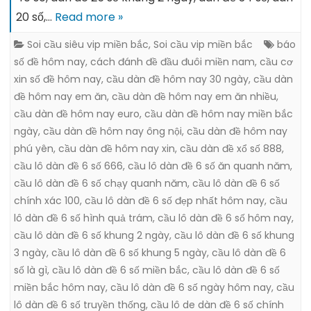
20 số,…
Read more »
Soi cầu siêu vip miền bắc
,
Soi cầu vip miền bắc
báo
số đề hôm nay
,
cách đánh đề đầu đuôi miền nam
,
cầu cơ
xin số đề hôm nay
,
cầu dàn đề hôm nay 30 ngày
,
cầu dàn
đề hôm nay em ăn
,
cầu dàn đề hôm nay em ăn nhiều
,
cầu dàn đề hôm nay euro
,
cầu dàn đề hôm nay miền bắc
ngày
,
cầu dàn đề hôm nay ông nội
,
cầu dàn đề hôm nay
phú yên
,
cầu dàn đề hôm nay xin
,
cầu dàn đề xổ số 888
,
cầu lô dàn đề 6 số 666
,
cầu lô dàn đề 6 số ăn quanh năm
,
cầu lô dàn đề 6 số chạy quanh năm
,
cầu lô dàn đề 6 số
chính xác 100
,
cầu lô dàn đề 6 số đẹp nhất hôm nay
,
cầu
lô dàn đề 6 số hình quả trám
,
cầu lô dàn đề 6 số hôm nay
,
cầu lô dàn đề 6 số khung 2 ngày
,
cầu lô dàn đề 6 số khung
3 ngày
,
cầu lô dàn đề 6 số khung 5 ngày
,
cầu lô dàn đề 6
số là gì
,
cầu lô dàn đề 6 số miền bắc
,
cầu lô dàn đề 6 số
miền bắc hôm nay
,
cầu lô dàn đề 6 số ngày hôm nay
,
cầu
lô dàn đề 6 số truyền thống
,
cầu lô de dàn đề 6 số chính