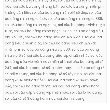
soi cầu ba càng hôm nay anh
,
soi cầu ba càng hôm nay
hòa
,
soi cầu ba càng khung bất
,
soi cầu ba càng miễn phí
không cần tiền
,
soi cầu ba càng miễn phí số đẹp
,
soi cầu
ba càng minh ngọc 24h
,
soi cầu ba càng minh ngọc 888
,
soi cầu ba càng minh ngọc ok
,
soi cầu ba càng minh ngọc
tum
,
soi cầu ba càng minh ngọc ưu
,
soi cầu ba càng siêu
chuẩn 789
,
soi cầu ba càng siêu chuẩn ơ đâu
,
soi cầu ba
càng siêu chuẩn ô tô
,
soi cầu ba càng siêu chuẩn xác
miễn phí
,
soi cầu ba càng siêu vip 500
,
soi cầu ba càng
siêu vip 6 số
,
soi cầu ba càng siêu vip chuẩn nhất
,
soi cầu
ba càng siêu vip hôm nay miễn phí
,
soi cầu ba càng xổ số
247
,
soi cầu ba càng xổ số lai hôm nay
,
soi cầu ba càng xổ
số miền trung
,
soi cầu ba càng xổ số tây ninh
,
soi cầu ba
càng xổ số vietlott 6/45
,
soi cầu ba càng xổ số xổ miền
bắc
,
soi cầu ba càng xsmb
,
soi cau ba càng xsmb hom
nay
,
soi cầu cặp 3 càng víp miền bắc
,
soi cầu lô ba càng
,
soi cầu xổ số 3 càng hôm nay
,
soi đánh 3 càng