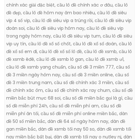
chính xác giải đặc biệt
,
cầu lô đề chính xác ơ đâu
,
cầu lô
đề đẹp
,
cầu lô đề hôm nay âm bao nhiêu
,
cầu lô đề siêu
vip 4 số vip
,
cầu lô đề siêu vip a trúng rồi
,
cầu lô đề siêu vip
đoán soi
,
cầu lô đề siêu vip hôm nay
,
cầu lô đề siêu vip
trong ngày hôm nay
,
cầu lô đề siêu vip tum
,
cầu lô đề siêu
vip uy tín
,
cầu lô đề xổ số chốt
,
cầu lô đề xổ số đoán
,
cầu lô
đề xổ số em đi
,
cầu lô đề xổ số lô đề
,
cầu lô đề xsmb
,
cầu lô
đề xsmb êđê
,
cầu lô đề xsmb lô gan
,
cầu lô đề xsmb ư1
,
cầu lô đề xsmb yang chuẩn
,
cầu số đề 3 miền 777
,
cầu số
đề 3 miền ngày hôm nay
,
cầu số đề 3 miền online
,
cầu số
đề 3 miền trung nam
,
cầu số đề chính xác 3 miền
,
cầu số
đề chính xác ôm
,
cầu số đề chính xác ray churn
,
cầu số đề
miền bắc bút mực 68 soi
,
cầu số đề miền bắc gọi là gì
,
cầu
số đề miễn phí 24h
,
cầu số đề miễn phí am
,
cầu số đề
miễn phí ăn tối
,
cầu số đề miễn phí online miền bắc
,
dàn
đề 50 số miền bắc
,
dàn đề 64 số ngày hôm nay
,
dàn đề
gan miền bắc
,
dàn đề xsmb tối nay 50 so
,
dàn đề xsmb tối
nay miền bắc bất bại
,
dàn đề xsmb tối nay o nutley nj
,
dàn