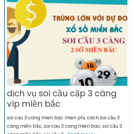
dịch vụ soi cầu cặp 3 càng
víp miền bắc
soi cau 3 cang mien bac mien phi, cách soi cầu 3
càng miền bắc, soi cau 3 cang mien bac, soi cầu 3