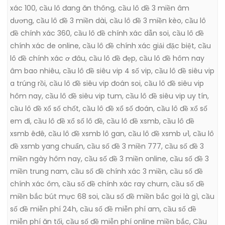
xác 100
,
cầu lô đang ăn thông
,
cầu lô đề 3 miền âm
dương
,
cầu lô đề 3 miền dài
,
cầu lô đề 3 miền kèo
,
cầu lô
đề chính xác 360
,
cầu lô đề chính xác dẫn soi
,
cầu lô đề
chính xác de online
,
cầu lô đề chính xác giải đặc biệt
,
cầu
lô đề chính xác ơ đâu
,
cầu lô đề đẹp
,
cầu lô đề hôm nay
âm bao nhiêu
,
cầu lô đề siêu vip 4 số vip
,
cầu lô đề siêu vip
a trúng rồi
,
cầu lô đề siêu vip đoán soi
,
cầu lô đề siêu vip
hôm nay
,
cầu lô đề siêu vip tum
,
cầu lô đề siêu vip uy tín
,
cầu lô đề xổ số chốt
,
cầu lô đề xổ số đoán
,
cầu lô đề xổ số
em đi
,
cầu lô đề xổ số lô đề
,
cầu lô đề xsmb
,
cầu lô đề
xsmb êđê
,
cầu lô đề xsmb lô gan
,
cầu lô đề xsmb ư1
,
cầu lô
đề xsmb yang chuẩn
,
cầu số đề 3 miền 777
,
cầu số đề 3
miền ngày hôm nay
,
cầu số đề 3 miền online
,
cầu số đề 3
miền trung nam
,
cầu số đề chính xác 3 miền
,
cầu số đề
chính xác ôm
,
cầu số đề chính xác ray churn
,
cầu số đề
miền bắc bút mực 68 soi
,
cầu số đề miền bắc gọi là gì
,
cầu
số đề miễn phí 24h
,
cầu số đề miễn phí am
,
cầu số đề
miễn phí ăn tối
,
cầu số đề miễn phí online miền bắc
,
Cầu