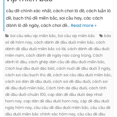
cầu đề chính xác nhất, cách chơi lô đề, cách luận lô
đề, bạch thủ đề miền bắc, soi cầu hay, các cách
đánh lô đề ngày, cách chơi đề…
Read more »
Soi cầu siêu vip miền bắc
,
Soi cầu vip miền bắc
báo
số đề hôm nay
,
cách đánh đề đầu đuôi miền bắc
,
cách
đánh đề đầu đuôi miền bắc có lãi
,
cách đánh đề đầu đuôi
miền nam
,
cách đánh đề ngày nào cũng trúng
,
Cách
đánh lô đầu
,
cách ghép dàn cầu đề đầu đuôi miền bắc
,
Cách loại đầu đuôi đặc biệt
,
cách nuôi đề đầu đuôi 3 ngày
,
cách soi cầu bạch thủ đề
,
cách soi cầu đầu đuôi miền bắc
,
cách soi dàn đề đầu đuôi
,
cách soi đề đầu đuôi
,
cách soi
đề đầu đuôi miền bắc
,
Cách tính de đầu đuôi
,
cách tính
đề đầu đuôi chuẩn 100
,
cap dàn đề đầu đuôi dep nhat
hom nay
,
cap dàn đề đầu đuôi hom nay
,
cặp đề đầu đuôi
ngày hôm nay
,
cầu cầu đề đầu đuôi miền bắc
,
cầu cầu đề
đầu đuôi miền bắc chính xác hôm nay
,
cầu cầu đề đầu