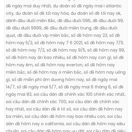
đề ngày mai duy nhất
,
dự đoán số đề ngày mai i atlantic
city
,
dự đoán số đề tối nay hòa
,
dự đoán số đề tối nay ok
,
đánh đầu đuôi miền Bắc
,
đề đầu đuôi 096
,
đề đầu đuôi 99
,
đề đầu đuôi 9999
,
đề đầu đuôi miền trung
,
đề đầu đuôi
quạt
,
đề đầu đuôi víp miền bắc
,
số đề hôm nay 23
,
số đề
hôm nay 5/2
,
số đề hôm nay 7 6 2021
,
số đề hôm nay 7/11
,
số đề hôm nay 7/2
,
số đề hôm nay 9/5
,
số đề hôm nay 99
,
số đề hôm nay ăn bao nhiêu
,
số đề hôm nay con gì
,
số đề
hôm nay êm
,
số đề hôm nay everton
,
số đề hôm nay
miền bắc
,
số đề hôm nay ở miền bắc
,
số đề hôm nay uống
gì
,
số đề miễn phí âm dương hôm nay
,
số đề ngày mai
14/7
,
số đề ngày mai 5/7
,
số đề ngày mai 6 tháng 6
,
số đề
ngày mai 83
,
soi cầu dàn đề chính xác 100 chính xác nhất
,
soi cầu dàn đề chính xác 700
,
soi cầu dàn đề chính xác
hay nhất
,
soi cầu dàn đề ê tô số
,
soi cầu dàn đề hôm nay
ba miền
,
soi cầu dàn đề hôm nay bao nhiêu con
,
soi cầu
dàn đề hôm nay o california
,
soi cầu dàn đề hôm nay siêu
chuẩn
,
soi cầu dàn đề hôm nay ưu đãi
,
soi cầu dàn đề siêu