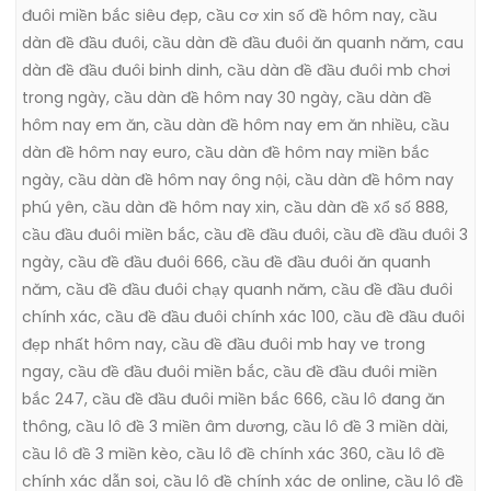
đuôi miền bắc siêu đẹp
,
cầu cơ xin số đề hôm nay
,
cầu
dàn đề đầu đuôi
,
cầu dàn đề đầu đuôi ăn quanh năm
,
cau
dàn đề đầu đuôi binh dinh
,
cầu dàn đề đầu đuôi mb chơi
trong ngày
,
cầu dàn đề hôm nay 30 ngày
,
cầu dàn đề
hôm nay em ăn
,
cầu dàn đề hôm nay em ăn nhiều
,
cầu
dàn đề hôm nay euro
,
cầu dàn đề hôm nay miền bắc
ngày
,
cầu dàn đề hôm nay ông nội
,
cầu dàn đề hôm nay
phú yên
,
cầu dàn đề hôm nay xin
,
cầu dàn đề xổ số 888
,
cầu đầu đuôi miền bắc
,
cầu đề đầu đuôi
,
cầu đề đầu đuôi 3
ngày
,
cầu đề đầu đuôi 666
,
cầu đề đầu đuôi ăn quanh
năm
,
cầu đề đầu đuôi chạy quanh năm
,
cầu đề đầu đuôi
chính xác
,
cầu đề đầu đuôi chính xác 100
,
cầu đề đầu đuôi
đẹp nhất hôm nay
,
cầu đề đầu đuôi mb hay ve trong
ngay
,
cầu đề đầu đuôi miền bắc
,
cầu đề đầu đuôi miền
bắc 247
,
cầu đề đầu đuôi miền bắc 666
,
cầu lô đang ăn
thông
,
cầu lô đề 3 miền âm dương
,
cầu lô đề 3 miền dài
,
cầu lô đề 3 miền kèo
,
cầu lô đề chính xác 360
,
cầu lô đề
chính xác dẫn soi
,
cầu lô đề chính xác de online
,
cầu lô đề