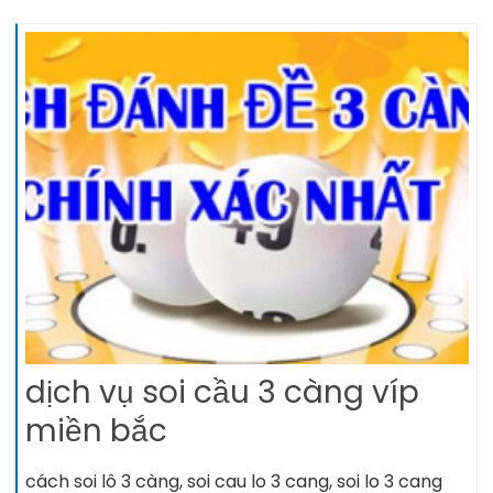
dịch vụ soi cầu 3 càng víp
miền bắc
cách soi lô 3 càng, soi cau lo 3 cang, soi lo 3 cang