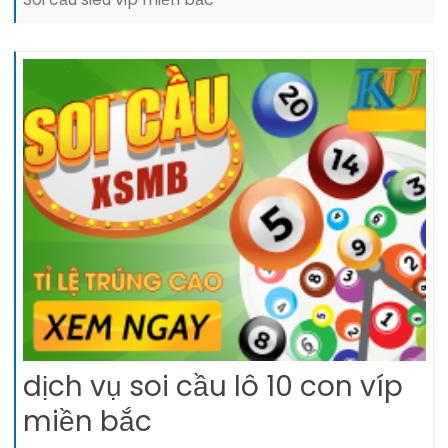
dịch vụ soi cầu lô 10 con víp
miền bắc