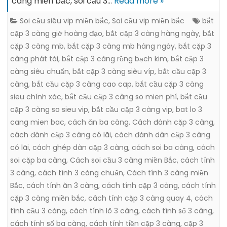
càng miền bắc, soi cầu 3…
Read more »
Soi cầu siêu vip miền bắc
,
Soi cầu vip miền bắc
bắt
cặp 3 càng giờ hoàng đạo
,
bắt cặp 3 càng hàng ngày
,
bắt
cặp 3 càng mb
,
bắt cặp 3 càng mb hàng ngày
,
bắt cặp 3
càng phát tài
,
bắt cặp 3 càng rồng bạch kim
,
bắt cặp 3
càng siêu chuẩn
,
bắt cặp 3 càng siêu víp
,
bắt cầu cặp 3
càng
,
bắt cầu cặp 3 càng cao cap
,
bắt cầu cặp 3 càng
sieu chính xác
,
bắt cầu cặp 3 càng so mien phí
,
bắt cầu
cặp 3 càng so sieu vip
,
bắt cầu cặp 3 càng vip
,
bat lo 3
cang mien bac
,
cách ăn ba càng
,
Cách đánh cặp 3 càng
,
cách đánh cặp 3 càng có lãi
,
cách đánh dàn cặp 3 càng
có lãi
,
cách ghép dàn cặp 3 càng
,
cách soi ba càng
,
cách
soi cặp ba càng
,
Cách soi cầu 3 càng miền Bắc
,
cách tính
3 càng
,
cách tính 3 càng chuẩn
,
Cách tính 3 càng miền
Bắc
,
cách tính ăn 3 càng
,
cách tính cặp 3 càng
,
cách tính
cặp 3 càng miền bắc
,
cách tính cặp 3 càng quay 4
,
cách
tính cầu 3 càng
,
cách tính lô 3 càng
,
cách tính số 3 càng
,
cách tính số ba càng
,
cách tính tiền cặp 3 càng
,
cặp 3