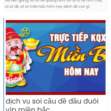
đài tiền giang
,
xin số đề quảng ninh
,
xin số lô đề hôm nay
,
xổ số đề
,
xổ số miền bắc hôm nay đánh đề con gì
dịch vụ soi cầu đề đầu đuôi
víp miền bắc