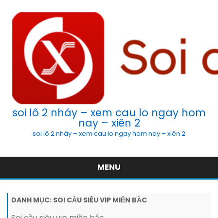
soi lô 2 nháy – xem cau lo ngay hom
nay – xiên 2
soi lô 2 nháy – xem cau lo ngay hom nay – xiên 2
MENU
Skip
to
content
DANH MỤC:
SOI CẦU SIÊU VIP MIỀN BẮC
Soi cầu siêu vip miền bắc