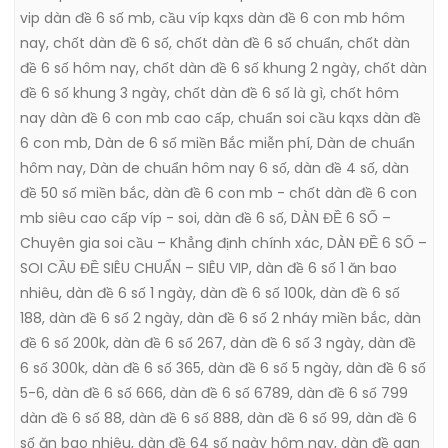
vip dàn đề 6 số mb
,
cầu víp kqxs dàn đề 6 con mb hôm
nay
,
chốt dàn đề 6 số
,
chốt dàn đề 6 số chuẩn
,
chốt dàn
đề 6 số hôm nay
,
chốt dàn đề 6 số khung 2 ngày
,
chốt dàn
đề 6 số khung 3 ngày
,
chốt dàn đề 6 số là gì
,
chốt hôm
nay dàn đề 6 con mb cao cấp
,
chuẩn soi cầu kqxs dàn đề
6 con mb
,
Dàn de 6 số miền Bắc miễn phí
,
Dàn de chuẩn
hôm nay
,
Dàn de chuẩn hôm nay 6 số
,
dàn đề 4 số
,
dàn
đề 50 số miền bắc
,
dàn đề 6 con mb - chốt dàn đề 6 con
mb siêu cao cấp víp - soi
,
dàn đề 6 số
,
DÀN ĐỀ 6 SỐ –
Chuyên gia soi cầu – Khẳng định chính xác
,
DÀN ĐỀ 6 SỐ –
SOI CẦU ĐỀ SIÊU CHUẨN – SIÊU VIP
,
dàn đề 6 số 1 ăn bao
nhiêu
,
dàn đề 6 số 1 ngày
,
dàn đề 6 số 100k
,
dàn đề 6 số
188
,
dàn đề 6 số 2 ngày
,
dàn đề 6 số 2 nháy miền bắc
,
dàn
đề 6 số 200k
,
dàn đề 6 số 267
,
dàn đề 6 số 3 ngày
,
dàn đề
6 số 300k
,
dàn đề 6 số 365
,
dàn đề 6 số 5 ngày
,
dàn đề 6 số
5-6
,
dàn đề 6 số 666
,
dàn đề 6 số 6789
,
dàn đề 6 số 799
dàn đề 6 số 88
,
dàn đề 6 số 888
,
dàn đề 6 số 99
,
dàn đề 6
số ăn bao nhiêu
,
dàn đề 64 số ngày hôm nay
,
dàn đề gan