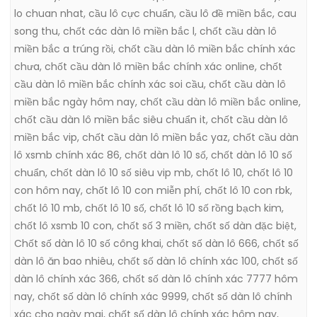
lo chuan nhat
,
cầu lô cực chuẩn
,
cầu lô đề miền bắc
,
cau
song thu
,
chốt các dàn lô miền bắc l
,
chốt cầu dàn lô
miền bắc a trúng rồi
,
chốt cầu dàn lô miền bắc chính xác
chưa
,
chốt cầu dàn lô miền bắc chính xác online
,
chốt
cầu dàn lô miền bắc chính xác soi cầu
,
chốt cầu dàn lô
miền bắc ngày hôm nay
,
chốt cầu dàn lô miền bắc online
,
chốt cầu dàn lô miền bắc siêu chuẩn it
,
chốt cầu dàn lô
miền bắc vip
,
chốt cầu dàn lô miền bắc yaz
,
chốt cầu dàn
lô xsmb chính xác 86
,
chốt dàn lô 10 số
,
chốt dàn lô 10 số
chuẩn
,
chốt dàn lô 10 số siêu vip mb
,
chốt lô 10
,
chốt lô 10
con hôm nay
,
chốt lô 10 con miễn phí
,
chốt lô 10 con rbk
,
chốt lô 10 mb
,
chốt lô 10 số
,
chốt lô 10 số rồng bạch kim
,
chốt lô xsmb 10 con
,
chốt số 3 miền
,
chốt số dàn đặc biệt
,
Chốt số dàn lô 10 số công khai
,
chốt số dàn lô 666
,
chốt số
dàn lô ăn bao nhiêu
,
chốt số dàn lô chính xác 100
,
chốt số
dàn lô chính xác 366
,
chốt số dàn lô chính xác 7777 hôm
nay
,
chốt số dàn lô chính xác 9999
,
chốt số dàn lô chính
xác cho ngày mai
,
chốt số dàn lô chính xác hôm nay
,