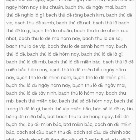
ngày hôm nay siêu chuẩn
,
bạch thủ đề ngày mai
,
bạch
thủ đề nghĩa là gì
,
bạch thủ đề rồng bạch kim
,
bạch thủ đề
vip
,
bạch thu đề xsmb
,
bạch thủ đề.net
,
bạch thủ lô bạch
thủ đề là gì
,
bạch thủ lô chuẩn
,
bach thu lo de chinh xac
nhat
,
bach thu lo de mb hom nay
,
bach thu lo de soi
,
bach thu lo de vip
,
bach thu lo de xsmb hom nay
,
bạch
thủ lô đề
,
bạch thủ lô đề hôm nay
,
bạch thủ lô đề là gì
,
bạch thủ lô đề mb
,
bạch thủ lô đề miền bắc
,
bạch thủ lô đề
miền bắc hôm nay
,
bạch thủ lô đề miền bắc ngày hôm
nay
,
bạch thủ lô đề miền nam
,
bạch thủ lô đề miễn phí
,
bạch thủ lô đề ngày hôm nay
,
bạch thủ lô đề ngày mai
,
bạch thủ lô đề tây ninh
,
bạch thủ lô hôm nay
,
bach thu
mb
,
bạch thủ miền bắc
,
bạch thủ số đề hôm nay
,
bạch thủ
trong lô đề là gì
,
bạch thủ víp miền bắc
,
bán số lô đề uy tín
,
bảng đề miền bắc
,
bat bach thu lo de hang ngay
,
bắt đề
bạch thủ
,
bộ đề miền bắc
,
btđ miền bắc
,
cách ăn đề miền
bắc
,
cách soi cầu bạch thủ đề
,
cách soi cầu đề chính xác