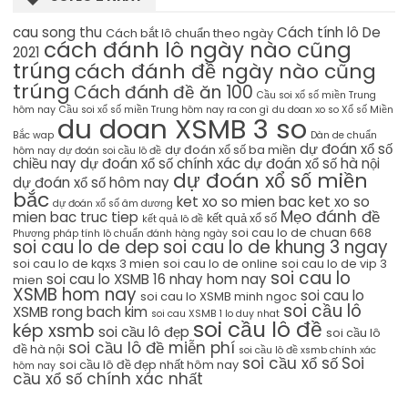
cau song thu
Cách tính lô De
Cách bắt lô chuẩn theo ngày
cách đánh lô ngày nào cũng
2021
trúng
cách đánh đề ngày nào cũng
trúng
Cách đánh đề ăn 100
Cầu soi xổ số miền Trung
hôm nay
Cầu soi xổ số miền Trung hôm nay ra con gì
du doan xo so Xổ số Miền
du doan XSMB 3 so
Bắc wap
Dàn de chuẩn
dự đoán xổ số
dự đoán xổ số ba miền
hôm nay
dự đoán soi cầu lô đề
chiều nay
dự đoán xổ số chính xác
dự đoán xổ số hà nội
dự đoán xổ số miền
dự đoán xổ số hôm nay
bắc
ket xo so mien bac
ket xo so
dự đoán xổ số âm dương
Mẹo đánh đề
mien bac truc tiep
kết quả xổ số
kết quả lô đề
soi cau lo de chuan 668
Phương pháp tính lô chuẩn đánh hàng ngày
soi cau lo de dep
soi cau lo de khung 3 ngay
soi cau lo de kqxs 3 mien
soi cau lo de online
soi cau lo de vip 3
soi cau lo
soi cau lo XSMB 16 nhay hom nay
mien
XSMB hom nay
soi cau lo
soi cau lo XSMB minh ngoc
soi cầu lô
XSMB rong bach kim
soi cau XSMB 1 lo duy nhat
soi cầu lô đề
kép xsmb
soi cầu lô đẹp
soi cầu lô
soi cầu lô đề miễn phí
đề hà nội
soi cầu lô đề xsmb chính xác
soi cầu xổ số
Soi
soi cầu lô đề đẹp nhất hôm nay
hôm nay
cầu xổ số chính xác nhất