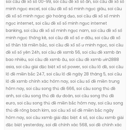
soi cầu đề xổ số 00-99
,
soi cầu đề xổ số ăn
,
soi cầu đề xổ số
minh ngọc excel
,
soi cầu đề xổ số minh ngọc giàu
,
soi cầu
đề xổ số minh ngọc giờ hoàng đạo
,
soi cầu đề xổ số minh
ngọc internet
,
soi cầu đề xổ số minh ngọc internet
banking
,
soi cầu đề xổ số minh ngọc nam
,
soi cầu đề xổ số
minh ngọc thống kê
,
soi cầu đề xổ số ơ đâu
,
soi cầu đề xổ
số thần tài miền bắc
,
soi cầu đề xổ số ư minh ngọc
,
soi cầu
đề xổ số yên 24h
,
soi cầu đề xsmb 56
,
soi cầu đề xsmb ăn
bao nhiêu
,
soi cầu đề xsmb âu
,
soi cầu đề xsmb ưin2888
asia
,
soi cầu giải đặc biệt xổ số power
,
soi cầu lô đề
,
soi cầu
lô đề miền bắc 247
,
soi cầu lô đề ngày 28 tháng 5
,
soi cầu
lô đề xsmb chính xác hôm nay
,
soi cầu số đề miền trung
hôm nay
,
soi cầu song thủ đề 666
,
soi cầu song thủ đề
anh
,
soi cầu song thủ đề dự đoán
,
soi cầu song thủ đề
euro
,
soi cầu song thủ đề miền bắc hôm nay
,
soi cầu song
thủ đề rông bach kim
,
soi cầu xổ số đề miền bắc ngày
hôm nay
,
soi cầu xsmb giải đặc biệt 4 số
,
soi cầu xsmb giải
đặc biệt yesterday
,
soi đề chính xác 568
,
soi đề chính xác