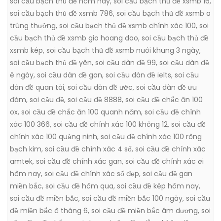
soi cầu bạch thủ đề hôm nay
,
soi cầu bạch thủ đề xsmb 16
,
soi cầu bạch thủ đề xsmb 786
,
soi cầu bạch thủ đề xsmb a
trúng thưởng
,
soi cầu bạch thủ đề xsmb chính xác 100
,
soi
cầu bạch thủ đề xsmb gio hoang dao
,
soi cầu bạch thủ đề
xsmb kép
,
soi cầu bạch thủ đề xsmb nuôi khung 3 ngày
,
soi cầu bạch thủ đề yên
,
soi cầu dàn đề 99
,
soi cầu dàn đề
ê ngày
,
soi cầu dàn đề gan
,
soi cầu dàn đề ielts
,
soi cầu
dàn đề quan tài
,
soi cầu dàn đề ước
,
soi cầu dàn đề ưu
đàm
,
soi cầu đề
,
soi cầu đề 8888
,
soi cầu đề chắc ăn 100
ox
,
soi cầu đề chắc ăn 100 quanh năm
,
soi cầu đề chính
xác 100 366
,
soi cầu đề chính xác 100 không 12
,
soi cầu đề
chính xác 100 quảng ninh
,
soi cầu đề chính xác 100 rông
bạch kim
,
soi cầu đề chính xác 4 số
,
soi cầu đề chính xác
amtek
,
soi cầu đề chính xác gan
,
soi cầu đề chính xác ơi
hôm nay
,
soi cầu đề chính xác số đẹp
,
soi cầu đề gan
miền bắc
,
soi cầu đề hôm qua
,
soi cầu đề kép hôm nay
,
soi cầu đề miền bắc
,
soi cầu đề miền bắc 100 ngày
,
soi cầu
đề miền bắc â tháng 6
,
soi cầu đề miền bắc âm dương
,
soi