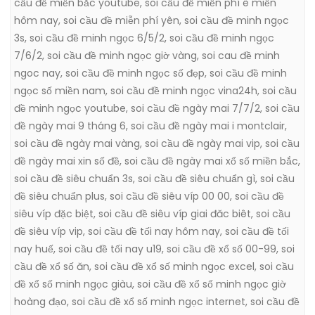
cầu đề miền bắc youtube
,
soi cầu đề miễn phí ê miền
hôm nay
,
soi cầu đề miễn phí yên
,
soi cầu đề minh ngọc
3s
,
soi cầu đề minh ngọc 6/5/2
,
soi cầu đề minh ngọc
7/6/2
,
soi cầu đề minh ngọc giờ vàng
,
soi cau đề minh
ngoc nay
,
soi cầu đề minh ngọc số đẹp
,
soi cầu đề minh
ngọc số miền nam
,
soi cầu đề minh ngọc vina24h
,
soi cầu
đề minh ngọc youtube
,
soi cầu đề ngày mai 7/7/2
,
soi cầu
đề ngày mai 9 tháng 6
,
soi cầu đề ngày mai i montclair
,
soi cầu đề ngày mai vàng
,
soi cầu đề ngày mai vip
,
soi cầu
đề ngày mai xin số đề
,
soi cầu đề ngày mai xổ số miền bắc
,
soi cầu đề siêu chuẩn 3s
,
soi cầu đề siêu chuẩn gì
,
soi cầu
đề siêu chuẩn plus
,
soi cầu đề siêu víp 00 00
,
soi cầu đề
siêu víp đặc biệt
,
soi cầu đề siêu víp giai đăc biêt
,
soi cầu
đề siêu víp vip
,
soi cầu đề tối nay hôm nay
,
soi cầu đề tối
nay huế
,
soi cầu đề tối nay u19
,
soi cầu đề xổ số 00-99
,
soi
cầu đề xổ số ăn
,
soi cầu đề xổ số minh ngọc excel
,
soi cầu
đề xổ số minh ngọc giàu
,
soi cầu đề xổ số minh ngọc giờ
hoàng đạo
,
soi cầu đề xổ số minh ngọc internet
,
soi cầu đề