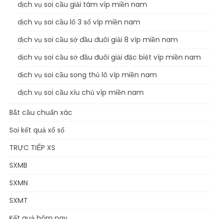
dịch vụ soi cầu giải tám víp miền nam
dịch vụ soi cầu lô 3 số víp miền nam
dịch vụ soi cầu sớ đầu đuôi giải 8 víp miền nam
dịch vụ soi cầu sớ đầu đuôi giải đặc biệt víp miền nam
dịch vụ soi cầu song thủ lô víp miền nam
dịch vụ soi cầu xíu chủ víp miền nam
Bắt cầu chuẩn xác
Soi kết quả xổ số
TRỰC TIẾP XS
SXMB
SXMN
SXMT
Kết quả hôm nay