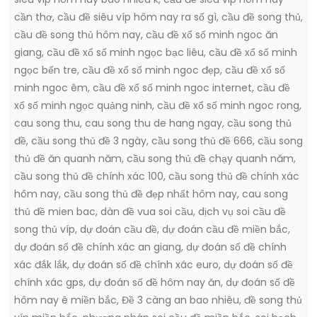
cần thơ
,
cầu đề siêu víp hôm nay ra số gì
,
cầu đề song thủ
,
cầu đề song thủ hôm nay
,
cầu đề xổ số minh ngoc ăn
giang
,
cầu đề xổ số minh ngọc bạc liêu
,
cầu đề xổ số minh
ngọc bến tre
,
cầu đề xổ số minh ngoc đẹp
,
cầu đề xổ số
minh ngoc êm
,
cầu đề xổ số minh ngoc internet
,
cầu đề
xổ số minh ngọc quảng ninh
,
cầu đề xổ số minh ngoc rong
,
cau song thu
,
cau song thu de hang ngay
,
cầu song thủ
đề
,
cầu song thủ đề 3 ngày
,
cầu song thủ đề 666
,
cầu song
thủ đề ăn quanh năm
,
cầu song thủ đề chạy quanh năm
,
cầu song thủ đề chính xác 100
,
cầu song thủ đề chính xác
hôm nay
,
cầu song thủ đề đẹp nhất hôm nay
,
cau song
thủ đề mien bac
,
dàn đề vua soi cầu
,
dịch vụ soi cầu đề
song thủ víp
,
dự đoán cầu đề
,
dự đoán cầu đề miền bắc
,
dự đoán số đề chính xác an giang
,
dự đoán số đề chính
xác đắk lắk
,
dự đoán số đề chính xác euro
,
dự đoán số đề
chính xác gps
,
dự đoán số đề hôm nay ăn
,
dự đoán số đề
hôm nay ê miền bắc
,
Đề 3 càng an bao nhiêu
,
đề song thủ