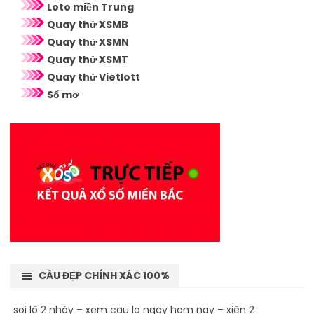
Loto miền Trung
Quay thử XSMB
Quay thử XSMN
Quay thử XSMT
Quay thử Vietlott
Sổ mơ
CẦU ĐẸP CHÍNH XÁC 100%
soi lô 2 nháy – xem cau lo ngay hom nay – xiên 2