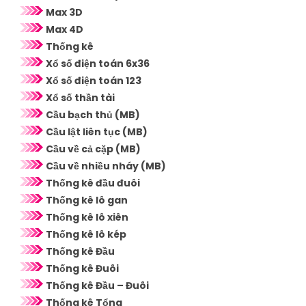
Max 3D
Max 4D
Thống kê
Xổ số điện toán 6x36
Xổ số điện toán 123
Xổ số thần tài
Cầu bạch thủ (MB)
Cầu lật liên tục (MB)
Cầu về cả cặp (MB)
Cầu về nhiều nháy (MB)
Thống kê đầu đuôi
Thống kê lô gan
Thống kê lô xiên
Thống kê lô kép
Thống kê Đầu
Thống kê Đuôi
Thống kê Đầu – Đuôi
Thống kê Tổng