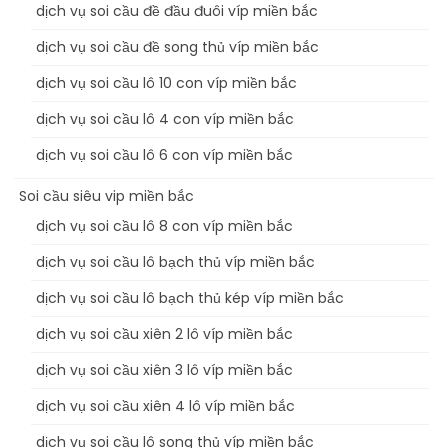
dịch vụ soi cầu đề đầu đuôi víp miền bắc
dịch vụ soi cầu đề song thủ víp miền bắc
dịch vụ soi cầu lô 10 con víp miền bắc
dịch vụ soi cầu lô 4 con víp miền bắc
dịch vụ soi cầu lô 6 con víp miền bắc
Soi cầu siêu vip miền bắc
dịch vụ soi cầu lô 8 con víp miền bắc
dịch vụ soi cầu lô bạch thủ víp miền bắc
dịch vụ soi cầu lô bạch thủ kép víp miền bắc
dịch vụ soi cầu xiên 2 lô víp miền bắc
dịch vụ soi cầu xiên 3 lô víp miền bắc
dịch vụ soi cầu xiên 4 lô víp miền bắc
dịch vụ soi cầu lô song thủ víp miền bắc