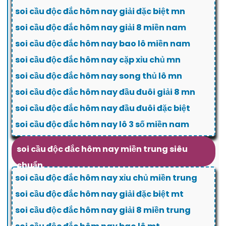
soi cầu độc đắc hôm nay giải đặc biệt mn
soi cầu độc đắc hôm nay giải 8 miền nam
soi cầu độc đắc hôm nay bao lô miền nam
soi cầu độc đắc hôm nay cặp xỉu chủ mn
soi cầu độc đắc hôm nay song thủ lô mn
soi cầu độc đắc hôm nay đầu đuôi giải 8 mn
soi cầu độc đắc hôm nay đầu đuôi đặc biệt
soi cầu độc đắc hôm nay lô 3 số miền nam
soi cầu độc đắc hôm nay miền trung siêu
chuẩn
soi cầu độc đắc hôm nay xỉu chủ miền trung
soi cầu độc đắc hôm nay giải đặc biệt mt
soi cầu độc đắc hôm nay giải 8 miền trung