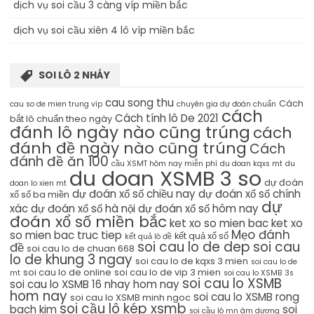
dịch vụ soi cầu 3 càng víp miền bắc
dịch vụ soi cầu xiên 4 lô víp miền bắc
SOI LÔ 2 NHÁY
cau song thu
Cách
cau so de mien trung víp
chuyên gia dự đoán chuẩn
cách
Cách tính lô De 2021
bắt lô chuẩn theo ngày
đánh lô ngày nào cũng trúng
cách
đánh đề ngày nào cũng trúng
Cách
đánh đề ăn 100
cầu XSMT hôm nay miễn phí
du doan kqxs mt
du
du doan XSMB 3 so
dự đoán
doan lo xien mt
dự đoán xổ số chiều nay
dự đoán xổ số chính
xổ số ba miền
dự
xác
dự đoán xổ số hà nội
dự đoán xổ số hôm nay
đoán xổ số miền bắc
ket xo so mien bac
ket xo
Mẹo đánh
so mien bac truc tiep
kết quả xổ số
kết quả lô đề
soi cau lo de dep
soi cau
đề
soi cau lo de chuan 668
lo de khung 3 ngay
soi cau lo de kqxs 3 mien
soi cau lo de
soi cau lo de online
soi cau lo de vip 3 mien
mt
soi cau lo XSMB 3s
soi cau lo XSMB
soi cau lo XSMB 16 nhay hom nay
hom nay
soi cau lo XSMB rong
soi cau lo XSMB minh ngoc
soi cầu lô kép xsmb
bach kim
soi
soi cầu lô mn âm dương