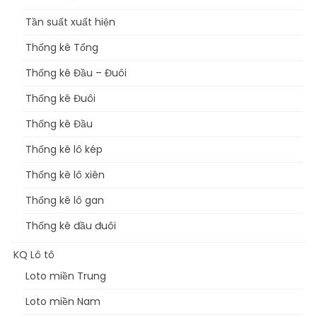
Tần suất xuất hiện
Thống kê Tổng
Thống kê Đầu – Đuôi
Thống kê Đuôi
Thống kê Đầu
Thống kê lô kép
Thống kê lô xiên
Thống kê lô gan
Thống kê đầu đuôi
KQ Lô tô
Loto miền Trung
Loto miền Nam