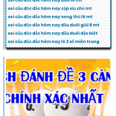
soi cầu độc đắc hôm nay bao lô mt
soi cầu độc đắc hôm nay cặp xỉu chủ mt
soi cầu độc đắc hôm nay song thủ lô mt
soi cầu độc đắc hôm nay đầu đuôi giải 8 mt
soi cầu độc đắc hôm nay đầu đuôi đặc biệt
soi cầu độc đắc hôm nay lô 3 số miền trung