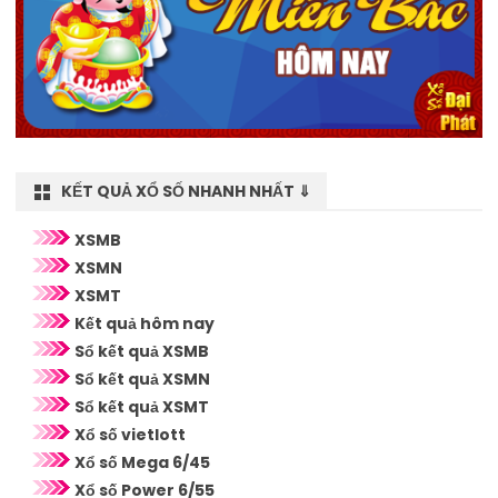
KẾT QUẢ XỔ SỐ NHANH NHẤT ⇓
XSMB
XSMN
XSMT
Kết quả hôm nay
Sổ kết quả XSMB
Sổ kết quả XSMN
Sổ kết quả XSMT
Xổ số vietlott
Xổ số Mega 6/45
Xổ số Power 6/55