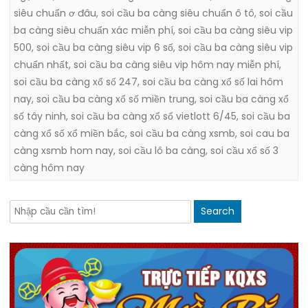
siêu chuẩn ơ đâu
,
soi cầu ba càng siêu chuẩn ô tô
,
soi cầu
ba càng siêu chuẩn xác miễn phí
,
soi cầu ba càng siêu vip
500
,
soi cầu ba càng siêu vip 6 số
,
soi cầu ba càng siêu vip
chuẩn nhất
,
soi cầu ba càng siêu vip hôm nay miễn phí
,
soi cầu ba càng xổ số 247
,
soi cầu ba càng xổ số lai hôm
nay
,
soi cầu ba càng xổ số miền trung
,
soi cầu ba càng xổ
số tây ninh
,
soi cầu ba càng xổ số vietlott 6/45
,
soi cầu ba
càng xổ số xổ miền bắc
,
soi cầu ba càng xsmb
,
soi cau ba
càng xsmb hom nay
,
soi cầu lô ba càng
,
soi cầu xổ số 3
càng hôm nay
Search