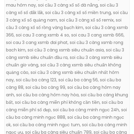
mau hôm nay
,
soi cầu 3 càng xổ số đà nẵng
,
soi cầu 3
càng xổ số đắk lắk
,
soi cầu 3 càng xổ số miền trung
,
soi cầu
3 càng xổ số quảng nam
,
soi cầu 3 càng xổ số remix
,
soi
cầu 3 càng xổ số rồng vàng bạch kim
,
soi cầu 3 càng xsmb
366
,
soi cau 3 cang xsmb 4 so
,
soi cau 3 cang xsmb 666
,
soi cau 3 cang xsmb đai phat
,
soi cầu 3 càng xsmb rong
bach kim
,
soi cầu 3 càng xsmb siêu chuẩn asia
,
soi cầu 3
càng xsmb siêu chuẩn đầu ra
,
soi cầu 3 càng xsmb siêu
chuẩn giờ vàng
,
soi cầu 3 càng xsmb siêu chuẩn không
quảng cáo
,
soi cầu 3 càng xsmb siêu chuẩn nhất hôm
nay
,
soi cầu ba càng 123
,
soi cầu ba càng 56
,
soi cầu ba
càng 88
,
soi cầu ba càng 99
,
soi cầu ba càng hôm nay
anh
,
soi cầu ba càng hôm nay hòa
,
soi cầu ba càng khung
bất
,
soi cầu ba càng miễn phí không cần tiền
,
soi cầu ba
càng miễn phí số đẹp
,
soi cầu ba càng minh ngọc 24h
,
soi
cầu ba càng minh ngọc 888
,
soi cầu ba càng minh ngọc
ok
,
soi cầu ba càng minh ngọc tum
,
soi cầu ba càng minh
ngọc ưu
,
soi cầu ba càng siêu chuẩn 789
,
soi cầu ba càng