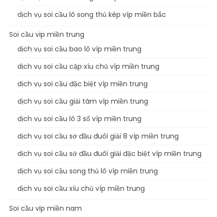
dịch vụ soi cầu lô song thủ kép víp miền bắc
Soi cầu vip miền trung
dịch vụ soi cầu bao lô víp miền trung
dịch vụ soi cầu cặp xíu chủ víp miền trung
dịch vụ soi cầu đặc biệt víp miền trung
dịch vụ soi cầu giải tám víp miền trung
dịch vụ soi cầu lô 3 số víp miền trung
dịch vụ soi cầu sớ đầu đuôi giải 8 víp miền trung
dịch vụ soi cầu sớ đầu đuôi giải đặc biệt víp miền trung
dịch vụ soi cầu song thủ lô víp miền trung
dịch vụ soi cầu xíu chủ víp miền trung
Soi cầu vip miền nam