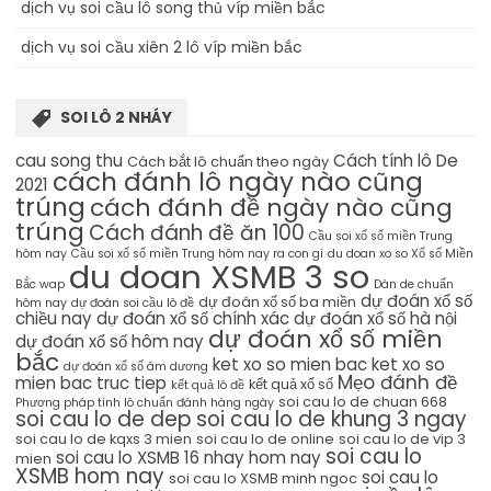
dịch vụ soi cầu lô song thủ víp miền bắc
dịch vụ soi cầu xiên 2 lô víp miền bắc
SOI LÔ 2 NHÁY
cau song thu
Cách tính lô De
Cách bắt lô chuẩn theo ngày
cách đánh lô ngày nào cũng
2021
trúng
cách đánh đề ngày nào cũng
trúng
Cách đánh đề ăn 100
Cầu soi xổ số miền Trung
hôm nay
Cầu soi xổ số miền Trung hôm nay ra con gì
du doan xo so Xổ số Miền
du doan XSMB 3 so
Bắc wap
Dàn de chuẩn
dự đoán xổ số
dự đoán xổ số ba miền
hôm nay
dự đoán soi cầu lô đề
chiều nay
dự đoán xổ số chính xác
dự đoán xổ số hà nội
dự đoán xổ số miền
dự đoán xổ số hôm nay
bắc
ket xo so mien bac
ket xo so
dự đoán xổ số âm dương
Mẹo đánh đề
mien bac truc tiep
kết quả xổ số
kết quả lô đề
soi cau lo de chuan 668
Phương pháp tính lô chuẩn đánh hàng ngày
soi cau lo de dep
soi cau lo de khung 3 ngay
soi cau lo de kqxs 3 mien
soi cau lo de online
soi cau lo de vip 3
soi cau lo
soi cau lo XSMB 16 nhay hom nay
mien
XSMB hom nay
soi cau lo
soi cau lo XSMB minh ngoc