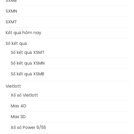
SXMB
SXMN
SXMT
Kết quả hôm nay
Sổ kết quả
Sổ kết quả XSMT
Sổ kết quả XSMN
Sổ kết quả XSMB
Vietlott
Xổ số Vietlott
Max 4D
Max 3D
Xổ số Power 6/55