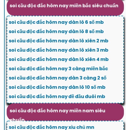
soi cầu độc đắc hôm nay miền bắc siêu chuẩn
soi cầu độc đắc hôm nay dàn lô 6 số mb
soi cầu độc đắc hôm nay dàn lô 8 số mb
soi cầu độc đắc hôm nay dàn lô xiên 2 mb
soi cầu độc đắc hôm nay dàn lô xiên 3 mb
soi cầu độc đắc hôm nay dàn lô xiên 4 mb
soi cầu độc đắc hôm nay 3 càng miền bắc
soi cầu độc đắc hôm nay dàn 3 càng 2 số
soi cầu độc đắc hôm nay dàn lô 10 số mb
soi cầu độc đắc hôm nay đề đầu đuôi mb
soi cầu độc đắc hôm nay miền nam siêu
chuẩn
soi cầu độc đắc hôm nay xỉu chủ mn