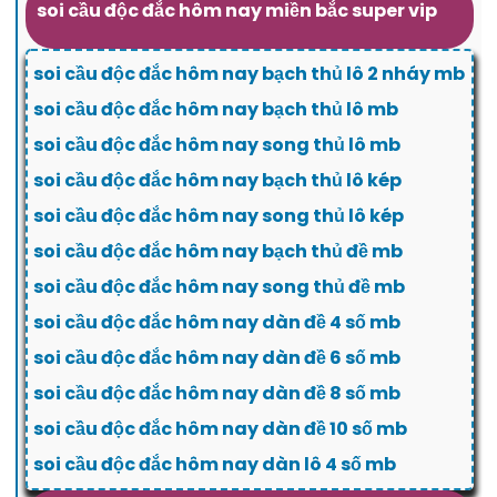
soi cầu độc đắc hôm nay miền bắc super vip
soi cầu độc đắc hôm nay bạch thủ lô 2 nháy mb
soi cầu độc đắc hôm nay bạch thủ lô mb
soi cầu độc đắc hôm nay song thủ lô mb
soi cầu độc đắc hôm nay bạch thủ lô kép
soi cầu độc đắc hôm nay song thủ lô kép
soi cầu độc đắc hôm nay bạch thủ đề mb
soi cầu độc đắc hôm nay song thủ đề mb
soi cầu độc đắc hôm nay dàn đề 4 số mb
soi cầu độc đắc hôm nay dàn đề 6 số mb
soi cầu độc đắc hôm nay dàn đề 8 số mb
soi cầu độc đắc hôm nay dàn đề 10 số mb
soi cầu độc đắc hôm nay dàn lô 4 số mb