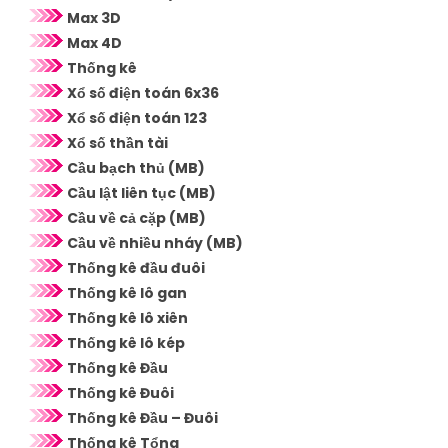
Max 3D
Max 4D
Thống kê
Xổ số điện toán 6x36
Xổ số điện toán 123
Xổ số thần tài
Cầu bạch thủ (MB)
Cầu lật liên tục (MB)
Cầu về cả cặp (MB)
Cầu về nhiều nháy (MB)
Thống kê đầu đuôi
Thống kê lô gan
Thống kê lô xiên
Thống kê lô kép
Thống kê Đầu
Thống kê Đuôi
Thống kê Đầu – Đuôi
Thống kê Tổng