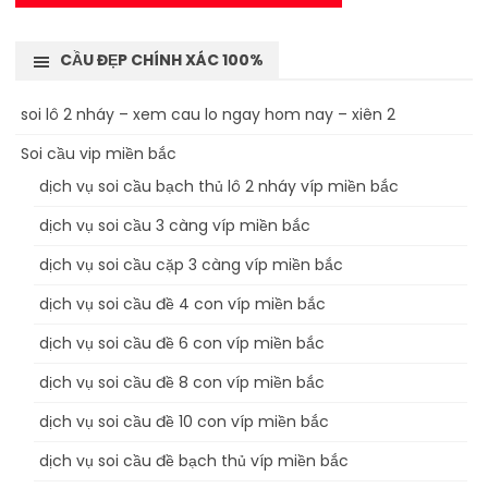
CẦU ĐẸP CHÍNH XÁC 100%
soi lô 2 nháy – xem cau lo ngay hom nay – xiên 2
Soi cầu vip miền bắc
dịch vụ soi cầu bạch thủ lô 2 nháy víp miền bắc
dịch vụ soi cầu 3 càng víp miền bắc
dịch vụ soi cầu cặp 3 càng víp miền bắc
dịch vụ soi cầu đề 4 con víp miền bắc
dịch vụ soi cầu đề 6 con víp miền bắc
dịch vụ soi cầu đề 8 con víp miền bắc
dịch vụ soi cầu đề 10 con víp miền bắc
dịch vụ soi cầu đề bạch thủ víp miền bắc