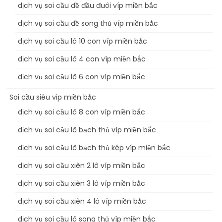
dịch vụ soi cầu đề đầu đuôi víp miền bắc
dịch vụ soi cầu đề song thủ víp miền bắc
dịch vụ soi cầu lô 10 con víp miền bắc
dịch vụ soi cầu lô 4 con víp miền bắc
dịch vụ soi cầu lô 6 con víp miền bắc
Soi cầu siêu vip miền bắc
dịch vụ soi cầu lô 8 con víp miền bắc
dịch vụ soi cầu lô bạch thủ víp miền bắc
dịch vụ soi cầu lô bạch thủ kép víp miền bắc
dịch vụ soi cầu xiên 2 lô víp miền bắc
dịch vụ soi cầu xiên 3 lô víp miền bắc
dịch vụ soi cầu xiên 4 lô víp miền bắc
dịch vụ soi cầu lô song thủ víp miền bắc