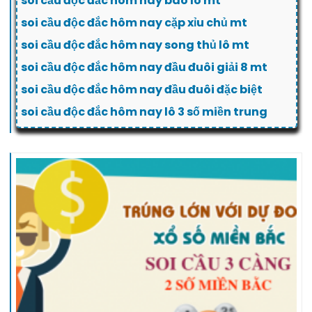
soi cầu độc đắc hôm nay bao lô mt
soi cầu độc đắc hôm nay cặp xỉu chủ mt
soi cầu độc đắc hôm nay song thủ lô mt
soi cầu độc đắc hôm nay đầu đuôi giải 8 mt
soi cầu độc đắc hôm nay đầu đuôi đặc biệt
soi cầu độc đắc hôm nay lô 3 số miền trung