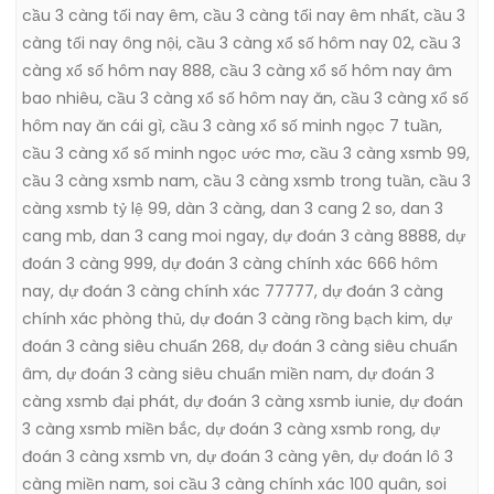
cầu 3 càng tối nay êm
,
cầu 3 càng tối nay êm nhất
,
cầu 3
càng tối nay ông nội
,
cầu 3 càng xổ số hôm nay 02
,
cầu 3
càng xổ số hôm nay 888
,
cầu 3 càng xổ số hôm nay âm
bao nhiêu
,
cầu 3 càng xổ số hôm nay ăn
,
cầu 3 càng xổ số
hôm nay ăn cái gì
,
cầu 3 càng xổ số minh ngọc 7 tuần
,
cầu 3 càng xổ số minh ngọc ước mơ
,
cầu 3 càng xsmb 99
,
cầu 3 càng xsmb nam
,
cầu 3 càng xsmb trong tuần
,
cầu 3
càng xsmb tỷ lệ 99
,
dàn 3 càng
,
dan 3 cang 2 so
,
dan 3
cang mb
,
dan 3 cang moi ngay
,
dự đoán 3 càng 8888
,
dự
đoán 3 càng 999
,
dự đoán 3 càng chính xác 666 hôm
nay
,
dự đoán 3 càng chính xác 77777
,
dự đoán 3 càng
chính xác phòng thủ
,
dự đoán 3 càng rồng bạch kim
,
dự
đoán 3 càng siêu chuẩn 268
,
dự đoán 3 càng siêu chuẩn
âm
,
dự đoán 3 càng siêu chuẩn miền nam
,
dự đoán 3
càng xsmb đại phát
,
dự đoán 3 càng xsmb iunie
,
dự đoán
3 càng xsmb miền bắc
,
dự đoán 3 càng xsmb rong
,
dự
đoán 3 càng xsmb vn
,
dự đoán 3 càng yên
,
dự đoán lô 3
càng miền nam
,
soi cầu 3 càng chính xác 100 quân
,
soi