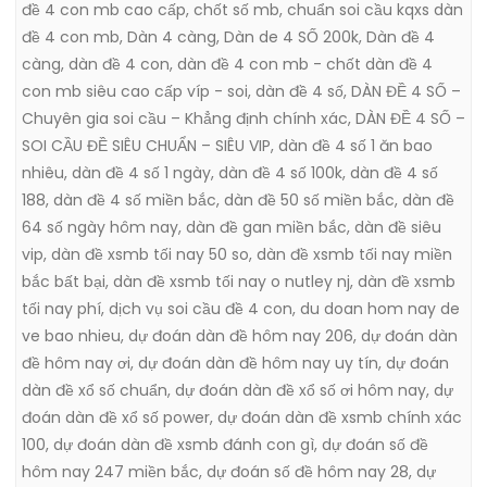
đề 4 con mb cao cấp
,
chốt số mb
,
chuẩn soi cầu kqxs dàn
đề 4 con mb
,
Dàn 4 càng
,
Dàn de 4 SỐ 200k
,
Dàn đề 4
càng
,
dàn đề 4 con
,
dàn đề 4 con mb - chốt dàn đề 4
con mb siêu cao cấp víp - soi
,
dàn đề 4 số
,
DÀN ĐỀ 4 SỐ –
Chuyên gia soi cầu – Khẳng định chính xác
,
DÀN ĐỀ 4 SỐ –
SOI CẦU ĐỀ SIÊU CHUẨN – SIÊU VIP
,
dàn đề 4 số 1 ăn bao
nhiêu
,
dàn đề 4 số 1 ngày
,
dàn đề 4 số 100k
,
dàn đề 4 số
188
,
dàn đề 4 số miền bắc
,
dàn đề 50 số miền bắc
,
dàn đề
64 số ngày hôm nay
,
dàn đề gan miền bắc
,
dàn đề siêu
vip
,
dàn đề xsmb tối nay 50 so
,
dàn đề xsmb tối nay miền
bắc bất bại
,
dàn đề xsmb tối nay o nutley nj
,
dàn đề xsmb
tối nay phí
,
dịch vụ soi cầu đề 4 con
,
du doan hom nay de
ve bao nhieu
,
dự đoán dàn đề hôm nay 206
,
dự đoán dàn
đề hôm nay ơi
,
dự đoán dàn đề hôm nay uy tín
,
dự đoán
dàn đề xổ số chuẩn
,
dự đoán dàn đề xổ số ơi hôm nay
,
dự
đoán dàn đề xổ số power
,
dự đoán dàn đề xsmb chính xác
100
,
dự đoán dàn đề xsmb đánh con gì
,
dự đoán số đề
hôm nay 247 miền bắc
,
dự đoán số đề hôm nay 28
,
dự