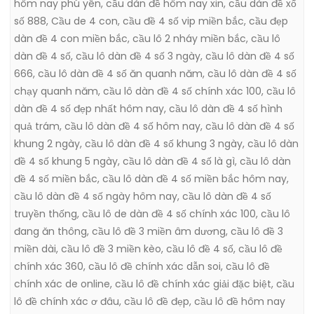
hôm nay phú yên
,
cầu dàn đề hôm nay xin
,
cầu dàn đề xổ
số 888
,
Cầu de 4 con
,
cầu đề 4 số vip miền bắc
,
cầu đẹp
dàn đề 4 con miền bắc
,
cầu lô 2 nháy miền bắc
,
cầu lô
dàn đề 4 số
,
cầu lô dàn đề 4 số 3 ngày
,
cầu lô dàn đề 4 số
666
,
cầu lô dàn đề 4 số ăn quanh năm
,
cầu lô dàn đề 4 số
chạy quanh năm
,
cầu lô dàn đề 4 số chính xác 100
,
cầu lô
dàn đề 4 số đẹp nhất hôm nay
,
cầu lô dàn đề 4 số hình
quả trám
,
cầu lô dàn đề 4 số hôm nay
,
cầu lô dàn đề 4 số
khung 2 ngày
,
cầu lô dàn đề 4 số khung 3 ngày
,
cầu lô dàn
đề 4 số khung 5 ngày
,
cầu lô dàn đề 4 số là gì
,
cầu lô dàn
đề 4 số miền bắc
,
cầu lô dàn đề 4 số miền bắc hôm nay
,
cầu lô dàn đề 4 số ngày hôm nay
,
cầu lô dàn đề 4 số
truyền thống
,
cầu lô de dàn đề 4 số chính xác 100
,
cầu lô
đang ăn thông
,
cầu lô đề 3 miền âm dương
,
cầu lô đề 3
miền dài
,
cầu lô đề 3 miền kèo
,
cầu lô đề 4 số
,
cầu lô đề
chính xác 360
,
cầu lô đề chính xác dẫn soi
,
cầu lô đề
chính xác de online
,
cầu lô đề chính xác giải đặc biệt
,
cầu
lô đề chính xác ơ đâu
,
cầu lô đề đẹp
,
cầu lô đề hôm nay