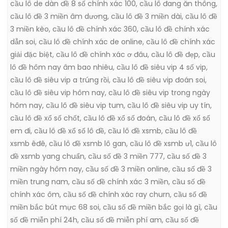
cầu lô de dàn đề 8 số chính xác 100
,
cầu lô đang ăn thông
,
cầu lô đề 3 miền âm dương
,
cầu lô đề 3 miền dài
,
cầu lô đề
3 miền kèo
,
cầu lô đề chính xác 360
,
cầu lô đề chính xác
dẫn soi
,
cầu lô đề chính xác de online
,
cầu lô đề chính xác
giải đặc biệt
,
cầu lô đề chính xác ơ đâu
,
cầu lô đề đẹp
,
cầu
lô đề hôm nay âm bao nhiêu
,
cầu lô đề siêu vip 4 số vip
,
cầu lô đề siêu vip a trúng rồi
,
cầu lô đề siêu vip đoán soi
,
cầu lô đề siêu vip hôm nay
,
cầu lô đề siêu vip trong ngày
hôm nay
,
cầu lô đề siêu vip tum
,
cầu lô đề siêu vip uy tín
,
cầu lô đề xổ số chốt
,
cầu lô đề xổ số đoán
,
cầu lô đề xổ số
em đi
,
cầu lô đề xổ số lô đề
,
cầu lô đề xsmb
,
cầu lô đề
xsmb êđê
,
cầu lô đề xsmb lô gan
,
cầu lô đề xsmb ư1
,
cầu lô
đề xsmb yang chuẩn
,
cầu số đề 3 miền 777
,
cầu số đề 3
miền ngày hôm nay
,
cầu số đề 3 miền online
,
cầu số đề 3
miền trung nam
,
cầu số đề chính xác 3 miền
,
cầu số đề
chính xác ôm
,
cầu số đề chính xác ray churn
,
cầu số đề
miền bắc bút mực 68 soi
,
cầu số đề miền bắc gọi là gì
,
cầu
số đề miễn phí 24h
,
cầu số đề miễn phí am
,
cầu số đề