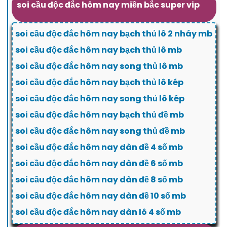
soi cầu độc đắc hôm nay miền bắc super vip
soi cầu độc đắc hôm nay bạch thủ lô 2 nháy mb
soi cầu độc đắc hôm nay bạch thủ lô mb
soi cầu độc đắc hôm nay song thủ lô mb
soi cầu độc đắc hôm nay bạch thủ lô kép
soi cầu độc đắc hôm nay song thủ lô kép
soi cầu độc đắc hôm nay bạch thủ đề mb
soi cầu độc đắc hôm nay song thủ đề mb
soi cầu độc đắc hôm nay dàn đề 4 số mb
soi cầu độc đắc hôm nay dàn đề 6 số mb
soi cầu độc đắc hôm nay dàn đề 8 số mb
soi cầu độc đắc hôm nay dàn đề 10 số mb
soi cầu độc đắc hôm nay dàn lô 4 số mb