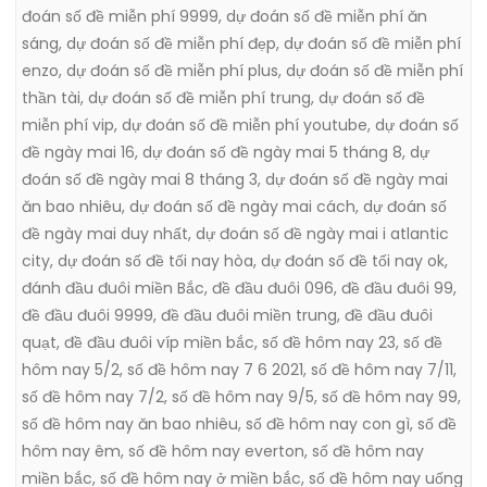
đoán số đề miễn phí 9999
,
dự đoán số đề miễn phí ăn
sáng
,
dự đoán số đề miễn phí đẹp
,
dự đoán số đề miễn phí
enzo
,
dự đoán số đề miễn phí plus
,
dự đoán số đề miễn phí
thần tài
,
dự đoán số đề miễn phí trung
,
dự đoán số đề
miễn phí vip
,
dự đoán số đề miễn phí youtube
,
dự đoán số
đề ngày mai 16
,
dự đoán số đề ngày mai 5 tháng 8
,
dự
đoán số đề ngày mai 8 tháng 3
,
dự đoán số đề ngày mai
ăn bao nhiêu
,
dự đoán số đề ngày mai cách
,
dự đoán số
đề ngày mai duy nhất
,
dự đoán số đề ngày mai i atlantic
city
,
dự đoán số đề tối nay hòa
,
dự đoán số đề tối nay ok
,
đánh đầu đuôi miền Bắc
,
đề đầu đuôi 096
,
đề đầu đuôi 99
,
đề đầu đuôi 9999
,
đề đầu đuôi miền trung
,
đề đầu đuôi
quạt
,
đề đầu đuôi víp miền bắc
,
số đề hôm nay 23
,
số đề
hôm nay 5/2
,
số đề hôm nay 7 6 2021
,
số đề hôm nay 7/11
,
số đề hôm nay 7/2
,
số đề hôm nay 9/5
,
số đề hôm nay 99
,
số đề hôm nay ăn bao nhiêu
,
số đề hôm nay con gì
,
số đề
hôm nay êm
,
số đề hôm nay everton
,
số đề hôm nay
miền bắc
,
số đề hôm nay ở miền bắc
,
số đề hôm nay uống