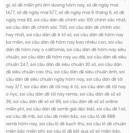
gì
,
số đề miễn phí âm dương hôm nay
,
số đề ngày mai
14/7
,
số đề ngày mai 5/7
,
số đề ngày mai 6 tháng 6
,
số đề
ngày mai 83
,
soi cầu dàn đề chính xác 100 chính xác nhất
,
soi cầu dàn đề chính xác 700
,
soi cầu dàn đề chính xác
hay nhất
,
soi cầu dàn đề ê tô số
,
soi cầu dàn đề hôm nay
ba miền
,
soi cầu dàn đề hôm nay bao nhiêu con
,
soi cầu
dàn đề hôm nay o california
,
soi cầu dàn đề hôm nay siêu
chuẩn
,
soi cầu dàn đề hôm nay ưu đãi
,
soi cầu dàn đề siêu
chuẩn 247
,
soi cầu dàn đề siêu chuẩn 30 số
,
soi cầu dàn
đề siêu chuẩn cao thủ
,
soi cầu dàn đề siêu chuẩn ênh
,
soi
cầu dàn đề siêu chuẩn ngày hôm nay
,
soi cầu dàn đề tối
nay 3/7
,
soi cầu dàn đề tối nay ê tô
,
soi cầu dàn đề tối nay
o nyc
,
soi cầu dàn đề tối nay remix
,
soi cầu dàn đề xổ số
36
,
soi cầu dàn đề xổ số 99
,
soi cầu dàn đề xổ số online
miễn phí
,
soi cầu dàn đề xsmb giải đặc biệt
,
soi cầu đề 1 số
,
soi cầu đề mb
,
soi cầu đề miền bắc
,
soi cầu lô đề 888
xsmb hôm nay
,
soi cầu lô đề bạch thủ
,
soi cầu lô đề chuẩn
miền bắc miễn phí
,
soi cầu lô đề kết quả xổ số miền bắc
,