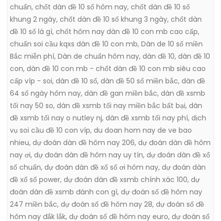
chuẩn
,
chốt dàn đề 10 số hôm nay
,
chốt dàn đề 10 số
khung 2 ngày
,
chốt dàn đề 10 số khung 3 ngày
,
chốt dàn
đề 10 số là gì
,
chốt hôm nay dàn đề 10 con mb cao cấp
,
chuẩn soi cầu kqxs dàn đề 10 con mb
,
Dàn de 10 số miền
Bắc miễn phí
,
Dàn de chuẩn hôm nay
,
dàn đề 10
,
dàn đề 10
con
,
dàn đề 10 con mb - chốt dàn đề 10 con mb siêu cao
cấp víp - soi
,
dàn đề 10 số
,
dàn đề 50 số miền bắc
,
dàn đề
64 số ngày hôm nay
,
dàn đề gan miền bắc
,
dàn đề xsmb
tối nay 50 so
,
dàn đề xsmb tối nay miền bắc bất bại
,
dàn
đề xsmb tối nay o nutley nj
,
dàn đề xsmb tối nay phí
,
dịch
vụ soi cầu đề 10 con víp
,
du doan hom nay de ve bao
nhieu
,
dự đoán dàn đề hôm nay 206
,
dự đoán dàn đề hôm
nay ơi
,
dự đoán dàn đề hôm nay uy tín
,
dự đoán dàn đề xổ
số chuẩn
,
dự đoán dàn đề xổ số ơi hôm nay
,
dự đoán dàn
đề xổ số power
,
dự đoán dàn đề xsmb chính xác 100
,
dự
đoán dàn đề xsmb đánh con gì
,
dự đoán số đề hôm nay
247 miền bắc
,
dự đoán số đề hôm nay 28
,
dự đoán số đề
hôm nay đắk lắk
,
dự đoán số đề hôm nay euro
,
dự đoán số