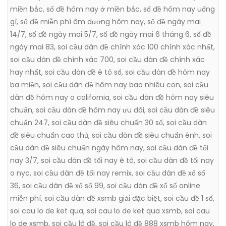
miền bắc
,
số đề hôm nay ở miền bắc
,
số đề hôm nay uống
gì
,
số đề miễn phí âm dương hôm nay
,
số đề ngày mai
14/7
,
số đề ngày mai 5/7
,
số đề ngày mai 6 tháng 6
,
số đề
ngày mai 83
,
soi cầu dàn đề chính xác 100 chính xác nhất
,
soi cầu dàn đề chính xác 700
,
soi cầu dàn đề chính xác
hay nhất
,
soi cầu dàn đề ê tô số
,
soi cầu dàn đề hôm nay
ba miền
,
soi cầu dàn đề hôm nay bao nhiêu con
,
soi cầu
dàn đề hôm nay o california
,
soi cầu dàn đề hôm nay siêu
chuẩn
,
soi cầu dàn đề hôm nay ưu đãi
,
soi cầu dàn đề siêu
chuẩn 247
,
soi cầu dàn đề siêu chuẩn 30 số
,
soi cầu dàn
đề siêu chuẩn cao thủ
,
soi cầu dàn đề siêu chuẩn ênh
,
soi
cầu dàn đề siêu chuẩn ngày hôm nay
,
soi cầu dàn đề tối
nay 3/7
,
soi cầu dàn đề tối nay ê tô
,
soi cầu dàn đề tối nay
o nyc
,
soi cầu dàn đề tối nay remix
,
soi cầu dàn đề xổ số
36
,
soi cầu dàn đề xổ số 99
,
soi cầu dàn đề xổ số online
miễn phí
,
soi cầu dàn đề xsmb giải đặc biệt
,
soi cầu đề 1 số
,
soi cau lo de ket qua
,
soi cau lo de ket qua xsmb
,
soi cau
lo de xsmb
,
soi cầu lô đề
,
soi cầu lô đề 888 xsmb hôm nay
,