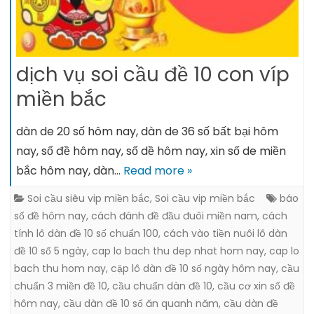
dịch vụ soi cầu đề 10 con víp
miền bắc
dàn de 20 số hôm nay, dàn de 36 số bất bại hôm
nay, số đề hôm nay, số dề hôm nay, xin số de miền
bắc hôm nay, dàn…
Read more »
Soi cầu siêu vip miền bắc
,
Soi cầu vip miền bắc
báo
số đề hôm nay
,
cách đánh đề đầu đuôi miền nam
,
cách
tính lô dàn đề 10 số chuẩn 100
,
cách vào tiền nuôi lô dàn
đề 10 số 5 ngày
,
cap lo bach thu dep nhat hom nay
,
cap lo
bach thu hom nay
,
cặp lô dàn đề 10 số ngày hôm nay
,
cầu
chuẩn 3 miền đề 10
,
cầu chuẩn dàn đề 10
,
cầu cơ xin số đề
hôm nay
,
cầu dàn đề 10 số ăn quanh năm
,
cầu dàn đề