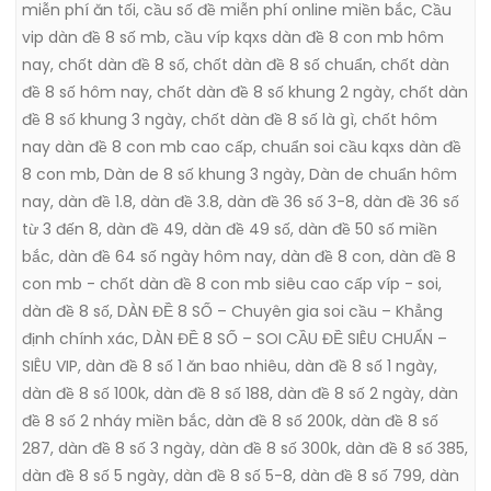
miễn phí ăn tối
,
cầu số đề miễn phí online miền bắc
,
Cầu
vip dàn đề 8 số mb
,
cầu víp kqxs dàn đề 8 con mb hôm
nay
,
chốt dàn đề 8 số
,
chốt dàn đề 8 số chuẩn
,
chốt dàn
đề 8 số hôm nay
,
chốt dàn đề 8 số khung 2 ngày
,
chốt dàn
đề 8 số khung 3 ngày
,
chốt dàn đề 8 số là gì
,
chốt hôm
nay dàn đề 8 con mb cao cấp
,
chuẩn soi cầu kqxs dàn đề
8 con mb
,
Dàn de 8 số khung 3 ngày
,
Dàn de chuẩn hôm
nay
,
dàn đề 1.8
,
dàn đề 3.8
,
dàn đề 36 số 3-8
,
dàn đề 36 số
từ 3 đến 8
,
dàn đề 49
,
dàn đề 49 số
,
dàn đề 50 số miền
bắc
,
dàn đề 64 số ngày hôm nay
,
dàn đề 8 con
,
dàn đề 8
con mb - chốt dàn đề 8 con mb siêu cao cấp víp - soi
,
dàn đề 8 số
,
DÀN ĐỀ 8 SỐ – Chuyên gia soi cầu – Khẳng
định chính xác
,
DÀN ĐỀ 8 SỐ – SOI CẦU ĐỀ SIÊU CHUẨN –
SIÊU VIP
,
dàn đề 8 số 1 ăn bao nhiêu
,
dàn đề 8 số 1 ngày
,
dàn đề 8 số 100k
,
dàn đề 8 số 188
,
dàn đề 8 số 2 ngày
,
dàn
đề 8 số 2 nháy miền bắc
,
dàn đề 8 số 200k
,
dàn đề 8 số
287
,
dàn đề 8 số 3 ngày
,
dàn đề 8 số 300k
,
dàn đề 8 số 385
,
dàn đề 8 số 5 ngày
,
dàn đề 8 số 5-8
,
dàn đề 8 số 799
,
dàn