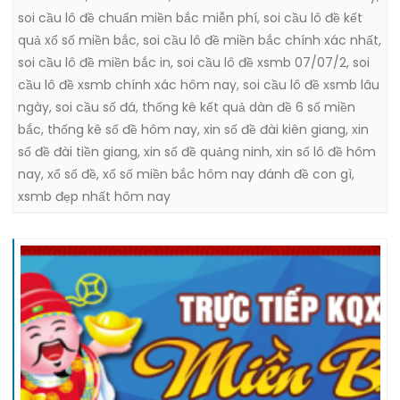
soi cầu lô đề chuẩn miền bắc miễn phí
,
soi cầu lô đề kết
quả xổ số miền bắc
,
soi cầu lô đề miền bắc chính xác nhất
,
soi cầu lô đề miền bắc in
,
soi cầu lô đề xsmb 07/07/2
,
soi
cầu lô đề xsmb chính xác hôm nay
,
soi cầu lô đề xsmb lâu
ngày
,
soi cầu số đá
,
thống kê kết quả dàn đề 6 số miền
bắc
,
thống kê số đề hôm nay
,
xin số đề đài kiên giang
,
xin
số đề đài tiền giang
,
xin số đề quảng ninh
,
xin số lô đề hôm
nay
,
xổ số đề
,
xổ số miền bắc hôm nay đánh đề con gì
,
xsmb đẹp nhất hôm nay