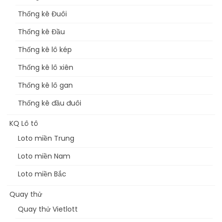
Thống kê Đuôi
Thống kê Đầu
Thống kê lô kép
Thống kê lô xiên
Thống kê lô gan
Thống kê đầu đuôi
KQ Lô tô
Loto miền Trung
Loto miền Nam
Loto miền Bắc
Quay thử
Quay thử Vietlott