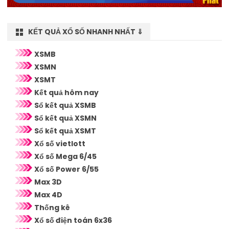
KẾT QUẢ XỔ SỐ NHANH NHẤT ⇓
XSMB
XSMN
XSMT
Kết quả hôm nay
Sổ kết quả XSMB
Sổ kết quả XSMN
Sổ kết quả XSMT
Xổ số vietlott
Xổ số Mega 6/45
Xổ số Power 6/55
Max 3D
Max 4D
Thống kê
Xổ số điện toán 6x36