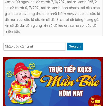
xsmb 100 ngay
,
soi đề xsmb 7/6/2021
,
soi đề xsmb 9/5/2
,
soi đề xsmb 9/7/2021
,
soi đề xsmb anh pham
,
soi đề xsmb
giai dac biet
,
song thu dep nhất hôm nay
,
video soi cầu lô
đề
,
xem soi cầu lô đề
,
xin số đề 13
,
xin số đề bằng trứng gà
,
xin số đề đài tiền giang
,
xin số đề lộc an
,
xsmb soi cầu đề
miền bắc
Search