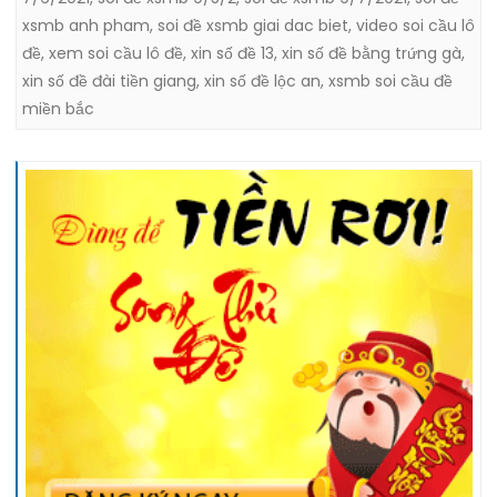
xsmb anh pham
,
soi đề xsmb giai dac biet
,
video soi cầu lô
đề
,
xem soi cầu lô đề
,
xin số đề 13
,
xin số đề bằng trứng gà
,
xin số đề đài tiền giang
,
xin số đề lộc an
,
xsmb soi cầu đề
miền bắc