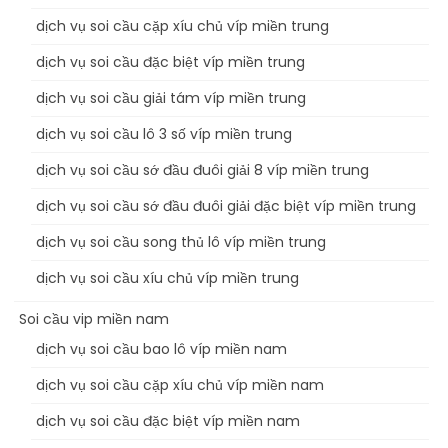
dịch vụ soi cầu cặp xíu chủ víp miền trung
dịch vụ soi cầu đặc biệt víp miền trung
dịch vụ soi cầu giải tám víp miền trung
dịch vụ soi cầu lô 3 số víp miền trung
dịch vụ soi cầu sớ đầu đuôi giải 8 víp miền trung
dịch vụ soi cầu sớ đầu đuôi giải đặc biệt víp miền trung
dịch vụ soi cầu song thủ lô víp miền trung
dịch vụ soi cầu xíu chủ víp miền trung
Soi cầu vip miền nam
dịch vụ soi cầu bao lô víp miền nam
dịch vụ soi cầu cặp xíu chủ víp miền nam
dịch vụ soi cầu đặc biệt víp miền nam