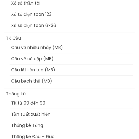
Xổ số thần tài
Xổ số điện toán 123
Xổ số điện toán 6×36
TK Cầu
Cầu về nhiều nháy (MB)
Cầu về cả cặp (MB)
Cầu lật liên tục (MB)
Cầu bạch thủ (MB)
Thống kê
TK từ 00 đến 99
Tần suất xuất hiện
Thống kê Tổng
Thống kê Đầu – Đuôi