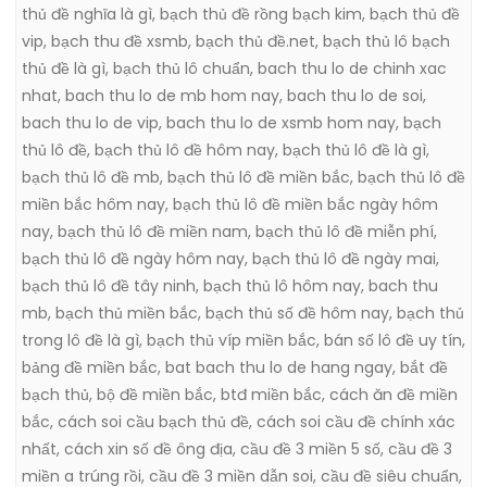
thủ đề nghĩa là gì
,
bạch thủ đề rồng bạch kim
,
bạch thủ đề
vip
,
bạch thu đề xsmb
,
bạch thủ đề.net
,
bạch thủ lô bạch
thủ đề là gì
,
bạch thủ lô chuẩn
,
bach thu lo de chinh xac
nhat
,
bach thu lo de mb hom nay
,
bach thu lo de soi
,
bach thu lo de vip
,
bach thu lo de xsmb hom nay
,
bạch
thủ lô đề
,
bạch thủ lô đề hôm nay
,
bạch thủ lô đề là gì
,
bạch thủ lô đề mb
,
bạch thủ lô đề miền bắc
,
bạch thủ lô đề
miền bắc hôm nay
,
bạch thủ lô đề miền bắc ngày hôm
nay
,
bạch thủ lô đề miền nam
,
bạch thủ lô đề miễn phí
,
bạch thủ lô đề ngày hôm nay
,
bạch thủ lô đề ngày mai
,
bạch thủ lô đề tây ninh
,
bạch thủ lô hôm nay
,
bach thu
mb
,
bạch thủ miền bắc
,
bạch thủ số đề hôm nay
,
bạch thủ
trong lô đề là gì
,
bạch thủ víp miền bắc
,
bán số lô đề uy tín
,
bảng đề miền bắc
,
bat bach thu lo de hang ngay
,
bắt đề
bạch thủ
,
bộ đề miền bắc
,
btđ miền bắc
,
cách ăn đề miền
bắc
,
cách soi cầu bạch thủ đề
,
cách soi cầu đề chính xác
nhất
,
cách xin số đề ông địa
,
cầu đề 3 miền 5 số
,
cầu đề 3
miền a trúng rồi
,
cầu đề 3 miền dẫn soi
,
cầu đề siêu chuẩn
,