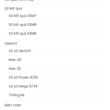
Sổ kết quả
Sổ kết quả XSMT
Sổ kết quả XSMN
Sổ kết quả XSMB
Vietlott
Xổ số Vietlott
Max 4D
Max 3D
Xổ số Power 6/55
Xổ số Mega 6/45
Thống kê
Điện toán