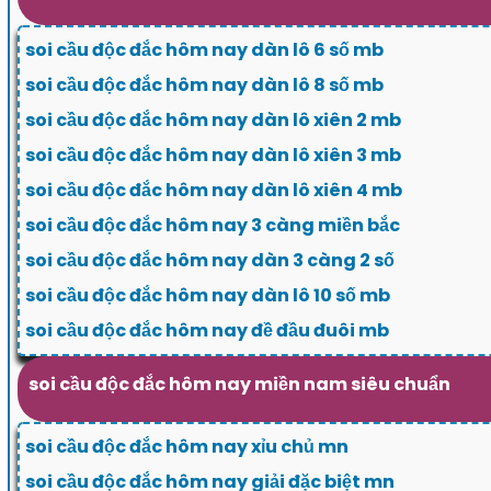
DỊCH VỤ SOI CẦU LÔ 10 CON VÍP
MIỀN BẮC
soi cầu độc đắc hôm nay dàn lô 6 số mb
soi cầu độc đắc hôm nay dàn lô 8 số mb
DỊCH VỤ SOI CẦU LÔ 4 CON VÍP
MIỀN BẮC
soi cầu độc đắc hôm nay dàn lô xiên 2 mb
soi cầu độc đắc hôm nay dàn lô xiên 3 mb
DỊCH VỤ SOI CẦU LÔ 6 CON VÍP
MIỀN BẮC
soi cầu độc đắc hôm nay dàn lô xiên 4 mb
soi cầu độc đắc hôm nay 3 càng miền bắc
soi cầu độc đắc hôm nay dàn 3 càng 2 số
soi cầu độc đắc hôm nay dàn lô 10 số mb
soi cầu độc đắc hôm nay đề đầu đuôi mb
soi cầu độc đắc hôm nay miền nam siêu chuẩn
soi cầu độc đắc hôm nay xỉu chủ mn
soi cầu độc đắc hôm nay giải đặc biệt mn