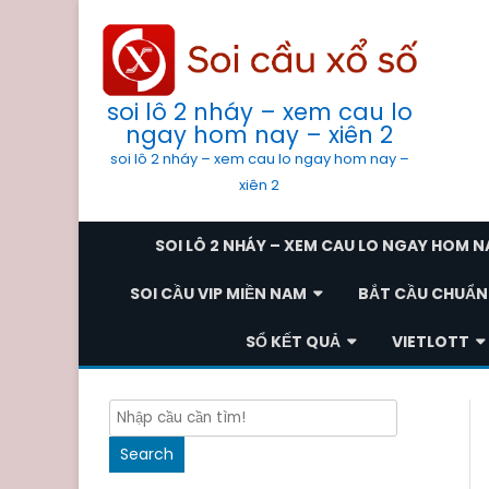
soi lô 2 nháy – xem cau lo
ngay hom nay – xiên 2
soi lô 2 nháy – xem cau lo ngay hom nay –
xiên 2
SOI LÔ 2 NHÁY – XEM CAU LO NGAY HOM NA
SOI CẦU VIP MIỀN NAM
BẮT CẦU CHUẨN
DỊCH VỤ SOI CẦU BAO LÔ VÍP
SỔ KẾT QUẢ
VIETLOTT
MIỀN NAM
SỔ KẾT QUẢ XSMT
XỔ SỐ VIETLOT
DỊCH VỤ SOI CẦU CẶP XÍU CHỦ
SỔ KẾT QUẢ XSMN
MAX 4D
VÍP MIỀN NAM
Search
SỔ KẾT QUẢ XSMB
MAX 3D
DỊCH VỤ SOI CẦU ĐẶC BIỆT VÍP