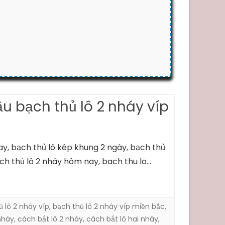
ầu bạch thủ lô 2 nháy víp
y, bạch thủ lô kép khung 2 ngày, bạch thủ
ạch thủ lô 2 nháy hôm nay, bach thu lo…
 lô 2 nháy víp
,
bạch thủ lô 2 nháy víp miền bắc
,
nháy
,
cách bắt lô 2 nháy
,
cách bắt lô hai nháy
,