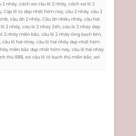
u 2 nháy
,
cách soi cầu lô 2 nháy
,
cách soi lô 2
y
,
Cặp lô to đẹp nhất hôm nay
,
cầu 2 nháy
,
cầu 2
xsmb
,
cầu ăn 2 nháy
,
Cầu ăn nhiều nháy
,
cầu hai
 lô 2 nháy
,
cau lo 2 nhay 24h
,
cau lo 2 nhay dep
lô 2 nháy miền bắc
,
cầu lô 2 nháy rồng bạch kim
,
,
cầu lô hai nhay
,
cầu lô hai nháy đẹp nhất hôm
 nháy miền bắc đẹp nhất hôm nay
,
cầu lô hai nháy
ạch thủ 888
,
soi cầu lô tô bạch thủ miền bắc
,
soi