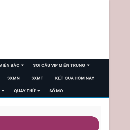
 MIỀN BẮC
SOI CẦU VIP MIỀN TRUNG
 CON VÍP
SXMN
SXMT
DỊCH VỤ SOI CẦU BAO LÔ VÍP
KẾT QUẢ HÔM NAY
MIỀN TRUNG
QUAY THỬ
SỔ MƠ
BẠCH THỦ
DỊCH VỤ SOI CẦU CẶP XÍU CHỦ
 TRUNG
QUAY THỬ VIETLOTT
VÍP MIỀN TRUNG
BẠCH THỦ
 NAM
QUAY THỬ XSMT
DỊCH VỤ SOI CẦU ĐẶC BIỆT VÍP
MIỀN TRUNG
 BẮC
QUAY THỬ XSMN