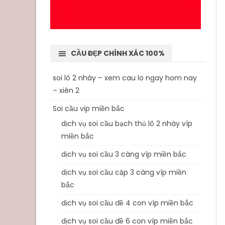
CẦU ĐẸP CHÍNH XÁC 100%
soi lô 2 nháy – xem cau lo ngay hom nay
– xiên 2
Soi cầu vip miền bắc
dịch vụ soi cầu bạch thủ lô 2 nháy víp
miền bắc
dịch vụ soi cầu 3 càng víp miền bắc
dịch vụ soi cầu cặp 3 càng víp miền
bắc
dịch vụ soi cầu đề 4 con víp miền bắc
dịch vụ soi cầu đề 6 con víp miền bắc