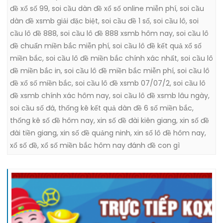
đề xổ số 99
,
soi cầu dàn đề xổ số online miễn phí
,
soi cầu
dàn đề xsmb giải đặc biệt
,
soi cầu đề 1 số
,
soi cầu lô
,
soi
cầu lô đề 888
,
soi cầu lô đề 888 xsmb hôm nay
,
soi cầu lô
đề chuẩn miền bắc miễn phí
,
soi cầu lô đề kết quả xổ số
miền bắc
,
soi cầu lô đề miền bắc chính xác nhất
,
soi cầu lô
đề miền bắc in
,
soi cầu lô đề miền bắc miễn phí
,
soi cầu lô
đề xổ số miền bắc
,
soi cầu lô đề xsmb 07/07/2
,
soi cầu lô
đề xsmb chính xác hôm nay
,
soi cầu lô đề xsmb lâu ngày
,
soi cầu số đá
,
thống kê kết quả dàn đề 6 số miền bắc
,
thống kê số đề hôm nay
,
xin số đề đài kiên giang
,
xin số đề
đài tiền giang
,
xin số đề quảng ninh
,
xin số lô đề hôm nay
,
xổ số đề
,
xổ số miền bắc hôm nay đánh đề con gì