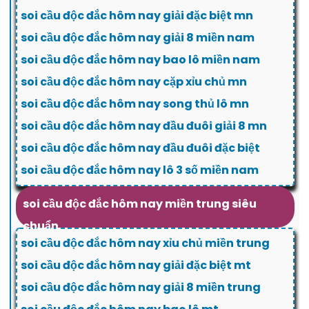
soi cầu độc đắc hôm nay giải đặc biệt mn
soi cầu độc đắc hôm nay giải 8 miền nam
soi cầu độc đắc hôm nay bao lô miền nam
soi cầu độc đắc hôm nay cặp xỉu chủ mn
soi cầu độc đắc hôm nay song thủ lô mn
soi cầu độc đắc hôm nay đầu đuôi giải 8 mn
soi cầu độc đắc hôm nay đầu đuôi đặc biệt
soi cầu độc đắc hôm nay lô 3 số miền nam
soi cầu độc đắc hôm nay miền trung siêu
chuẩn
soi cầu độc đắc hôm nay xỉu chủ miền trung
soi cầu độc đắc hôm nay giải đặc biệt mt
soi cầu độc đắc hôm nay giải 8 miền trung