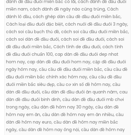
đánh đề đầu đuôi miền bắc có lãi
,
cách đánh đề đầu đuôi
miền nam
,
cách đánh đề ngày nào cũng trúng
,
Cách
đánh lô đầu
,
cách ghép dàn cầu đề đầu đuôi miền bắc
,
Cách loại đầu đuôi đặc biệt
,
cách nuôi đề đầu đuôi 3 ngày
,
cách soi cầu bạch thủ đề
,
cách soi cầu đầu đuôi miền bắc
,
cách soi dàn đề đầu đuôi
,
cách soi đề đầu đuôi
,
cách soi
đề đầu đuôi miền bắc
,
Cách tính de đầu đuôi
,
cách tính
đề đầu đuôi chuẩn 100
,
cap dàn đề đầu đuôi dep nhat
hom nay
,
cap dàn đề đầu đuôi hom nay
,
cặp đề đầu đuôi
ngày hôm nay
,
cầu cầu đề đầu đuôi miền bắc
,
cầu cầu đề
đầu đuôi miền bắc chính xác hôm nay
,
cầu cầu đề đầu
đuôi miền bắc siêu đẹp
,
cầu cơ xin số đề hôm nay
,
cầu
dàn đề đầu đuôi
,
cầu dàn đề đầu đuôi ăn quanh năm
,
cau
dàn đề đầu đuôi binh dinh
,
cầu dàn đề đầu đuôi mb chơi
trong ngày
,
cầu dàn đề hôm nay 30 ngày
,
cầu dàn đề
hôm nay em ăn
,
cầu dàn đề hôm nay em ăn nhiều
,
cầu
dàn đề hôm nay euro
,
cầu dàn đề hôm nay miền bắc
ngày
,
cầu dàn đề hôm nay ông nội
,
cầu dàn đề hôm nay