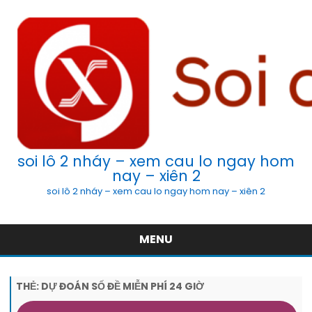
soi lô 2 nháy – xem cau lo ngay hom
nay – xiên 2
soi lô 2 nháy – xem cau lo ngay hom nay – xiên 2
MENU
Skip
to
content
THẺ:
DỰ ĐOÁN SỐ ĐỀ MIỄN PHÍ 24 GIỜ