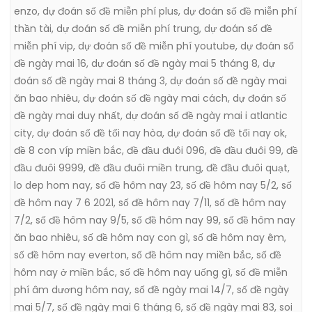
enzo
,
dự đoán số đề miễn phí plus
,
dự đoán số đề miễn phí
thần tài
,
dự đoán số đề miễn phí trung
,
dự đoán số đề
miễn phí vip
,
dự đoán số đề miễn phí youtube
,
dự đoán số
đề ngày mai 16
,
dự đoán số đề ngày mai 5 tháng 8
,
dự
đoán số đề ngày mai 8 tháng 3
,
dự đoán số đề ngày mai
ăn bao nhiêu
,
dự đoán số đề ngày mai cách
,
dự đoán số
đề ngày mai duy nhất
,
dự đoán số đề ngày mai i atlantic
city
,
dự đoán số đề tối nay hòa
,
dự đoán số đề tối nay ok
,
đề 8 con víp miền bắc
,
đề đầu đuôi 096
,
đề đầu đuôi 99
,
đề
đầu đuôi 9999
,
đề đầu đuôi miền trung
,
đề đầu đuôi quạt
,
lo dep hom nay
,
số đề hôm nay 23
,
số đề hôm nay 5/2
,
số
đề hôm nay 7 6 2021
,
số đề hôm nay 7/11
,
số đề hôm nay
7/2
,
số đề hôm nay 9/5
,
số đề hôm nay 99
,
số đề hôm nay
ăn bao nhiêu
,
số đề hôm nay con gì
,
số đề hôm nay êm
,
số đề hôm nay everton
,
số đề hôm nay miền bắc
,
số đề
hôm nay ở miền bắc
,
số đề hôm nay uống gì
,
số đề miễn
phí âm dương hôm nay
,
số đề ngày mai 14/7
,
số đề ngày
mai 5/7
,
số đề ngày mai 6 tháng 6
,
số đề ngày mai 83
,
soi