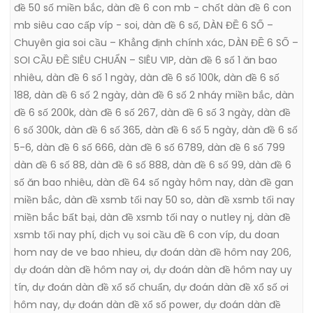
đề 50 số miền bắc
,
dàn đề 6 con mb - chốt dàn đề 6 con
mb siêu cao cấp víp - soi
,
dàn đề 6 số
,
DÀN ĐỀ 6 SỐ –
Chuyên gia soi cầu – Khẳng định chính xác
,
DÀN ĐỀ 6 SỐ –
SOI CẦU ĐỀ SIÊU CHUẨN – SIÊU VIP
,
dàn đề 6 số 1 ăn bao
nhiêu
,
dàn đề 6 số 1 ngày
,
dàn đề 6 số 100k
,
dàn đề 6 số
188
,
dàn đề 6 số 2 ngày
,
dàn đề 6 số 2 nháy miền bắc
,
dàn
đề 6 số 200k
,
dàn đề 6 số 267
,
dàn đề 6 số 3 ngày
,
dàn đề
6 số 300k
,
dàn đề 6 số 365
,
dàn đề 6 số 5 ngày
,
dàn đề 6 số
5-6
,
dàn đề 6 số 666
,
dàn đề 6 số 6789
,
dàn đề 6 số 799
dàn đề 6 số 88
,
dàn đề 6 số 888
,
dàn đề 6 số 99
,
dàn đề 6
số ăn bao nhiêu
,
dàn đề 64 số ngày hôm nay
,
dàn đề gan
miền bắc
,
dàn đề xsmb tối nay 50 so
,
dàn đề xsmb tối nay
miền bắc bất bại
,
dàn đề xsmb tối nay o nutley nj
,
dàn đề
xsmb tối nay phí
,
dịch vụ soi cầu đề 6 con víp
,
du doan
hom nay de ve bao nhieu
,
dự đoán dàn đề hôm nay 206
,
dự đoán dàn đề hôm nay ơi
,
dự đoán dàn đề hôm nay uy
tín
,
dự đoán dàn đề xổ số chuẩn
,
dự đoán dàn đề xổ số ơi
hôm nay
,
dự đoán dàn đề xổ số power
,
dự đoán dàn đề