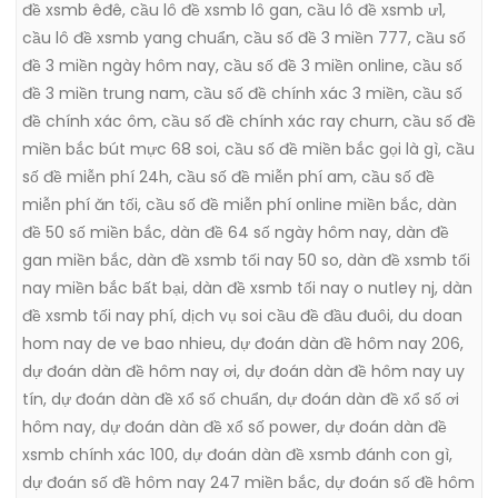
đề xsmb êđê
,
cầu lô đề xsmb lô gan
,
cầu lô đề xsmb ư1
,
cầu lô đề xsmb yang chuẩn
,
cầu số đề 3 miền 777
,
cầu số
đề 3 miền ngày hôm nay
,
cầu số đề 3 miền online
,
cầu số
đề 3 miền trung nam
,
cầu số đề chính xác 3 miền
,
cầu số
đề chính xác ôm
,
cầu số đề chính xác ray churn
,
cầu số đề
miền bắc bút mực 68 soi
,
cầu số đề miền bắc gọi là gì
,
cầu
số đề miễn phí 24h
,
cầu số đề miễn phí am
,
cầu số đề
miễn phí ăn tối
,
cầu số đề miễn phí online miền bắc
,
dàn
đề 50 số miền bắc
,
dàn đề 64 số ngày hôm nay
,
dàn đề
gan miền bắc
,
dàn đề xsmb tối nay 50 so
,
dàn đề xsmb tối
nay miền bắc bất bại
,
dàn đề xsmb tối nay o nutley nj
,
dàn
đề xsmb tối nay phí
,
dịch vụ soi cầu đề đầu đuôi
,
du doan
hom nay de ve bao nhieu
,
dự đoán dàn đề hôm nay 206
,
dự đoán dàn đề hôm nay ơi
,
dự đoán dàn đề hôm nay uy
tín
,
dự đoán dàn đề xổ số chuẩn
,
dự đoán dàn đề xổ số ơi
hôm nay
,
dự đoán dàn đề xổ số power
,
dự đoán dàn đề
xsmb chính xác 100
,
dự đoán dàn đề xsmb đánh con gì
,
dự đoán số đề hôm nay 247 miền bắc
,
dự đoán số đề hôm