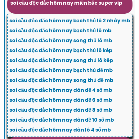
soi cầu độc đắc hôm nay miền bắc super vip
soi cầu độc đắc hôm nay bạch thủ lô 2 nháy mb
soi cầu độc đắc hôm nay bạch thủ lô mb
soi cầu độc đắc hôm nay song thủ lô mb
soi cầu độc đắc hôm nay bạch thủ lô kép
soi cầu độc đắc hôm nay song thủ lô kép
soi cầu độc đắc hôm nay bạch thủ đề mb
soi cầu độc đắc hôm nay song thủ đề mb
soi cầu độc đắc hôm nay dàn đề 4 số mb
soi cầu độc đắc hôm nay dàn đề 6 số mb
soi cầu độc đắc hôm nay dàn đề 8 số mb
soi cầu độc đắc hôm nay dàn đề 10 số mb
soi cầu độc đắc hôm nay dàn lô 4 số mb