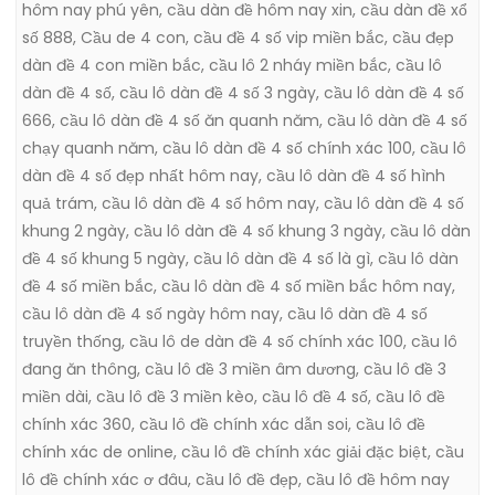
hôm nay phú yên
,
cầu dàn đề hôm nay xin
,
cầu dàn đề xổ
số 888
,
Cầu de 4 con
,
cầu đề 4 số vip miền bắc
,
cầu đẹp
dàn đề 4 con miền bắc
,
cầu lô 2 nháy miền bắc
,
cầu lô
dàn đề 4 số
,
cầu lô dàn đề 4 số 3 ngày
,
cầu lô dàn đề 4 số
666
,
cầu lô dàn đề 4 số ăn quanh năm
,
cầu lô dàn đề 4 số
chạy quanh năm
,
cầu lô dàn đề 4 số chính xác 100
,
cầu lô
dàn đề 4 số đẹp nhất hôm nay
,
cầu lô dàn đề 4 số hình
quả trám
,
cầu lô dàn đề 4 số hôm nay
,
cầu lô dàn đề 4 số
khung 2 ngày
,
cầu lô dàn đề 4 số khung 3 ngày
,
cầu lô dàn
đề 4 số khung 5 ngày
,
cầu lô dàn đề 4 số là gì
,
cầu lô dàn
đề 4 số miền bắc
,
cầu lô dàn đề 4 số miền bắc hôm nay
,
cầu lô dàn đề 4 số ngày hôm nay
,
cầu lô dàn đề 4 số
truyền thống
,
cầu lô de dàn đề 4 số chính xác 100
,
cầu lô
đang ăn thông
,
cầu lô đề 3 miền âm dương
,
cầu lô đề 3
miền dài
,
cầu lô đề 3 miền kèo
,
cầu lô đề 4 số
,
cầu lô đề
chính xác 360
,
cầu lô đề chính xác dẫn soi
,
cầu lô đề
chính xác de online
,
cầu lô đề chính xác giải đặc biệt
,
cầu
lô đề chính xác ơ đâu
,
cầu lô đề đẹp
,
cầu lô đề hôm nay