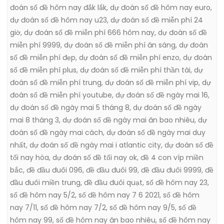
đoán số đề hôm nay đắk lắk
,
dự đoán số đề hôm nay euro
,
dự đoán số đề hôm nay u23
,
dự đoán số đề miễn phí 24
giờ
,
dự đoán số đề miễn phí 666 hôm nay
,
dự đoán số đề
miễn phí 9999
,
dự đoán số đề miễn phí ăn sáng
,
dự đoán
số đề miễn phí đẹp
,
dự đoán số đề miễn phí enzo
,
dự đoán
số đề miễn phí plus
,
dự đoán số đề miễn phí thần tài
,
dự
đoán số đề miễn phí trung
,
dự đoán số đề miễn phí vip
,
dự
đoán số đề miễn phí youtube
,
dự đoán số đề ngày mai 16
,
dự đoán số đề ngày mai 5 tháng 8
,
dự đoán số đề ngày
mai 8 tháng 3
,
dự đoán số đề ngày mai ăn bao nhiêu
,
dự
đoán số đề ngày mai cách
,
dự đoán số đề ngày mai duy
nhất
,
dự đoán số đề ngày mai i atlantic city
,
dự đoán số đề
tối nay hòa
,
dự đoán số đề tối nay ok
,
đề 4 con víp miền
bắc
,
đề đầu đuôi 096
,
đề đầu đuôi 99
,
đề đầu đuôi 9999
,
đề
đầu đuôi miền trung
,
đề đầu đuôi quạt
,
số đề hôm nay 23
,
số đề hôm nay 5/2
,
số đề hôm nay 7 6 2021
,
số đề hôm
nay 7/11
,
số đề hôm nay 7/2
,
số đề hôm nay 9/5
,
số đề
hôm nay 99
,
số đề hôm nay ăn bao nhiêu
,
số đề hôm nay