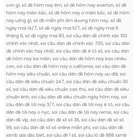
con gì
,
số đề hôm nay êm
,
số đề hôm nay everton
,
số đề
hôm nay miền bắc
,
số đề hôm nay ở miền bắc
,
số đề hôm
nay uống gì
,
số đề miễn phí âm dương hôm nay
,
số đề
ngày mai 14/7
,
số đề ngày mai 5/7
,
số đề ngày mai 6
tháng 6
,
số đề ngày mai 83
,
soi cầu dàn đề chính xác 100
chính xác nhất
,
soi cầu dàn đề chính xác 700
,
soi cầu dàn
đề chính xác hay nhất
,
soi cầu dàn đề ê tô số
,
soi cầu dàn
đề hôm nay ba miền
,
soi cầu dàn đề hôm nay bao nhiêu
con
,
soi cầu dàn đề hôm nay o california
,
soi cầu dàn đề
hôm nay siêu chuẩn
,
soi cầu dàn đề hôm nay ưu đãi
,
soi
cầu dàn đề siêu chuẩn 247
,
soi cầu dàn đề siêu chuẩn 30
số
,
soi cầu dàn đề siêu chuẩn cao thủ
,
soi cầu dàn đề siêu
chuẩn ênh
,
soi cầu dàn đề siêu chuẩn ngày hôm nay
,
soi
cầu dàn đề tối nay 3/7
,
soi cầu dàn đề tối nay ê tô
,
soi cầu
dàn đề tối nay o nyc
,
soi cầu dàn đề tối nay remix
,
soi cầu
dàn đề vip
,
soi cầu dàn đề xổ số 36
,
soi cầu dàn đề xổ số
99
,
soi cầu dàn đề xổ số online miễn phí
,
soi cầu dàn đề
xsmb giải đặc biệt
,
soi cầu đề 1 số
,
soi cầu lô đề 888 xsmb