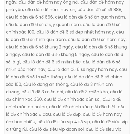
ngày
,
cầu dàn đề hôm nay ông nội
,
cầu dàn đề hôm nay
phú yên
,
cầu dàn đề hôm nay xin
,
cầu dàn đề xổ số 888
,
cầu lô dàn đề 6 số 666
,
cầu lô dàn đề 6 số ăn quanh năm
,
cầu lô dàn đề 6 số chạy quanh năm
,
cầu lô dàn đề 6 số
chính xác 100
,
cầu lô dàn đề 6 số đẹp nhất hôm nay
,
cầu
lô dàn đề 6 số hình quả trám
,
cầu lô dàn đề 6 số hôm nay
,
cầu lô dàn đề 6 số khung 2 ngày
,
cầu lô dàn đề 6 số khung
3 ngày
,
cầu lô dàn đề 6 số khung 5 ngày
,
cầu lô dàn đề 6
số là gì
,
cầu lô dàn đề 6 số miền bắc
,
cầu lô dàn đề 6 số
miền bắc hôm nay
,
cầu lô dàn đề 6 số ngày hôm nay
,
cầu
lô dàn đề 6 số truyền thống
,
cầu lô de dàn đề 6 số chính
xác 100
,
cầu lô đang ăn thông
,
cầu lô đề 3 miền âm
dương
,
cầu lô đề 3 miền dài
,
cầu lô đề 3 miền kèo
,
cầu lô
đề chính xác 360
,
cầu lô đề chính xác dẫn soi
,
cầu lô đề
chính xác de online
,
cầu lô đề chính xác giải đặc biệt
,
cầu
lô đề chính xác ơ đâu
,
cầu lô đề đẹp
,
cầu lô đề hôm nay
âm bao nhiêu
,
cầu lô đề siêu vip 4 số vip
,
cầu lô đề siêu vip
a trúng rồi
,
cầu lô đề siêu vip đoán soi
,
cầu lô đề siêu vip