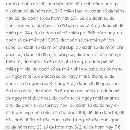
xsmb chính xác 100
,
dự đoán dàn đề xsmb đánh con gì
,
dự đoán số đề hôm nay 247 miền bắc
,
dự đoán số đề hôm
nay 28
,
dự đoán số đề hôm nay đắk lắk
,
dự đoán số đề
hôm nay euro
,
dự đoán số đề hôm nay u23
,
dự đoán số đề
miễn phí 24 giờ
,
dự đoán số đề miễn phí 666 hôm nay
,
dự
đoán số đề miễn phí 9999
,
dự đoán số đề miễn phí ăn
sáng
,
dự đoán số đề miễn phí đẹp
,
dự đoán số đề miễn phí
enzo
,
dự đoán số đề miễn phí plus
,
dự đoán số đề miễn phí
thần tài
,
dự đoán số đề miễn phí trung
,
dự đoán số đề
miễn phí vip
,
dự đoán số đề miễn phí youtube
,
dự đoán số
đề ngày mai 16
,
dự đoán số đề ngày mai 5 tháng 8
,
dự
đoán số đề ngày mai 8 tháng 3
,
dự đoán số đề ngày mai
ăn bao nhiêu
,
dự đoán số đề ngày mai cách
,
dự đoán số
đề ngày mai duy nhất
,
dự đoán số đề ngày mai i atlantic
city
,
dự đoán số đề tối nay hòa
,
dự đoán số đề tối nay ok
,
đề 6 con víp miền bắc
,
đề đầu đuôi 096
,
đề đầu đuôi 99
,
đề
đầu đuôi 9999
,
đề đầu đuôi miền trung
,
đề đầu đuôi quạt
,
số đề hôm nay 23
,
số đề hôm nay 5/2
,
số đề hôm nay 7 6