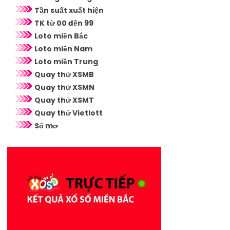
Tần suất xuất hiện
TK từ 00 đến 99
Loto miền Bắc
Loto miền Nam
Loto miền Trung
Quay thử XSMB
Quay thử XSMN
Quay thử XSMT
Quay thử Vietlott
Sổ mơ