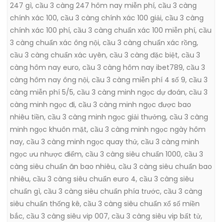
247 gì
,
cầu 3 càng 247 hôm nay miễn phí
,
cầu 3 càng
chính xác 100
,
cầu 3 càng chính xác 100 giải
,
cầu 3 càng
chính xác 100 phí
,
cầu 3 càng chuẩn xác 100 miễn phí
,
cầu
3 càng chuẩn xác ông nội
,
cầu 3 càng chuẩn xác rồng
,
cầu 3 càng chuẩn xác uyên
,
cầu 3 càng đặc biệt
,
cầu 3
càng hôm nay euro
,
cầu 3 càng hôm nay ibet789
,
cầu 3
càng hôm nay ông nội
,
cầu 3 càng miễn phí 4 số 9
,
cầu 3
càng miễn phí 5/5
,
cầu 3 càng minh ngọc dự đoán
,
cầu 3
càng minh ngọc đi
,
cầu 3 càng minh ngọc được bao
nhiêu tiền
,
cầu 3 càng minh ngọc giải thưởng
,
cầu 3 càng
minh ngọc khuôn mặt
,
cầu 3 càng minh ngọc ngày hôm
nay
,
cầu 3 càng minh ngọc quay thử
,
cầu 3 càng minh
ngọc ưu nhược điểm
,
cầu 3 càng siêu chuẩn 1000
,
cầu 3
càng siêu chuẩn ăn bao nhiêu
,
cầu 3 càng siêu chuẩn bao
nhiêu
,
cầu 3 càng siêu chuẩn euro 4
,
cầu 3 càng siêu
chuẩn gì
,
cầu 3 càng siêu chuẩn phía trước
,
cầu 3 càng
siêu chuẩn thống kê
,
cầu 3 càng siêu chuẩn xổ số miền
bắc
,
cầu 3 càng siêu vip 007
,
cầu 3 càng siêu vip bất tử
,