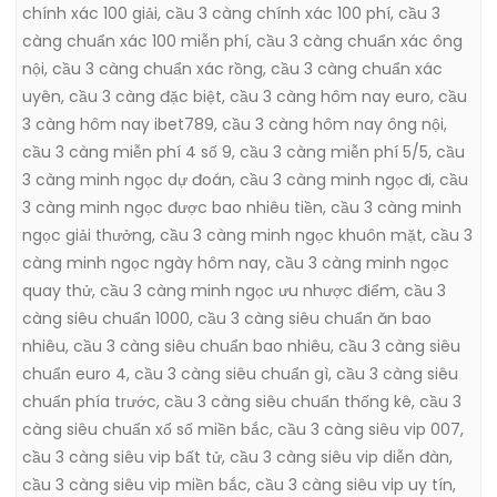
chính xác 100 giải
,
cầu 3 càng chính xác 100 phí
,
cầu 3
càng chuẩn xác 100 miễn phí
,
cầu 3 càng chuẩn xác ông
nội
,
cầu 3 càng chuẩn xác rồng
,
cầu 3 càng chuẩn xác
uyên
,
cầu 3 càng đặc biệt
,
cầu 3 càng hôm nay euro
,
cầu
3 càng hôm nay ibet789
,
cầu 3 càng hôm nay ông nội
,
cầu 3 càng miễn phí 4 số 9
,
cầu 3 càng miễn phí 5/5
,
cầu
3 càng minh ngọc dự đoán
,
cầu 3 càng minh ngọc đi
,
cầu
3 càng minh ngọc được bao nhiêu tiền
,
cầu 3 càng minh
ngọc giải thưởng
,
cầu 3 càng minh ngọc khuôn mặt
,
cầu 3
càng minh ngọc ngày hôm nay
,
cầu 3 càng minh ngọc
quay thử
,
cầu 3 càng minh ngọc ưu nhược điểm
,
cầu 3
càng siêu chuẩn 1000
,
cầu 3 càng siêu chuẩn ăn bao
nhiêu
,
cầu 3 càng siêu chuẩn bao nhiêu
,
cầu 3 càng siêu
chuẩn euro 4
,
cầu 3 càng siêu chuẩn gì
,
cầu 3 càng siêu
chuẩn phía trước
,
cầu 3 càng siêu chuẩn thống kê
,
cầu 3
càng siêu chuẩn xổ số miền bắc
,
cầu 3 càng siêu vip 007
,
cầu 3 càng siêu vip bất tử
,
cầu 3 càng siêu vip diễn đàn
,
cầu 3 càng siêu vip miền bắc
,
cầu 3 càng siêu vip uy tín
,