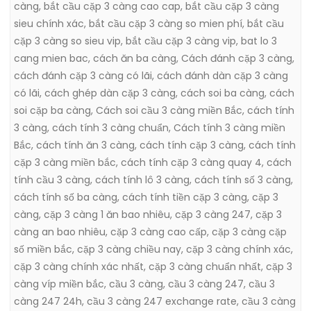
càng
,
bắt cầu cặp 3 càng cao cap
,
bắt cầu cặp 3 càng
sieu chính xác
,
bắt cầu cặp 3 càng so mien phí
,
bắt cầu
cặp 3 càng so sieu vip
,
bắt cầu cặp 3 càng vip
,
bat lo 3
cang mien bac
,
cách ăn ba càng
,
Cách đánh cặp 3 càng
,
cách đánh cặp 3 càng có lãi
,
cách đánh dàn cặp 3 càng
có lãi
,
cách ghép dàn cặp 3 càng
,
cách soi ba càng
,
cách
soi cặp ba càng
,
Cách soi cầu 3 càng miền Bắc
,
cách tính
3 càng
,
cách tính 3 càng chuẩn
,
Cách tính 3 càng miền
Bắc
,
cách tính ăn 3 càng
,
cách tính cặp 3 càng
,
cách tính
cặp 3 càng miền bắc
,
cách tính cặp 3 càng quay 4
,
cách
tính cầu 3 càng
,
cách tính lô 3 càng
,
cách tính số 3 càng
,
cách tính số ba càng
,
cách tính tiền cặp 3 càng
,
cặp 3
càng
,
cặp 3 càng 1 ăn bao nhiêu
,
cặp 3 càng 247
,
cặp 3
càng an bao nhiêu
,
cặp 3 càng cao cấp
,
cặp 3 càng cặp
số miền bắc
,
cặp 3 càng chiều nay
,
cặp 3 càng chính xác
,
cặp 3 càng chính xác nhất
,
cặp 3 càng chuẩn nhất
,
cặp 3
càng víp miền bắc
,
cầu 3 càng
,
cầu 3 càng 247
,
cầu 3
càng 247 24h
,
cầu 3 càng 247 exchange rate
,
cầu 3 càng