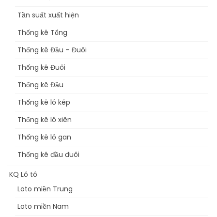
Tần suất xuất hiện
Thống kê Tổng
Thống kê Đầu – Đuôi
Thống kê Đuôi
Thống kê Đầu
Thống kê lô kép
Thống kê lô xiên
Thống kê lô gan
Thống kê đầu đuôi
KQ Lô tô
Loto miền Trung
Loto miền Nam