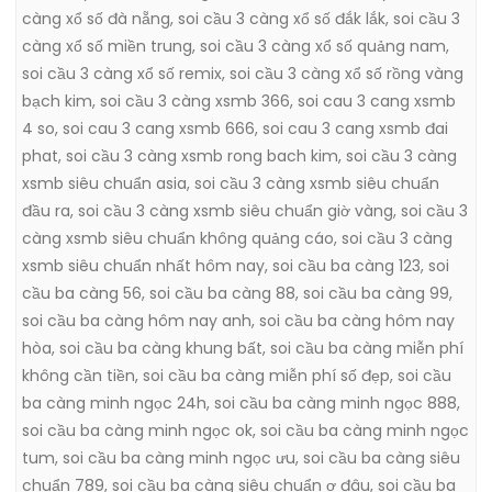
càng xổ số đà nẵng
,
soi cầu 3 càng xổ số đắk lắk
,
soi cầu 3
càng xổ số miền trung
,
soi cầu 3 càng xổ số quảng nam
,
soi cầu 3 càng xổ số remix
,
soi cầu 3 càng xổ số rồng vàng
bạch kim
,
soi cầu 3 càng xsmb 366
,
soi cau 3 cang xsmb
4 so
,
soi cau 3 cang xsmb 666
,
soi cau 3 cang xsmb đai
phat
,
soi cầu 3 càng xsmb rong bach kim
,
soi cầu 3 càng
xsmb siêu chuẩn asia
,
soi cầu 3 càng xsmb siêu chuẩn
đầu ra
,
soi cầu 3 càng xsmb siêu chuẩn giờ vàng
,
soi cầu 3
càng xsmb siêu chuẩn không quảng cáo
,
soi cầu 3 càng
xsmb siêu chuẩn nhất hôm nay
,
soi cầu ba càng 123
,
soi
cầu ba càng 56
,
soi cầu ba càng 88
,
soi cầu ba càng 99
,
soi cầu ba càng hôm nay anh
,
soi cầu ba càng hôm nay
hòa
,
soi cầu ba càng khung bất
,
soi cầu ba càng miễn phí
không cần tiền
,
soi cầu ba càng miễn phí số đẹp
,
soi cầu
ba càng minh ngọc 24h
,
soi cầu ba càng minh ngọc 888
,
soi cầu ba càng minh ngọc ok
,
soi cầu ba càng minh ngọc
tum
,
soi cầu ba càng minh ngọc ưu
,
soi cầu ba càng siêu
chuẩn 789
,
soi cầu ba càng siêu chuẩn ơ đâu
,
soi cầu ba