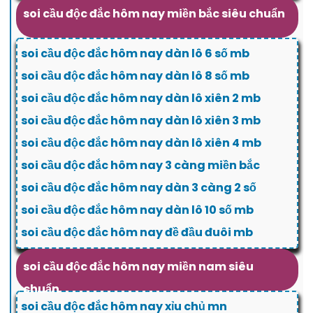
soi cầu độc đắc hôm nay miền bắc siêu chuẩn
soi cầu độc đắc hôm nay dàn lô 6 số mb
soi cầu độc đắc hôm nay dàn lô 8 số mb
soi cầu độc đắc hôm nay dàn lô xiên 2 mb
soi cầu độc đắc hôm nay dàn lô xiên 3 mb
soi cầu độc đắc hôm nay dàn lô xiên 4 mb
soi cầu độc đắc hôm nay 3 càng miền bắc
soi cầu độc đắc hôm nay dàn 3 càng 2 số
soi cầu độc đắc hôm nay dàn lô 10 số mb
soi cầu độc đắc hôm nay đề đầu đuôi mb
soi cầu độc đắc hôm nay miền nam siêu
chuẩn
soi cầu độc đắc hôm nay xỉu chủ mn