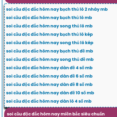
DỊCH VỤ SOI CẦU ĐỀ 4 CON VÍP
DỊCH VỤ SOI CẦU XIÊN 
/55
CẦU BẠCH THỦ (MB)
THỐNG KÊ ĐẦU – ĐUÔI
soi cầu độc đắc hôm nay bạch thủ lô 2 nháy mb
MIỀN BẮC
MIỀN BẮC
soi cầu độc đắc hôm nay bạch thủ lô mb
45
THỐNG KÊ ĐUÔI
DỊCH VỤ SOI CẦU ĐỀ 6 CON VÍP
DỊCH VỤ SOI CẦU XIÊN 
soi cầu độc đắc hôm nay song thủ lô mb
MIỀN BẮC
MIỀN BẮC
THỐNG KÊ ĐẦU
soi cầu độc đắc hôm nay bạch thủ lô kép
DỊCH VỤ SOI CẦU ĐỀ 8 CON VÍP
DỊCH VỤ SOI CẦU XIÊN 
THỐNG KÊ LÔ KÉP
soi cầu độc đắc hôm nay song thủ lô kép
MIỀN BẮC
MIỀN BẮC
THỐNG KÊ LÔ XIÊN
soi cầu độc đắc hôm nay bạch thủ đề mb
DỊCH VỤ SOI CẦU ĐỀ 10 CON VÍP
DỊCH VỤ SOI CẦU LÔ 
soi cầu độc đắc hôm nay song thủ đề mb
MIỀN BẮC
THỐNG KÊ LÔ GAN
VÍP MIỀN BẮC
soi cầu độc đắc hôm nay dàn đề 4 số mb
DỊCH VỤ SOI CẦU ĐỀ BẠCH THỦ
THỐNG KÊ ĐẦU ĐUÔI
DỊCH VỤ SOI CẦU LÔ 
soi cầu độc đắc hôm nay dàn đề 6 số mb
VÍP MIỀN BẮC
KÉP VÍP MIỀN BẮC
soi cầu độc đắc hôm nay dàn đề 8 số mb
DỊCH VỤ SOI CẦU ĐỀ ĐẦU ĐUÔI
soi cầu độc đắc hôm nay dàn đề 10 số mb
VÍP MIỀN BẮC
soi cầu độc đắc hôm nay dàn lô 4 số mb
DỊCH VỤ SOI CẦU ĐỀ SONG THỦ
VÍP MIỀN BẮC
soi cầu độc đắc hôm nay miền bắc siêu chuẩn