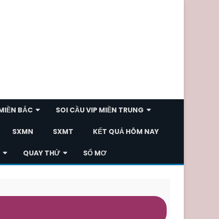
 MIỀN BẮC
SOI CẦU VIP MIỀN TRUNG
 CON VÍP
SXMN
SXMT
DỊCH VỤ SOI CẦU BAO LÔ VÍP
KẾT QUẢ HÔM NAY
MIỀN TRUNG
QUAY THỬ
SỔ MƠ
BẠCH THỦ
DỊCH VỤ SOI CẦU CẶP XÍU CHỦ
 TRUNG
QUAY THỬ VIETLOTT
VÍP MIỀN TRUNG
BẠCH THỦ
 NAM
QUAY THỬ XSMT
DỊCH VỤ SOI CẦU ĐẶC BIỆT VÍP
MIỀN TRUNG
 BẮC
QUAY THỬ XSMN