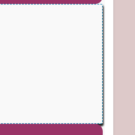
2 LÔ VÍP
DỊCH VỤ SOI CẦU GIẢI TÁM VÍP
QUAY THỬ XSMB
MIỀN TRUNG
3 LÔ VÍP
DỊCH VỤ SOI CẦU LÔ 3 SỐ VÍP
MIỀN TRUNG
4 LÔ VÍP
DỊCH VỤ SOI CẦU SỚ ĐẦU ĐUÔI
GIẢI 8 VÍP MIỀN TRUNG
SONG THỦ
DỊCH VỤ SOI CẦU SỚ ĐẦU ĐUÔI
GIẢI ĐẶC BIỆT VÍP MIỀN
TRUNG
SONG THỦ
DỊCH VỤ SOI CẦU SONG THỦ LÔ
VÍP MIỀN TRUNG
DỊCH VỤ SOI CẦU XÍU CHỦ VÍP
MIỀN TRUNG