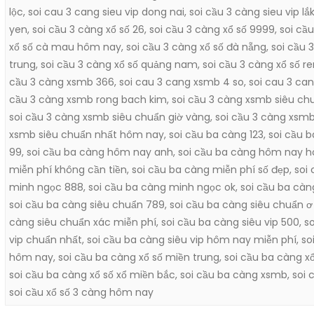
lộc
,
soi cau 3 cang sieu vip dong nai
,
soi cầu 3 càng sieu vip lắ
yen
,
soi cầu 3 càng xổ số 26
,
soi cầu 3 càng xổ số 9999
,
soi cầ
xổ số cà mau hôm nay
,
soi cầu 3 càng xổ số đà nẵng
,
soi cầu 3
trung
,
soi cầu 3 càng xổ số quảng nam
,
soi cầu 3 càng xổ số r
cầu 3 càng xsmb 366
,
soi cau 3 cang xsmb 4 so
,
soi cau 3 ca
cầu 3 càng xsmb rong bach kim
,
soi cầu 3 càng xsmb siêu ch
soi cầu 3 càng xsmb siêu chuẩn giờ vàng
,
soi cầu 3 càng xsm
xsmb siêu chuẩn nhất hôm nay
,
soi cầu ba càng 123
,
soi cầu 
99
,
soi cầu ba càng hôm nay anh
,
soi cầu ba càng hôm nay h
miễn phí không cần tiền
,
soi cầu ba càng miễn phí số đẹp
,
soi
minh ngọc 888
,
soi cầu ba càng minh ngọc ok
,
soi cầu ba cà
soi cầu ba càng siêu chuẩn 789
,
soi cầu ba càng siêu chuẩn ơ
càng siêu chuẩn xác miễn phí
,
soi cầu ba càng siêu vip 500
,
so
vip chuẩn nhất
,
soi cầu ba càng siêu vip hôm nay miễn phí
,
so
hôm nay
,
soi cầu ba càng xổ số miền trung
,
soi cầu ba càng xổ
soi cầu ba càng xổ số xổ miền bắc
,
soi cầu ba càng xsmb
,
soi
soi cầu xổ số 3 càng hôm nay