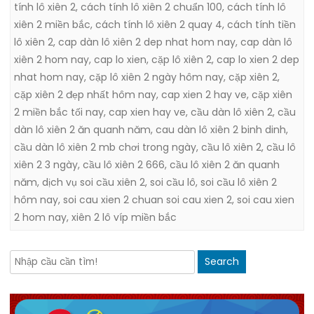
tính lô xiên 2
,
cách tính lô xiên 2 chuẩn 100
,
cách tính lô
xiên 2 miền bắc
,
cách tính lô xiên 2 quay 4
,
cách tính tiền
lô xiên 2
,
cap dàn lô xiên 2 dep nhat hom nay
,
cap dàn lô
xiên 2 hom nay
,
cap lo xien
,
cặp lô xiên 2
,
cap lo xien 2 dep
nhat hom nay
,
cặp lô xiên 2 ngày hôm nay
,
cặp xiên 2
,
cặp xiên 2 đẹp nhất hôm nay
,
cap xien 2 hay ve
,
cặp xiên
2 miền bắc tối nay
,
cap xien hay ve
,
cầu dàn lô xiên 2
,
cầu
dàn lô xiên 2 ăn quanh năm
,
cau dàn lô xiên 2 binh dinh
,
cầu dàn lô xiên 2 mb chơi trong ngày
,
cầu lô xiên 2
,
cầu lô
xiên 2 3 ngày
,
cầu lô xiên 2 666
,
cầu lô xiên 2 ăn quanh
năm
,
dịch vụ soi cầu xiên 2
,
soi cầu lô
,
soi cầu lô xiên 2
hôm nay
,
soi cau xien 2 chuan soi cau xien 2
,
soi cau xien
2 hom nay
,
xiên 2 lô víp miền bắc
Search