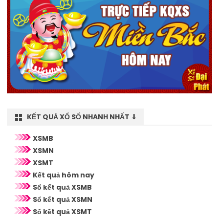
KẾT QUẢ XỔ SỐ NHANH NHẤT ⇓
XSMB
XSMN
XSMT
Kết quả hôm nay
Sổ kết quả XSMB
Sổ kết quả XSMN
Sổ kết quả XSMT