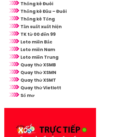
Thống kê Đuôi
Thống kê Đầu – Đuôi
Thống kê Tổng
Tần suất xuất hiện
TK từ 00 đến 99
Loto miền Bắc
Loto miền Nam
Loto miền Trung
Quay thử XSMB
Quay thử XSMN
Quay thử XSMT
Quay thử Vietlott
Sổ mơ