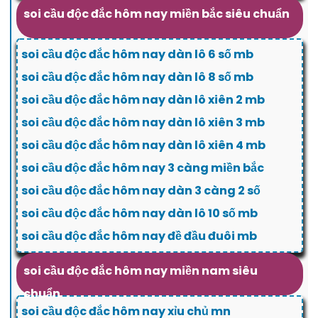
soi cầu độc đắc hôm nay miền bắc siêu chuẩn
soi cầu độc đắc hôm nay dàn lô 6 số mb
soi cầu độc đắc hôm nay dàn lô 8 số mb
soi cầu độc đắc hôm nay dàn lô xiên 2 mb
soi cầu độc đắc hôm nay dàn lô xiên 3 mb
soi cầu độc đắc hôm nay dàn lô xiên 4 mb
soi cầu độc đắc hôm nay 3 càng miền bắc
soi cầu độc đắc hôm nay dàn 3 càng 2 số
soi cầu độc đắc hôm nay dàn lô 10 số mb
soi cầu độc đắc hôm nay đề đầu đuôi mb
soi cầu độc đắc hôm nay miền nam siêu
chuẩn
soi cầu độc đắc hôm nay xỉu chủ mn