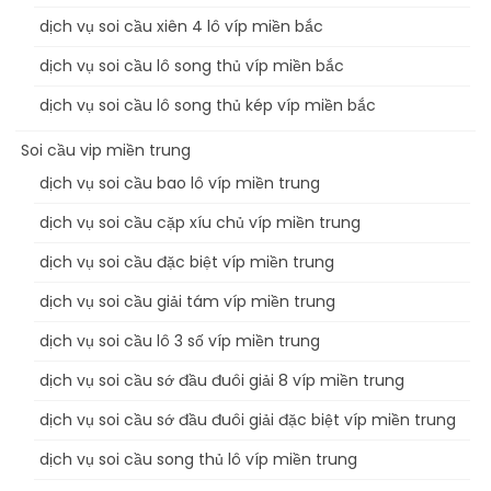
dịch vụ soi cầu xiên 4 lô víp miền bắc
dịch vụ soi cầu lô song thủ víp miền bắc
dịch vụ soi cầu lô song thủ kép víp miền bắc
Soi cầu vip miền trung
dịch vụ soi cầu bao lô víp miền trung
dịch vụ soi cầu cặp xíu chủ víp miền trung
dịch vụ soi cầu đặc biệt víp miền trung
dịch vụ soi cầu giải tám víp miền trung
dịch vụ soi cầu lô 3 số víp miền trung
dịch vụ soi cầu sớ đầu đuôi giải 8 víp miền trung
dịch vụ soi cầu sớ đầu đuôi giải đặc biệt víp miền trung
dịch vụ soi cầu song thủ lô víp miền trung