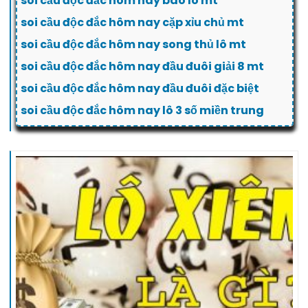
soi cầu độc đắc hôm nay bao lô mt
soi cầu độc đắc hôm nay cặp xỉu chủ mt
soi cầu độc đắc hôm nay song thủ lô mt
soi cầu độc đắc hôm nay đầu đuôi giải 8 mt
soi cầu độc đắc hôm nay đầu đuôi đặc biệt
soi cầu độc đắc hôm nay lô 3 số miền trung