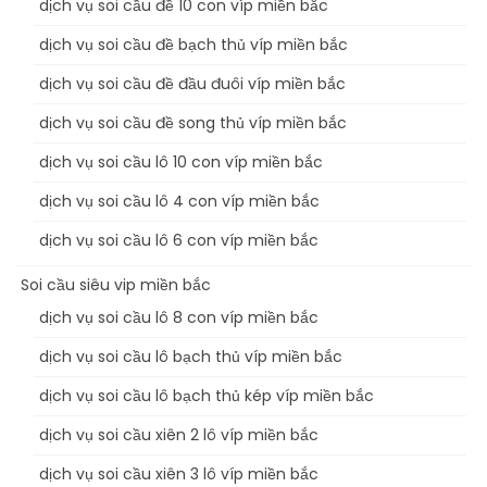
dịch vụ soi cầu đề 10 con víp miền bắc
dịch vụ soi cầu đề bạch thủ víp miền bắc
dịch vụ soi cầu đề đầu đuôi víp miền bắc
dịch vụ soi cầu đề song thủ víp miền bắc
dịch vụ soi cầu lô 10 con víp miền bắc
dịch vụ soi cầu lô 4 con víp miền bắc
dịch vụ soi cầu lô 6 con víp miền bắc
Soi cầu siêu vip miền bắc
dịch vụ soi cầu lô 8 con víp miền bắc
dịch vụ soi cầu lô bạch thủ víp miền bắc
dịch vụ soi cầu lô bạch thủ kép víp miền bắc
dịch vụ soi cầu xiên 2 lô víp miền bắc
dịch vụ soi cầu xiên 3 lô víp miền bắc