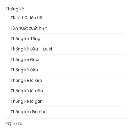
Thống kê
TK từ 00 đến 99
Tần suất xuất hiện
Thống kê Tổng
Thống kê Đầu – Đuôi
Thống kê Đuôi
Thống kê Đầu
Thống kê lô kép
Thống kê lô xiên
Thống kê lô gan
Thống kê đầu đuôi
KQ Lô tô