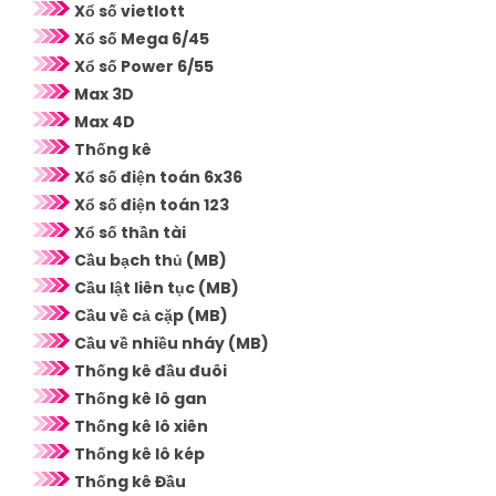
Xổ số vietlott
Xổ số Mega 6/45
Xổ số Power 6/55
Max 3D
Max 4D
Thống kê
Xổ số điện toán 6x36
Xổ số điện toán 123
Xổ số thần tài
Cầu bạch thủ (MB)
Cầu lật liên tục (MB)
Cầu về cả cặp (MB)
Cầu về nhiều nháy (MB)
Thống kê đầu đuôi
Thống kê lô gan
Thống kê lô xiên
Thống kê lô kép
Thống kê Đầu