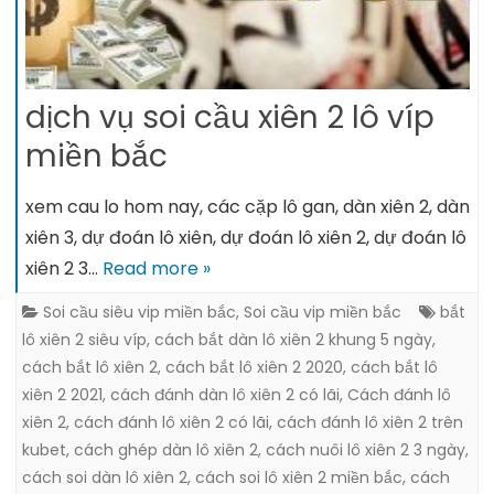
dịch vụ soi cầu xiên 2 lô víp
miền bắc
xem cau lo hom nay, các cặp lô gan, dàn xiên 2, dàn
xiên 3, dự đoán lô xiên, dự đoán lô xiên 2, dự đoán lô
xiên 2 3…
Read more »
Soi cầu siêu vip miền bắc
,
Soi cầu vip miền bắc
bắt
lô xiên 2 siêu víp
,
cách bắt dàn lô xiên 2 khung 5 ngày
,
cách bắt lô xiên 2
,
cách bắt lô xiên 2 2020
,
cách bắt lô
xiên 2 2021
,
cách đánh dàn lô xiên 2 có lãi
,
Cách đánh lô
xiên 2
,
cách đánh lô xiên 2 có lãi
,
cách đánh lô xiên 2 trên
kubet
,
cách ghép dàn lô xiên 2
,
cách nuôi lô xiên 2 3 ngày
,
cách soi dàn lô xiên 2
,
cách soi lô xiên 2 miền bắc
,
cách