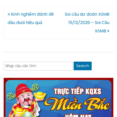
Điều
Kinh nghiệm đánh đề
Soi cầu dự đoán XSMB
hướng
đầu đuôi hiệu quả
15/12/2026 – Soi Cầu
bài
XSMB
viết
Search