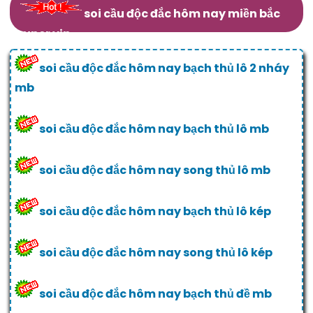
soi cầu độc đắc hôm nay miền bắc
super vip
soi cầu độc đắc hôm nay bạch thủ lô 2 nháy
mb
soi cầu độc đắc hôm nay bạch thủ lô mb
soi cầu độc đắc hôm nay song thủ lô mb
soi cầu độc đắc hôm nay bạch thủ lô kép
soi cầu độc đắc hôm nay song thủ lô kép
soi cầu độc đắc hôm nay bạch thủ đề mb