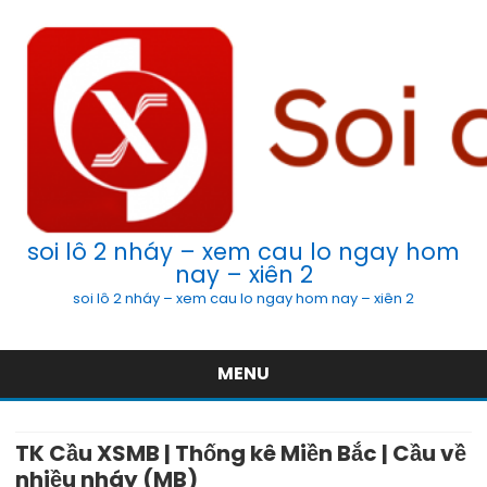
soi lô 2 nháy – xem cau lo ngay hom
nay – xiên 2
soi lô 2 nháy – xem cau lo ngay hom nay – xiên 2
MENU
Skip
to
content
TK Cầu XSMB | Thống kê Miền Bắc | Cầu về
nhiều nháy (MB)