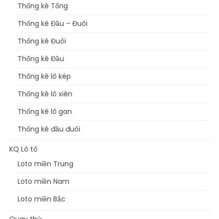
Thống kê Tổng
Thống kê Đầu – Đuôi
Thống kê Đuôi
Thống kê Đầu
Thống kê lô kép
Thống kê lô xiên
Thống kê lô gan
Thống kê đầu đuôi
KQ Lô tô
Loto miền Trung
Loto miền Nam
Loto miền Bắc