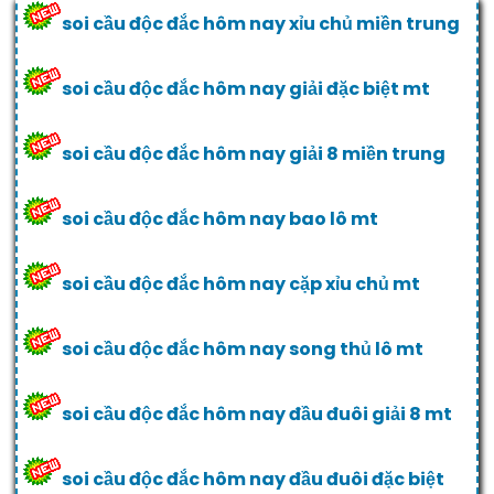
soi cầu độc đắc hôm nay xỉu chủ miền trung
soi cầu độc đắc hôm nay giải đặc biệt mt
soi cầu độc đắc hôm nay giải 8 miền trung
soi cầu độc đắc hôm nay bao lô mt
soi cầu độc đắc hôm nay cặp xỉu chủ mt
soi cầu độc đắc hôm nay song thủ lô mt
soi cầu độc đắc hôm nay đầu đuôi giải 8 mt
soi cầu độc đắc hôm nay đầu đuôi đặc biệt