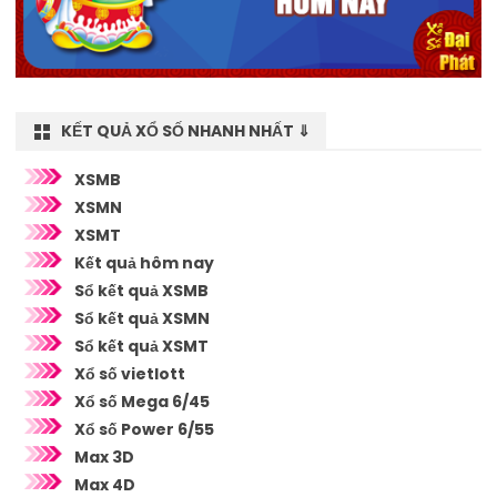
KẾT QUẢ XỔ SỐ NHANH NHẤT ⇓
XSMB
XSMN
XSMT
Kết quả hôm nay
Sổ kết quả XSMB
Sổ kết quả XSMN
Sổ kết quả XSMT
Xổ số vietlott
Xổ số Mega 6/45
Xổ số Power 6/55
Max 3D
Max 4D