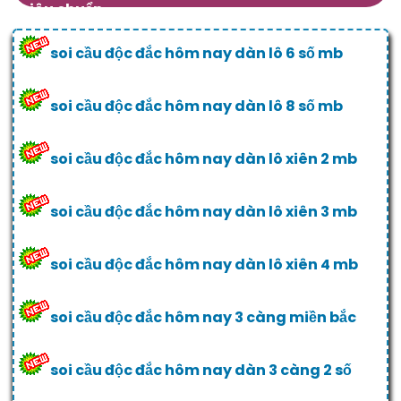
siêu chuẩn
soi cầu độc đắc hôm nay dàn lô 6 số mb
soi cầu độc đắc hôm nay dàn lô 8 số mb
soi cầu độc đắc hôm nay dàn lô xiên 2 mb
soi cầu độc đắc hôm nay dàn lô xiên 3 mb
soi cầu độc đắc hôm nay dàn lô xiên 4 mb
soi cầu độc đắc hôm nay 3 càng miền bắc
soi cầu độc đắc hôm nay dàn 3 càng 2 số