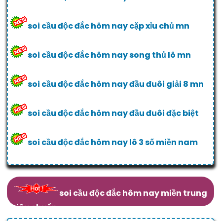
soi cầu độc đắc hôm nay cặp xỉu chủ mn
soi cầu độc đắc hôm nay song thủ lô mn
soi cầu độc đắc hôm nay đầu đuôi giải 8 mn
soi cầu độc đắc hôm nay đầu đuôi đặc biệt
soi cầu độc đắc hôm nay lô 3 số miền nam
soi cầu độc đắc hôm nay miền trung
siêu chuẩn