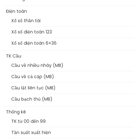
Điện toán
Xổ số thần tài
Xổ số điện toán 123
Xổ số điện toán 6×36
TK Cầu
Cầu về nhiều nháy (MB)
Cầu về cả cặp (MB)
Cầu lật liên tục (MB)
Cầu bạch thủ (MB)
Thống kê
TK từ 00 đến 99
Tần suất xuất hiện