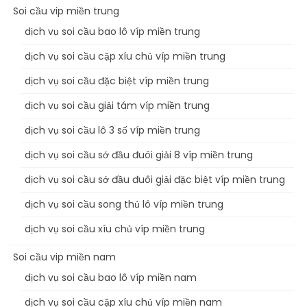
Soi cầu vip miền trung
dịch vụ soi cầu bao lô víp miền trung
dịch vụ soi cầu cặp xíu chủ víp miền trung
dịch vụ soi cầu đặc biệt víp miền trung
dịch vụ soi cầu giải tám víp miền trung
dịch vụ soi cầu lô 3 số víp miền trung
dịch vụ soi cầu sớ đầu đuôi giải 8 víp miền trung
dịch vụ soi cầu sớ đầu đuôi giải đặc biệt víp miền trung
dịch vụ soi cầu song thủ lô víp miền trung
dịch vụ soi cầu xíu chủ víp miền trung
Soi cầu vip miền nam
dịch vụ soi cầu bao lô víp miền nam
dịch vụ soi cầu cặp xíu chủ víp miền nam