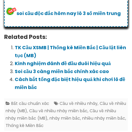
soi cầu độc đắc hôm nay lô 3 số miền trung
Related Posts:
TK Cầu XSMB | Thống kê Miền Bắc | Cầu lật liên
tục (MB)
Kinh nghiệm đánh đề đầu đuôi hiệu quả
Soi cầu 3 càng miền bắc chính xác cao
Cách bắt tổng đặc biệt hiệu quả khi chơi lô đề
miền bắc
Bắt cầu chuẩn xác
Cầu về nhiều nháy
,
Cầu về nhiều
nháy (MB)
,
Cầu về nhiều nháy miền bắc
,
Cầu về nhiều
nháy miền bắc (MB)
,
nháy miền bắc
,
nhiều nháy miền bắc
,
Thống kê Miền Bắc