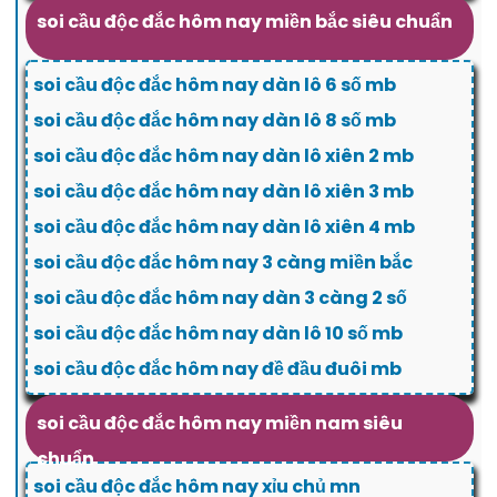
soi cầu độc đắc hôm nay miền bắc siêu chuẩn
soi cầu độc đắc hôm nay dàn lô 6 số mb
soi cầu độc đắc hôm nay dàn lô 8 số mb
soi cầu độc đắc hôm nay dàn lô xiên 2 mb
soi cầu độc đắc hôm nay dàn lô xiên 3 mb
soi cầu độc đắc hôm nay dàn lô xiên 4 mb
soi cầu độc đắc hôm nay 3 càng miền bắc
soi cầu độc đắc hôm nay dàn 3 càng 2 số
soi cầu độc đắc hôm nay dàn lô 10 số mb
soi cầu độc đắc hôm nay đề đầu đuôi mb
soi cầu độc đắc hôm nay miền nam siêu
chuẩn
soi cầu độc đắc hôm nay xỉu chủ mn