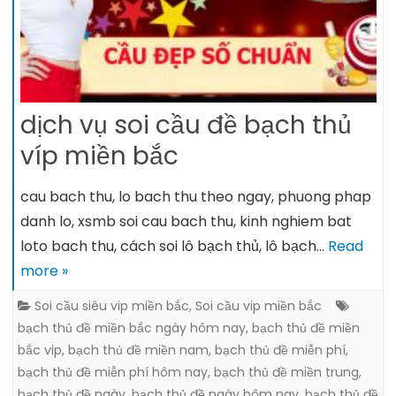
dịch vụ soi cầu đề bạch thủ
víp miền bắc
cau bach thu, lo bach thu theo ngay, phuong phap
danh lo, xsmb soi cau bach thu, kinh nghiem bat
loto bach thu, cách soi lô bạch thủ, lô bạch…
Read
more »
Soi cầu siêu vip miền bắc
,
Soi cầu vip miền bắc
bạch thủ đề miền bắc ngày hôm nay
,
bạch thủ đề miền
bắc vip
,
bạch thủ đề miền nam
,
bạch thủ đề miễn phí
,
bạch thủ đề miễn phí hôm nay
,
bạch thủ đề miền trung
,
bạch thủ đề ngày
,
bạch thủ đề ngày hôm nay
,
bạch thủ đề