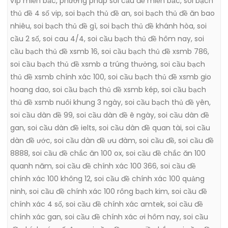
víp miền bắc
,
phương pháp soi cầu đề miền bắc
,
soi bạch
thủ đề 4 số vip
,
soi bạch thủ đề an
,
soi bạch thủ đề ăn bao
nhiêu
,
soi bạch thủ đề gì
,
soi bạch thủ đề khánh hòa
,
soi
cầu 2 số
,
soi cau 4/4
,
soi cầu bạch thủ đề hôm nay
,
soi
cầu bạch thủ đề xsmb 16
,
soi cầu bạch thủ đề xsmb 786
,
soi cầu bạch thủ đề xsmb a trúng thưởng
,
soi cầu bạch
thủ đề xsmb chính xác 100
,
soi cầu bạch thủ đề xsmb gio
hoang dao
,
soi cầu bạch thủ đề xsmb kép
,
soi cầu bạch
thủ đề xsmb nuôi khung 3 ngày
,
soi cầu bạch thủ đề yên
,
soi cầu dàn đề 99
,
soi cầu dàn đề ê ngày
,
soi cầu dàn đề
gan
,
soi cầu dàn đề ielts
,
soi cầu dàn đề quan tài
,
soi cầu
dàn đề ước
,
soi cầu dàn đề ưu đàm
,
soi cầu đề
,
soi cầu đề
8888
,
soi cầu đề chắc ăn 100 ox
,
soi cầu đề chắc ăn 100
quanh năm
,
soi cầu đề chính xác 100 366
,
soi cầu đề
chính xác 100 không 12
,
soi cầu đề chính xác 100 quảng
ninh
,
soi cầu đề chính xác 100 rông bạch kim
,
soi cầu đề
chính xác 4 số
,
soi cầu đề chính xác amtek
,
soi cầu đề
chính xác gan
,
soi cầu đề chính xác ơi hôm nay
,
soi cầu