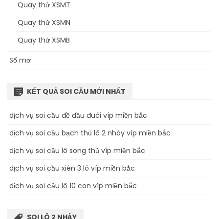
Quay thử XSMT
Quay thử XSMN
Quay thử XSMB
Sổ mơ
KẾT QUẢ SOI CẦU MỚI NHẤT
dịch vụ soi cầu đề đầu đuôi víp miền bắc
dịch vụ soi cầu bạch thủ lô 2 nháy víp miền bắc
dịch vụ soi cầu lô song thủ víp miền bắc
dịch vụ soi cầu xiên 3 lô víp miền bắc
dịch vụ soi cầu lô 10 con víp miền bắc
SOI LÔ 2 NHÁY