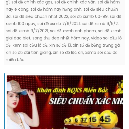
gì
,
soi đề chính xác gps
,
soi đề chính xác văn
,
soi đề hôm
nay e càng
,
soi đề hôm nay hạng anh
,
soi đề siêu chuẩn
3d
,
soi đề siêu chuẩn nhất 2022
,
soi đề xsmb 00-99
,
soi đề
xsmb 100 ngay
,
soi đề xsmb 7/6/2021
,
soi đề xsmb 9/5/2
,
soi đề xsmb 9/7/2021
,
soi đề xsmb anh pham
,
soi đề xsmb
giai dac biet
,
song thu dep nhất hôm nay
,
video soi cầu lô
đề
,
xem soi cầu lô đề
,
xin số đề 13
,
xin số đề bằng trứng gà
,
xin số đề đài tiền giang
,
xin số đề lộc an
,
xsmb soi cầu đề
miền bắc