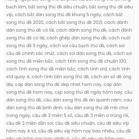
bạch kim
,
bắt song thủ đề siêu chuẩn
,
bắt song thủ đề siêu
víp
,
cách bắt dàn song thủ đề khung 5 ngày
,
cách bắt
song thủ đề 2020
,
cách bắt song thủ đề 2021
,
cách đánh
dàn song thủ đề có lãi
,
cách đánh song thủ đề
,
cách đánh
song thủ đề có lãi
,
cách ghép dàn song thủ đề
,
cách nuôi
song thủ đề 3 ngày
,
cách soi cầu bạch thủ đề
,
cách soi
cầu đề chính xác nhất
,
cách soi dàn song thủ đề
,
cách soi
song thủ đề miền bắc
,
cách tính song thủ đề chuẩn 100
,
cách tính song thủ đề miền bắc
,
cách tính stđ
,
cách tính
stđ quay 4
,
cách tính tiền song thủ đề
,
cách xin số đề ông
địa
,
cap dàn song thủ đề dep nhat hom nay
,
cap dàn
song thủ đề hom nay
,
cặp song thủ đề ngày hôm nay
,
cầu
dàn song thủ đề
,
cầu dàn song thủ đề ăn quanh năm
,
cau
dàn song thủ đề binh dinh
,
cầu dàn song thủ đề mb chơi
trong ngày
,
cầu đề 3 miền 5 số
,
cầu đề 3 miền a trúng rồi
,
cầu đề 3 miền dẫn soi
,
cầu đề siêu chuẩn
,
cầu đề siêu víp
hôm nay 4 số
,
cầu đề siêu víp hôm nay bao nhiêu
,
cầu đề
siêu vip hôm nay bao nhiêu k
,
cầu đề siêu vip hôm nay