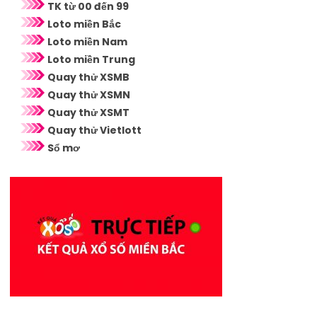
TK từ 00 đến 99
Loto miền Bắc
Loto miền Nam
Loto miền Trung
Quay thử XSMB
Quay thử XSMN
Quay thử XSMT
Quay thử Vietlott
Sổ mơ