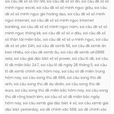
soi cầu đề xổ số 00-99
,
soi cầu đề xổ số ăn
,
soi cầu đề xổ số
minh ngọc excel
,
soi cầu đề xổ số minh ngọc giàu
,
soi cầu
đề xổ số minh ngọc giờ hoàng đạo
,
soi cầu đề xổ số minh
ngọc internet
,
soi cầu đề xổ số minh ngọc internet
banking
,
soi cầu đề xổ số minh ngọc nam
,
soi cầu đề xổ số
minh ngọc thống kê
,
soi cầu đề xổ số ơ đâu
,
soi cầu đề xổ
số thần tài miền bắc
,
soi cầu đề xổ số ư minh ngọc
,
soi cầu
đề xổ số yên 24h
,
soi cầu đề xsmb 56
,
soi cầu đề xsmb ăn
bao nhiêu
,
soi cầu đề xsmb âu
,
soi cầu đề xsmb ưin2888
asia
,
soi cầu giải đặc biệt xổ số power
,
soi cầu lô đề
,
soi cầu
lô đề miền bắc 247
,
soi cầu lô đề ngày 28 tháng 5
,
soi cầu
lô đề xsmb chính xác hôm nay
,
soi cầu số đề miền trung
hôm nay
,
soi cầu song thủ đề 666
,
soi cầu song thủ đề
anh
,
soi cầu song thủ đề dự đoán
,
soi cầu song thủ đề
euro
,
soi cầu song thủ đề miền bắc hôm nay
,
soi cầu song
thủ đề rông bach kim
,
soi cầu xổ số đề miền bắc ngày
hôm nay
,
soi cầu xsmb giải đặc biệt 4 số
,
soi cầu xsmb giải
đặc biệt yesterday
,
soi đề chính xác 568
,
soi đề chính xác