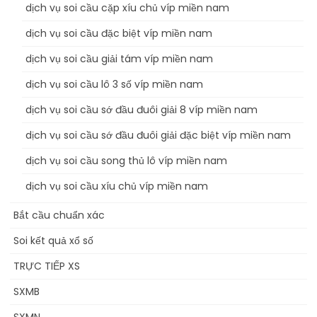
dịch vụ soi cầu cặp xíu chủ víp miền nam
dịch vụ soi cầu đặc biệt víp miền nam
dịch vụ soi cầu giải tám víp miền nam
dịch vụ soi cầu lô 3 số víp miền nam
dịch vụ soi cầu sớ đầu đuôi giải 8 víp miền nam
dịch vụ soi cầu sớ đầu đuôi giải đặc biệt víp miền nam
dịch vụ soi cầu song thủ lô víp miền nam
dịch vụ soi cầu xíu chủ víp miền nam
Bắt cầu chuẩn xác
Soi kết quả xổ số
TRỰC TIẾP XS
SXMB
SXMN