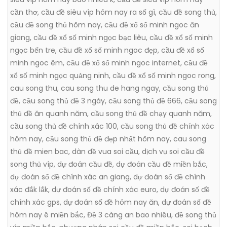
cần thơ
,
cầu đề siêu víp hôm nay ra số gì
,
cầu đề song thủ
,
cầu đề song thủ hôm nay
,
cầu đề xổ số minh ngoc ăn
giang
,
cầu đề xổ số minh ngọc bạc liêu
,
cầu đề xổ số minh
ngọc bến tre
,
cầu đề xổ số minh ngoc đẹp
,
cầu đề xổ số
minh ngoc êm
,
cầu đề xổ số minh ngoc internet
,
cầu đề
xổ số minh ngọc quảng ninh
,
cầu đề xổ số minh ngoc rong
,
cau song thu
,
cau song thu de hang ngay
,
cầu song thủ
đề
,
cầu song thủ đề 3 ngày
,
cầu song thủ đề 666
,
cầu song
thủ đề ăn quanh năm
,
cầu song thủ đề chạy quanh năm
,
cầu song thủ đề chính xác 100
,
cầu song thủ đề chính xác
hôm nay
,
cầu song thủ đề đẹp nhất hôm nay
,
cau song
thủ đề mien bac
,
dàn đề vua soi cầu
,
dịch vụ soi cầu đề
song thủ víp
,
dự đoán cầu đề
,
dự đoán cầu đề miền bắc
,
dự đoán số đề chính xác an giang
,
dự đoán số đề chính
xác đắk lắk
,
dự đoán số đề chính xác euro
,
dự đoán số đề
chính xác gps
,
dự đoán số đề hôm nay ăn
,
dự đoán số đề
hôm nay ê miền bắc
,
Đề 3 càng an bao nhiêu
,
đề song thủ