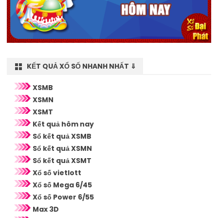
KẾT QUẢ XỔ SỐ NHANH NHẤT ⇓
XSMB
XSMN
XSMT
Kết quả hôm nay
Sổ kết quả XSMB
Sổ kết quả XSMN
Sổ kết quả XSMT
Xổ số vietlott
Xổ số Mega 6/45
Xổ số Power 6/55
Max 3D