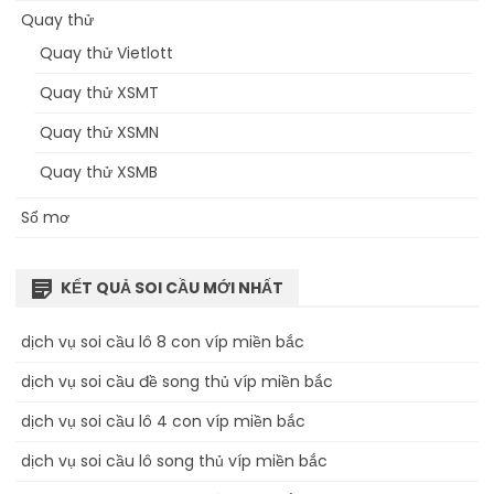
Quay thử
Quay thử Vietlott
Quay thử XSMT
Quay thử XSMN
Quay thử XSMB
Sổ mơ
KẾT QUẢ SOI CẦU MỚI NHẤT
dịch vụ soi cầu lô 8 con víp miền bắc
dịch vụ soi cầu đề song thủ víp miền bắc
dịch vụ soi cầu lô 4 con víp miền bắc
dịch vụ soi cầu lô song thủ víp miền bắc