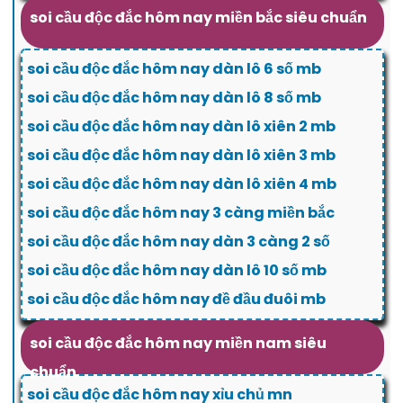
soi cầu độc đắc hôm nay miền bắc siêu chuẩn
soi cầu độc đắc hôm nay dàn lô 6 số mb
soi cầu độc đắc hôm nay dàn lô 8 số mb
soi cầu độc đắc hôm nay dàn lô xiên 2 mb
soi cầu độc đắc hôm nay dàn lô xiên 3 mb
soi cầu độc đắc hôm nay dàn lô xiên 4 mb
soi cầu độc đắc hôm nay 3 càng miền bắc
soi cầu độc đắc hôm nay dàn 3 càng 2 số
soi cầu độc đắc hôm nay dàn lô 10 số mb
soi cầu độc đắc hôm nay đề đầu đuôi mb
soi cầu độc đắc hôm nay miền nam siêu
chuẩn
soi cầu độc đắc hôm nay xỉu chủ mn