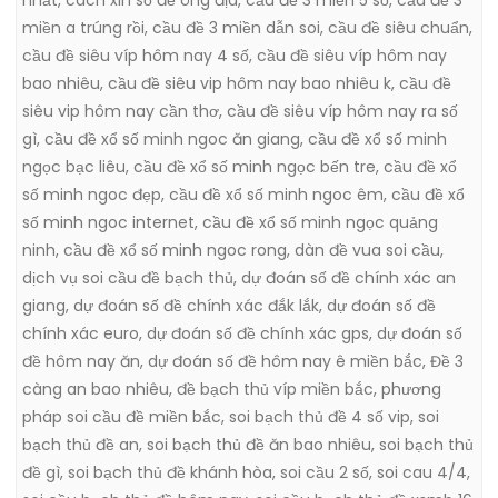
nhất
,
cách xin số đề ông địa
,
cầu đề 3 miền 5 số
,
cầu đề 3
miền a trúng rồi
,
cầu đề 3 miền dẫn soi
,
cầu đề siêu chuẩn
,
cầu đề siêu víp hôm nay 4 số
,
cầu đề siêu víp hôm nay
bao nhiêu
,
cầu đề siêu vip hôm nay bao nhiêu k
,
cầu đề
siêu vip hôm nay cần thơ
,
cầu đề siêu víp hôm nay ra số
gì
,
cầu đề xổ số minh ngoc ăn giang
,
cầu đề xổ số minh
ngọc bạc liêu
,
cầu đề xổ số minh ngọc bến tre
,
cầu đề xổ
số minh ngoc đẹp
,
cầu đề xổ số minh ngoc êm
,
cầu đề xổ
số minh ngoc internet
,
cầu đề xổ số minh ngọc quảng
ninh
,
cầu đề xổ số minh ngoc rong
,
dàn đề vua soi cầu
,
dịch vụ soi cầu đề bạch thủ
,
dự đoán số đề chính xác an
giang
,
dự đoán số đề chính xác đắk lắk
,
dự đoán số đề
chính xác euro
,
dự đoán số đề chính xác gps
,
dự đoán số
đề hôm nay ăn
,
dự đoán số đề hôm nay ê miền bắc
,
Đề 3
càng an bao nhiêu
,
đề bạch thủ víp miền bắc
,
phương
pháp soi cầu đề miền bắc
,
soi bạch thủ đề 4 số vip
,
soi
bạch thủ đề an
,
soi bạch thủ đề ăn bao nhiêu
,
soi bạch thủ
đề gì
,
soi bạch thủ đề khánh hòa
,
soi cầu 2 số
,
soi cau 4/4
,