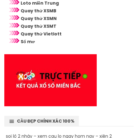
Loto miền Trung
Quay thử XSMB
Quay thử XSMN
Quay thử XSMT
Quay thử Vietlott
Sổ mơ
CẦU ĐẸP CHÍNH XÁC 100%
soi lô 2 nháy – xem cau lo ngay hom nay – xiên 2