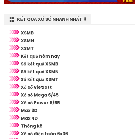
KẾT QUẢ XỔ SỐ NHANH NHẤT ⇓
XSMB
XSMN
XSMT
Kết quả hôm nay
Sổ kết quả XSMB
Sổ kết quả XSMN
Sổ kết quả XSMT
Xổ số vietlott
Xổ số Mega 6/45
Xổ số Power 6/55
Max 3D
Max 4D
Thống kê
Xổ số điện toán 6x36