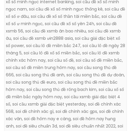
xổ số minh ngọc internet banking
,
soi cầu đề xổ số minh
ngọc nam
,
soi cầu đề xổ số minh ngọc thống kê
,
soi cầu đề
xổ số ơ đâu
,
soi cầu đề xổ số thần tài miền bắc
,
soi cầu đề
xổ số ư minh ngọc
,
soi cầu đề xổ số yên 24h
,
soi cầu đề
xsmb 56
,
soi cầu đề xsmb ăn bao nhiêu
,
soi cầu đề xsmb
âu
,
soi cầu đề xsmb ưin2888 asia
,
soi cầu giải đặc biệt xổ
số power
,
soi cầu lô đề miền bắc 247
,
soi cầu lô đề ngày 28
tháng 5
,
soi cầu lô đề xổ số miền bắc
,
soi cầu lô đề xsmb
chính xác hôm nay
,
soi cầu số đề
,
soi cầu số đề miền bắc
,
soi cầu số đề miền trung hôm nay
,
soi cầu song thủ đề
666
,
soi cầu song thủ đề anh
,
soi cầu song thủ đề dự đoán
,
soi cầu song thủ đề euro
,
soi cầu song thủ đề miền bắc
hôm nay
,
soi cầu song thủ đề rông bach kim
,
soi cầu xổ số
đề miền bắc ngày hôm nay
,
soi cầu xsmb giải đặc biệt 4
số
,
soi cầu xsmb giải đặc biệt yesterday
,
soi đề chính xác
568
,
soi đề chính xác gì
,
soi đề chính xác gps
,
soi đề chính
xác văn
,
soi đề hôm nay e càng
,
soi đề hôm nay hạng
anh
,
soi đề siêu chuẩn 3d
,
soi đề siêu chuẩn nhất 2022
,
soi