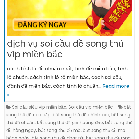
dịch vụ soi cầu đề song thủ
víp miền bắc
cách tính lô đề chuẩn nhất, tính đề miền bắc, tính
lô chuẩn, cách tính lô tô miền bắc, cách soi cầu,
đánh đề miền bắc, cách tính lô chuẩn…
Read more
»
Soi cầu siêu vip miền bắc
,
Soi cầu vip miền bắc
bắt
song thủ đề cao cấp
,
bắt song thủ đề chính xác
,
bắt song
thủ đề chuẩn
,
bắt song thủ đề giờ hoàng đạo
,
bắt song thủ
đề hàng ngày
,
bắt song thủ đề mb
,
bắt song thủ đề mb
hàng ngày
,
bắt song thủ đề phát tài
,
bắt song thủ đề rồng