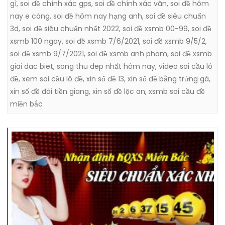
gì
,
soi đề chính xác gps
,
soi đề chính xác văn
,
soi đề hôm
nay e càng
,
soi đề hôm nay hạng anh
,
soi đề siêu chuẩn
3d
,
soi đề siêu chuẩn nhất 2022
,
soi đề xsmb 00-99
,
soi đề
xsmb 100 ngay
,
soi đề xsmb 7/6/2021
,
soi đề xsmb 9/5/2
,
soi đề xsmb 9/7/2021
,
soi đề xsmb anh pham
,
soi đề xsmb
giai dac biet
,
song thu dep nhất hôm nay
,
video soi cầu lô
đề
,
xem soi cầu lô đề
,
xin số đề 13
,
xin số đề bằng trứng gà
,
xin số đề đài tiền giang
,
xin số đề lộc an
,
xsmb soi cầu đề
miền bắc