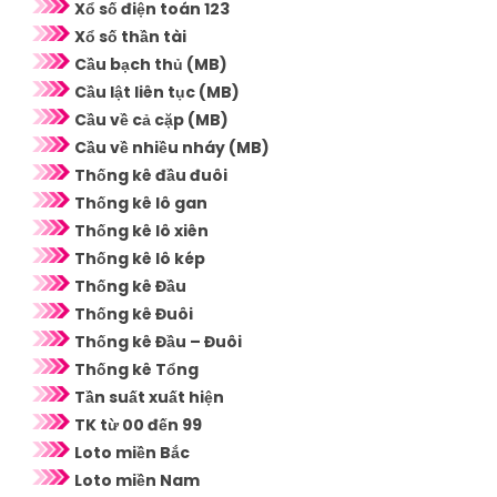
Xổ số điện toán 123
Xổ số thần tài
Cầu bạch thủ (MB)
Cầu lật liên tục (MB)
Cầu về cả cặp (MB)
Cầu về nhiều nháy (MB)
Thống kê đầu đuôi
Thống kê lô gan
Thống kê lô xiên
Thống kê lô kép
Thống kê Đầu
Thống kê Đuôi
Thống kê Đầu – Đuôi
Thống kê Tổng
Tần suất xuất hiện
TK từ 00 đến 99
Loto miền Bắc
Loto miền Nam