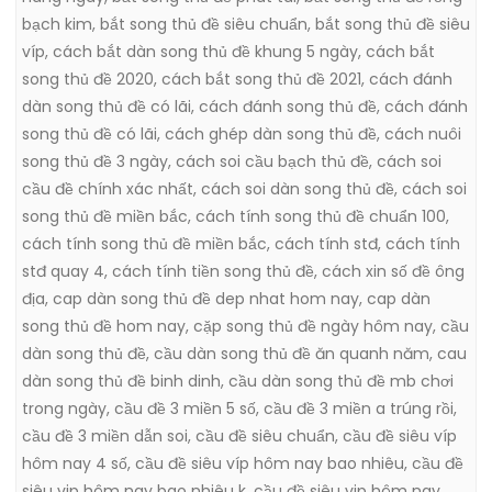
bạch kim
,
bắt song thủ đề siêu chuẩn
,
bắt song thủ đề siêu
víp
,
cách bắt dàn song thủ đề khung 5 ngày
,
cách bắt
song thủ đề 2020
,
cách bắt song thủ đề 2021
,
cách đánh
dàn song thủ đề có lãi
,
cách đánh song thủ đề
,
cách đánh
song thủ đề có lãi
,
cách ghép dàn song thủ đề
,
cách nuôi
song thủ đề 3 ngày
,
cách soi cầu bạch thủ đề
,
cách soi
cầu đề chính xác nhất
,
cách soi dàn song thủ đề
,
cách soi
song thủ đề miền bắc
,
cách tính song thủ đề chuẩn 100
,
cách tính song thủ đề miền bắc
,
cách tính stđ
,
cách tính
stđ quay 4
,
cách tính tiền song thủ đề
,
cách xin số đề ông
địa
,
cap dàn song thủ đề dep nhat hom nay
,
cap dàn
song thủ đề hom nay
,
cặp song thủ đề ngày hôm nay
,
cầu
dàn song thủ đề
,
cầu dàn song thủ đề ăn quanh năm
,
cau
dàn song thủ đề binh dinh
,
cầu dàn song thủ đề mb chơi
trong ngày
,
cầu đề 3 miền 5 số
,
cầu đề 3 miền a trúng rồi
,
cầu đề 3 miền dẫn soi
,
cầu đề siêu chuẩn
,
cầu đề siêu víp
hôm nay 4 số
,
cầu đề siêu víp hôm nay bao nhiêu
,
cầu đề
siêu vip hôm nay bao nhiêu k
,
cầu đề siêu vip hôm nay