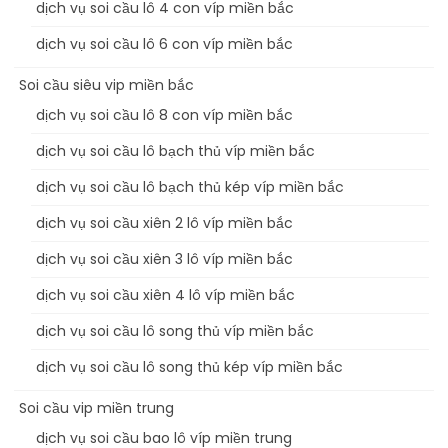
dịch vụ soi cầu lô 4 con víp miền bắc
dịch vụ soi cầu lô 6 con víp miền bắc
Soi cầu siêu vip miền bắc
dịch vụ soi cầu lô 8 con víp miền bắc
dịch vụ soi cầu lô bạch thủ víp miền bắc
dịch vụ soi cầu lô bạch thủ kép víp miền bắc
dịch vụ soi cầu xiên 2 lô víp miền bắc
dịch vụ soi cầu xiên 3 lô víp miền bắc
dịch vụ soi cầu xiên 4 lô víp miền bắc
dịch vụ soi cầu lô song thủ víp miền bắc
dịch vụ soi cầu lô song thủ kép víp miền bắc
Soi cầu vip miền trung
dịch vụ soi cầu bao lô víp miền trung