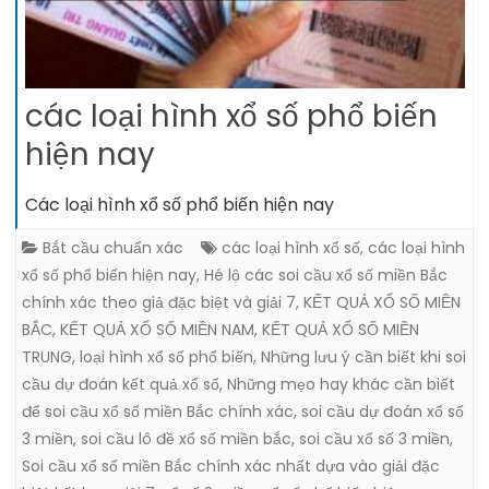
các loại hình xổ số phổ biến
hiện nay
Các loại hình xổ số phổ biến hiện nay
Bắt cầu chuẩn xác
các loại hình xổ số
,
các loại hình
xổ số phổ biến hiện nay
,
Hé lộ các soi cầu xổ số miền Bắc
chính xác theo giả đặc biệt và giải 7
,
KẾT QUẢ XỔ SỐ MIỀN
BẮC
,
KẾT QUẢ XỔ SỐ MIỀN NAM
,
KẾT QUẢ XỔ SỐ MIỀN
TRUNG
,
loại hình xổ số phổ biến
,
Những lưu ý cần biết khi soi
cầu dự đoán kết quả xổ số
,
Những mẹo hay khác cần biết
để soi cầu xổ số miền Bắc chính xác
,
soi cầu dự đoán xổ số
3 miền
,
soi cầu lô đề xổ số miền bắc
,
soi cầu xổ số 3 miền
,
Soi cầu xổ số miền Bắc chính xác nhất dựa vào giải đặc