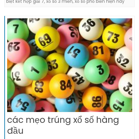
biệt kết hợp giải 7
,
xổ số 3 miền
,
xổ số phổ biến hiện nay
các mẹo trúng xổ số hàng
đầu