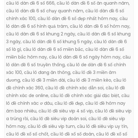
cầu lô dàn đề 6 số 666
,
cầu lô dàn đề 6 số ăn quanh năm
,
cầu lô dàn đề 6 số chạy quanh năm
,
cầu lô dàn đề 6 số
chính xác 100
,
cầu lô dàn đề 6 số đẹp nhất hôm nay
,
cầu
lô dàn đề 6 số hình quả trám
,
cầu lô dàn đề 6 số hôm nay
,
cầu lô dàn đề 6 số khung 2 ngày
,
cầu lô dàn đề 6 số khung
3 ngày
,
cầu lô dàn đề 6 số khung 5 ngày
,
cầu lô dàn đề 6
số là gì
,
cầu lô dàn đề 6 số miền bắc
,
cầu lô dàn đề 6 số
miền bắc hôm nay
,
cầu lô dàn đề 6 số ngày hôm nay
,
cầu
lô dàn đề 6 số truyền thống
,
cầu lô de dàn đề 6 số chính
xác 100
,
cầu lô đang ăn thông
,
cầu lô đề 3 miền âm
dương
,
cầu lô đề 3 miền dài
,
cầu lô đề 3 miền kèo
,
cầu lô
đề chính xác 360
,
cầu lô đề chính xác dẫn soi
,
cầu lô đề
chính xác de online
,
cầu lô đề chính xác giải đặc biệt
,
cầu
lô đề chính xác ơ đâu
,
cầu lô đề đẹp
,
cầu lô đề hôm nay
âm bao nhiêu
,
cầu lô đề siêu vip 4 số vip
,
cầu lô đề siêu vip
a trúng rồi
,
cầu lô đề siêu vip đoán soi
,
cầu lô đề siêu vip
hôm nay
,
cầu lô đề siêu vip tum
,
cầu lô đề siêu vip uy tín
,
cầu lô đề xổ số chốt
,
cầu lô đề xổ số đoán
,
cầu lô đề xổ số