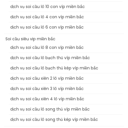
dịch vụ soi cầu lô 10 con víp miền bắc
dịch vụ soi cầu lô 4 con víp miền bắc
dịch vụ soi cầu lô 6 con víp miền bắc
Soi cầu siêu vip miền bắc
dịch vụ soi cầu lô 8 con víp miền bắc
dịch vụ soi cầu lô bạch thủ víp miền bắc
dịch vụ soi cầu lô bạch thủ kép víp miền bắc
dịch vụ soi cầu xiên 2 lô víp miền bắc
dịch vụ soi cầu xiên 3 lô víp miền bắc
dịch vụ soi cầu xiên 4 lô víp miền bắc
dịch vụ soi cầu lô song thủ víp miền bắc
dịch vụ soi cầu lô song thủ kép víp miền bắc