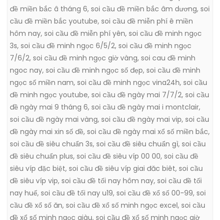
đề miền bắc â tháng 6
,
soi cầu đề miền bắc âm dương
,
soi
cầu đề miền bắc youtube
,
soi cầu đề miễn phí ê miền
hôm nay
,
soi cầu đề miễn phí yên
,
soi cầu đề minh ngọc
3s
,
soi cầu đề minh ngọc 6/5/2
,
soi cầu đề minh ngọc
7/6/2
,
soi cầu đề minh ngọc giờ vàng
,
soi cau đề minh
ngoc nay
,
soi cầu đề minh ngọc số đẹp
,
soi cầu đề minh
ngọc số miền nam
,
soi cầu đề minh ngọc vina24h
,
soi cầu
đề minh ngọc youtube
,
soi cầu đề ngày mai 7/7/2
,
soi cầu
đề ngày mai 9 tháng 6
,
soi cầu đề ngày mai i montclair
,
soi cầu đề ngày mai vàng
,
soi cầu đề ngày mai vip
,
soi cầu
đề ngày mai xin số đề
,
soi cầu đề ngày mai xổ số miền bắc
,
soi cầu đề siêu chuẩn 3s
,
soi cầu đề siêu chuẩn gì
,
soi cầu
đề siêu chuẩn plus
,
soi cầu đề siêu víp 00 00
,
soi cầu đề
siêu víp đặc biệt
,
soi cầu đề siêu víp giai đăc biêt
,
soi cầu
đề siêu víp vip
,
soi cầu đề tối nay hôm nay
,
soi cầu đề tối
nay huế
,
soi cầu đề tối nay u19
,
soi cầu đề xổ số 00-99
,
soi
cầu đề xổ số ăn
,
soi cầu đề xổ số minh ngọc excel
,
soi cầu
đề xổ số minh ngọc giàu
,
soi cầu đề xổ số minh ngọc giờ