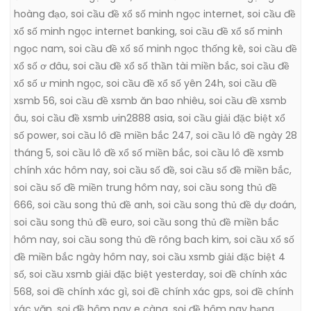
hoàng đạo
,
soi cầu đề xổ số minh ngọc internet
,
soi cầu đề
xổ số minh ngọc internet banking
,
soi cầu đề xổ số minh
ngọc nam
,
soi cầu đề xổ số minh ngọc thống kê
,
soi cầu đề
xổ số ơ đâu
,
soi cầu đề xổ số thần tài miền bắc
,
soi cầu đề
xổ số ư minh ngọc
,
soi cầu đề xổ số yên 24h
,
soi cầu đề
xsmb 56
,
soi cầu đề xsmb ăn bao nhiêu
,
soi cầu đề xsmb
âu
,
soi cầu đề xsmb ưin2888 asia
,
soi cầu giải đặc biệt xổ
số power
,
soi cầu lô đề miền bắc 247
,
soi cầu lô đề ngày 28
tháng 5
,
soi cầu lô đề xổ số miền bắc
,
soi cầu lô đề xsmb
chính xác hôm nay
,
soi cầu số đề
,
soi cầu số đề miền bắc
,
soi cầu số đề miền trung hôm nay
,
soi cầu song thủ đề
666
,
soi cầu song thủ đề anh
,
soi cầu song thủ đề dự đoán
,
soi cầu song thủ đề euro
,
soi cầu song thủ đề miền bắc
hôm nay
,
soi cầu song thủ đề rông bach kim
,
soi cầu xổ số
đề miền bắc ngày hôm nay
,
soi cầu xsmb giải đặc biệt 4
số
,
soi cầu xsmb giải đặc biệt yesterday
,
soi đề chính xác
568
,
soi đề chính xác gì
,
soi đề chính xác gps
,
soi đề chính
xác văn
,
soi đề hôm nay e càng
,
soi đề hôm nay hạng