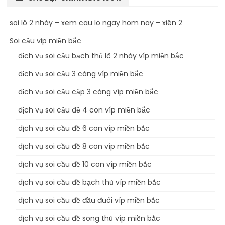
soi lô 2 nháy – xem cau lo ngay hom nay – xiên 2
Soi cầu vip miền bắc
dịch vụ soi cầu bạch thủ lô 2 nháy víp miền bắc
dịch vụ soi cầu 3 càng víp miền bắc
dịch vụ soi cầu cặp 3 càng víp miền bắc
dịch vụ soi cầu đề 4 con víp miền bắc
dịch vụ soi cầu đề 6 con víp miền bắc
dịch vụ soi cầu đề 8 con víp miền bắc
dịch vụ soi cầu đề 10 con víp miền bắc
dịch vụ soi cầu đề bạch thủ víp miền bắc
dịch vụ soi cầu đề đầu đuôi víp miền bắc
dịch vụ soi cầu đề song thủ víp miền bắc