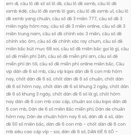
em đi
,
cầu lô đề xổ số lô đề
,
cầu lô đề xsmb
,
cầu lô đề
xsmb êđê
,
cầu lô đề xsmb lô gan
,
cầu lô đề xsmb ư1
,
cầu lô
đề xsmb yang chuẩn
,
cầu số đề 3 miền 777
,
cầu số đề 3
miền ngày hôm nay
,
cầu số đề 3 miền online
,
cầu số đề 3
miền trung nam
,
cầu số đề chính xác 3 miền
,
cầu số đề
chính xác ôm
,
cầu số đề chính xác ray churn
,
cầu số đề
miền bắc bút mực 68 soi
,
cầu số đề miền bắc gọi là gì
,
cầu
số đề miễn phí 24h
,
cầu số đề miễn phí am
,
cầu số đề
miễn phí ăn tối
,
cầu số đề miễn phí online miền bắc
,
Cầu
vip dàn đề 6 số mb
,
cầu víp kqxs dàn đề 6 con mb hôm
nay
,
chốt dàn đề 6 số
,
chốt dàn đề 6 số chuẩn
,
chốt dàn
đề 6 số hôm nay
,
chốt dàn đề 6 số khung 2 ngày
,
chốt dàn
đề 6 số khung 3 ngày
,
chốt dàn đề 6 số là gì
,
chốt hôm
nay dàn đề 6 con mb cao cấp
,
chuẩn soi cầu kqxs dàn đề
6 con mb
,
Dàn de 6 số miền Bắc miễn phí
,
Dàn de chuẩn
hôm nay
,
Dàn de chuẩn hôm nay 6 số
,
dàn đề 4 số
,
dàn
đề 50 số miền bắc
,
dàn đề 6 con mb - chốt dàn đề 6 con
mb siêu cao cấp víp - soi
,
dàn đề 6 số
,
DÀN ĐỀ 6 SỐ –