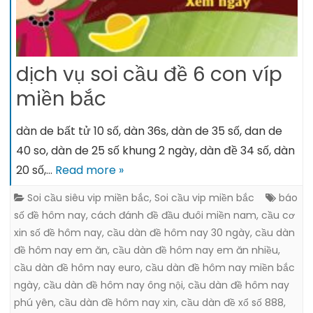
dịch vụ soi cầu đề 6 con víp
miền bắc
dàn de bất tử 10 số, dàn 36s, dàn de 35 số, dan de
40 so, dàn de 25 số khung 2 ngày, dàn đề 34 số, dàn
20 số,…
Read more »
Soi cầu siêu vip miền bắc
,
Soi cầu vip miền bắc
báo
số đề hôm nay
,
cách đánh đề đầu đuôi miền nam
,
cầu cơ
xin số đề hôm nay
,
cầu dàn đề hôm nay 30 ngày
,
cầu dàn
đề hôm nay em ăn
,
cầu dàn đề hôm nay em ăn nhiều
,
cầu dàn đề hôm nay euro
,
cầu dàn đề hôm nay miền bắc
ngày
,
cầu dàn đề hôm nay ông nội
,
cầu dàn đề hôm nay
phú yên
,
cầu dàn đề hôm nay xin
,
cầu dàn đề xổ số 888
,