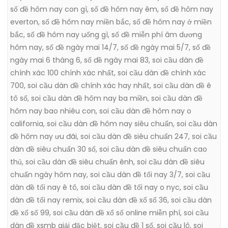
số đề hôm nay con gì
,
số đề hôm nay êm
,
số đề hôm nay
everton
,
số đề hôm nay miền bắc
,
số đề hôm nay ở miền
bắc
,
số đề hôm nay uống gì
,
số đề miễn phí âm dương
hôm nay
,
số đề ngày mai 14/7
,
số đề ngày mai 5/7
,
số đề
ngày mai 6 tháng 6
,
số đề ngày mai 83
,
soi cầu dàn đề
chính xác 100 chính xác nhất
,
soi cầu dàn đề chính xác
700
,
soi cầu dàn đề chính xác hay nhất
,
soi cầu dàn đề ê
tô số
,
soi cầu dàn đề hôm nay ba miền
,
soi cầu dàn đề
hôm nay bao nhiêu con
,
soi cầu dàn đề hôm nay o
california
,
soi cầu dàn đề hôm nay siêu chuẩn
,
soi cầu dàn
đề hôm nay ưu đãi
,
soi cầu dàn đề siêu chuẩn 247
,
soi cầu
dàn đề siêu chuẩn 30 số
,
soi cầu dàn đề siêu chuẩn cao
thủ
,
soi cầu dàn đề siêu chuẩn ênh
,
soi cầu dàn đề siêu
chuẩn ngày hôm nay
,
soi cầu dàn đề tối nay 3/7
,
soi cầu
dàn đề tối nay ê tô
,
soi cầu dàn đề tối nay o nyc
,
soi cầu
dàn đề tối nay remix
,
soi cầu dàn đề xổ số 36
,
soi cầu dàn
đề xổ số 99
,
soi cầu dàn đề xổ số online miễn phí
,
soi cầu
dàn đề xsmb giải đặc biệt
,
soi cầu đề 1 số
,
soi cầu lô
,
soi