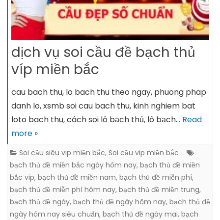
dịch vụ soi cầu đề bạch thủ
víp miền bắc
cau bach thu, lo bach thu theo ngay, phuong phap
danh lo, xsmb soi cau bach thu, kinh nghiem bat
loto bach thu, cách soi lô bạch thủ, lô bạch…
Read
more »
Soi cầu siêu vip miền bắc
,
Soi cầu vip miền bắc
bạch thủ đề miền bắc ngày hôm nay
,
bạch thủ đề miền
bắc vip
,
bạch thủ đề miền nam
,
bạch thủ đề miễn phí
,
bạch thủ đề miễn phí hôm nay
,
bạch thủ đề miền trung
,
bạch thủ đề ngày
,
bạch thủ đề ngày hôm nay
,
bạch thủ đề
ngày hôm nay siêu chuẩn
,
bạch thủ đề ngày mai
,
bạch