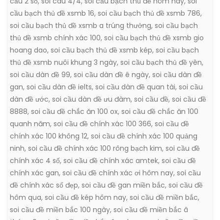
cầu 2 số
,
soi cau 4/4
,
soi cầu bạch thủ đề hôm nay
,
soi
cầu bạch thủ đề xsmb 16
,
soi cầu bạch thủ đề xsmb 786
,
soi cầu bạch thủ đề xsmb a trúng thưởng
,
soi cầu bạch
thủ đề xsmb chính xác 100
,
soi cầu bạch thủ đề xsmb gio
hoang dao
,
soi cầu bạch thủ đề xsmb kép
,
soi cầu bạch
thủ đề xsmb nuôi khung 3 ngày
,
soi cầu bạch thủ đề yên
,
soi cầu dàn đề 99
,
soi cầu dàn đề ê ngày
,
soi cầu dàn đề
gan
,
soi cầu dàn đề ielts
,
soi cầu dàn đề quan tài
,
soi cầu
dàn đề ước
,
soi cầu dàn đề ưu đàm
,
soi cầu đề
,
soi cầu đề
8888
,
soi cầu đề chắc ăn 100 ox
,
soi cầu đề chắc ăn 100
quanh năm
,
soi cầu đề chính xác 100 366
,
soi cầu đề
chính xác 100 không 12
,
soi cầu đề chính xác 100 quảng
ninh
,
soi cầu đề chính xác 100 rông bạch kim
,
soi cầu đề
chính xác 4 số
,
soi cầu đề chính xác amtek
,
soi cầu đề
chính xác gan
,
soi cầu đề chính xác ơi hôm nay
,
soi cầu
đề chính xác số đẹp
,
soi cầu đề gan miền bắc
,
soi cầu đề
hôm qua
,
soi cầu đề kép hôm nay
,
soi cầu đề miền bắc
,
soi cầu đề miền bắc 100 ngày
,
soi cầu đề miền bắc â