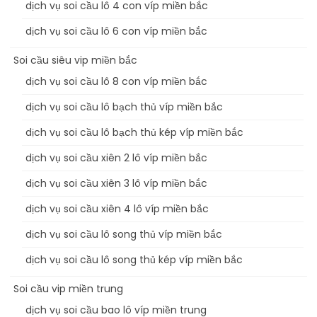
dịch vụ soi cầu lô 4 con víp miền bắc
dịch vụ soi cầu lô 6 con víp miền bắc
Soi cầu siêu vip miền bắc
dịch vụ soi cầu lô 8 con víp miền bắc
dịch vụ soi cầu lô bạch thủ víp miền bắc
dịch vụ soi cầu lô bạch thủ kép víp miền bắc
dịch vụ soi cầu xiên 2 lô víp miền bắc
dịch vụ soi cầu xiên 3 lô víp miền bắc
dịch vụ soi cầu xiên 4 lô víp miền bắc
dịch vụ soi cầu lô song thủ víp miền bắc
dịch vụ soi cầu lô song thủ kép víp miền bắc
Soi cầu vip miền trung
dịch vụ soi cầu bao lô víp miền trung