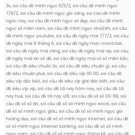
3s
,
soi cầu đề minh ngọc 6/5/2
,
soi cầu đề minh ngọc
7/6/2
,
soi cầu đề minh ngọc giờ vàng
,
soi cau đề minh
ngoc nay
,
soi cầu đề minh ngọc số đẹp
,
soi cầu đề minh
ngọc số miền nam
,
soi cầu đề minh ngọc vina24h
,
soi cầu
đề minh ngọc youtube
,
soi cầu đề ngày mai 7/7/2
,
soi cầu
đề ngày mai 9 tháng 6
,
soi cầu đề ngày mai i montclair
,
soi cầu đề ngày mai vàng
,
soi cầu đề ngày mai vip
,
soi cầu
đề ngày mai xin số đề
,
soi cầu đề ngày mai xổ số miền bắc
,
soi cầu đề siêu chuẩn 3s
,
soi cầu đề siêu chuẩn gì
,
soi cầu
đề siêu chuẩn plus
,
soi cầu đề siêu víp 00 00
,
soi cầu đề
siêu víp đặc biệt
,
soi cầu đề siêu víp giai đăc biêt
,
soi cầu
đề siêu víp vip
,
soi cầu đề tối nay hôm nay
,
soi cầu đề tối
nay huế
,
soi cầu đề tối nay u19
,
soi cầu đề xổ số 00-99
,
soi
cầu đề xổ số ăn
,
soi cầu đề xổ số minh ngọc excel
,
soi cầu
đề xổ số minh ngọc giàu
,
soi cầu đề xổ số minh ngọc giờ
hoàng đạo
,
soi cầu đề xổ số minh ngọc internet
,
soi cầu đề
xổ số minh ngọc internet banking
,
soi cầu đề xổ số minh
ngọc nam
,
soi cầu đề xổ số minh ngọc thống kê
,
soi cầu đề