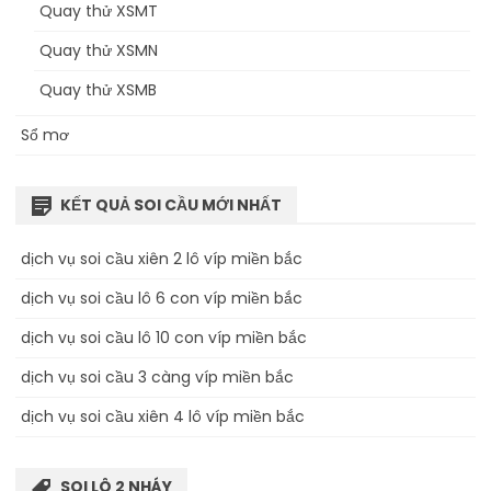
Quay thử XSMT
Quay thử XSMN
Quay thử XSMB
Sổ mơ
KẾT QUẢ SOI CẦU MỚI NHẤT
dịch vụ soi cầu xiên 2 lô víp miền bắc
dịch vụ soi cầu lô 6 con víp miền bắc
dịch vụ soi cầu lô 10 con víp miền bắc
dịch vụ soi cầu 3 càng víp miền bắc
dịch vụ soi cầu xiên 4 lô víp miền bắc
SOI LÔ 2 NHÁY