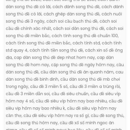
dàn song thủ đề có lãi
,
cách đánh song thủ đề
,
cách đánh
song thủ đề có lãi
,
cách ghép dàn song thủ đề
,
cách nuôi
song thủ đề 3 ngày
,
cách soi cầu bạch thủ đề
,
cách soi
cầu đề chính xác nhất
,
cách soi dàn song thủ đề
,
cách soi
song thủ đề miền bắc
,
cách tính song thủ đề chuẩn 100
,
cách tính song thủ đề miền bắc
,
cách tính stđ
,
cách tính
stđ quay 4
,
cách tính tiền song thủ đề
,
cách xin số đề ông
địa
,
cap dàn song thủ đề dep nhat hom nay
,
cap dàn
song thủ đề hom nay
,
cặp song thủ đề ngày hôm nay
,
cầu
dàn song thủ đề
,
cầu dàn song thủ đề ăn quanh năm
,
cau
dàn song thủ đề binh dinh
,
cầu dàn song thủ đề mb chơi
trong ngày
,
cầu đề 3 miền 5 số
,
cầu đề 3 miền a trúng rồi
,
cầu đề 3 miền dẫn soi
,
cầu đề siêu chuẩn
,
cầu đề siêu víp
hôm nay 4 số
,
cầu đề siêu víp hôm nay bao nhiêu
,
cầu đề
siêu vip hôm nay bao nhiêu k
,
cầu đề siêu vip hôm nay
cần thơ
,
cầu đề siêu víp hôm nay ra số gì
,
cầu đề song thủ
,
cầu đề song thủ hôm nay
,
cầu đề xổ số minh ngoc ăn