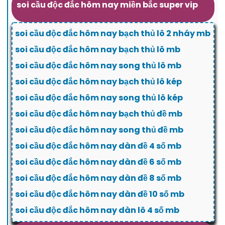
soi cầu độc đắc hôm nay miền bắc super vip
soi cầu độc đắc hôm nay bạch thủ lô 2 nháy mb
soi cầu độc đắc hôm nay bạch thủ lô mb
soi cầu độc đắc hôm nay song thủ lô mb
soi cầu độc đắc hôm nay bạch thủ lô kép
soi cầu độc đắc hôm nay song thủ lô kép
soi cầu độc đắc hôm nay bạch thủ đề mb
soi cầu độc đắc hôm nay song thủ đề mb
soi cầu độc đắc hôm nay dàn đề 4 số mb
soi cầu độc đắc hôm nay dàn đề 6 số mb
soi cầu độc đắc hôm nay dàn đề 8 số mb
soi cầu độc đắc hôm nay dàn đề 10 số mb
soi cầu độc đắc hôm nay dàn lô 4 số mb