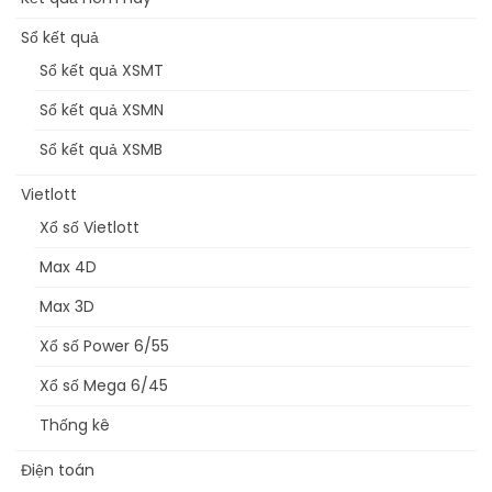
Sổ kết quả
Sổ kết quả XSMT
Sổ kết quả XSMN
Sổ kết quả XSMB
Vietlott
Xổ số Vietlott
Max 4D
Max 3D
Xổ số Power 6/55
Xổ số Mega 6/45
Thống kê
Điện toán