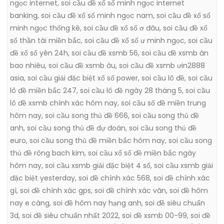
ngọc internet
,
soi cầu đề xổ số minh ngọc internet
banking
,
soi cầu đề xổ số minh ngọc nam
,
soi cầu đề xổ số
minh ngọc thống kê
,
soi cầu đề xổ số ơ đâu
,
soi cầu đề xổ
số thần tài miền bắc
,
soi cầu đề xổ số ư minh ngọc
,
soi cầu
đề xổ số yên 24h
,
soi cầu đề xsmb 56
,
soi cầu đề xsmb ăn
bao nhiêu
,
soi cầu đề xsmb âu
,
soi cầu đề xsmb ưin2888
asia
,
soi cầu giải đặc biệt xổ số power
,
soi cầu lô đề
,
soi cầu
lô đề miền bắc 247
,
soi cầu lô đề ngày 28 tháng 5
,
soi cầu
lô đề xsmb chính xác hôm nay
,
soi cầu số đề miền trung
hôm nay
,
soi cầu song thủ đề 666
,
soi cầu song thủ đề
anh
,
soi cầu song thủ đề dự đoán
,
soi cầu song thủ đề
euro
,
soi cầu song thủ đề miền bắc hôm nay
,
soi cầu song
thủ đề rông bach kim
,
soi cầu xổ số đề miền bắc ngày
hôm nay
,
soi cầu xsmb giải đặc biệt 4 số
,
soi cầu xsmb giải
đặc biệt yesterday
,
soi đề chính xác 568
,
soi đề chính xác
gì
,
soi đề chính xác gps
,
soi đề chính xác văn
,
soi đề hôm
nay e càng
,
soi đề hôm nay hạng anh
,
soi đề siêu chuẩn
3d
,
soi đề siêu chuẩn nhất 2022
,
soi đề xsmb 00-99
,
soi đề