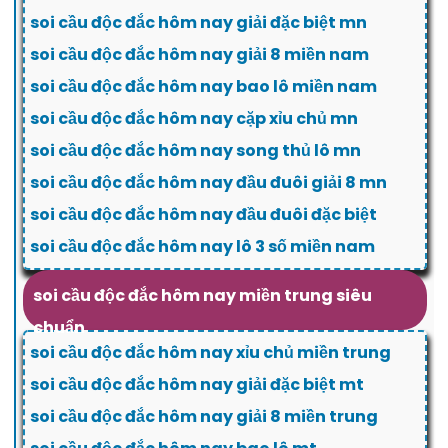
soi cầu độc đắc hôm nay giải đặc biệt mn
soi cầu độc đắc hôm nay giải 8 miền nam
soi cầu độc đắc hôm nay bao lô miền nam
soi cầu độc đắc hôm nay cặp xỉu chủ mn
soi cầu độc đắc hôm nay song thủ lô mn
soi cầu độc đắc hôm nay đầu đuôi giải 8 mn
soi cầu độc đắc hôm nay đầu đuôi đặc biệt
soi cầu độc đắc hôm nay lô 3 số miền nam
soi cầu độc đắc hôm nay miền trung siêu
chuẩn
soi cầu độc đắc hôm nay xỉu chủ miền trung
soi cầu độc đắc hôm nay giải đặc biệt mt
soi cầu độc đắc hôm nay giải 8 miền trung