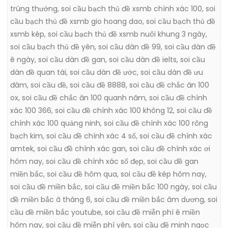
trúng thưởng
,
soi cầu bạch thủ đề xsmb chính xác 100
,
soi
cầu bạch thủ đề xsmb gio hoang dao
,
soi cầu bạch thủ đề
xsmb kép
,
soi cầu bạch thủ đề xsmb nuôi khung 3 ngày
,
soi cầu bạch thủ đề yên
,
soi cầu dàn đề 99
,
soi cầu dàn đề
ê ngày
,
soi cầu dàn đề gan
,
soi cầu dàn đề ielts
,
soi cầu
dàn đề quan tài
,
soi cầu dàn đề ước
,
soi cầu dàn đề ưu
đàm
,
soi cầu đề
,
soi cầu đề 8888
,
soi cầu đề chắc ăn 100
ox
,
soi cầu đề chắc ăn 100 quanh năm
,
soi cầu đề chính
xác 100 366
,
soi cầu đề chính xác 100 không 12
,
soi cầu đề
chính xác 100 quảng ninh
,
soi cầu đề chính xác 100 rông
bạch kim
,
soi cầu đề chính xác 4 số
,
soi cầu đề chính xác
amtek
,
soi cầu đề chính xác gan
,
soi cầu đề chính xác ơi
hôm nay
,
soi cầu đề chính xác số đẹp
,
soi cầu đề gan
miền bắc
,
soi cầu đề hôm qua
,
soi cầu đề kép hôm nay
,
soi cầu đề miền bắc
,
soi cầu đề miền bắc 100 ngày
,
soi cầu
đề miền bắc â tháng 6
,
soi cầu đề miền bắc âm dương
,
soi
cầu đề miền bắc youtube
,
soi cầu đề miễn phí ê miền
hôm nay
,
soi cầu đề miễn phí yên
,
soi cầu đề minh ngọc