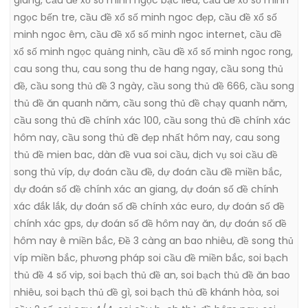
giang
,
cầu đề xổ số minh ngọc bạc liêu
,
cầu đề xổ số minh
ngọc bến tre
,
cầu đề xổ số minh ngoc đẹp
,
cầu đề xổ số
minh ngoc êm
,
cầu đề xổ số minh ngoc internet
,
cầu đề
xổ số minh ngọc quảng ninh
,
cầu đề xổ số minh ngoc rong
,
cau song thu
,
cau song thu de hang ngay
,
cầu song thủ
đề
,
cầu song thủ đề 3 ngày
,
cầu song thủ đề 666
,
cầu song
thủ đề ăn quanh năm
,
cầu song thủ đề chạy quanh năm
,
cầu song thủ đề chính xác 100
,
cầu song thủ đề chính xác
hôm nay
,
cầu song thủ đề đẹp nhất hôm nay
,
cau song
thủ đề mien bac
,
dàn đề vua soi cầu
,
dịch vụ soi cầu đề
song thủ víp
,
dự đoán cầu đề
,
dự đoán cầu đề miền bắc
,
dự đoán số đề chính xác an giang
,
dự đoán số đề chính
xác đắk lắk
,
dự đoán số đề chính xác euro
,
dự đoán số đề
chính xác gps
,
dự đoán số đề hôm nay ăn
,
dự đoán số đề
hôm nay ê miền bắc
,
Đề 3 càng an bao nhiêu
,
đề song thủ
víp miền bắc
,
phương pháp soi cầu đề miền bắc
,
soi bạch
thủ đề 4 số vip
,
soi bạch thủ đề an
,
soi bạch thủ đề ăn bao
nhiêu
,
soi bạch thủ đề gì
,
soi bạch thủ đề khánh hòa
,
soi