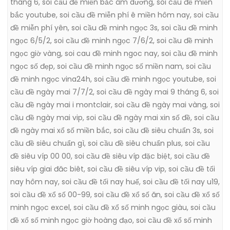
tháng 6
,
soi cầu đề miền bắc âm dương
,
soi cầu đề miền
bắc youtube
,
soi cầu đề miễn phí ê miền hôm nay
,
soi cầu
đề miễn phí yên
,
soi cầu đề minh ngọc 3s
,
soi cầu đề minh
ngọc 6/5/2
,
soi cầu đề minh ngọc 7/6/2
,
soi cầu đề minh
ngọc giờ vàng
,
soi cau đề minh ngoc nay
,
soi cầu đề minh
ngọc số đẹp
,
soi cầu đề minh ngọc số miền nam
,
soi cầu
đề minh ngọc vina24h
,
soi cầu đề minh ngọc youtube
,
soi
cầu đề ngày mai 7/7/2
,
soi cầu đề ngày mai 9 tháng 6
,
soi
cầu đề ngày mai i montclair
,
soi cầu đề ngày mai vàng
,
soi
cầu đề ngày mai vip
,
soi cầu đề ngày mai xin số đề
,
soi cầu
đề ngày mai xổ số miền bắc
,
soi cầu đề siêu chuẩn 3s
,
soi
cầu đề siêu chuẩn gì
,
soi cầu đề siêu chuẩn plus
,
soi cầu
đề siêu víp 00 00
,
soi cầu đề siêu víp đặc biệt
,
soi cầu đề
siêu víp giai đăc biêt
,
soi cầu đề siêu víp vip
,
soi cầu đề tối
nay hôm nay
,
soi cầu đề tối nay huế
,
soi cầu đề tối nay u19
,
soi cầu đề xổ số 00-99
,
soi cầu đề xổ số ăn
,
soi cầu đề xổ số
minh ngọc excel
,
soi cầu đề xổ số minh ngọc giàu
,
soi cầu
đề xổ số minh ngọc giờ hoàng đạo
,
soi cầu đề xổ số minh