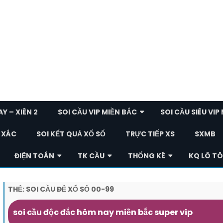
Skip
Y – XIÊN 2
SOI CẦU VIP MIỀN BẮC
to
SOI CẦU SIÊU VIP
content
 XÁC
SOI KẾT QUẢ XỔ SỐ
DỊCH VỤ SOI CẦU BẠCH THỦ LÔ
TRỰC TIẾP XS
DỊCH VỤ SOI CẦU LÔ 8
SXMB
2 NHÁY VÍP MIỀN BẮC
MIỀN BẮC
ĐIỆN TOÁN
TK CẦU
THỐNG KÊ
KQ LÔ TÔ
DỊCH VỤ SOI CẦU 3 CÀNG VÍP
DỊCH VỤ SOI CẦU LÔ 
T
XỔ SỐ THẦN TÀI
MIỀN BẮC
CẦU VỀ NHIỀU NHÁY (MB)
TK TỪ 00 ĐẾN 99
VÍP MIỀN BẮC
LOTO MIỀN
THẺ:
SOI CẦU ĐỀ XỔ SỐ 00-99
XỔ SỐ ĐIỆN TOÁN 123
DỊCH VỤ SOI CẦU CẶP 3 CÀNG
CẦU VỀ CẢ CẶP (MB)
TẦN SUẤT XUẤT HIỆN
DỊCH VỤ SOI CẦU LÔ 
LOTO MIỀN
VÍP MIỀN BẮC
KÉP VÍP MIỀN BẮC
soi cầu độc đắc hôm nay miền bắc super vip
XỔ SỐ ĐIỆN TOÁN 6×36
CẦU LẬT LIÊN TỤC (MB)
THỐNG KÊ TỔNG
LOTO MIỀN