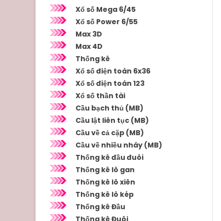
Xổ số Mega 6/45
Xổ số Power 6/55
Max 3D
Max 4D
Thống kê
Xổ số điện toán 6x36
Xổ số điện toán 123
Xổ số thần tài
Cầu bạch thủ (MB)
Cầu lật liên tục (MB)
Cầu về cả cặp (MB)
Cầu về nhiều nháy (MB)
Thống kê đầu đuôi
Thống kê lô gan
Thống kê lô xiên
Thống kê lô kép
Thống kê Đầu
Thống kê Đuôi