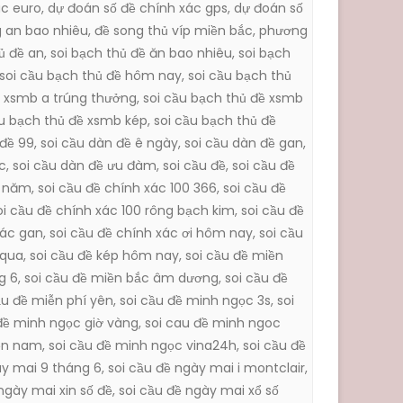
ác euro
,
dự đoán số đề chính xác gps
,
dự đoán số
 an bao nhiêu
,
đề song thủ víp miền bắc
,
phương
ủ đề an
,
soi bạch thủ đề ăn bao nhiêu
,
soi bạch
soi cầu bạch thủ đề hôm nay
,
soi cầu bạch thủ
ề xsmb a trúng thưởng
,
soi cầu bạch thủ đề xsmb
ầu bạch thủ đề xsmb kép
,
soi cầu bạch thủ đề
 đề 99
,
soi cầu dàn đề ê ngày
,
soi cầu dàn đề gan
,
c
,
soi cầu dàn đề ưu đàm
,
soi cầu đề
,
soi cầu đề
h năm
,
soi cầu đề chính xác 100 366
,
soi cầu đề
oi cầu đề chính xác 100 rông bạch kim
,
soi cầu đề
xác gan
,
soi cầu đề chính xác ơi hôm nay
,
soi cầu
 qua
,
soi cầu đề kép hôm nay
,
soi cầu đề miền
g 6
,
soi cầu đề miền bắc âm dương
,
soi cầu đề
ầu đề miễn phí yên
,
soi cầu đề minh ngọc 3s
,
soi
đề minh ngọc giờ vàng
,
soi cau đề minh ngoc
iền nam
,
soi cầu đề minh ngọc vina24h
,
soi cầu đề
ày mai 9 tháng 6
,
soi cầu đề ngày mai i montclair
,
ngày mai xin số đề
,
soi cầu đề ngày mai xổ số