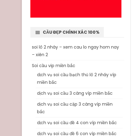
CẦU ĐẸP CHÍNH XÁC 100%
soi lô 2 nháy – xem cau lo ngay hom nay
– xiên 2
Soi cầu vip miền bắc
dịch vụ soi cầu bạch thủ lô 2 nháy víp
miền bắc
dịch vụ soi cầu 3 càng víp miền bắc
dịch vụ soi cầu cặp 3 càng víp miền
bắc
dịch vụ soi cầu đề 4 con víp miền bắc
dịch vụ soi cầu đề 6 con víp miền bắc