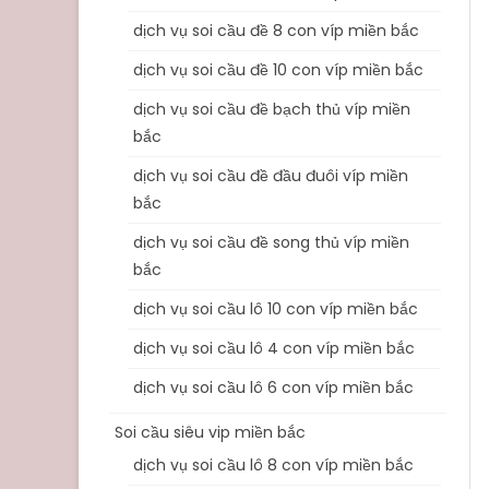
dịch vụ soi cầu đề 8 con víp miền bắc
dịch vụ soi cầu đề 10 con víp miền bắc
dịch vụ soi cầu đề bạch thủ víp miền
bắc
dịch vụ soi cầu đề đầu đuôi víp miền
bắc
dịch vụ soi cầu đề song thủ víp miền
bắc
dịch vụ soi cầu lô 10 con víp miền bắc
dịch vụ soi cầu lô 4 con víp miền bắc
dịch vụ soi cầu lô 6 con víp miền bắc
Soi cầu siêu vip miền bắc
dịch vụ soi cầu lô 8 con víp miền bắc