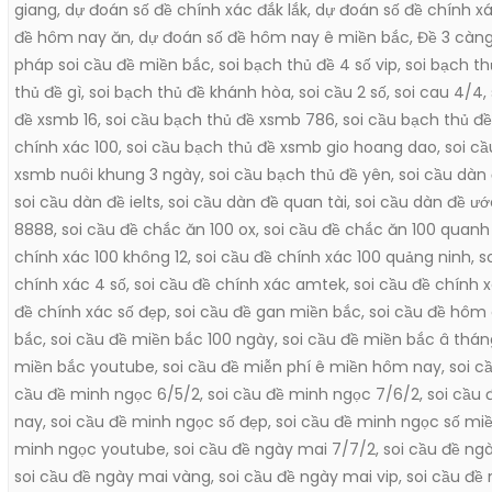
giang
,
dự đoán số đề chính xác đắk lắk
,
dự đoán số đề chính x
đề hôm nay ăn
,
dự đoán số đề hôm nay ê miền bắc
,
Đề 3 càng
pháp soi cầu đề miền bắc
,
soi bạch thủ đề 4 số vip
,
soi bạch th
thủ đề gì
,
soi bạch thủ đề khánh hòa
,
soi cầu 2 số
,
soi cau 4/4
,
đề xsmb 16
,
soi cầu bạch thủ đề xsmb 786
,
soi cầu bạch thủ đ
chính xác 100
,
soi cầu bạch thủ đề xsmb gio hoang dao
,
soi c
xsmb nuôi khung 3 ngày
,
soi cầu bạch thủ đề yên
,
soi cầu dàn
soi cầu dàn đề ielts
,
soi cầu dàn đề quan tài
,
soi cầu dàn đề ướ
8888
,
soi cầu đề chắc ăn 100 ox
,
soi cầu đề chắc ăn 100 quan
chính xác 100 không 12
,
soi cầu đề chính xác 100 quảng ninh
,
s
chính xác 4 số
,
soi cầu đề chính xác amtek
,
soi cầu đề chính 
đề chính xác số đẹp
,
soi cầu đề gan miền bắc
,
soi cầu đề hôm
bắc
,
soi cầu đề miền bắc 100 ngày
,
soi cầu đề miền bắc â thán
miền bắc youtube
,
soi cầu đề miễn phí ê miền hôm nay
,
soi c
cầu đề minh ngọc 6/5/2
,
soi cầu đề minh ngọc 7/6/2
,
soi cầu 
nay
,
soi cầu đề minh ngọc số đẹp
,
soi cầu đề minh ngọc số m
minh ngọc youtube
,
soi cầu đề ngày mai 7/7/2
,
soi cầu đề ng
soi cầu đề ngày mai vàng
,
soi cầu đề ngày mai vip
,
soi cầu đề 