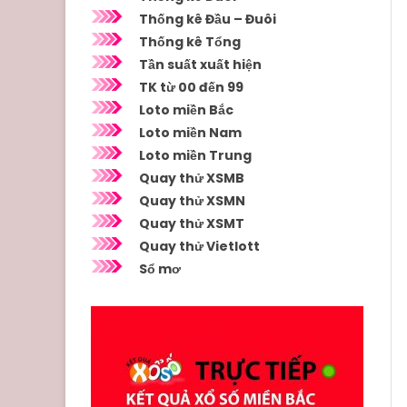
Thống kê Đầu – Đuôi
Thống kê Tổng
Tần suất xuất hiện
TK từ 00 đến 99
Loto miền Bắc
Loto miền Nam
Loto miền Trung
Quay thử XSMB
Quay thử XSMN
Quay thử XSMT
Quay thử Vietlott
Sổ mơ