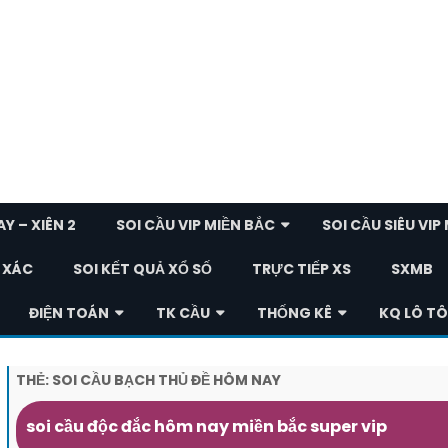
Skip
Y – XIÊN 2
SOI CẦU VIP MIỀN BẮC
to
SOI CẦU SIÊU VIP
content
 XÁC
SOI KẾT QUẢ XỔ SỐ
DỊCH VỤ SOI CẦU BẠCH THỦ LÔ
TRỰC TIẾP XS
DỊCH VỤ SOI CẦU LÔ 8
SXMB
2 NHÁY VÍP MIỀN BẮC
MIỀN BẮC
ĐIỆN TOÁN
TK CẦU
THỐNG KÊ
KQ LÔ TÔ
DỊCH VỤ SOI CẦU 3 CÀNG VÍP
DỊCH VỤ SOI CẦU LÔ 
T
XỔ SỐ THẦN TÀI
MIỀN BẮC
CẦU VỀ NHIỀU NHÁY (MB)
TK TỪ 00 ĐẾN 99
VÍP MIỀN BẮC
LOTO MIỀN
THẺ:
SOI CẦU BẠCH THỦ ĐỀ HÔM NAY
XỔ SỐ ĐIỆN TOÁN 123
DỊCH VỤ SOI CẦU CẶP 3 CÀNG
CẦU VỀ CẢ CẶP (MB)
TẦN SUẤT XUẤT HIỆN
DỊCH VỤ SOI CẦU LÔ 
LOTO MIỀN
VÍP MIỀN BẮC
KÉP VÍP MIỀN BẮC
soi cầu độc đắc hôm nay miền bắc super vip
XỔ SỐ ĐIỆN TOÁN 6×36
CẦU LẬT LIÊN TỤC (MB)
THỐNG KÊ TỔNG
LOTO MIỀN