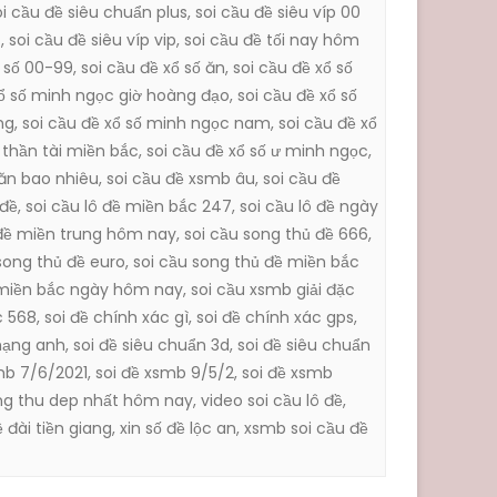
oi cầu đề siêu chuẩn plus
,
soi cầu đề siêu víp 00
t
,
soi cầu đề siêu víp vip
,
soi cầu đề tối nay hôm
ổ số 00-99
,
soi cầu đề xổ số ăn
,
soi cầu đề xổ số
xổ số minh ngọc giờ hoàng đạo
,
soi cầu đề xổ số
ng
,
soi cầu đề xổ số minh ngọc nam
,
soi cầu đề xổ
ố thần tài miền bắc
,
soi cầu đề xổ số ư minh ngọc
,
ăn bao nhiêu
,
soi cầu đề xsmb âu
,
soi cầu đề
 đề
,
soi cầu lô đề miền bắc 247
,
soi cầu lô đề ngày
 đề miền trung hôm nay
,
soi cầu song thủ đề 666
,
song thủ đề euro
,
soi cầu song thủ đề miền bắc
ề miền bắc ngày hôm nay
,
soi cầu xsmb giải đặc
c 568
,
soi đề chính xác gì
,
soi đề chính xác gps
,
hạng anh
,
soi đề siêu chuẩn 3d
,
soi đề siêu chuẩn
mb 7/6/2021
,
soi đề xsmb 9/5/2
,
soi đề xsmb
ng thu dep nhất hôm nay
,
video soi cầu lô đề
,
ề đài tiền giang
,
xin số đề lộc an
,
xsmb soi cầu đề