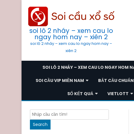
soi lô 2 nháy – xem cau lo
ngay hom nay – xiên 2
soi lô 2 nháy – xem cau lo ngay hom nay –
xiên 2
SOI LÔ 2 NHÁY – XEM CAU LO NGAY HOM NA
SOI CẦU VIP MIỀN NAM
BẮT CẦU CHUẨN
DỊCH VỤ SOI CẦU BAO LÔ VÍP
SỔ KẾT QUẢ
VIETLOTT
MIỀN NAM
SỔ KẾT QUẢ XSMT
XỔ SỐ VIETLOT
DỊCH VỤ SOI CẦU CẶP XÍU CHỦ
SỔ KẾT QUẢ XSMN
MAX 4D
VÍP MIỀN NAM
Search
SỔ KẾT QUẢ XSMB
MAX 3D
DỊCH VỤ SOI CẦU ĐẶC BIỆT VÍP