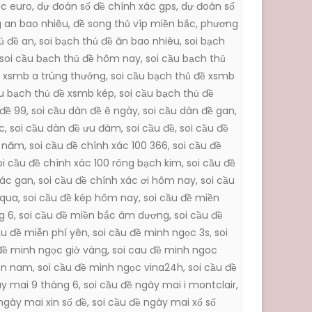
ác euro
,
dự đoán số đề chính xác gps
,
dự đoán số
 an bao nhiêu
,
đề song thủ víp miền bắc
,
phương
ủ đề an
,
soi bạch thủ đề ăn bao nhiêu
,
soi bạch
soi cầu bạch thủ đề hôm nay
,
soi cầu bạch thủ
ề xsmb a trúng thưởng
,
soi cầu bạch thủ đề xsmb
ầu bạch thủ đề xsmb kép
,
soi cầu bạch thủ đề
 đề 99
,
soi cầu dàn đề ê ngày
,
soi cầu dàn đề gan
,
c
,
soi cầu dàn đề ưu đàm
,
soi cầu đề
,
soi cầu đề
h năm
,
soi cầu đề chính xác 100 366
,
soi cầu đề
oi cầu đề chính xác 100 rông bạch kim
,
soi cầu đề
xác gan
,
soi cầu đề chính xác ơi hôm nay
,
soi cầu
 qua
,
soi cầu đề kép hôm nay
,
soi cầu đề miền
g 6
,
soi cầu đề miền bắc âm dương
,
soi cầu đề
ầu đề miễn phí yên
,
soi cầu đề minh ngọc 3s
,
soi
đề minh ngọc giờ vàng
,
soi cau đề minh ngoc
iền nam
,
soi cầu đề minh ngọc vina24h
,
soi cầu đề
ày mai 9 tháng 6
,
soi cầu đề ngày mai i montclair
,
ngày mai xin số đề
,
soi cầu đề ngày mai xổ số