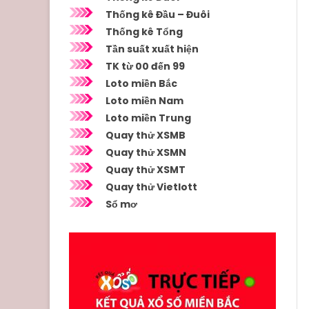
Thống kê Đầu – Đuôi
Thống kê Tổng
Tần suất xuất hiện
TK từ 00 đến 99
Loto miền Bắc
Loto miền Nam
Loto miền Trung
Quay thử XSMB
Quay thử XSMN
Quay thử XSMT
Quay thử Vietlott
Sổ mơ