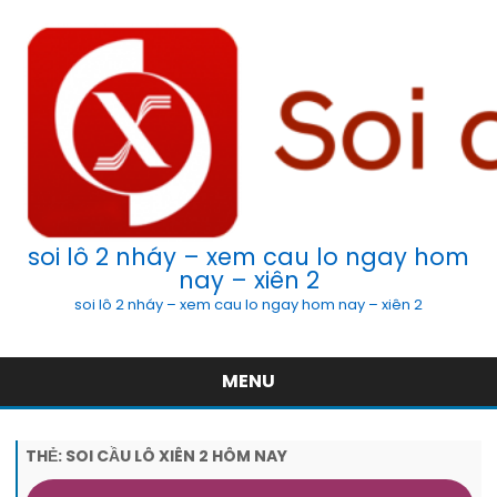
soi lô 2 nháy – xem cau lo ngay hom
nay – xiên 2
soi lô 2 nháy – xem cau lo ngay hom nay – xiên 2
MENU
Skip
to
content
THẺ:
SOI CẦU LÔ XIÊN 2 HÔM NAY