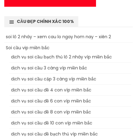
CẦU ĐẸP CHÍNH XÁC 100%
soi lô 2 nháy – xem cau lo ngay hom nay – xiên 2
Soi cầu vip miền bắc
dịch vụ soi cầu bạch thủ lô 2 nháy víp miền bắc
dịch vụ soi cầu 3 càng víp miền bắc
dịch vụ soi cầu cặp 3 càng víp miền bắc
dịch vụ soi cầu đề 4 con víp miền bắc
dịch vụ soi cầu đề 6 con víp miền bắc
dịch vụ soi cầu đề 8 con víp miền bắc
dịch vụ soi cầu đề 10 con víp miền bắc
dịch vụ soi cầu đề bạch thủ víp miền bắc