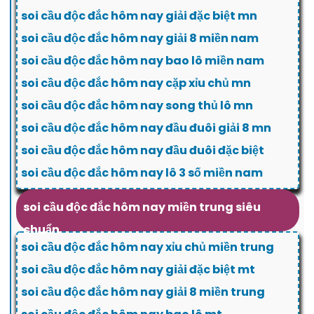
soi cầu độc đắc hôm nay giải đặc biệt mn
soi cầu độc đắc hôm nay giải 8 miền nam
soi cầu độc đắc hôm nay bao lô miền nam
soi cầu độc đắc hôm nay cặp xỉu chủ mn
soi cầu độc đắc hôm nay song thủ lô mn
soi cầu độc đắc hôm nay đầu đuôi giải 8 mn
soi cầu độc đắc hôm nay đầu đuôi đặc biệt
soi cầu độc đắc hôm nay lô 3 số miền nam
soi cầu độc đắc hôm nay miền trung siêu
chuẩn
soi cầu độc đắc hôm nay xỉu chủ miền trung
soi cầu độc đắc hôm nay giải đặc biệt mt
soi cầu độc đắc hôm nay giải 8 miền trung