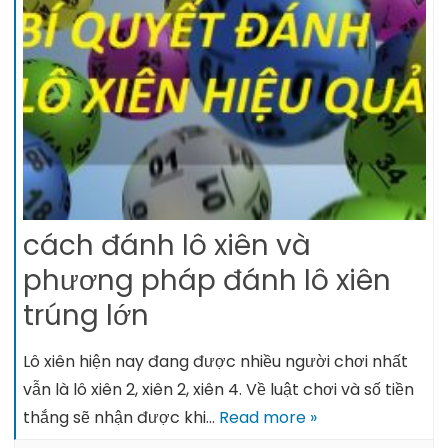
cách đánh lô xiên và
phương pháp đánh lô xiên
trúng lớn
Lô xiên hiện nay đang được nhiều người chơi nhất
vẫn là lô xiên 2, xiên 2, xiên 4. Về luật chơi và số tiền
thắng sẽ nhận được khi…
Read more »