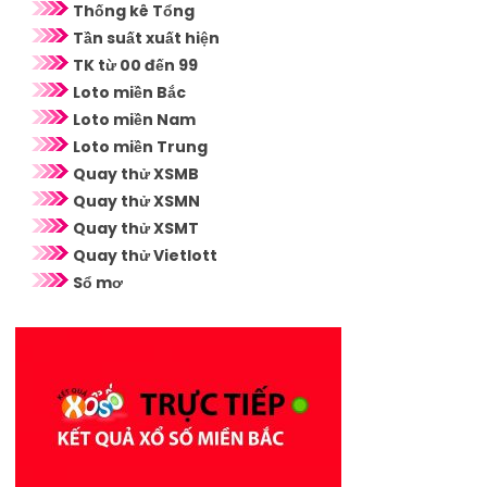
Thống kê Tổng
Tần suất xuất hiện
TK từ 00 đến 99
Loto miền Bắc
Loto miền Nam
Loto miền Trung
Quay thử XSMB
Quay thử XSMN
Quay thử XSMT
Quay thử Vietlott
Sổ mơ