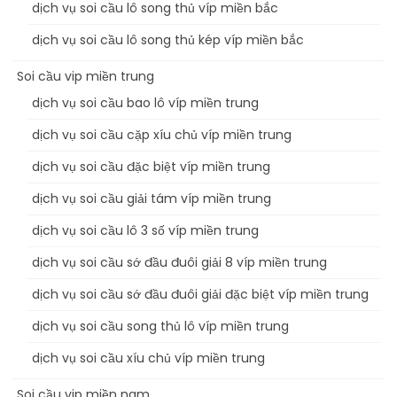
dịch vụ soi cầu lô song thủ víp miền bắc
dịch vụ soi cầu lô song thủ kép víp miền bắc
Soi cầu vip miền trung
dịch vụ soi cầu bao lô víp miền trung
dịch vụ soi cầu cặp xíu chủ víp miền trung
dịch vụ soi cầu đặc biệt víp miền trung
dịch vụ soi cầu giải tám víp miền trung
dịch vụ soi cầu lô 3 số víp miền trung
dịch vụ soi cầu sớ đầu đuôi giải 8 víp miền trung
dịch vụ soi cầu sớ đầu đuôi giải đặc biệt víp miền trung
dịch vụ soi cầu song thủ lô víp miền trung
dịch vụ soi cầu xíu chủ víp miền trung
Soi cầu vip miền nam