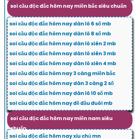
soi cầu độc đắc hôm nay miền bắc siêu chuẩn
soi cầu độc đắc hôm nay dàn lô 6 số mb
soi cầu độc đắc hôm nay dàn lô 8 số mb
soi cầu độc đắc hôm nay dàn lô xiên 2 mb
soi cầu độc đắc hôm nay dàn lô xiên 3 mb
soi cầu độc đắc hôm nay dàn lô xiên 4 mb
soi cầu độc đắc hôm nay 3 càng miền bắc
soi cầu độc đắc hôm nay dàn 3 càng 2 số
soi cầu độc đắc hôm nay dàn lô 10 số mb
soi cầu độc đắc hôm nay đề đầu đuôi mb
soi cầu độc đắc hôm nay miền nam siêu
chuẩn
soi cầu độc đắc hôm nay xỉu chủ mn