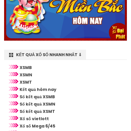
KẾT QUẢ XỔ SỐ NHANH NHẤT ⇓
XSMB
XSMN
XSMT
Kết quả hôm nay
Sổ kết quả XSMB
Sổ kết quả XSMN
Sổ kết quả XSMT
Xổ số vietlott
Xổ số Mega 6/45