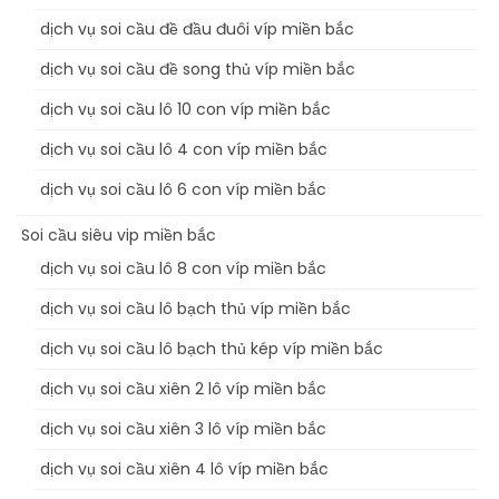
dịch vụ soi cầu đề đầu đuôi víp miền bắc
dịch vụ soi cầu đề song thủ víp miền bắc
dịch vụ soi cầu lô 10 con víp miền bắc
dịch vụ soi cầu lô 4 con víp miền bắc
dịch vụ soi cầu lô 6 con víp miền bắc
Soi cầu siêu vip miền bắc
dịch vụ soi cầu lô 8 con víp miền bắc
dịch vụ soi cầu lô bạch thủ víp miền bắc
dịch vụ soi cầu lô bạch thủ kép víp miền bắc
dịch vụ soi cầu xiên 2 lô víp miền bắc
dịch vụ soi cầu xiên 3 lô víp miền bắc
dịch vụ soi cầu xiên 4 lô víp miền bắc