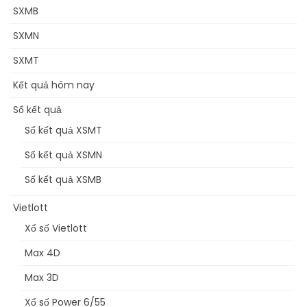
SXMB
SXMN
SXMT
Kết quả hôm nay
Sổ kết quả
Sổ kết quả XSMT
Sổ kết quả XSMN
Sổ kết quả XSMB
Vietlott
Xổ số Vietlott
Max 4D
Max 3D
Xổ số Power 6/55