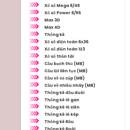
Xổ số Mega 6/45
Xổ số Power 6/55
Max 3D
Max 4D
Thống kê
Xổ số điện toán 6x36
Xổ số điện toán 123
Xổ số thần tài
Cầu bạch thủ (MB)
Cầu lật liên tục (MB)
Cầu về cả cặp (MB)
Cầu về nhiều nháy (MB)
Thống kê đầu đuôi
Thống kê lô gan
Thống kê lô xiên
Thống kê lô kép
Thống kê Đầu
Thống kê Đuôi