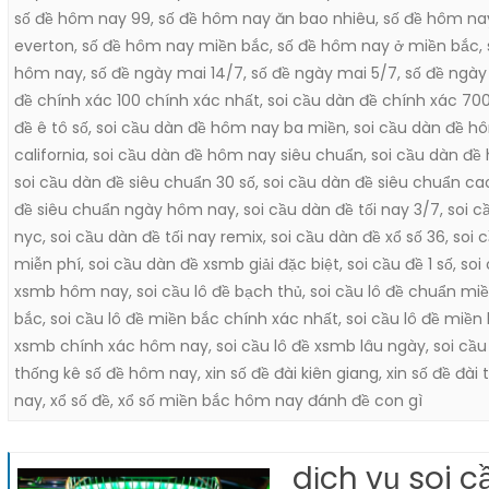
số đề hôm nay 99
,
số đề hôm nay ăn bao nhiêu
,
số đề hôm na
everton
,
số đề hôm nay miền bắc
,
số đề hôm nay ở miền bắc
,
hôm nay
,
số đề ngày mai 14/7
,
số đề ngày mai 5/7
,
số đề ngày
đề chính xác 100 chính xác nhất
,
soi cầu dàn đề chính xác 70
đề ê tô số
,
soi cầu dàn đề hôm nay ba miền
,
soi cầu dàn đề h
california
,
soi cầu dàn đề hôm nay siêu chuẩn
,
soi cầu dàn đề
soi cầu dàn đề siêu chuẩn 30 số
,
soi cầu dàn đề siêu chuẩn ca
đề siêu chuẩn ngày hôm nay
,
soi cầu dàn đề tối nay 3/7
,
soi c
nyc
,
soi cầu dàn đề tối nay remix
,
soi cầu dàn đề xổ số 36
,
soi 
miễn phí
,
soi cầu dàn đề xsmb giải đặc biệt
,
soi cầu đề 1 số
,
soi
xsmb hôm nay
,
soi cầu lô đề bạch thủ
,
soi cầu lô đề chuẩn mi
bắc
,
soi cầu lô đề miền bắc chính xác nhất
,
soi cầu lô đề miền 
xsmb chính xác hôm nay
,
soi cầu lô đề xsmb lâu ngày
,
soi cầu
thống kê số đề hôm nay
,
xin số đề đài kiên giang
,
xin số đề đài 
nay
,
xổ số đề
,
xổ số miền bắc hôm nay đánh đề con gì
dịch vụ soi 