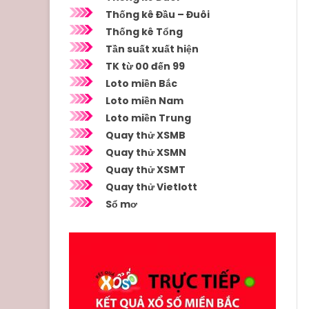
Thống kê Đầu – Đuôi
Thống kê Tổng
Tần suất xuất hiện
TK từ 00 đến 99
Loto miền Bắc
Loto miền Nam
Loto miền Trung
Quay thử XSMB
Quay thử XSMN
Quay thử XSMT
Quay thử Vietlott
Sổ mơ