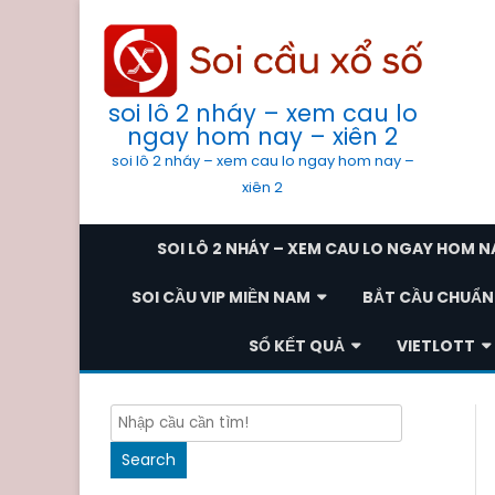
soi lô 2 nháy – xem cau lo
ngay hom nay – xiên 2
soi lô 2 nháy – xem cau lo ngay hom nay –
xiên 2
SOI LÔ 2 NHÁY – XEM CAU LO NGAY HOM NA
SOI CẦU VIP MIỀN NAM
BẮT CẦU CHUẨN
DỊCH VỤ SOI CẦU BAO LÔ VÍP
SỔ KẾT QUẢ
VIETLOTT
MIỀN NAM
SỔ KẾT QUẢ XSMT
XỔ SỐ VIETLOT
DỊCH VỤ SOI CẦU CẶP XÍU CHỦ
SỔ KẾT QUẢ XSMN
MAX 4D
VÍP MIỀN NAM
Search
SỔ KẾT QUẢ XSMB
MAX 3D
DỊCH VỤ SOI CẦU ĐẶC BIỆT VÍP