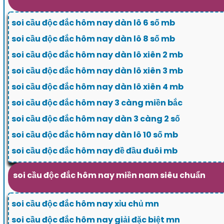
DỊCH VỤ SOI CẦU LÔ 10 CON VÍP
MIỀN BẮC
soi cầu độc đắc hôm nay dàn lô 6 số mb
soi cầu độc đắc hôm nay dàn lô 8 số mb
DỊCH VỤ SOI CẦU LÔ 4 CON VÍP
MIỀN BẮC
soi cầu độc đắc hôm nay dàn lô xiên 2 mb
soi cầu độc đắc hôm nay dàn lô xiên 3 mb
DỊCH VỤ SOI CẦU LÔ 6 CON VÍP
MIỀN BẮC
soi cầu độc đắc hôm nay dàn lô xiên 4 mb
soi cầu độc đắc hôm nay 3 càng miền bắc
soi cầu độc đắc hôm nay dàn 3 càng 2 số
soi cầu độc đắc hôm nay dàn lô 10 số mb
soi cầu độc đắc hôm nay đề đầu đuôi mb
soi cầu độc đắc hôm nay miền nam siêu chuẩn
soi cầu độc đắc hôm nay xỉu chủ mn
soi cầu độc đắc hôm nay giải đặc biệt mn