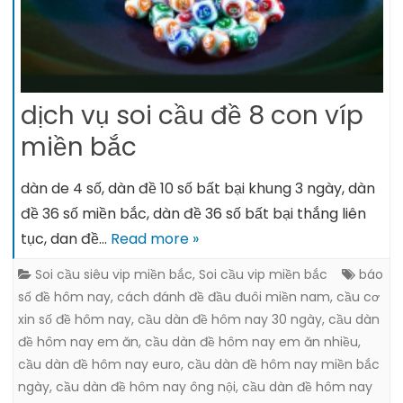
dịch vụ soi cầu đề 8 con víp
miền bắc
dàn de 4 số, dàn đề 10 số bất bại khung 3 ngày, dàn
đề 36 số miền bắc, dàn đề 36 số bất bại thắng liên
tục, dan đề…
Read more »
Soi cầu siêu vip miền bắc
,
Soi cầu vip miền bắc
báo
số đề hôm nay
,
cách đánh đề đầu đuôi miền nam
,
cầu cơ
xin số đề hôm nay
,
cầu dàn đề hôm nay 30 ngày
,
cầu dàn
đề hôm nay em ăn
,
cầu dàn đề hôm nay em ăn nhiều
,
cầu dàn đề hôm nay euro
,
cầu dàn đề hôm nay miền bắc
ngày
,
cầu dàn đề hôm nay ông nội
,
cầu dàn đề hôm nay