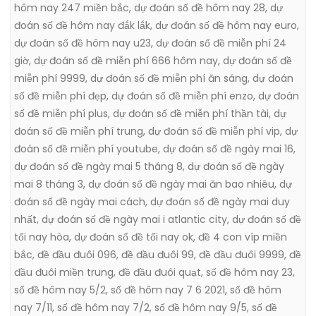
hôm nay 247 miền bắc
,
dự đoán số đề hôm nay 28
,
dự
đoán số đề hôm nay đắk lắk
,
dự đoán số đề hôm nay euro
,
dự đoán số đề hôm nay u23
,
dự đoán số đề miễn phí 24
giờ
,
dự đoán số đề miễn phí 666 hôm nay
,
dự đoán số đề
miễn phí 9999
,
dự đoán số đề miễn phí ăn sáng
,
dự đoán
số đề miễn phí đẹp
,
dự đoán số đề miễn phí enzo
,
dự đoán
số đề miễn phí plus
,
dự đoán số đề miễn phí thần tài
,
dự
đoán số đề miễn phí trung
,
dự đoán số đề miễn phí vip
,
dự
đoán số đề miễn phí youtube
,
dự đoán số đề ngày mai 16
,
dự đoán số đề ngày mai 5 tháng 8
,
dự đoán số đề ngày
mai 8 tháng 3
,
dự đoán số đề ngày mai ăn bao nhiêu
,
dự
đoán số đề ngày mai cách
,
dự đoán số đề ngày mai duy
nhất
,
dự đoán số đề ngày mai i atlantic city
,
dự đoán số đề
tối nay hòa
,
dự đoán số đề tối nay ok
,
đề 4 con víp miền
bắc
,
đề đầu đuôi 096
,
đề đầu đuôi 99
,
đề đầu đuôi 9999
,
đề
đầu đuôi miền trung
,
đề đầu đuôi quạt
,
số đề hôm nay 23
,
số đề hôm nay 5/2
,
số đề hôm nay 7 6 2021
,
số đề hôm
nay 7/11
,
số đề hôm nay 7/2
,
số đề hôm nay 9/5
,
số đề