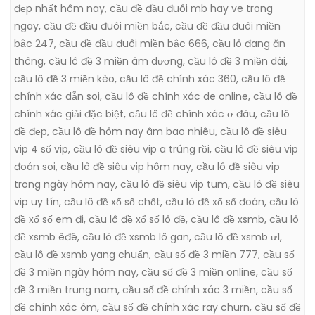
đẹp nhất hôm nay
,
cầu đề đầu đuôi mb hay ve trong
ngay
,
cầu đề đầu đuôi miền bắc
,
cầu đề đầu đuôi miền
bắc 247
,
cầu đề đầu đuôi miền bắc 666
,
cầu lô đang ăn
thông
,
cầu lô đề 3 miền âm dương
,
cầu lô đề 3 miền dài
,
cầu lô đề 3 miền kèo
,
cầu lô đề chính xác 360
,
cầu lô đề
chính xác dẫn soi
,
cầu lô đề chính xác de online
,
cầu lô đề
chính xác giải đặc biệt
,
cầu lô đề chính xác ơ đâu
,
cầu lô
đề đẹp
,
cầu lô đề hôm nay âm bao nhiêu
,
cầu lô đề siêu
vip 4 số vip
,
cầu lô đề siêu vip a trúng rồi
,
cầu lô đề siêu vip
đoán soi
,
cầu lô đề siêu vip hôm nay
,
cầu lô đề siêu vip
trong ngày hôm nay
,
cầu lô đề siêu vip tum
,
cầu lô đề siêu
vip uy tín
,
cầu lô đề xổ số chốt
,
cầu lô đề xổ số đoán
,
cầu lô
đề xổ số em đi
,
cầu lô đề xổ số lô đề
,
cầu lô đề xsmb
,
cầu lô
đề xsmb êđê
,
cầu lô đề xsmb lô gan
,
cầu lô đề xsmb ư1
,
cầu lô đề xsmb yang chuẩn
,
cầu số đề 3 miền 777
,
cầu số
đề 3 miền ngày hôm nay
,
cầu số đề 3 miền online
,
cầu số
đề 3 miền trung nam
,
cầu số đề chính xác 3 miền
,
cầu số
đề chính xác ôm
,
cầu số đề chính xác ray churn
,
cầu số đề