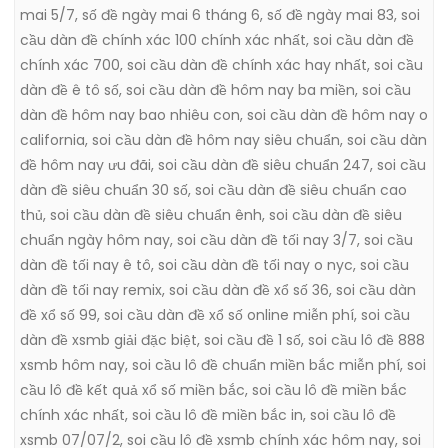
mai 5/7
,
số đề ngày mai 6 tháng 6
,
số đề ngày mai 83
,
soi
cầu dàn đề chính xác 100 chính xác nhất
,
soi cầu dàn đề
chính xác 700
,
soi cầu dàn đề chính xác hay nhất
,
soi cầu
dàn đề ê tô số
,
soi cầu dàn đề hôm nay ba miền
,
soi cầu
dàn đề hôm nay bao nhiêu con
,
soi cầu dàn đề hôm nay o
california
,
soi cầu dàn đề hôm nay siêu chuẩn
,
soi cầu dàn
đề hôm nay ưu đãi
,
soi cầu dàn đề siêu chuẩn 247
,
soi cầu
dàn đề siêu chuẩn 30 số
,
soi cầu dàn đề siêu chuẩn cao
thủ
,
soi cầu dàn đề siêu chuẩn ênh
,
soi cầu dàn đề siêu
chuẩn ngày hôm nay
,
soi cầu dàn đề tối nay 3/7
,
soi cầu
dàn đề tối nay ê tô
,
soi cầu dàn đề tối nay o nyc
,
soi cầu
dàn đề tối nay remix
,
soi cầu dàn đề xổ số 36
,
soi cầu dàn
đề xổ số 99
,
soi cầu dàn đề xổ số online miễn phí
,
soi cầu
dàn đề xsmb giải đặc biệt
,
soi cầu đề 1 số
,
soi cầu lô đề 888
xsmb hôm nay
,
soi cầu lô đề chuẩn miền bắc miễn phí
,
soi
cầu lô đề kết quả xổ số miền bắc
,
soi cầu lô đề miền bắc
chính xác nhất
,
soi cầu lô đề miền bắc in
,
soi cầu lô đề
xsmb 07/07/2
,
soi cầu lô đề xsmb chính xác hôm nay
,
soi