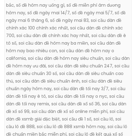
bắc
,
số đề hôm nay uống gì
,
số đề miễn phí âm dương
hôm nay
,
số đề ngày mai 14/7
,
số đề ngày mai 5/7
,
số đề
ngày mai 6 tháng 6
,
số đề ngày mai 83
,
soi cầu dàn đề
chính xác 100 chính xác nhất
,
soi cầu dàn đề chính xác
700
,
soi cầu dàn đề chính xác hay nhất
,
soi cầu dàn đề ê
tô số
,
soi cầu dàn đề hôm nay ba miền
,
soi cầu dàn đề
hôm nay bao nhiêu con
,
soi cầu dàn đề hôm nay o
california
,
soi cầu dàn đề hôm nay siêu chuẩn
,
soi cầu dàn
đề hôm nay ưu đãi
,
soi cầu dàn đề siêu chuẩn 247
,
soi cầu
dàn đề siêu chuẩn 30 số
,
soi cầu dàn đề siêu chuẩn cao
thủ
,
soi cầu dàn đề siêu chuẩn ênh
,
soi cầu dàn đề siêu
chuẩn ngày hôm nay
,
soi cầu dàn đề tối nay 3/7
,
soi cầu
dàn đề tối nay ê tô
,
soi cầu dàn đề tối nay o nyc
,
soi cầu
dàn đề tối nay remix
,
soi cầu dàn đề xổ số 36
,
soi cầu dàn
đề xổ số 99
,
soi cầu dàn đề xổ số online miễn phí
,
soi cầu
dàn đề xsmb giải đặc biệt
,
soi cầu đề 1 số
,
soi cầu lô
,
soi
cầu lô đề 888
,
soi cầu lô đề 888 xsmb hôm nay
,
soi cầu lô
đề chuẩn miền bắc miễn phí
,
soi cầu lô đề kết quả xổ số