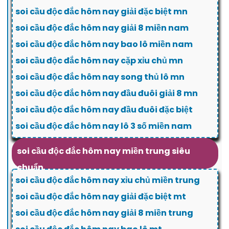
soi cầu độc đắc hôm nay giải đặc biệt mn
soi cầu độc đắc hôm nay giải 8 miền nam
soi cầu độc đắc hôm nay bao lô miền nam
soi cầu độc đắc hôm nay cặp xỉu chủ mn
soi cầu độc đắc hôm nay song thủ lô mn
soi cầu độc đắc hôm nay đầu đuôi giải 8 mn
soi cầu độc đắc hôm nay đầu đuôi đặc biệt
soi cầu độc đắc hôm nay lô 3 số miền nam
soi cầu độc đắc hôm nay miền trung siêu
chuẩn
soi cầu độc đắc hôm nay xỉu chủ miền trung
soi cầu độc đắc hôm nay giải đặc biệt mt
soi cầu độc đắc hôm nay giải 8 miền trung