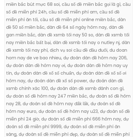
miền bắc bút mực 68 soi
,
cầu số đề miền bắc gọi là gì
,
cầu
số đề miễn phí 24h
,
cầu số đề miễn phí am
,
cầu số đề
miễn phí ăn tối
,
cầu số đề miễn phí online miền bắc
,
dàn
đề 50 số miền bắc
,
dàn đề 64 số ngày hôm nay
,
dàn đề
gan miền bắc
,
dàn đề xsmb tối nay 50 so
,
dàn đề xsmb tối
nay miền bắc bất bại
,
dàn đề xsmb tối nay o nutley nj
,
dàn
đề xsmb tối nay phí
,
dịch vụ soi cầu đề đầu đuôi
,
du doan
hom nay de ve bao nhieu
,
dự đoán dàn đề hôm nay 206
,
dự đoán dàn đề hôm nay ơi
,
dự đoán dàn đề hôm nay uy
tín
,
dự đoán dàn đề xổ số chuẩn
,
dự đoán dàn đề xổ số ơi
hôm nay
,
dự đoán dàn đề xổ số power
,
dự đoán dàn đề
xsmb chính xác 100
,
dự đoán dàn đề xsmb đánh con gì
,
dự đoán số đề hôm nay 247 miền bắc
,
dự đoán số đề hôm
nay 28
,
dự đoán số đề hôm nay đắk lắk
,
dự đoán số đề
hôm nay euro
,
dự đoán số đề hôm nay u23
,
dự đoán số đề
miễn phí 24 giờ
,
dự đoán số đề miễn phí 666 hôm nay
,
dự
đoán số đề miễn phí 9999
,
dự đoán số đề miễn phí ăn
sáng
,
dự đoán số đề miễn phí đẹp
,
dự đoán số đề miễn phí