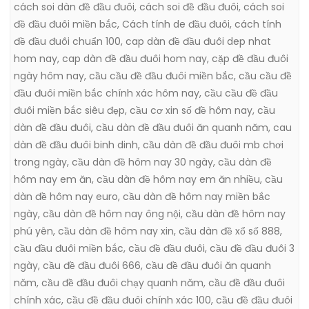
cách soi dàn đề đầu đuôi
,
cách soi đề đầu đuôi
,
cách soi
đề đầu đuôi miền bắc
,
Cách tính de đầu đuôi
,
cách tính
đề đầu đuôi chuẩn 100
,
cap dàn đề đầu đuôi dep nhat
hom nay
,
cap dàn đề đầu đuôi hom nay
,
cặp đề đầu đuôi
ngày hôm nay
,
cầu cầu đề đầu đuôi miền bắc
,
cầu cầu đề
đầu đuôi miền bắc chính xác hôm nay
,
cầu cầu đề đầu
đuôi miền bắc siêu đẹp
,
cầu cơ xin số đề hôm nay
,
cầu
dàn đề đầu đuôi
,
cầu dàn đề đầu đuôi ăn quanh năm
,
cau
dàn đề đầu đuôi binh dinh
,
cầu dàn đề đầu đuôi mb chơi
trong ngày
,
cầu dàn đề hôm nay 30 ngày
,
cầu dàn đề
hôm nay em ăn
,
cầu dàn đề hôm nay em ăn nhiều
,
cầu
dàn đề hôm nay euro
,
cầu dàn đề hôm nay miền bắc
ngày
,
cầu dàn đề hôm nay ông nội
,
cầu dàn đề hôm nay
phú yên
,
cầu dàn đề hôm nay xin
,
cầu dàn đề xổ số 888
,
cầu đầu đuôi miền bắc
,
cầu đề đầu đuôi
,
cầu đề đầu đuôi 3
ngày
,
cầu đề đầu đuôi 666
,
cầu đề đầu đuôi ăn quanh
năm
,
cầu đề đầu đuôi chạy quanh năm
,
cầu đề đầu đuôi
chính xác
,
cầu đề đầu đuôi chính xác 100
,
cầu đề đầu đuôi