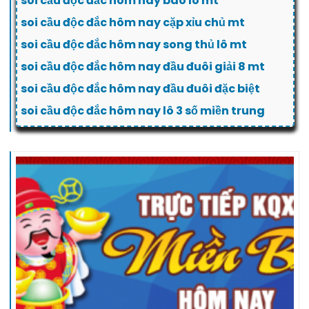
soi cầu độc đắc hôm nay bao lô mt
soi cầu độc đắc hôm nay cặp xỉu chủ mt
soi cầu độc đắc hôm nay song thủ lô mt
soi cầu độc đắc hôm nay đầu đuôi giải 8 mt
soi cầu độc đắc hôm nay đầu đuôi đặc biệt
soi cầu độc đắc hôm nay lô 3 số miền trung