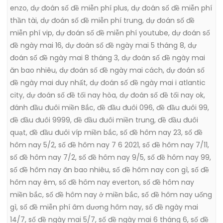
enzo
,
dự đoán số đề miễn phí plus
,
dự đoán số đề miễn phí
thần tài
,
dự đoán số đề miễn phí trung
,
dự đoán số đề
miễn phí vip
,
dự đoán số đề miễn phí youtube
,
dự đoán số
đề ngày mai 16
,
dự đoán số đề ngày mai 5 tháng 8
,
dự
đoán số đề ngày mai 8 tháng 3
,
dự đoán số đề ngày mai
ăn bao nhiêu
,
dự đoán số đề ngày mai cách
,
dự đoán số
đề ngày mai duy nhất
,
dự đoán số đề ngày mai i atlantic
city
,
dự đoán số đề tối nay hòa
,
dự đoán số đề tối nay ok
,
đánh đầu đuôi miền Bắc
,
đề đầu đuôi 096
,
đề đầu đuôi 99
,
đề đầu đuôi 9999
,
đề đầu đuôi miền trung
,
đề đầu đuôi
quạt
,
đề đầu đuôi víp miền bắc
,
số đề hôm nay 23
,
số đề
hôm nay 5/2
,
số đề hôm nay 7 6 2021
,
số đề hôm nay 7/11
,
số đề hôm nay 7/2
,
số đề hôm nay 9/5
,
số đề hôm nay 99
,
số đề hôm nay ăn bao nhiêu
,
số đề hôm nay con gì
,
số đề
hôm nay êm
,
số đề hôm nay everton
,
số đề hôm nay
miền bắc
,
số đề hôm nay ở miền bắc
,
số đề hôm nay uống
gì
,
số đề miễn phí âm dương hôm nay
,
số đề ngày mai
14/7
,
số đề ngày mai 5/7
,
số đề ngày mai 6 tháng 6
,
số đề