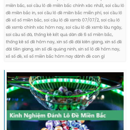
miền bắc
,
soi cầu lô đề miền bắc chính xác nhất
,
soi cầu lô
đề miền bắc in
,
soi cầu lô đề miền bắc miễn phí
,
soi cầu lô
đề xổ số miền bắc
,
soi cầu lô đề xsmb 07/07/2
,
soi cầu lô
đề xsmb chính xác hôm nay
,
soi cầu lô đề xsmb lâu ngày
,
soi cầu số đá
,
thống kê kết quả dàn đề 6 số miền bắc
,
thống kê số đề hôm nay
,
xin số đề đài kiên giang
,
xin số đề
đài tiền giang
,
xin số đề quảng ninh
,
xin số lô đề hôm nay
,
xổ số đề
,
xổ số miền bắc hôm nay đánh đề con gì