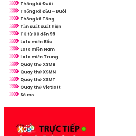
Thống kê Đuôi
Thống kê Đầu – Đuôi
Thống kê Tổng
Tần suất xuất hiện
TK từ 00 đến 99
Loto miền Bắc
Loto miền Nam
Loto miền Trung
Quay thử XSMB
Quay thử XSMN
Quay thử XSMT
Quay thử Vietlott
Sổ mơ