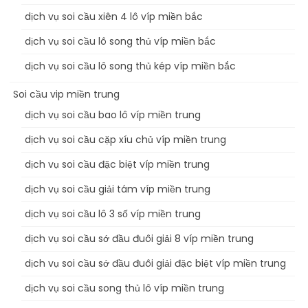
dịch vụ soi cầu xiên 4 lô víp miền bắc
dịch vụ soi cầu lô song thủ víp miền bắc
dịch vụ soi cầu lô song thủ kép víp miền bắc
Soi cầu vip miền trung
dịch vụ soi cầu bao lô víp miền trung
dịch vụ soi cầu cặp xíu chủ víp miền trung
dịch vụ soi cầu đặc biệt víp miền trung
dịch vụ soi cầu giải tám víp miền trung
dịch vụ soi cầu lô 3 số víp miền trung
dịch vụ soi cầu sớ đầu đuôi giải 8 víp miền trung
dịch vụ soi cầu sớ đầu đuôi giải đặc biệt víp miền trung
dịch vụ soi cầu song thủ lô víp miền trung