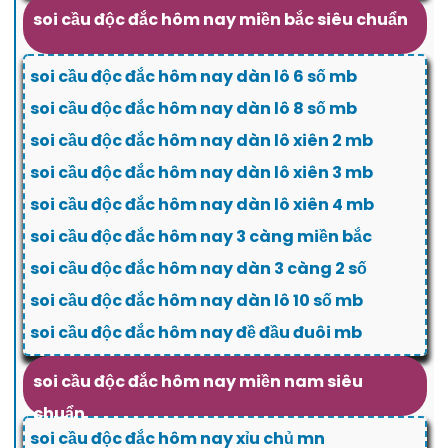
soi cầu độc đắc hôm nay miền bắc siêu chuẩn
soi cầu độc đắc hôm nay dàn lô 6 số mb
soi cầu độc đắc hôm nay dàn lô 8 số mb
soi cầu độc đắc hôm nay dàn lô xiên 2 mb
soi cầu độc đắc hôm nay dàn lô xiên 3 mb
soi cầu độc đắc hôm nay dàn lô xiên 4 mb
soi cầu độc đắc hôm nay 3 càng miền bắc
soi cầu độc đắc hôm nay dàn 3 càng 2 số
soi cầu độc đắc hôm nay dàn lô 10 số mb
soi cầu độc đắc hôm nay đề đầu đuôi mb
soi cầu độc đắc hôm nay miền nam siêu
chuẩn
soi cầu độc đắc hôm nay xỉu chủ mn