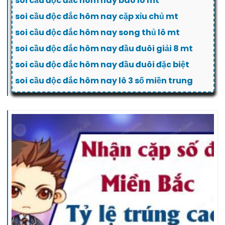
soi cầu độc đắc hôm nay bao lô mt
soi cầu độc đắc hôm nay cặp xỉu chủ mt
soi cầu độc đắc hôm nay song thủ lô mt
soi cầu độc đắc hôm nay đầu đuôi giải 8 mt
soi cầu độc đắc hôm nay đầu đuôi đặc biệt
soi cầu độc đắc hôm nay lô 3 số miền trung