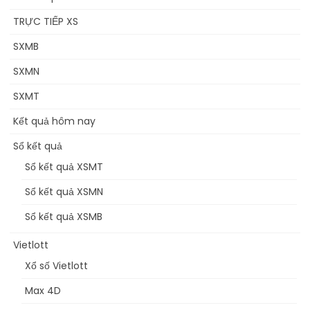
TRỰC TIẾP XS
SXMB
SXMN
SXMT
Kết quả hôm nay
Sổ kết quả
Sổ kết quả XSMT
Sổ kết quả XSMN
Sổ kết quả XSMB
Vietlott
Xổ số Vietlott
Max 4D