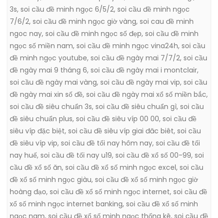
3s
,
soi cầu đề minh ngọc 6/5/2
,
soi cầu đề minh ngọc
7/6/2
,
soi cầu đề minh ngọc giờ vàng
,
soi cau đề minh
ngoc nay
,
soi cầu đề minh ngọc số đẹp
,
soi cầu đề minh
ngọc số miền nam
,
soi cầu đề minh ngọc vina24h
,
soi cầu
đề minh ngọc youtube
,
soi cầu đề ngày mai 7/7/2
,
soi cầu
đề ngày mai 9 tháng 6
,
soi cầu đề ngày mai i montclair
,
soi cầu đề ngày mai vàng
,
soi cầu đề ngày mai vip
,
soi cầu
đề ngày mai xin số đề
,
soi cầu đề ngày mai xổ số miền bắc
,
soi cầu đề siêu chuẩn 3s
,
soi cầu đề siêu chuẩn gì
,
soi cầu
đề siêu chuẩn plus
,
soi cầu đề siêu víp 00 00
,
soi cầu đề
siêu víp đặc biệt
,
soi cầu đề siêu víp giai đăc biêt
,
soi cầu
đề siêu víp vip
,
soi cầu đề tối nay hôm nay
,
soi cầu đề tối
nay huế
,
soi cầu đề tối nay u19
,
soi cầu đề xổ số 00-99
,
soi
cầu đề xổ số ăn
,
soi cầu đề xổ số minh ngọc excel
,
soi cầu
đề xổ số minh ngọc giàu
,
soi cầu đề xổ số minh ngọc giờ
hoàng đạo
,
soi cầu đề xổ số minh ngọc internet
,
soi cầu đề
xổ số minh ngọc internet banking
,
soi cầu đề xổ số minh
ngọc nam
,
soi cầu đề xổ số minh ngọc thống kê
,
soi cầu đề