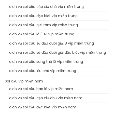
dịch vụ soi cầu cặp xíu chủ víp miền trung
dịch vụ soi cầu đặc biệt víp miền trung
dịch vụ soi cầu giải tám víp miền trung
dịch vụ soi cầu lô 3 số víp miền trung
dịch vụ soi cầu sớ đầu đuôi giải 8 víp miền trung
dịch vụ soi cầu sớ đầu đuôi giải đặc biệt víp miền trung
dịch vụ soi cầu song thủ lô víp miền trung
dịch vụ soi cầu xíu chủ víp miền trung
Soi cầu vip miền nam
dịch vụ soi cầu bao lô víp miền nam
dịch vụ soi cầu cặp xíu chủ víp miền nam
dịch vụ soi cầu đặc biệt víp miền nam