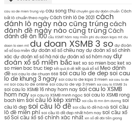
cau song thu
Cách
cau so de mien trung víp
chuyên gia dự đoán chuẩn
cách
Cách tính lô De 2021
bắt lô chuẩn theo ngày
đánh lô ngày nào cũng trúng
cách
đánh đề ngày nào cũng trúng
Cách
đánh đề ăn 100
cầu XSMT hôm nay miễn phí
du doan kqxs mt
du
du doan XSMB 3 so
dự đoán
doan lo xien mt
dự đoán xổ số chiều nay
dự đoán xổ số chính
xổ số ba miền
dự
xác
dự đoán xổ số hà nội
dự đoán xổ số hôm nay
đoán xổ số miền bắc
ket xo so mien bac
ket xo
Mẹo đánh
so mien bac truc tiep
kết quả xổ số
kết quả lô đề
soi cau lo de dep
soi cau
đề
soi cau lo de chuan 668
lo de khung 3 ngay
soi cau lo de kqxs 3 mien
soi cau lo de
soi cau lo de online
soi cau lo de vip 3 mien
mt
soi cau lo XSMB 3s
soi cau lo XSMB
soi cau lo XSMB 16 nhay hom nay
hom nay
soi cau lo XSMB rong
soi cau lo XSMB minh ngoc
soi cầu lô kép xsmb
bach kim
soi
soi cầu lô mn âm dương
soi cầu lô đề
soi cầu
cầu lô đẹp
soi cầu lô đề hà nội
lô đề miễn phí
soi cầu xổ
soi cầu lô đề đẹp nhất hôm nay
số
Soi cầu xổ số chính xác nhất
xin số đề đài tiền giang