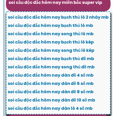
soi cầu độc đắc hôm nay miền bắc super vip
soi cầu độc đắc hôm nay bạch thủ lô 2 nháy mb
soi cầu độc đắc hôm nay bạch thủ lô mb
soi cầu độc đắc hôm nay song thủ lô mb
soi cầu độc đắc hôm nay bạch thủ lô kép
soi cầu độc đắc hôm nay song thủ lô kép
soi cầu độc đắc hôm nay bạch thủ đề mb
soi cầu độc đắc hôm nay song thủ đề mb
soi cầu độc đắc hôm nay dàn đề 4 số mb
soi cầu độc đắc hôm nay dàn đề 6 số mb
soi cầu độc đắc hôm nay dàn đề 8 số mb
soi cầu độc đắc hôm nay dàn đề 10 số mb
soi cầu độc đắc hôm nay dàn lô 4 số mb