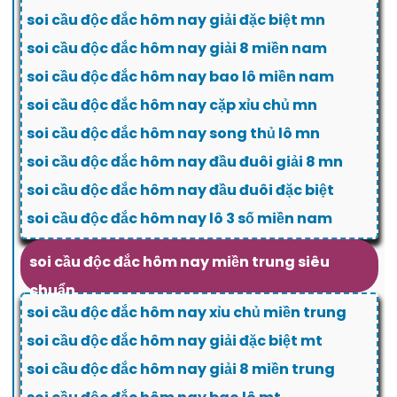
soi cầu độc đắc hôm nay giải đặc biệt mn
soi cầu độc đắc hôm nay giải 8 miền nam
soi cầu độc đắc hôm nay bao lô miền nam
soi cầu độc đắc hôm nay cặp xỉu chủ mn
soi cầu độc đắc hôm nay song thủ lô mn
soi cầu độc đắc hôm nay đầu đuôi giải 8 mn
soi cầu độc đắc hôm nay đầu đuôi đặc biệt
soi cầu độc đắc hôm nay lô 3 số miền nam
soi cầu độc đắc hôm nay miền trung siêu
chuẩn
soi cầu độc đắc hôm nay xỉu chủ miền trung
soi cầu độc đắc hôm nay giải đặc biệt mt
soi cầu độc đắc hôm nay giải 8 miền trung