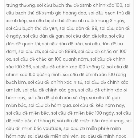
trúng thưởng
,
soi cầu bạch thủ đề xsmb chính xác 100
,
soi
cầu bạch thủ đề xsmb gio hoang dao
,
soi cầu bạch thủ đề
xsmb kép
,
soi cầu bạch thủ đề xsmb nuôi khung 3 ngày
,
soi cầu bạch thủ đề yên
,
soi cầu dàn đề 99
,
soi cầu dàn đề
ê ngày
,
soi cầu dàn đề gan
,
soi cầu dàn đề ielts
,
soi cầu
dàn đề quan tài
,
soi cầu dàn đề ước
,
soi cầu dàn đề ưu
đàm
,
soi cầu đề
,
soi cầu đề 8888
,
soi cầu đề chắc ăn 100
ox
,
soi cầu đề chắc ăn 100 quanh năm
,
soi cầu đề chính
xác 100 366
,
soi cầu đề chính xác 100 không 12
,
soi cầu đề
chính xác 100 quảng ninh
,
soi cầu đề chính xác 100 rông
bạch kim
,
soi cầu đề chính xác 4 số
,
soi cầu đề chính xác
amtek
,
soi cầu đề chính xác gan
,
soi cầu đề chính xác ơi
hôm nay
,
soi cầu đề chính xác số đẹp
,
soi cầu đề gan
miền bắc
,
soi cầu đề hôm qua
,
soi cầu đề kép hôm nay
,
soi cầu đề miền bắc
,
soi cầu đề miền bắc 100 ngày
,
soi cầu
đề miền bắc â tháng 6
,
soi cầu đề miền bắc âm dương
,
soi
cầu đề miền bắc youtube
,
soi cầu đề miễn phí ê miền
hôm nay
,
soi cầu đề miễn phí yên
,
soi cầu đề minh ngọc