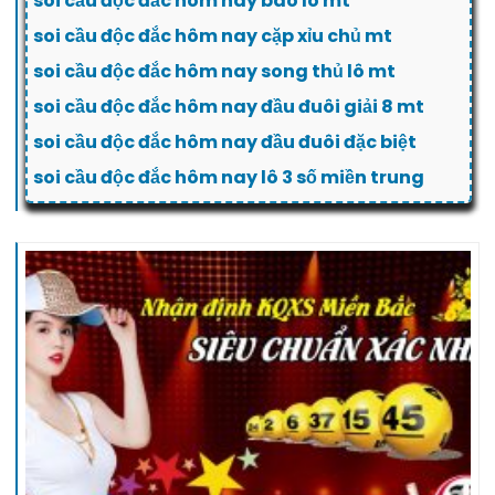
soi cầu độc đắc hôm nay bao lô mt
soi cầu độc đắc hôm nay cặp xỉu chủ mt
soi cầu độc đắc hôm nay song thủ lô mt
soi cầu độc đắc hôm nay đầu đuôi giải 8 mt
soi cầu độc đắc hôm nay đầu đuôi đặc biệt
soi cầu độc đắc hôm nay lô 3 số miền trung