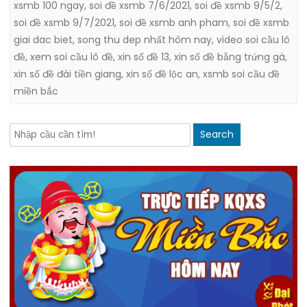
xsmb 100 ngay
,
soi đề xsmb 7/6/2021
,
soi đề xsmb 9/5/2
,
soi đề xsmb 9/7/2021
,
soi đề xsmb anh pham
,
soi đề xsmb
giai dac biet
,
song thu dep nhất hôm nay
,
video soi cầu lô
đề
,
xem soi cầu lô đề
,
xin số đề 13
,
xin số đề bằng trứng gà
,
xin số đề đài tiền giang
,
xin số đề lộc an
,
xsmb soi cầu đề
miền bắc
Search