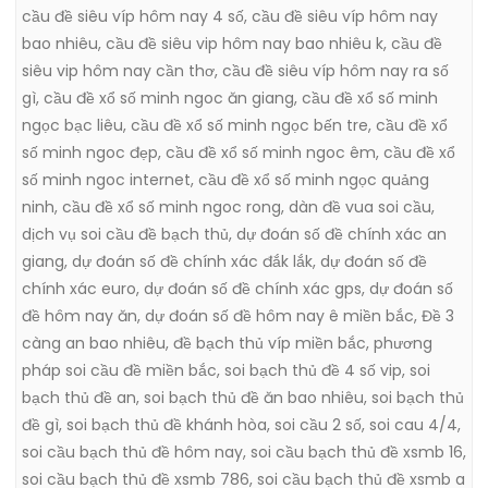
cầu đề siêu víp hôm nay 4 số
,
cầu đề siêu víp hôm nay
bao nhiêu
,
cầu đề siêu vip hôm nay bao nhiêu k
,
cầu đề
siêu vip hôm nay cần thơ
,
cầu đề siêu víp hôm nay ra số
gì
,
cầu đề xổ số minh ngoc ăn giang
,
cầu đề xổ số minh
ngọc bạc liêu
,
cầu đề xổ số minh ngọc bến tre
,
cầu đề xổ
số minh ngoc đẹp
,
cầu đề xổ số minh ngoc êm
,
cầu đề xổ
số minh ngoc internet
,
cầu đề xổ số minh ngọc quảng
ninh
,
cầu đề xổ số minh ngoc rong
,
dàn đề vua soi cầu
,
dịch vụ soi cầu đề bạch thủ
,
dự đoán số đề chính xác an
giang
,
dự đoán số đề chính xác đắk lắk
,
dự đoán số đề
chính xác euro
,
dự đoán số đề chính xác gps
,
dự đoán số
đề hôm nay ăn
,
dự đoán số đề hôm nay ê miền bắc
,
Đề 3
càng an bao nhiêu
,
đề bạch thủ víp miền bắc
,
phương
pháp soi cầu đề miền bắc
,
soi bạch thủ đề 4 số vip
,
soi
bạch thủ đề an
,
soi bạch thủ đề ăn bao nhiêu
,
soi bạch thủ
đề gì
,
soi bạch thủ đề khánh hòa
,
soi cầu 2 số
,
soi cau 4/4
,
soi cầu bạch thủ đề hôm nay
,
soi cầu bạch thủ đề xsmb 16
,
soi cầu bạch thủ đề xsmb 786
,
soi cầu bạch thủ đề xsmb a