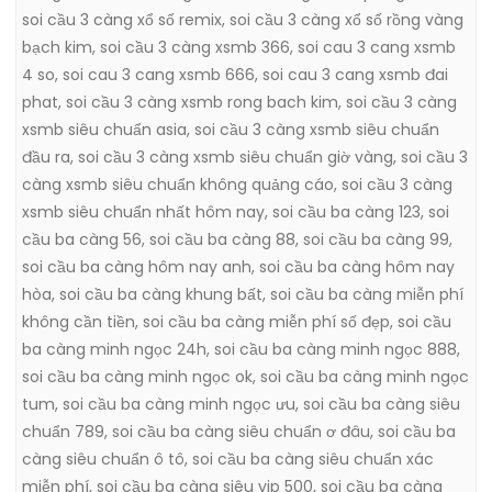
soi cầu 3 càng xổ số remix
,
soi cầu 3 càng xổ số rồng vàng
bạch kim
,
soi cầu 3 càng xsmb 366
,
soi cau 3 cang xsmb
4 so
,
soi cau 3 cang xsmb 666
,
soi cau 3 cang xsmb đai
phat
,
soi cầu 3 càng xsmb rong bach kim
,
soi cầu 3 càng
xsmb siêu chuẩn asia
,
soi cầu 3 càng xsmb siêu chuẩn
đầu ra
,
soi cầu 3 càng xsmb siêu chuẩn giờ vàng
,
soi cầu 3
càng xsmb siêu chuẩn không quảng cáo
,
soi cầu 3 càng
xsmb siêu chuẩn nhất hôm nay
,
soi cầu ba càng 123
,
soi
cầu ba càng 56
,
soi cầu ba càng 88
,
soi cầu ba càng 99
,
soi cầu ba càng hôm nay anh
,
soi cầu ba càng hôm nay
hòa
,
soi cầu ba càng khung bất
,
soi cầu ba càng miễn phí
không cần tiền
,
soi cầu ba càng miễn phí số đẹp
,
soi cầu
ba càng minh ngọc 24h
,
soi cầu ba càng minh ngọc 888
,
soi cầu ba càng minh ngọc ok
,
soi cầu ba càng minh ngọc
tum
,
soi cầu ba càng minh ngọc ưu
,
soi cầu ba càng siêu
chuẩn 789
,
soi cầu ba càng siêu chuẩn ơ đâu
,
soi cầu ba
càng siêu chuẩn ô tô
,
soi cầu ba càng siêu chuẩn xác
miễn phí
,
soi cầu ba càng siêu vip 500
,
soi cầu ba càng