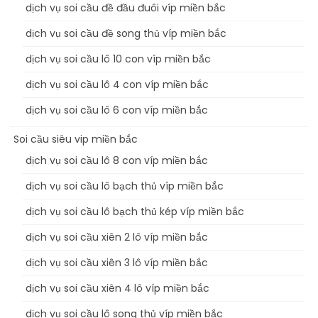
dịch vụ soi cầu đề đầu đuôi víp miền bắc
dịch vụ soi cầu đề song thủ víp miền bắc
dịch vụ soi cầu lô 10 con víp miền bắc
dịch vụ soi cầu lô 4 con víp miền bắc
dịch vụ soi cầu lô 6 con víp miền bắc
Soi cầu siêu vip miền bắc
dịch vụ soi cầu lô 8 con víp miền bắc
dịch vụ soi cầu lô bạch thủ víp miền bắc
dịch vụ soi cầu lô bạch thủ kép víp miền bắc
dịch vụ soi cầu xiên 2 lô víp miền bắc
dịch vụ soi cầu xiên 3 lô víp miền bắc
dịch vụ soi cầu xiên 4 lô víp miền bắc
dịch vụ soi cầu lô song thủ víp miền bắc