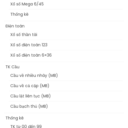
Xổ số Mega 6/45
Thống kê
Điện toán
Xổ số thần tài
Xổ số điện toán 123
Xổ số điện toán 6×36
TK Cầu
Cầu về nhiều nháy (MB)
Cầu về cả cặp (MB)
Cầu lật liên tục (MB)
Cầu bạch thủ (MB)
Thống kê
TK từ 00 đến 99