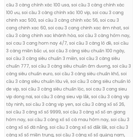
cầu 3 càng chính xác 100 usa
,
soi cầu 3 càng chính xác
100 ưu
,
soi cầu 3 càng chính xác 100 vip
,
soi cau 3 cang
chinh xac 500
,
soi cầu 3 càng chính xác 56
,
soi cau 3
cang chinh xac 60
,
soi cau 3 cang chinh xac êm nhat
,
soi
cầu 3 càng chinh xac khánh hòa
,
soi cầu 3 càng hôm nay
,
soi cau 3 cang hom nay 4/7
,
soi cầu 3 càng lô đề
,
soi cầu
3 càng miền bắc ưi
,
soi cầu 3 càng siêu chuẩn 100 ngày
,
soi cầu 3 càng siêu chuẩn 3 miền
,
soi cầu 3 càng siêu
chuẩn 777
,
soi cầu 3 càng siêu chuẩn âm dương
,
soi cầu 3
càng siêu chuẩn euro
,
soi cầu 3 càng siêu chuẩn khổ
,
soi
cầu 3 càng siêu chuẩn lâu về
,
soi cầu 3 càng siêu chuẩn lô
de vip
,
soi cầu 3 càng siêu chuẩn lộc
,
soi cau 3 cang sieu
vip dong nai
,
soi cầu 3 càng sieu vip lắk
,
soi cầu 3 càng vip
tây ninh
,
soi cầu 3 càng vip yen
,
soi cầu 3 càng xổ số 26
,
soi cầu 3 càng xổ số 9999
,
soi cầu 3 càng xổ số an giang
hôm nay
,
soi cầu 3 càng xổ số cà mau hôm nay
,
soi cầu 3
càng xổ số đà nẵng
,
soi cầu 3 càng xổ số đắk lắk
,
soi cầu 3
càng xổ số miền trung
,
soi cầu 3 càng xổ số quảng nam
,