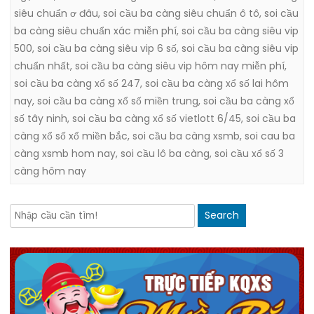
siêu chuẩn ơ đâu
,
soi cầu ba càng siêu chuẩn ô tô
,
soi cầu
ba càng siêu chuẩn xác miễn phí
,
soi cầu ba càng siêu vip
500
,
soi cầu ba càng siêu vip 6 số
,
soi cầu ba càng siêu vip
chuẩn nhất
,
soi cầu ba càng siêu vip hôm nay miễn phí
,
soi cầu ba càng xổ số 247
,
soi cầu ba càng xổ số lai hôm
nay
,
soi cầu ba càng xổ số miền trung
,
soi cầu ba càng xổ
số tây ninh
,
soi cầu ba càng xổ số vietlott 6/45
,
soi cầu ba
càng xổ số xổ miền bắc
,
soi cầu ba càng xsmb
,
soi cau ba
càng xsmb hom nay
,
soi cầu lô ba càng
,
soi cầu xổ số 3
càng hôm nay
Search