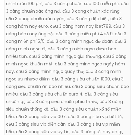
chính xác 100 phí
,
cầu 3 càng chuẩn xác 100 miễn phí
,
cầu
3 càng chuẩn xác ông nội
,
cầu 3 càng chuẩn xác rồng
,
cầu 3 càng chuẩn xác uyên
,
cầu 3 càng đặc biệt
,
cầu 3
càng hôm nay euro
,
cầu 3 càng hôm nay ibet789
,
cầu 3
càng hôm nay ông nội
,
cầu 3 càng miễn phí 4 số 9
,
cầu 3
càng miễn phí 5/5
,
cầu 3 càng minh ngọc dự đoán
,
cầu 3
càng minh ngọc đi
,
cầu 3 càng minh ngọc được bao
nhiêu tiền
,
cầu 3 càng minh ngọc giải thưởng
,
cầu 3 càng
minh ngọc khuôn mặt
,
cầu 3 càng minh ngọc ngày hôm
nay
,
cầu 3 càng minh ngọc quay thử
,
cầu 3 càng minh
ngọc ưu nhược điểm
,
cầu 3 càng siêu chuẩn 1000
,
cầu 3
càng siêu chuẩn ăn bao nhiêu
,
cầu 3 càng siêu chuẩn bao
nhiêu
,
cầu 3 càng siêu chuẩn euro 4
,
cầu 3 càng siêu
chuẩn gì
,
cầu 3 càng siêu chuẩn phía trước
,
cầu 3 càng
siêu chuẩn thống kê
,
cầu 3 càng siêu chuẩn xổ số miền
bắc
,
cầu 3 càng siêu vip 007
,
cầu 3 càng siêu vip bất tử
,
cầu 3 càng siêu vip diễn đàn
,
cầu 3 càng siêu vip miền
bắc
,
cầu 3 càng siêu vip uy tín
,
cầu 3 càng tối nay an gì
,