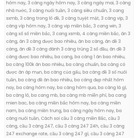
hôm nay
,
3 càng ngày hôm nay
,
3 càng ngày mai
,
3 càng
nhà nước
,
3 càng nuôi tuần
,
3 càng siêu chuẩn
,
3 cang
sxmb
,
3 càng trong lô đề
,
3 càng tuyệt mật
,
3 càng vip
,
3
càng víp hôm nay
,
3 càng vip miền bắc
,
3 cang win
,
3
càng xổ số miền bắc
,
3 cang xsmb
,
4 càng miền bắc
,
ăn 3
càng
,
ăn 3 càng được bao nhiêu
,
ăn ba càng
,
ăn đề 3
càng
,
ăn đề 3 càng đánh 3 càng trúng 2 số đầu
,
ăn đề 3
càng được bao nhiêu
,
ba cang
,
ba càng 1 ăn bao nhiêu
,
ba càng 100k ăn bao nhiêu
,
ba càng chuẩn
,
ba càng có
được ăn áp mạn
,
ba càng của gấu
,
ba càng đề 3 số nuôi
tuần
,
ba càng đề ăn bao nhiêu
,
ba càng đẹp nhất hôm
nay
,
ba càng hôm nay
,
ba càng hôm qua
,
ba càng là gì
,
ba càng lô
,
ba cang mb
,
ba càng mb miễn phí
,
ba cang
mien bac
,
ba càng miền bắc hôm nay
,
ba càng miền
nam
,
ba càng miền trung
,
ba càng ngày hôm nay
,
ba
càng nuôi tuần
,
Cách soi cầu 3 càng miền Bắc
,
cầu 3
càng
,
cầu 3 càng 247
,
cầu 3 càng 247 24h
,
cầu 3 càng
247 exchange rate
,
cầu 3 càng 247 gì
,
cầu 3 càng 247