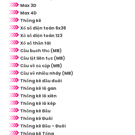
Max 3D
Max 4D
Thống kê
Xổ số điện toán 6x36
Xổ số điện toán 123
Xổ số thần tài
Cầu bạch thủ (MB)
Cầu lật liên tục (MB)
Cầu về cả cặp (MB)
Cầu về nhiều nháy (MB)
Thống kê đầu đuôi
Thống kê lô gan
Thống kê lô xiên
Thống kê lô kép
Thống kê Đầu
Thống kê Đuôi
Thống kê Đầu – Đuôi
Thống kê Tổng