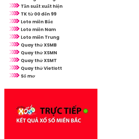
Tần suất xuất hiện
TK từ 00 đến 99
Loto miền Bắc
Loto miền Nam
Loto miền Trung
Quay thử XSMB
Quay thử XSMN
Quay thử XSMT
Quay thử Vietlott
Sổ mơ