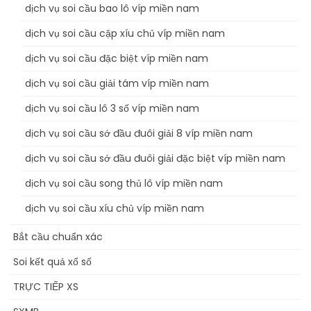
dịch vụ soi cầu bao lô víp miền nam
dịch vụ soi cầu cặp xíu chủ víp miền nam
dịch vụ soi cầu đặc biệt víp miền nam
dịch vụ soi cầu giải tám víp miền nam
dịch vụ soi cầu lô 3 số víp miền nam
dịch vụ soi cầu sớ đầu đuôi giải 8 víp miền nam
dịch vụ soi cầu sớ đầu đuôi giải đặc biệt víp miền nam
dịch vụ soi cầu song thủ lô víp miền nam
dịch vụ soi cầu xíu chủ víp miền nam
Bắt cầu chuẩn xác
Soi kết quả xổ số
TRỰC TIẾP XS