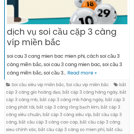
dịch vụ soi cầu cặp 3 càng
víp miền bắc
soi cau 3 cang mien bac mien phi, cách soi cầu 3
càng miền bắc, soi cau 3 cang mien bac, soi cầu 3
càng miền bắc, soi cầu 3…
Read more »
Soi cầu siêu vip miền bắc
,
Soi cầu vip miền bắc
bắt
cặp 3 càng giờ hoàng đạo
,
bắt cặp 3 càng hàng ngày
,
bắt
cặp 3 càng mb
,
bắt cặp 3 càng mb hàng ngày
,
bắt cặp 3
càng phát tài
,
bắt cặp 3 càng rồng bạch kim
,
bắt cặp 3
càng siêu chuẩn
,
bắt cặp 3 càng siêu víp
,
bắt cầu cặp 3
càng
,
bắt cầu cặp 3 càng cao cap
,
bắt cầu cặp 3 càng
sieu chính xác
,
bắt cầu cặp 3 càng so mien phí
,
bắt cầu