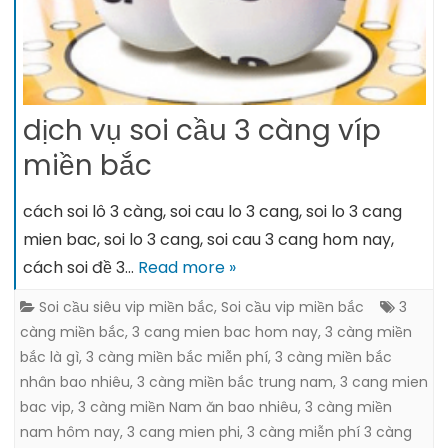
dịch vụ soi cầu 3 càng víp
miền bắc
cách soi lô 3 càng, soi cau lo 3 cang, soi lo 3 cang
mien bac, soi lo 3 cang, soi cau 3 cang hom nay,
cách soi đề 3…
Read more »
Soi cầu siêu vip miền bắc
,
Soi cầu vip miền bắc
3
càng miền bắc
,
3 cang mien bac hom nay
,
3 càng miền
bắc là gì
,
3 càng miền bắc miễn phí
,
3 càng miền bắc
nhân bao nhiêu
,
3 càng miền bắc trung nam
,
3 cang mien
bac vip
,
3 càng miền Nam ăn bao nhiêu
,
3 càng miền
nam hôm nay
,
3 cang mien phi
,
3 càng miễn phí 3 càng