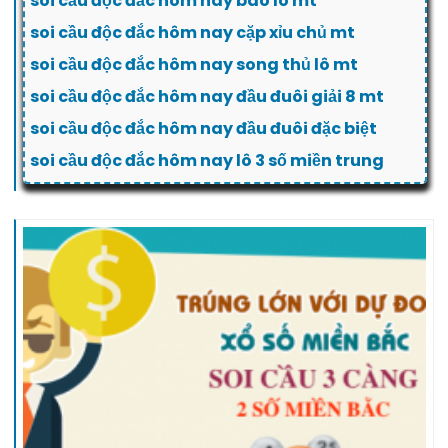
soi cầu độc đắc hôm nay bao lô mt
soi cầu độc đắc hôm nay cặp xỉu chủ mt
soi cầu độc đắc hôm nay song thủ lô mt
soi cầu độc đắc hôm nay đầu đuôi giải 8 mt
soi cầu độc đắc hôm nay đầu đuôi đặc biệt
soi cầu độc đắc hôm nay lô 3 số miền trung