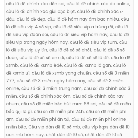
cầu lô đề chính xác dẫn soi
,
cầu lô đề chính xác de online
,
cầu lô đề chính xác giải đặc biệt
,
cầu lô đề chính xác ơ
đâu
,
cầu lô đề đẹp
,
cầu lô đề hôm nay âm bao nhiêu
,
cầu
lô đề siêu vip 4 số vip
,
cầu lô đề siêu vip a trúng rồi
,
cầu lô
đề siêu vip đoán soi
,
cầu lô đề siêu vip hôm nay
,
cầu lô đề
siêu vip trong ngày hôm nay
,
cầu lô đề siêu vip tum
,
cầu
lô đề siêu vip uy tín
,
cầu lô đề xổ số chốt
,
cầu lô đề xổ số
đoán
,
cầu lô đề xổ số em đi
,
cầu lô đề xổ số lô đề
,
cầu lô đề
xsmb
,
cầu lô đề xsmb êđê
,
cầu lô đề xsmb lô gan
,
cầu lô
đề xsmb ư1
,
cầu lô đề xsmb yang chuẩn
,
cầu số đề 3 miền
777
,
cầu số đề 3 miền ngày hôm nay
,
cầu số đề 3 miền
online
,
cầu số đề 3 miền trung nam
,
cầu số đề chính xác 3
miền
,
cầu số đề chính xác ôm
,
cầu số đề chính xác ray
churn
,
cầu số đề miền bắc bút mực 68 soi
,
cầu số đề miền
bắc gọi là gì
,
cầu số đề miễn phí 24h
,
cầu số đề miễn phí
am
,
cầu số đề miễn phí ăn tối
,
cầu số đề miễn phí online
miền bắc
,
Cầu vip dàn đề 10 số mb
,
cầu víp kqxs dàn đề 10
con mb hôm nay
,
chốt dàn đề 10 số
,
chốt dàn đề 10 số