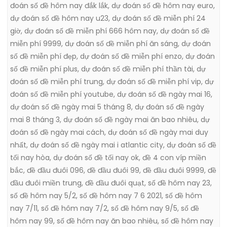
đoán số đề hôm nay đắk lắk
,
dự đoán số đề hôm nay euro
,
dự đoán số đề hôm nay u23
,
dự đoán số đề miễn phí 24
giờ
,
dự đoán số đề miễn phí 666 hôm nay
,
dự đoán số đề
miễn phí 9999
,
dự đoán số đề miễn phí ăn sáng
,
dự đoán
số đề miễn phí đẹp
,
dự đoán số đề miễn phí enzo
,
dự đoán
số đề miễn phí plus
,
dự đoán số đề miễn phí thần tài
,
dự
đoán số đề miễn phí trung
,
dự đoán số đề miễn phí vip
,
dự
đoán số đề miễn phí youtube
,
dự đoán số đề ngày mai 16
,
dự đoán số đề ngày mai 5 tháng 8
,
dự đoán số đề ngày
mai 8 tháng 3
,
dự đoán số đề ngày mai ăn bao nhiêu
,
dự
đoán số đề ngày mai cách
,
dự đoán số đề ngày mai duy
nhất
,
dự đoán số đề ngày mai i atlantic city
,
dự đoán số đề
tối nay hòa
,
dự đoán số đề tối nay ok
,
đề 4 con víp miền
bắc
,
đề đầu đuôi 096
,
đề đầu đuôi 99
,
đề đầu đuôi 9999
,
đề
đầu đuôi miền trung
,
đề đầu đuôi quạt
,
số đề hôm nay 23
,
số đề hôm nay 5/2
,
số đề hôm nay 7 6 2021
,
số đề hôm
nay 7/11
,
số đề hôm nay 7/2
,
số đề hôm nay 9/5
,
số đề
hôm nay 99
,
số đề hôm nay ăn bao nhiêu
,
số đề hôm nay