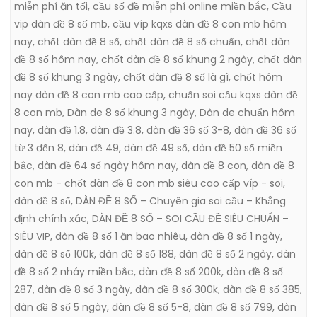
miễn phí ăn tối
,
cầu số đề miễn phí online miền bắc
,
Cầu
vip dàn đề 8 số mb
,
cầu víp kqxs dàn đề 8 con mb hôm
nay
,
chốt dàn đề 8 số
,
chốt dàn đề 8 số chuẩn
,
chốt dàn
đề 8 số hôm nay
,
chốt dàn đề 8 số khung 2 ngày
,
chốt dàn
đề 8 số khung 3 ngày
,
chốt dàn đề 8 số là gì
,
chốt hôm
nay dàn đề 8 con mb cao cấp
,
chuẩn soi cầu kqxs dàn đề
8 con mb
,
Dàn de 8 số khung 3 ngày
,
Dàn de chuẩn hôm
nay
,
dàn đề 1.8
,
dàn đề 3.8
,
dàn đề 36 số 3-8
,
dàn đề 36 số
từ 3 đến 8
,
dàn đề 49
,
dàn đề 49 số
,
dàn đề 50 số miền
bắc
,
dàn đề 64 số ngày hôm nay
,
dàn đề 8 con
,
dàn đề 8
con mb - chốt dàn đề 8 con mb siêu cao cấp víp - soi
,
dàn đề 8 số
,
DÀN ĐỀ 8 SỐ – Chuyên gia soi cầu – Khẳng
định chính xác
,
DÀN ĐỀ 8 SỐ – SOI CẦU ĐỀ SIÊU CHUẨN –
SIÊU VIP
,
dàn đề 8 số 1 ăn bao nhiêu
,
dàn đề 8 số 1 ngày
,
dàn đề 8 số 100k
,
dàn đề 8 số 188
,
dàn đề 8 số 2 ngày
,
dàn
đề 8 số 2 nháy miền bắc
,
dàn đề 8 số 200k
,
dàn đề 8 số
287
,
dàn đề 8 số 3 ngày
,
dàn đề 8 số 300k
,
dàn đề 8 số 385
,
dàn đề 8 số 5 ngày
,
dàn đề 8 số 5-8
,
dàn đề 8 số 799
,
dàn