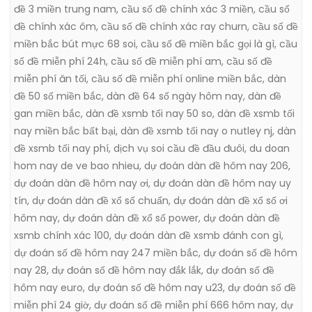
đề 3 miền trung nam
,
cầu số đề chính xác 3 miền
,
cầu số
đề chính xác ôm
,
cầu số đề chính xác ray churn
,
cầu số đề
miền bắc bút mực 68 soi
,
cầu số đề miền bắc gọi là gì
,
cầu
số đề miễn phí 24h
,
cầu số đề miễn phí am
,
cầu số đề
miễn phí ăn tối
,
cầu số đề miễn phí online miền bắc
,
dàn
đề 50 số miền bắc
,
dàn đề 64 số ngày hôm nay
,
dàn đề
gan miền bắc
,
dàn đề xsmb tối nay 50 so
,
dàn đề xsmb tối
nay miền bắc bất bại
,
dàn đề xsmb tối nay o nutley nj
,
dàn
đề xsmb tối nay phí
,
dịch vụ soi cầu đề đầu đuôi
,
du doan
hom nay de ve bao nhieu
,
dự đoán dàn đề hôm nay 206
,
dự đoán dàn đề hôm nay ơi
,
dự đoán dàn đề hôm nay uy
tín
,
dự đoán dàn đề xổ số chuẩn
,
dự đoán dàn đề xổ số ơi
hôm nay
,
dự đoán dàn đề xổ số power
,
dự đoán dàn đề
xsmb chính xác 100
,
dự đoán dàn đề xsmb đánh con gì
,
dự đoán số đề hôm nay 247 miền bắc
,
dự đoán số đề hôm
nay 28
,
dự đoán số đề hôm nay đắk lắk
,
dự đoán số đề
hôm nay euro
,
dự đoán số đề hôm nay u23
,
dự đoán số đề
miễn phí 24 giờ
,
dự đoán số đề miễn phí 666 hôm nay
,
dự