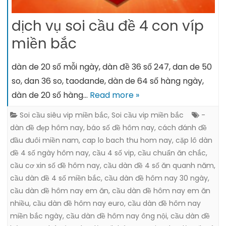
dịch vụ soi cầu đề 4 con víp
miền bắc
dàn de 20 số mỗi ngày, dàn đề 36 số 247, dan de 50
so, dan 36 so, taodande, dàn de 64 số hàng ngày,
dàn de 20 số hàng…
Read more »
Soi cầu siêu vip miền bắc
,
Soi cầu vip miền bắc
-
dàn đề đẹp hôm nay
,
báo số đề hôm nay
,
cách đánh đề
đầu đuôi miền nam
,
cap lo bach thu hom nay
,
cặp lô dàn
đề 4 số ngày hôm nay
,
cầu 4 số vip
,
cầu chuẩn ăn chắc
,
cầu cơ xin số đề hôm nay
,
cầu dàn đề 4 số ăn quanh năm
,
cầu dàn đề 4 số miền bắc
,
cầu dàn đề hôm nay 30 ngày
,
cầu dàn đề hôm nay em ăn
,
cầu dàn đề hôm nay em ăn
nhiều
,
cầu dàn đề hôm nay euro
,
cầu dàn đề hôm nay
miền bắc ngày
,
cầu dàn đề hôm nay ông nội
,
cầu dàn đề