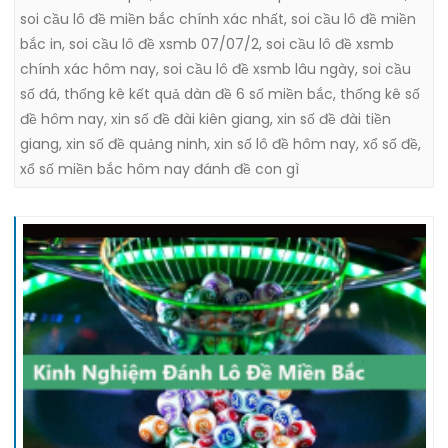
soi cầu lô đề miền bắc chính xác nhất
,
soi cầu lô đề miền
bắc in
,
soi cầu lô đề xsmb 07/07/2
,
soi cầu lô đề xsmb
chính xác hôm nay
,
soi cầu lô đề xsmb lâu ngày
,
soi cầu
số đá
,
thống kê kết quả dàn đề 6 số miền bắc
,
thống kê số
đề hôm nay
,
xin số đề đài kiên giang
,
xin số đề đài tiền
giang
,
xin số đề quảng ninh
,
xin số lô đề hôm nay
,
xổ số đề
,
xổ số miền bắc hôm nay đánh đề con gì