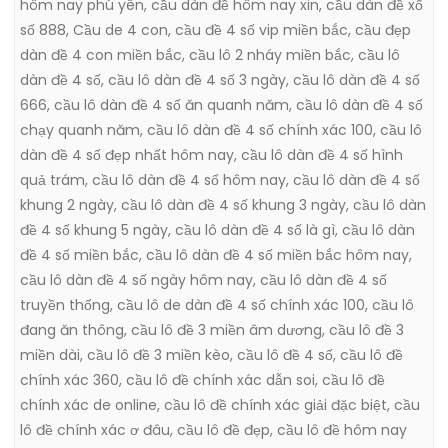
hôm nay phú yên
,
cầu dàn đề hôm nay xin
,
cầu dàn đề xổ
số 888
,
Cầu de 4 con
,
cầu đề 4 số vip miền bắc
,
cầu đẹp
dàn đề 4 con miền bắc
,
cầu lô 2 nháy miền bắc
,
cầu lô
dàn đề 4 số
,
cầu lô dàn đề 4 số 3 ngày
,
cầu lô dàn đề 4 số
666
,
cầu lô dàn đề 4 số ăn quanh năm
,
cầu lô dàn đề 4 số
chạy quanh năm
,
cầu lô dàn đề 4 số chính xác 100
,
cầu lô
dàn đề 4 số đẹp nhất hôm nay
,
cầu lô dàn đề 4 số hình
quả trám
,
cầu lô dàn đề 4 số hôm nay
,
cầu lô dàn đề 4 số
khung 2 ngày
,
cầu lô dàn đề 4 số khung 3 ngày
,
cầu lô dàn
đề 4 số khung 5 ngày
,
cầu lô dàn đề 4 số là gì
,
cầu lô dàn
đề 4 số miền bắc
,
cầu lô dàn đề 4 số miền bắc hôm nay
,
cầu lô dàn đề 4 số ngày hôm nay
,
cầu lô dàn đề 4 số
truyền thống
,
cầu lô de dàn đề 4 số chính xác 100
,
cầu lô
đang ăn thông
,
cầu lô đề 3 miền âm dương
,
cầu lô đề 3
miền dài
,
cầu lô đề 3 miền kèo
,
cầu lô đề 4 số
,
cầu lô đề
chính xác 360
,
cầu lô đề chính xác dẫn soi
,
cầu lô đề
chính xác de online
,
cầu lô đề chính xác giải đặc biệt
,
cầu
lô đề chính xác ơ đâu
,
cầu lô đề đẹp
,
cầu lô đề hôm nay