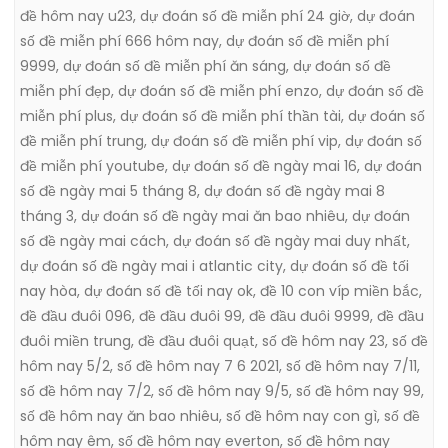
đề hôm nay u23
,
dự đoán số đề miễn phí 24 giờ
,
dự đoán
số đề miễn phí 666 hôm nay
,
dự đoán số đề miễn phí
9999
,
dự đoán số đề miễn phí ăn sáng
,
dự đoán số đề
miễn phí đẹp
,
dự đoán số đề miễn phí enzo
,
dự đoán số đề
miễn phí plus
,
dự đoán số đề miễn phí thần tài
,
dự đoán số
đề miễn phí trung
,
dự đoán số đề miễn phí vip
,
dự đoán số
đề miễn phí youtube
,
dự đoán số đề ngày mai 16
,
dự đoán
số đề ngày mai 5 tháng 8
,
dự đoán số đề ngày mai 8
tháng 3
,
dự đoán số đề ngày mai ăn bao nhiêu
,
dự đoán
số đề ngày mai cách
,
dự đoán số đề ngày mai duy nhất
,
dự đoán số đề ngày mai i atlantic city
,
dự đoán số đề tối
nay hòa
,
dự đoán số đề tối nay ok
,
đề 10 con víp miền bắc
,
đề đầu đuôi 096
,
đề đầu đuôi 99
,
đề đầu đuôi 9999
,
đề đầu
đuôi miền trung
,
đề đầu đuôi quạt
,
số đề hôm nay 23
,
số đề
hôm nay 5/2
,
số đề hôm nay 7 6 2021
,
số đề hôm nay 7/11
,
số đề hôm nay 7/2
,
số đề hôm nay 9/5
,
số đề hôm nay 99
,
số đề hôm nay ăn bao nhiêu
,
số đề hôm nay con gì
,
số đề
hôm nay êm
,
số đề hôm nay everton
,
số đề hôm nay