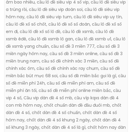
âm bao nhiêu
,
cầu lô đề siêu vip 4 số vip
,
cầu lô đề siêu vip
a trúng rồi
,
cầu lô đề siêu vip đoán soi
,
cầu lô đề siêu vip
hôm nay
,
cầu lô đề siêu vip tum
,
cầu lô đề siêu vip uy tín
,
cầu lô đề xổ số chốt
,
cầu lô đề xổ số đoán
,
cầu lô đề xổ số
em đi
,
cầu lô đề xổ số lô đề
,
cầu lô đề xsmb
,
cầu lô đề
xsmb êđê
,
cầu lô đề xsmb lô gan
,
cầu lô đề xsmb ư1
,
cầu lô
đề xsmb yang chuẩn
,
cầu số đề 3 miền 777
,
cầu số đề 3
miền ngày hôm nay
,
cầu số đề 3 miền online
,
cầu số đề 3
miền trung nam
,
cầu số đề chính xác 3 miền
,
cầu số đề
chính xác ôm
,
cầu số đề chính xác ray churn
,
cầu số đề
miền bắc bút mực 68 soi
,
cầu số đề miền bắc gọi là gì
,
cầu
số đề miễn phí 24h
,
cầu số đề miễn phí am
,
cầu số đề
miễn phí ăn tối
,
cầu số đề miễn phí online miền bắc
,
cầu
vip 4 số
,
Cầu vip dàn đề 4 số mb
,
cầu víp kqxs dàn đề 4
con mb hôm nay
,
chốt chuẩn dàn đề đầu đuôi mb
,
chốt
dàn đề 4 số
,
chốt dàn đề 4 số chuẩn
,
chốt dàn đề 4 số
hôm nay
,
chốt dàn đề 4 số khung 2 ngày
,
chốt dàn đề 4
số khung 3 ngày
,
chốt dàn đề 4 số là gì
,
chốt hôm nay dàn