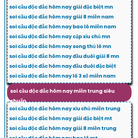
soi cầu độc đắc hôm nay giải đặc biệt mn
soi cầu độc đắc hôm nay giải 8 miền nam
soi cầu độc đắc hôm nay bao lô miền nam
soi cầu độc đắc hôm nay cặp xỉu chủ mn
soi cầu độc đắc hôm nay song thủ lô mn
soi cầu độc đắc hôm nay đầu đuôi giải 8 mn
soi cầu độc đắc hôm nay đầu đuôi đặc biệt
soi cầu độc đắc hôm nay lô 3 số miền nam
soi cầu độc đắc hôm nay miền trung siêu
chuẩn
soi cầu độc đắc hôm nay xỉu chủ miền trung
soi cầu độc đắc hôm nay giải đặc biệt mt
soi cầu độc đắc hôm nay giải 8 miền trung