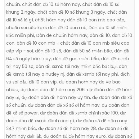
chuẩn
,
chốt dàn đề 10 số hôm nay
,
chốt dàn đề 10 số
khung 2 ngày
,
chốt dàn đề 10 số khung 3 ngày
,
chốt dàn
đề 10 số là gì
,
chốt hôm nay dàn đề 10 con mb cao cấp
,
chuẩn soi cầu kqxs dàn đề 10 con mb
,
Dàn de 10 số miền
Bắc miễn phí
,
Dàn de chuẩn hôm nay
,
dàn đề 10
,
dàn đề 10
con
,
dàn đề 10 con mb - chốt dàn đề 10 con mb siêu cao
cấp víp - soi
,
dàn đề 10 số
,
dàn đề 50 số miền bắc
,
dàn đề
64 số ngày hôm nay
,
dàn đề gan miền bắc
,
dàn đề xsmb
tối nay 50 so
,
dàn đề xsmb tối nay miền bắc bất bại
,
dàn
đề xsmb tối nay o nutley nj
,
dàn đề xsmb tối nay phí
,
dịch
vụ soi cầu đề 10 con víp
,
du doan hom nay de ve bao
nhieu
,
dự đoán dàn đề hôm nay 206
,
dự đoán dàn đề hôm
nay ơi
,
dự đoán dàn đề hôm nay uy tín
,
dự đoán dàn đề xổ
số chuẩn
,
dự đoán dàn đề xổ số ơi hôm nay
,
dự đoán dàn
đề xổ số power
,
dự đoán dàn đề xsmb chính xác 100
,
dự
đoán dàn đề xsmb đánh con gì
,
dự đoán số đề hôm nay
247 miền bắc
,
dự đoán số đề hôm nay 28
,
dự đoán số đề
hôm nay đắk lắk
,
dự đoán số đề hôm nay euro
,
dự đoán số