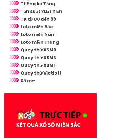
Thống kê Tổng
Tần suất xuất hiện
TK từ 00 đến 99
Loto miền Bắc
Loto miền Nam
Loto miền Trung
Quay thử XSMB
Quay thử XSMN
Quay thử XSMT
Quay thử Vietlott
Sổ mơ