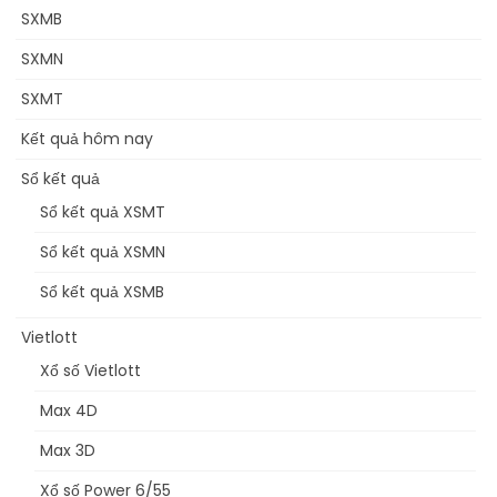
SXMB
SXMN
SXMT
Kết quả hôm nay
Sổ kết quả
Sổ kết quả XSMT
Sổ kết quả XSMN
Sổ kết quả XSMB
Vietlott
Xổ số Vietlott
Max 4D
Max 3D
Xổ số Power 6/55