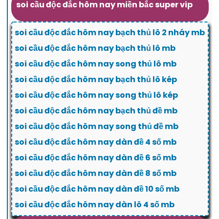
soi cầu độc đắc hôm nay miền bắc super vip
soi cầu độc đắc hôm nay bạch thủ lô 2 nháy mb
soi cầu độc đắc hôm nay bạch thủ lô mb
soi cầu độc đắc hôm nay song thủ lô mb
soi cầu độc đắc hôm nay bạch thủ lô kép
soi cầu độc đắc hôm nay song thủ lô kép
soi cầu độc đắc hôm nay bạch thủ đề mb
soi cầu độc đắc hôm nay song thủ đề mb
soi cầu độc đắc hôm nay dàn đề 4 số mb
soi cầu độc đắc hôm nay dàn đề 6 số mb
soi cầu độc đắc hôm nay dàn đề 8 số mb
soi cầu độc đắc hôm nay dàn đề 10 số mb
soi cầu độc đắc hôm nay dàn lô 4 số mb