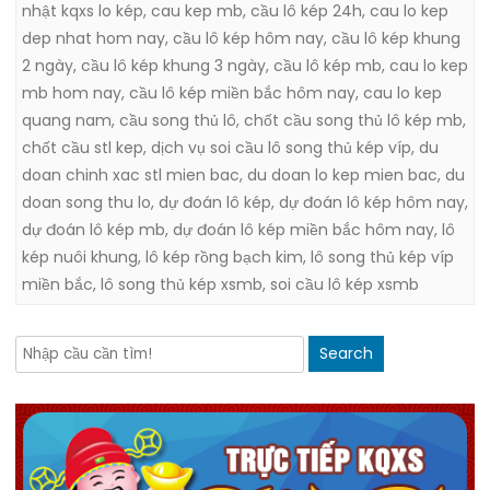
nhật kqxs lo kép
,
cau kep mb
,
cầu lô kép 24h
,
cau lo kep
dep nhat hom nay
,
cầu lô kép hôm nay
,
cầu lô kép khung
2 ngày
,
cầu lô kép khung 3 ngày
,
cầu lô kép mb
,
cau lo kep
mb hom nay
,
cầu lô kép miền bắc hôm nay
,
cau lo kep
quang nam
,
cầu song thủ lô
,
chốt cầu song thủ lô kép mb
,
chốt cầu stl kep
,
dịch vụ soi cầu lô song thủ kép víp
,
du
doan chinh xac stl mien bac
,
du doan lo kep mien bac
,
du
doan song thu lo
,
dự đoán lô kép
,
dự đoán lô kép hôm nay
,
dự đoán lô kép mb
,
dự đoán lô kép miền bắc hôm nay
,
lô
kép nuôi khung
,
lô kép rồng bạch kim
,
lô song thủ kép víp
miền bắc
,
lô song thủ kép xsmb
,
soi cầu lô kép xsmb
Search