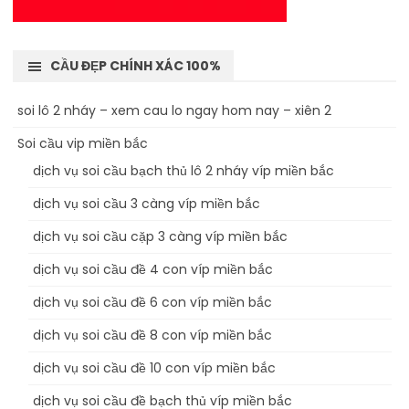
CẦU ĐẸP CHÍNH XÁC 100%
soi lô 2 nháy – xem cau lo ngay hom nay – xiên 2
Soi cầu vip miền bắc
dịch vụ soi cầu bạch thủ lô 2 nháy víp miền bắc
dịch vụ soi cầu 3 càng víp miền bắc
dịch vụ soi cầu cặp 3 càng víp miền bắc
dịch vụ soi cầu đề 4 con víp miền bắc
dịch vụ soi cầu đề 6 con víp miền bắc
dịch vụ soi cầu đề 8 con víp miền bắc
dịch vụ soi cầu đề 10 con víp miền bắc
dịch vụ soi cầu đề bạch thủ víp miền bắc