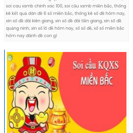
soi cau xsmb chinh xac 100
,
soi cầu xsmb miền bắc
,
thống
kê kết quả dàn đề 6 số miền bắc
,
thống kê số đề hôm nay
,
xin số đề đài kiên giang
,
xin số đề đài tiền giang
,
xin số đề
quảng ninh
,
xin số lô đề hôm nay
,
xổ số đề
,
xổ số miền bắc
hôm nay đánh đề con gì