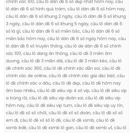
chính xác 100
,
cầu lô dàn đề 6 số đẹp nhất hôm nay
,
cầu
lô dàn đề 6 số hình quả trám
,
cầu lô dàn đề 6 số hôm nay
,
cầu lô dàn đề 6 số khung 2 ngày
,
cầu lô dàn đề 6 số khung
3 ngày
,
cầu lô dàn đề 6 số khung 5 ngày
,
cầu lô dàn đề 6
số là gì
,
cầu lô dàn đề 6 số miền bắc
,
cầu lô dàn đề 6 số
miền bắc hôm nay
,
cầu lô dàn đề 6 số ngày hôm nay
,
cầu
lô dàn đề 6 số truyền thống
,
cầu lô de dàn đề 6 số chính
xác 100
,
cầu lô đang ăn thông
,
cầu lô đề 3 miền âm
dương
,
cầu lô đề 3 miền dài
,
cầu lô đề 3 miền kèo
,
cầu lô
đề chính xác 360
,
cầu lô đề chính xác dẫn soi
,
cầu lô đề
chính xác de online
,
cầu lô đề chính xác giải đặc biệt
,
cầu
lô đề chính xác ơ đâu
,
cầu lô đề đẹp
,
cầu lô đề hôm nay
âm bao nhiêu
,
cầu lô đề siêu vip 4 số vip
,
cầu lô đề siêu vip
a trúng rồi
,
cầu lô đề siêu vip đoán soi
,
cầu lô đề siêu vip
hôm nay
,
cầu lô đề siêu vip tum
,
cầu lô đề siêu vip uy tín
,
cầu lô đề xổ số chốt
,
cầu lô đề xổ số đoán
,
cầu lô đề xổ số
em đi
,
cầu lô đề xổ số lô đề
,
cầu lô đề xsmb
,
cầu lô đề
xsmb êđê
,
cầu lô đề xsmb lô gan
,
cầu lô đề xsmb ư1
,
cầu lô