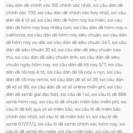
cầu dàn đề chính xác 100 chính xác nhất
,
soi cầu dàn đề
chính xác 700
,
soi cầu dàn đề chính xác hay nhất
,
soi cầu
dàn đề ê tô số
,
soi cầu dàn đề hôm nay ba miền
,
soi cầu
dàn đề hôm nay bao nhiêu con
,
soi cầu dàn đề hôm nay o
california
,
soi cầu dàn đề hôm nay siêu chuẩn
,
soi cầu dàn
đề hôm nay ưu đãi
,
soi cầu dàn đề siêu chuẩn 247
,
soi cầu
dàn đề siêu chuẩn 30 số
,
soi cầu dàn đề siêu chuẩn cao
thủ
,
soi cầu dàn đề siêu chuẩn ênh
,
soi cầu dàn đề siêu
chuẩn ngày hôm nay
,
soi cầu dàn đề tối nay 3/7
,
soi cầu
dàn đề tối nay ê tô
,
soi cầu dàn đề tối nay o nyc
,
soi cầu
dàn đề tối nay remix
,
soi cầu dàn đề xổ số 36
,
soi cầu dàn
đề xổ số 99
,
soi cầu dàn đề xổ số online miễn phí
,
soi cầu
dàn đề xsmb giải đặc biệt
,
soi cầu đề 1 số
,
soi cầu lô đề 888
xsmb hôm nay
,
soi cầu lô đề chuẩn miền bắc miễn phí
,
soi
cầu lô đề kết quả xổ số miền bắc
,
soi cầu lô đề miền bắc
chính xác nhất
,
soi cầu lô đề miền bắc in
,
soi cầu lô đề
xsmb 07/07/2
,
soi cầu lô đề xsmb chính xác hôm nay
,
soi
cầu lô đề xsmb lâu ngày
,
soi cầu miền bắc
,
soi cầu số đá
,