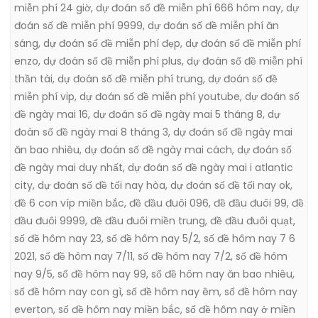
miễn phí 24 giờ
,
dự đoán số đề miễn phí 666 hôm nay
,
dự
đoán số đề miễn phí 9999
,
dự đoán số đề miễn phí ăn
sáng
,
dự đoán số đề miễn phí đẹp
,
dự đoán số đề miễn phí
enzo
,
dự đoán số đề miễn phí plus
,
dự đoán số đề miễn phí
thần tài
,
dự đoán số đề miễn phí trung
,
dự đoán số đề
miễn phí vip
,
dự đoán số đề miễn phí youtube
,
dự đoán số
đề ngày mai 16
,
dự đoán số đề ngày mai 5 tháng 8
,
dự
đoán số đề ngày mai 8 tháng 3
,
dự đoán số đề ngày mai
ăn bao nhiêu
,
dự đoán số đề ngày mai cách
,
dự đoán số
đề ngày mai duy nhất
,
dự đoán số đề ngày mai i atlantic
city
,
dự đoán số đề tối nay hòa
,
dự đoán số đề tối nay ok
,
đề 6 con víp miền bắc
,
đề đầu đuôi 096
,
đề đầu đuôi 99
,
đề
đầu đuôi 9999
,
đề đầu đuôi miền trung
,
đề đầu đuôi quạt
,
số đề hôm nay 23
,
số đề hôm nay 5/2
,
số đề hôm nay 7 6
2021
,
số đề hôm nay 7/11
,
số đề hôm nay 7/2
,
số đề hôm
nay 9/5
,
số đề hôm nay 99
,
số đề hôm nay ăn bao nhiêu
,
số đề hôm nay con gì
,
số đề hôm nay êm
,
số đề hôm nay
everton
,
số đề hôm nay miền bắc
,
số đề hôm nay ở miền