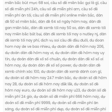
miền bắc bút mực 68 soi
,
cầu số đề miền bắc gọi là gì
,
cầu
số đề miễn phí 24h
,
cầu số đề miễn phí am
,
cầu số đề
miễn phí ăn tối
,
cầu số đề miễn phí online miền bắc
,
dàn
đề 50 số miền bắc
,
dàn đề 64 số ngày hôm nay
,
dàn đề
gan miền bắc
,
dàn đề xsmb tối nay 50 so
,
dàn đề xsmb tối
nay miền bắc bất bại
,
dàn đề xsmb tối nay o nutley nj
,
dàn
đề xsmb tối nay phí
,
dịch vụ soi cầu đề đầu đuôi
,
du doan
hom nay de ve bao nhieu
,
dự đoán dàn đề hôm nay 206
,
dự đoán dàn đề hôm nay ơi
,
dự đoán dàn đề hôm nay uy
tín
,
dự đoán dàn đề xổ số chuẩn
,
dự đoán dàn đề xổ số ơi
hôm nay
,
dự đoán dàn đề xổ số power
,
dự đoán dàn đề
xsmb chính xác 100
,
dự đoán dàn đề xsmb đánh con gì
,
dự đoán số đề hôm nay 247 miền bắc
,
dự đoán số đề hôm
nay 28
,
dự đoán số đề hôm nay đắk lắk
,
dự đoán số đề
hôm nay euro
,
dự đoán số đề hôm nay u23
,
dự đoán số đề
miễn phí 24 giờ
,
dự đoán số đề miễn phí 666 hôm nay
,
dự
đoán số đề miễn phí 9999
,
dự đoán số đề miễn phí ăn
sáng
,
dự đoán số đề miễn phí đẹp
,
dự đoán số đề miễn phí