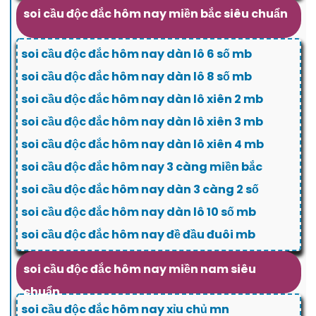
soi cầu độc đắc hôm nay miền bắc siêu chuẩn
soi cầu độc đắc hôm nay dàn lô 6 số mb
soi cầu độc đắc hôm nay dàn lô 8 số mb
soi cầu độc đắc hôm nay dàn lô xiên 2 mb
soi cầu độc đắc hôm nay dàn lô xiên 3 mb
soi cầu độc đắc hôm nay dàn lô xiên 4 mb
soi cầu độc đắc hôm nay 3 càng miền bắc
soi cầu độc đắc hôm nay dàn 3 càng 2 số
soi cầu độc đắc hôm nay dàn lô 10 số mb
soi cầu độc đắc hôm nay đề đầu đuôi mb
soi cầu độc đắc hôm nay miền nam siêu
chuẩn
soi cầu độc đắc hôm nay xỉu chủ mn