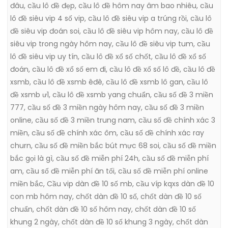
đâu
,
cầu lô đề đẹp
,
cầu lô đề hôm nay âm bao nhiêu
,
cầu
lô đề siêu vip 4 số vip
,
cầu lô đề siêu vip a trúng rồi
,
cầu lô
đề siêu vip đoán soi
,
cầu lô đề siêu vip hôm nay
,
cầu lô đề
siêu vip trong ngày hôm nay
,
cầu lô đề siêu vip tum
,
cầu
lô đề siêu vip uy tín
,
cầu lô đề xổ số chốt
,
cầu lô đề xổ số
đoán
,
cầu lô đề xổ số em đi
,
cầu lô đề xổ số lô đề
,
cầu lô đề
xsmb
,
cầu lô đề xsmb êđê
,
cầu lô đề xsmb lô gan
,
cầu lô
đề xsmb ư1
,
cầu lô đề xsmb yang chuẩn
,
cầu số đề 3 miền
777
,
cầu số đề 3 miền ngày hôm nay
,
cầu số đề 3 miền
online
,
cầu số đề 3 miền trung nam
,
cầu số đề chính xác 3
miền
,
cầu số đề chính xác ôm
,
cầu số đề chính xác ray
churn
,
cầu số đề miền bắc bút mực 68 soi
,
cầu số đề miền
bắc gọi là gì
,
cầu số đề miễn phí 24h
,
cầu số đề miễn phí
am
,
cầu số đề miễn phí ăn tối
,
cầu số đề miễn phí online
miền bắc
,
Cầu vip dàn đề 10 số mb
,
cầu víp kqxs dàn đề 10
con mb hôm nay
,
chốt dàn đề 10 số
,
chốt dàn đề 10 số
chuẩn
,
chốt dàn đề 10 số hôm nay
,
chốt dàn đề 10 số
khung 2 ngày
,
chốt dàn đề 10 số khung 3 ngày
,
chốt dàn