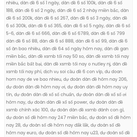
nhiêu
,
dàn đề 6 số 1 ngày
,
dàn đề 6 số 100k
,
dàn đề 6 số
188
,
dàn đề 6 số 2 ngày
,
dàn đề 6 số 2 nháy miền bắc
,
dàn
đề 6 số 200k
,
dàn đề 6 số 267
,
dàn đề 6 số 3 ngày
,
dàn đề
6 số 300k
,
dàn đề 6 số 365
,
dàn đề 6 số 5 ngày
,
dàn đề 6 số
5-6
,
dàn đề 6 số 666
,
dàn đề 6 số 6789
,
dàn đề 6 số 799
dàn đề 6 số 88
,
dàn đề 6 số 888
,
dàn đề 6 số 99
,
dàn đề 6
số ăn bao nhiêu
,
dàn đề 64 số ngày hôm nay
,
dàn đề gan
miền bắc
,
dàn đề xsmb tối nay 50 so
,
dàn đề xsmb tối nay
miền bắc bất bại
,
dàn đề xsmb tối nay o nutley nj
,
dàn đề
xsmb tối nay phí
,
dịch vụ soi cầu đề 6 con víp
,
du doan
hom nay de ve bao nhieu
,
dự đoán dàn đề hôm nay 206
,
dự đoán dàn đề hôm nay ơi
,
dự đoán dàn đề hôm nay uy
tín
,
dự đoán dàn đề xổ số chuẩn
,
dự đoán dàn đề xổ số ơi
hôm nay
,
dự đoán dàn đề xổ số power
,
dự đoán dàn đề
xsmb chính xác 100
,
dự đoán dàn đề xsmb đánh con gì
,
dự đoán số đề hôm nay 247 miền bắc
,
dự đoán số đề hôm
nay 28
,
dự đoán số đề hôm nay đắk lắk
,
dự đoán số đề
hôm nay euro
,
dự đoán số đề hôm nay u23
,
dự đoán số đề