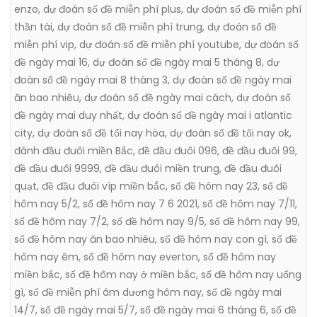
enzo
,
dự đoán số đề miễn phí plus
,
dự đoán số đề miễn phí
thần tài
,
dự đoán số đề miễn phí trung
,
dự đoán số đề
miễn phí vip
,
dự đoán số đề miễn phí youtube
,
dự đoán số
đề ngày mai 16
,
dự đoán số đề ngày mai 5 tháng 8
,
dự
đoán số đề ngày mai 8 tháng 3
,
dự đoán số đề ngày mai
ăn bao nhiêu
,
dự đoán số đề ngày mai cách
,
dự đoán số
đề ngày mai duy nhất
,
dự đoán số đề ngày mai i atlantic
city
,
dự đoán số đề tối nay hòa
,
dự đoán số đề tối nay ok
,
đánh đầu đuôi miền Bắc
,
đề đầu đuôi 096
,
đề đầu đuôi 99
,
đề đầu đuôi 9999
,
đề đầu đuôi miền trung
,
đề đầu đuôi
quạt
,
đề đầu đuôi víp miền bắc
,
số đề hôm nay 23
,
số đề
hôm nay 5/2
,
số đề hôm nay 7 6 2021
,
số đề hôm nay 7/11
,
số đề hôm nay 7/2
,
số đề hôm nay 9/5
,
số đề hôm nay 99
,
số đề hôm nay ăn bao nhiêu
,
số đề hôm nay con gì
,
số đề
hôm nay êm
,
số đề hôm nay everton
,
số đề hôm nay
miền bắc
,
số đề hôm nay ở miền bắc
,
số đề hôm nay uống
gì
,
số đề miễn phí âm dương hôm nay
,
số đề ngày mai
14/7
,
số đề ngày mai 5/7
,
số đề ngày mai 6 tháng 6
,
số đề