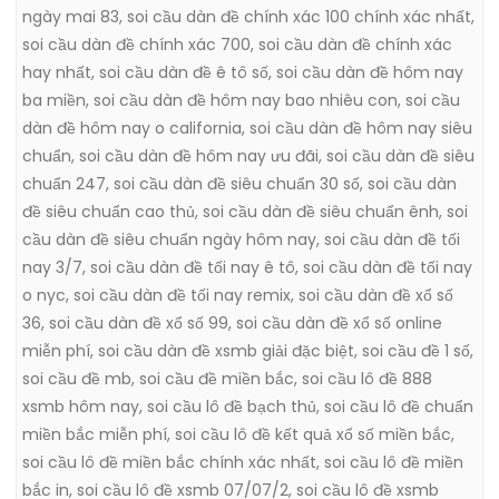
ngày mai 83
,
soi cầu dàn đề chính xác 100 chính xác nhất
,
soi cầu dàn đề chính xác 700
,
soi cầu dàn đề chính xác
hay nhất
,
soi cầu dàn đề ê tô số
,
soi cầu dàn đề hôm nay
ba miền
,
soi cầu dàn đề hôm nay bao nhiêu con
,
soi cầu
dàn đề hôm nay o california
,
soi cầu dàn đề hôm nay siêu
chuẩn
,
soi cầu dàn đề hôm nay ưu đãi
,
soi cầu dàn đề siêu
chuẩn 247
,
soi cầu dàn đề siêu chuẩn 30 số
,
soi cầu dàn
đề siêu chuẩn cao thủ
,
soi cầu dàn đề siêu chuẩn ênh
,
soi
cầu dàn đề siêu chuẩn ngày hôm nay
,
soi cầu dàn đề tối
nay 3/7
,
soi cầu dàn đề tối nay ê tô
,
soi cầu dàn đề tối nay
o nyc
,
soi cầu dàn đề tối nay remix
,
soi cầu dàn đề xổ số
36
,
soi cầu dàn đề xổ số 99
,
soi cầu dàn đề xổ số online
miễn phí
,
soi cầu dàn đề xsmb giải đặc biệt
,
soi cầu đề 1 số
,
soi cầu đề mb
,
soi cầu đề miền bắc
,
soi cầu lô đề 888
xsmb hôm nay
,
soi cầu lô đề bạch thủ
,
soi cầu lô đề chuẩn
miền bắc miễn phí
,
soi cầu lô đề kết quả xổ số miền bắc
,
soi cầu lô đề miền bắc chính xác nhất
,
soi cầu lô đề miền
bắc in
,
soi cầu lô đề xsmb 07/07/2
,
soi cầu lô đề xsmb