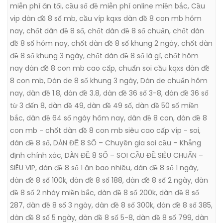
miễn phí ăn tối
,
cầu số đề miễn phí online miền bắc
,
Cầu
vip dàn đề 8 số mb
,
cầu víp kqxs dàn đề 8 con mb hôm
nay
,
chốt dàn đề 8 số
,
chốt dàn đề 8 số chuẩn
,
chốt dàn
đề 8 số hôm nay
,
chốt dàn đề 8 số khung 2 ngày
,
chốt dàn
đề 8 số khung 3 ngày
,
chốt dàn đề 8 số là gì
,
chốt hôm
nay dàn đề 8 con mb cao cấp
,
chuẩn soi cầu kqxs dàn đề
8 con mb
,
Dàn de 8 số khung 3 ngày
,
Dàn de chuẩn hôm
nay
,
dàn đề 1.8
,
dàn đề 3.8
,
dàn đề 36 số 3-8
,
dàn đề 36 số
từ 3 đến 8
,
dàn đề 49
,
dàn đề 49 số
,
dàn đề 50 số miền
bắc
,
dàn đề 64 số ngày hôm nay
,
dàn đề 8 con
,
dàn đề 8
con mb - chốt dàn đề 8 con mb siêu cao cấp víp - soi
,
dàn đề 8 số
,
DÀN ĐỀ 8 SỐ – Chuyên gia soi cầu – Khẳng
định chính xác
,
DÀN ĐỀ 8 SỐ – SOI CẦU ĐỀ SIÊU CHUẨN –
SIÊU VIP
,
dàn đề 8 số 1 ăn bao nhiêu
,
dàn đề 8 số 1 ngày
,
dàn đề 8 số 100k
,
dàn đề 8 số 188
,
dàn đề 8 số 2 ngày
,
dàn
đề 8 số 2 nháy miền bắc
,
dàn đề 8 số 200k
,
dàn đề 8 số
287
,
dàn đề 8 số 3 ngày
,
dàn đề 8 số 300k
,
dàn đề 8 số 385
,
dàn đề 8 số 5 ngày
,
dàn đề 8 số 5-8
,
dàn đề 8 số 799
,
dàn