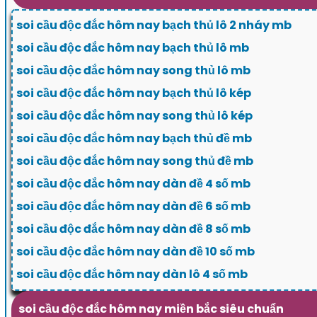
DỊCH VỤ SOI CẦU ĐỀ 4 CON VÍP
DỊCH VỤ SOI CẦU XIÊN 
/55
CẦU BẠCH THỦ (MB)
THỐNG KÊ ĐẦU – ĐUÔI
soi cầu độc đắc hôm nay bạch thủ lô 2 nháy mb
MIỀN BẮC
MIỀN BẮC
soi cầu độc đắc hôm nay bạch thủ lô mb
45
THỐNG KÊ ĐUÔI
DỊCH VỤ SOI CẦU ĐỀ 6 CON VÍP
DỊCH VỤ SOI CẦU XIÊN 
soi cầu độc đắc hôm nay song thủ lô mb
MIỀN BẮC
MIỀN BẮC
THỐNG KÊ ĐẦU
soi cầu độc đắc hôm nay bạch thủ lô kép
DỊCH VỤ SOI CẦU ĐỀ 8 CON VÍP
DỊCH VỤ SOI CẦU XIÊN 
THỐNG KÊ LÔ KÉP
soi cầu độc đắc hôm nay song thủ lô kép
MIỀN BẮC
MIỀN BẮC
THỐNG KÊ LÔ XIÊN
soi cầu độc đắc hôm nay bạch thủ đề mb
DỊCH VỤ SOI CẦU ĐỀ 10 CON VÍP
DỊCH VỤ SOI CẦU LÔ 
soi cầu độc đắc hôm nay song thủ đề mb
MIỀN BẮC
THỐNG KÊ LÔ GAN
VÍP MIỀN BẮC
soi cầu độc đắc hôm nay dàn đề 4 số mb
DỊCH VỤ SOI CẦU ĐỀ BẠCH THỦ
THỐNG KÊ ĐẦU ĐUÔI
DỊCH VỤ SOI CẦU LÔ 
soi cầu độc đắc hôm nay dàn đề 6 số mb
VÍP MIỀN BẮC
KÉP VÍP MIỀN BẮC
soi cầu độc đắc hôm nay dàn đề 8 số mb
DỊCH VỤ SOI CẦU ĐỀ ĐẦU ĐUÔI
soi cầu độc đắc hôm nay dàn đề 10 số mb
VÍP MIỀN BẮC
soi cầu độc đắc hôm nay dàn lô 4 số mb
DỊCH VỤ SOI CẦU ĐỀ SONG THỦ
VÍP MIỀN BẮC
soi cầu độc đắc hôm nay miền bắc siêu chuẩn