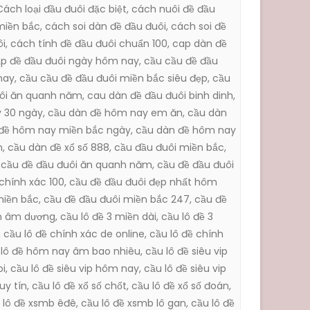
Cách loại đầu đuôi đặc biệt
,
cách nuôi đề đầu
miền bắc
,
cách soi dàn đề đầu đuôi
,
cách soi đề
ôi
,
cách tính đề đầu đuôi chuẩn 100
,
cap dàn đề
p đề đầu đuôi ngày hôm nay
,
cầu cầu đề đầu
nay
,
cầu cầu đề đầu đuôi miền bắc siêu đẹp
,
cầu
uôi ăn quanh năm
,
cau dàn đề đầu đuôi binh dinh
,
 30 ngày
,
cầu dàn đề hôm nay em ăn
,
cầu dàn
đề hôm nay miền bắc ngày
,
cầu dàn đề hôm nay
n
,
cầu dàn đề xổ số 888
,
cầu đầu đuôi miền bắc
,
,
cầu đề đầu đuôi ăn quanh năm
,
cầu đề đầu đuôi
chính xác 100
,
cầu đề đầu đuôi đẹp nhất hôm
miền bắc
,
cầu đề đầu đuôi miền bắc 247
,
cầu đề
ền âm dương
,
cầu lô đề 3 miền dài
,
cầu lô đề 3
,
cầu lô đề chính xác de online
,
cầu lô đề chính
 lô đề hôm nay âm bao nhiêu
,
cầu lô đề siêu vip
oi
,
cầu lô đề siêu vip hôm nay
,
cầu lô đề siêu vip
uy tín
,
cầu lô đề xổ số chốt
,
cầu lô đề xổ số đoán
,
 lô đề xsmb êđê
,
cầu lô đề xsmb lô gan
,
cầu lô đề