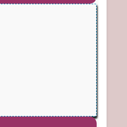
2 LÔ VÍP
DỊCH VỤ SOI CẦU GIẢI TÁM VÍP
QUAY THỬ XSMB
MIỀN TRUNG
3 LÔ VÍP
DỊCH VỤ SOI CẦU LÔ 3 SỐ VÍP
MIỀN TRUNG
4 LÔ VÍP
DỊCH VỤ SOI CẦU SỚ ĐẦU ĐUÔI
GIẢI 8 VÍP MIỀN TRUNG
SONG THỦ
DỊCH VỤ SOI CẦU SỚ ĐẦU ĐUÔI
GIẢI ĐẶC BIỆT VÍP MIỀN
TRUNG
SONG THỦ
DỊCH VỤ SOI CẦU SONG THỦ LÔ
VÍP MIỀN TRUNG
DỊCH VỤ SOI CẦU XÍU CHỦ VÍP
MIỀN TRUNG