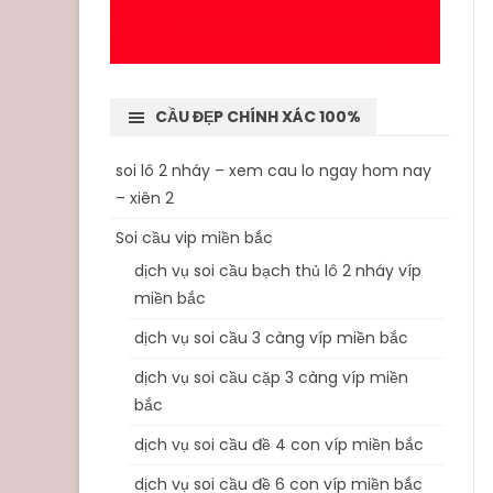
CẦU ĐẸP CHÍNH XÁC 100%
soi lô 2 nháy – xem cau lo ngay hom nay
– xiên 2
Soi cầu vip miền bắc
dịch vụ soi cầu bạch thủ lô 2 nháy víp
miền bắc
dịch vụ soi cầu 3 càng víp miền bắc
dịch vụ soi cầu cặp 3 càng víp miền
bắc
dịch vụ soi cầu đề 4 con víp miền bắc
dịch vụ soi cầu đề 6 con víp miền bắc