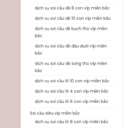
dịch vụ soi cầu đề 8 con víp miền bắc
dịch vụ soi cầu đề 10 con víp miền bắc
dịch vụ soi cầu đề bạch thủ víp miền
bắc
dịch vụ soi cầu đề đầu đuôi víp miền
bắc
dịch vụ soi cầu đề song thủ víp miền
bắc
dịch vụ soi cầu lô 10 con víp miền bắc
dịch vụ soi cầu lô 4 con víp miền bắc
dịch vụ soi cầu lô 6 con víp miền bắc
Soi cầu siêu vip miền bắc
dịch vụ soi cầu lô 8 con víp miền bắc