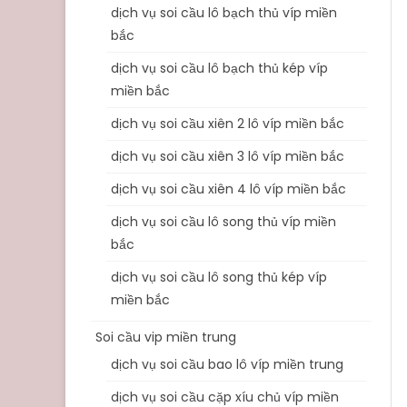
dịch vụ soi cầu lô bạch thủ víp miền
bắc
dịch vụ soi cầu lô bạch thủ kép víp
miền bắc
dịch vụ soi cầu xiên 2 lô víp miền bắc
dịch vụ soi cầu xiên 3 lô víp miền bắc
dịch vụ soi cầu xiên 4 lô víp miền bắc
dịch vụ soi cầu lô song thủ víp miền
bắc
dịch vụ soi cầu lô song thủ kép víp
miền bắc
Soi cầu vip miền trung
dịch vụ soi cầu bao lô víp miền trung
dịch vụ soi cầu cặp xíu chủ víp miền