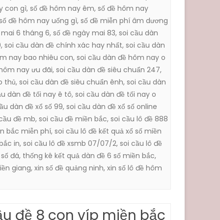
y con gì
,
số đề hôm nay êm
,
số đề hôm nay
số đề hôm nay uống gì
,
số đề miễn phí âm dương
 mai 6 tháng 6
,
số đề ngày mai 83
,
soi cầu dàn
0
,
soi cầu dàn đề chính xác hay nhất
,
soi cầu dàn
ôm nay bao nhiêu con
,
soi cầu dàn đề hôm nay o
 hôm nay ưu đãi
,
soi cầu dàn đề siêu chuẩn 247
,
o thủ
,
soi cầu dàn đề siêu chuẩn ênh
,
soi cầu dàn
ầu dàn đề tối nay ê tô
,
soi cầu dàn đề tối nay o
cầu dàn đề xổ số 99
,
soi cầu dàn đề xổ số online
 cầu đề mb
,
soi cầu đề miền bắc
,
soi cầu lô đề 888
ền bắc miễn phí
,
soi cầu lô đề kết quả xổ số miền
bắc in
,
soi cầu lô đề xsmb 07/07/2
,
soi cầu lô đề
 số đá
,
thống kê kết quả dàn đề 6 số miền bắc
,
tiền giang
,
xin số đề quảng ninh
,
xin số lô đề hôm
cầu đề 8 con víp miền bắc