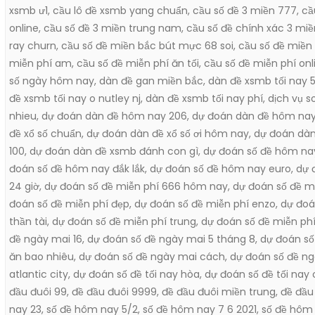
xsmb ư1
,
cầu lô đề xsmb yang chuẩn
,
cầu số đề 3 miền 777
,
cầ
online
,
cầu số đề 3 miền trung nam
,
cầu số đề chính xác 3 miề
ray churn
,
cầu số đề miền bắc bút mực 68 soi
,
cầu số đề miền 
miễn phí am
,
cầu số đề miễn phí ăn tối
,
cầu số đề miễn phí on
số ngày hôm nay
,
dàn đề gan miền bắc
,
dàn đề xsmb tối nay 
đề xsmb tối nay o nutley nj
,
dàn đề xsmb tối nay phí
,
dịch vụ s
nhieu
,
dự đoán dàn đề hôm nay 206
,
dự đoán dàn đề hôm nay
đề xổ số chuẩn
,
dự đoán dàn đề xổ số ơi hôm nay
,
dự đoán dàn
100
,
dự đoán dàn đề xsmb đánh con gì
,
dự đoán số đề hôm na
đoán số đề hôm nay đắk lắk
,
dự đoán số đề hôm nay euro
,
dự 
24 giờ
,
dự đoán số đề miễn phí 666 hôm nay
,
dự đoán số đề m
đoán số đề miễn phí đẹp
,
dự đoán số đề miễn phí enzo
,
dự đoá
thần tài
,
dự đoán số đề miễn phí trung
,
dự đoán số đề miễn phí
đề ngày mai 16
,
dự đoán số đề ngày mai 5 tháng 8
,
dự đoán số
ăn bao nhiêu
,
dự đoán số đề ngày mai cách
,
dự đoán số đề ng
atlantic city
,
dự đoán số đề tối nay hòa
,
dự đoán số đề tối nay 
đầu đuôi 99
,
đề đầu đuôi 9999
,
đề đầu đuôi miền trung
,
đề đầu
nay 23
,
số đề hôm nay 5/2
,
số đề hôm nay 7 6 2021
,
số đề hôm 