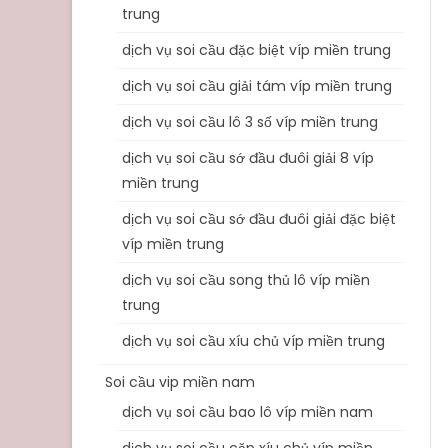
trung
dịch vụ soi cầu đặc biệt víp miền trung
dịch vụ soi cầu giải tám víp miền trung
dịch vụ soi cầu lô 3 số víp miền trung
dịch vụ soi cầu sớ đầu đuôi giải 8 víp
miền trung
dịch vụ soi cầu sớ đầu đuôi giải đặc biệt
víp miền trung
dịch vụ soi cầu song thủ lô víp miền
trung
dịch vụ soi cầu xíu chủ víp miền trung
Soi cầu vip miền nam
dịch vụ soi cầu bao lô víp miền nam