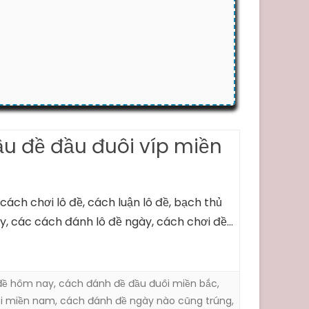
cầu đề đầu đuôi víp miền
cách chơi lô đề, cách luận lô đề, bạch thủ
ay, các cách đánh lô đề ngày, cách chơi đề…
đề hôm nay
,
cách đánh đề đầu đuôi miền bắc
,
ôi miền nam
,
cách đánh đề ngày nào cũng trúng
,