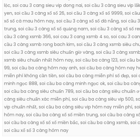
lộc
,
soi cau 3 cang sieu vip dong nai
,
soi cầu 3 càng sieu vip lắ
yen
,
soi cầu 3 càng xổ số 26
,
soi cầu 3 càng xổ số 9999
,
soi cầ
xổ số cà mau hôm nay
,
soi cầu 3 càng xổ số đà nẵng
,
soi cầu 3
trung
,
soi cầu 3 càng xổ số quảng nam
,
soi cầu 3 càng xổ số r
cầu 3 càng xsmb 366
,
soi cau 3 cang xsmb 4 so
,
soi cau 3 ca
cầu 3 càng xsmb rong bach kim
,
soi cầu 3 càng xsmb siêu ch
soi cầu 3 càng xsmb siêu chuẩn giờ vàng
,
soi cầu 3 càng xsm
xsmb siêu chuẩn nhất hôm nay
,
soi cầu ba càng 123
,
soi cầu 
99
,
soi cầu ba càng hôm nay anh
,
soi cầu ba càng hôm nay h
miễn phí không cần tiền
,
soi cầu ba càng miễn phí số đẹp
,
soi
minh ngọc 888
,
soi cầu ba càng minh ngọc ok
,
soi cầu ba cà
soi cầu ba càng siêu chuẩn 789
,
soi cầu ba càng siêu chuẩn ơ
càng siêu chuẩn xác miễn phí
,
soi cầu ba càng siêu vip 500
,
so
vip chuẩn nhất
,
soi cầu ba càng siêu vip hôm nay miễn phí
,
so
hôm nay
,
soi cầu ba càng xổ số miền trung
,
soi cầu ba càng xổ
soi cầu ba càng xổ số xổ miền bắc
,
soi cầu ba càng xsmb
,
soi
soi cầu xổ số 3 càng hôm nay