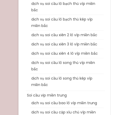
dịch vụ soi cầu lô bạch thủ víp miền
bắc
dịch vụ soi cầu lô bạch thủ kép víp
miền bắc
dịch vụ soi cầu xiên 2 lô víp miền bắc
dịch vụ soi cầu xiên 3 lô víp miền bắc
dịch vụ soi cầu xiên 4 lô víp miền bắc
dịch vụ soi cầu lô song thủ víp miền
bắc
dịch vụ soi cầu lô song thủ kép víp
miền bắc
Soi cầu vip miền trung
dịch vụ soi cầu bao lô víp miền trung
dịch vụ soi cầu cặp xíu chủ víp miền