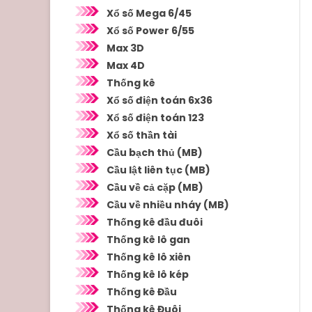
Xổ số Mega 6/45
Xổ số Power 6/55
Max 3D
Max 4D
Thống kê
Xổ số điện toán 6x36
Xổ số điện toán 123
Xổ số thần tài
Cầu bạch thủ (MB)
Cầu lật liên tục (MB)
Cầu về cả cặp (MB)
Cầu về nhiều nháy (MB)
Thống kê đầu đuôi
Thống kê lô gan
Thống kê lô xiên
Thống kê lô kép
Thống kê Đầu
Thống kê Đuôi