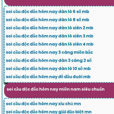
DỊCH VỤ SOI CẦU LÔ 10 CON VÍP
MIỀN BẮC
soi cầu độc đắc hôm nay dàn lô 6 số mb
soi cầu độc đắc hôm nay dàn lô 8 số mb
DỊCH VỤ SOI CẦU LÔ 4 CON VÍP
MIỀN BẮC
soi cầu độc đắc hôm nay dàn lô xiên 2 mb
soi cầu độc đắc hôm nay dàn lô xiên 3 mb
DỊCH VỤ SOI CẦU LÔ 6 CON VÍP
MIỀN BẮC
soi cầu độc đắc hôm nay dàn lô xiên 4 mb
soi cầu độc đắc hôm nay 3 càng miền bắc
soi cầu độc đắc hôm nay dàn 3 càng 2 số
soi cầu độc đắc hôm nay dàn lô 10 số mb
soi cầu độc đắc hôm nay đề đầu đuôi mb
soi cầu độc đắc hôm nay miền nam siêu chuẩn
soi cầu độc đắc hôm nay xỉu chủ mn
soi cầu độc đắc hôm nay giải đặc biệt mn