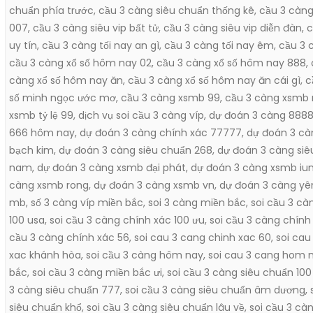
chuẩn phía trước
,
cầu 3 càng siêu chuẩn thống kê
,
cầu 3 càng
007
,
cầu 3 càng siêu vip bất tử
,
cầu 3 càng siêu vip diễn đàn
,
c
uy tín
,
cầu 3 càng tối nay an gì
,
cầu 3 càng tối nay êm
,
cầu 3 
cầu 3 càng xổ số hôm nay 02
,
cầu 3 càng xổ số hôm nay 888
,
càng xổ số hôm nay ăn
,
cầu 3 càng xổ số hôm nay ăn cái gì
,
c
số minh ngọc ước mơ
,
cầu 3 càng xsmb 99
,
cầu 3 càng xsmb
xsmb tỷ lệ 99
,
dịch vụ soi cầu 3 càng víp
,
dự đoán 3 càng 888
666 hôm nay
,
dự đoán 3 càng chính xác 77777
,
dự đoán 3 cà
bạch kim
,
dự đoán 3 càng siêu chuẩn 268
,
dự đoán 3 càng si
nam
,
dự đoán 3 càng xsmb đại phát
,
dự đoán 3 càng xsmb iun
càng xsmb rong
,
dự đoán 3 càng xsmb vn
,
dự đoán 3 càng yê
mb
,
số 3 càng víp miền bắc
,
soi 3 càng miền bắc
,
soi cầu 3 cà
100 usa
,
soi cầu 3 càng chính xác 100 ưu
,
soi cầu 3 càng chính 
cầu 3 càng chính xác 56
,
soi cau 3 cang chinh xac 60
,
soi cau
xac khánh hòa
,
soi cầu 3 càng hôm nay
,
soi cau 3 cang hom 
bắc
,
soi cầu 3 càng miền bắc ưi
,
soi cầu 3 càng siêu chuẩn 10
3 càng siêu chuẩn 777
,
soi cầu 3 càng siêu chuẩn âm dương
,
siêu chuẩn khổ
,
soi cầu 3 càng siêu chuẩn lâu về
,
soi cầu 3 càn