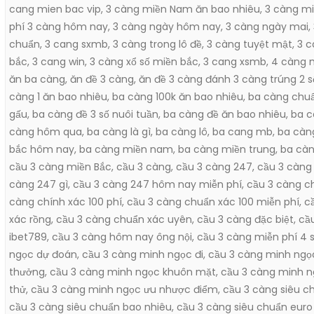
cang mien bac vip
,
3 càng miền Nam ăn bao nhiêu
,
3 càng m
phí 3 càng hôm nay
,
3 càng ngày hôm nay
,
3 càng ngày mai
,
chuẩn
,
3 cang sxmb
,
3 càng trong lô đề
,
3 càng tuyệt mật
,
3 c
bắc
,
3 cang win
,
3 càng xổ số miền bắc
,
3 cang xsmb
,
4 càng 
ăn ba càng
,
ăn đề 3 càng
,
ăn đề 3 càng đánh 3 càng trúng 2 s
càng 1 ăn bao nhiêu
,
ba càng 100k ăn bao nhiêu
,
ba càng chu
gấu
,
ba càng đề 3 số nuôi tuần
,
ba càng đề ăn bao nhiêu
,
ba c
càng hôm qua
,
ba càng là gì
,
ba càng lô
,
ba cang mb
,
ba càn
bắc hôm nay
,
ba càng miền nam
,
ba càng miền trung
,
ba cà
cầu 3 càng miền Bắc
,
cầu 3 càng
,
cầu 3 càng 247
,
cầu 3 càng
càng 247 gì
,
cầu 3 càng 247 hôm nay miễn phí
,
cầu 3 càng ch
càng chính xác 100 phí
,
cầu 3 càng chuẩn xác 100 miễn phí
,
c
xác rồng
,
cầu 3 càng chuẩn xác uyên
,
cầu 3 càng đặc biệt
,
cầ
ibet789
,
cầu 3 càng hôm nay ông nội
,
cầu 3 càng miễn phí 4 s
ngọc dự đoán
,
cầu 3 càng minh ngọc đi
,
cầu 3 càng minh ngọc
thưởng
,
cầu 3 càng minh ngọc khuôn mặt
,
cầu 3 càng minh 
thử
,
cầu 3 càng minh ngọc ưu nhược điểm
,
cầu 3 càng siêu c
cầu 3 càng siêu chuẩn bao nhiêu
,
cầu 3 càng siêu chuẩn euro