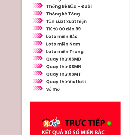
Thống kê Đầu – Đuôi
Thống kê Tổng
Tần suất xuất hiện
TK từ 00 đến 99
Loto miền Bắc
Loto miền Nam
Loto miền Trung
Quay thử XSMB
Quay thử XSMN
Quay thử XSMT
Quay thử Vietlott
Sổ mơ