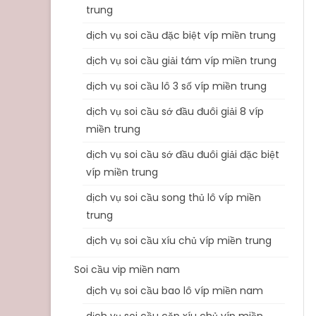
trung
dịch vụ soi cầu đặc biệt víp miền trung
dịch vụ soi cầu giải tám víp miền trung
dịch vụ soi cầu lô 3 số víp miền trung
dịch vụ soi cầu sớ đầu đuôi giải 8 víp
miền trung
dịch vụ soi cầu sớ đầu đuôi giải đặc biệt
víp miền trung
dịch vụ soi cầu song thủ lô víp miền
trung
dịch vụ soi cầu xíu chủ víp miền trung
Soi cầu vip miền nam
dịch vụ soi cầu bao lô víp miền nam