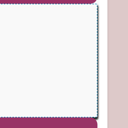
2 LÔ VÍP
DỊCH VỤ SOI CẦU GIẢI TÁM VÍP
QUAY THỬ XSMB
MIỀN TRUNG
3 LÔ VÍP
DỊCH VỤ SOI CẦU LÔ 3 SỐ VÍP
MIỀN TRUNG
4 LÔ VÍP
DỊCH VỤ SOI CẦU SỚ ĐẦU ĐUÔI
GIẢI 8 VÍP MIỀN TRUNG
SONG THỦ
DỊCH VỤ SOI CẦU SỚ ĐẦU ĐUÔI
GIẢI ĐẶC BIỆT VÍP MIỀN
TRUNG
SONG THỦ
DỊCH VỤ SOI CẦU SONG THỦ LÔ
VÍP MIỀN TRUNG
DỊCH VỤ SOI CẦU XÍU CHỦ VÍP
MIỀN TRUNG