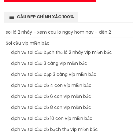
CẦU ĐẸP CHÍNH XÁC 100%
soi lô 2 nháy – xem cau lo ngay hom nay – xiên 2
Soi cầu vip miền bắc
dịch vụ soi cầu bạch thủ lô 2 nháy víp miền bắc
dịch vụ soi cầu 3 càng víp miền bắc
dịch vụ soi cầu cặp 3 càng víp miền bắc
dịch vụ soi cầu đề 4 con víp miền bắc
dịch vụ soi cầu đề 6 con víp miền bắc
dịch vụ soi cầu đề 8 con víp miền bắc
dịch vụ soi cầu đề 10 con víp miền bắc
dịch vụ soi cầu đề bạch thủ víp miền bắc