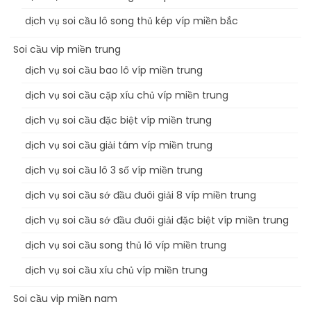
dịch vụ soi cầu lô song thủ kép víp miền bắc
Soi cầu vip miền trung
dịch vụ soi cầu bao lô víp miền trung
dịch vụ soi cầu cặp xíu chủ víp miền trung
dịch vụ soi cầu đặc biệt víp miền trung
dịch vụ soi cầu giải tám víp miền trung
dịch vụ soi cầu lô 3 số víp miền trung
dịch vụ soi cầu sớ đầu đuôi giải 8 víp miền trung
dịch vụ soi cầu sớ đầu đuôi giải đặc biệt víp miền trung
dịch vụ soi cầu song thủ lô víp miền trung
dịch vụ soi cầu xíu chủ víp miền trung
Soi cầu vip miền nam