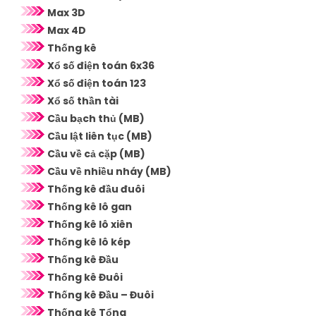
Max 3D
Max 4D
Thống kê
Xổ số điện toán 6x36
Xổ số điện toán 123
Xổ số thần tài
Cầu bạch thủ (MB)
Cầu lật liên tục (MB)
Cầu về cả cặp (MB)
Cầu về nhiều nháy (MB)
Thống kê đầu đuôi
Thống kê lô gan
Thống kê lô xiên
Thống kê lô kép
Thống kê Đầu
Thống kê Đuôi
Thống kê Đầu – Đuôi
Thống kê Tổng