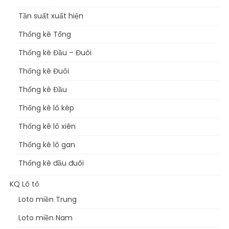
Tần suất xuất hiện
Thống kê Tổng
Thống kê Đầu – Đuôi
Thống kê Đuôi
Thống kê Đầu
Thống kê lô kép
Thống kê lô xiên
Thống kê lô gan
Thống kê đầu đuôi
KQ Lô tô
Loto miền Trung
Loto miền Nam