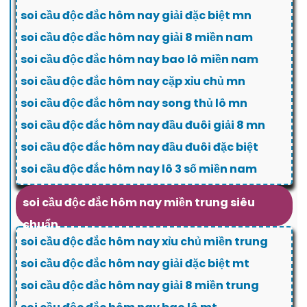
soi cầu độc đắc hôm nay giải đặc biệt mn
soi cầu độc đắc hôm nay giải 8 miền nam
soi cầu độc đắc hôm nay bao lô miền nam
soi cầu độc đắc hôm nay cặp xỉu chủ mn
soi cầu độc đắc hôm nay song thủ lô mn
soi cầu độc đắc hôm nay đầu đuôi giải 8 mn
soi cầu độc đắc hôm nay đầu đuôi đặc biệt
soi cầu độc đắc hôm nay lô 3 số miền nam
soi cầu độc đắc hôm nay miền trung siêu
chuẩn
soi cầu độc đắc hôm nay xỉu chủ miền trung
soi cầu độc đắc hôm nay giải đặc biệt mt
soi cầu độc đắc hôm nay giải 8 miền trung