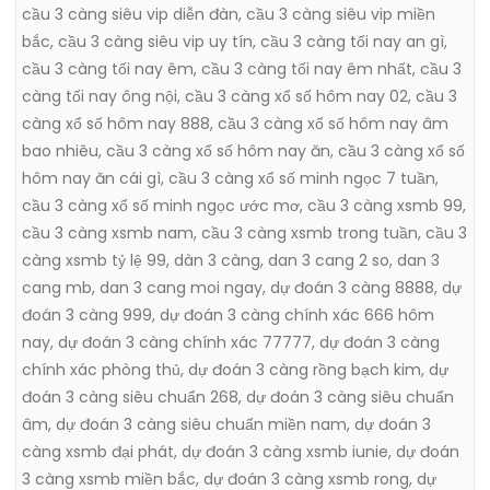
cầu 3 càng siêu vip diễn đàn
,
cầu 3 càng siêu vip miền
bắc
,
cầu 3 càng siêu vip uy tín
,
cầu 3 càng tối nay an gì
,
cầu 3 càng tối nay êm
,
cầu 3 càng tối nay êm nhất
,
cầu 3
càng tối nay ông nội
,
cầu 3 càng xổ số hôm nay 02
,
cầu 3
càng xổ số hôm nay 888
,
cầu 3 càng xổ số hôm nay âm
bao nhiêu
,
cầu 3 càng xổ số hôm nay ăn
,
cầu 3 càng xổ số
hôm nay ăn cái gì
,
cầu 3 càng xổ số minh ngọc 7 tuần
,
cầu 3 càng xổ số minh ngọc ước mơ
,
cầu 3 càng xsmb 99
,
cầu 3 càng xsmb nam
,
cầu 3 càng xsmb trong tuần
,
cầu 3
càng xsmb tỷ lệ 99
,
dàn 3 càng
,
dan 3 cang 2 so
,
dan 3
cang mb
,
dan 3 cang moi ngay
,
dự đoán 3 càng 8888
,
dự
đoán 3 càng 999
,
dự đoán 3 càng chính xác 666 hôm
nay
,
dự đoán 3 càng chính xác 77777
,
dự đoán 3 càng
chính xác phòng thủ
,
dự đoán 3 càng rồng bạch kim
,
dự
đoán 3 càng siêu chuẩn 268
,
dự đoán 3 càng siêu chuẩn
âm
,
dự đoán 3 càng siêu chuẩn miền nam
,
dự đoán 3
càng xsmb đại phát
,
dự đoán 3 càng xsmb iunie
,
dự đoán
3 càng xsmb miền bắc
,
dự đoán 3 càng xsmb rong
,
dự