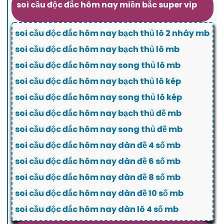
soi cầu độc đắc hôm nay miền bắc super vip
soi cầu độc đắc hôm nay bạch thủ lô 2 nháy mb
soi cầu độc đắc hôm nay bạch thủ lô mb
soi cầu độc đắc hôm nay song thủ lô mb
soi cầu độc đắc hôm nay bạch thủ lô kép
soi cầu độc đắc hôm nay song thủ lô kép
soi cầu độc đắc hôm nay bạch thủ đề mb
soi cầu độc đắc hôm nay song thủ đề mb
soi cầu độc đắc hôm nay dàn đề 4 số mb
soi cầu độc đắc hôm nay dàn đề 6 số mb
soi cầu độc đắc hôm nay dàn đề 8 số mb
soi cầu độc đắc hôm nay dàn đề 10 số mb
soi cầu độc đắc hôm nay dàn lô 4 số mb