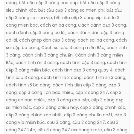
càng
,
bắt cầu cặp 3 càng cao cap
,
bắt cầu cặp 3 càng
sieu chính xác
,
bắt cầu cặp 3 càng so mien phí
,
bắt cầu
cặp 3 càng so sieu vip
,
bắt cầu cặp 3 càng vip
,
bat lo 3
cang mien bac
,
cách ăn ba càng
,
Cách đánh cặp 3 càng
,
cách đánh cặp 3 càng có lãi
,
cách đánh dàn cặp 3 càng
có lãi
,
cách ghép dàn cặp 3 càng
,
cách soi ba càng
,
cách
soi cặp ba càng
,
Cách soi cầu 3 càng miền Bắc
,
cách tính
3 càng
,
cách tính 3 càng chuẩn
,
Cách tính 3 càng miền
Bắc
,
cách tính ăn 3 càng
,
cách tính cặp 3 càng
,
cách tính
cặp 3 càng miền bắc
,
cách tính cặp 3 càng quay 4
,
cách
tính cầu 3 càng
,
cách tính lô 3 càng
,
cách tính số 3 càng
,
cách tính số ba càng
,
cách tính tiền cặp 3 càng
,
cặp 3
càng
,
cặp 3 càng 1 ăn bao nhiêu
,
cặp 3 càng 247
,
cặp 3
càng an bao nhiêu
,
cặp 3 càng cao cấp
,
cặp 3 càng cặp
số miền bắc
,
cặp 3 càng chiều nay
,
cặp 3 càng chính xác
,
cặp 3 càng chính xác nhất
,
cặp 3 càng chuẩn nhất
,
cặp 3
càng víp miền bắc
,
cầu 3 càng
,
cầu 3 càng 247
,
cầu 3
càng 247 24h
,
cầu 3 càng 247 exchange rate
,
cầu 3 càng