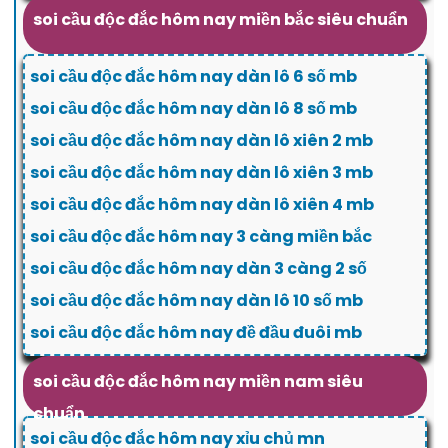
soi cầu độc đắc hôm nay miền bắc siêu chuẩn
soi cầu độc đắc hôm nay dàn lô 6 số mb
soi cầu độc đắc hôm nay dàn lô 8 số mb
soi cầu độc đắc hôm nay dàn lô xiên 2 mb
soi cầu độc đắc hôm nay dàn lô xiên 3 mb
soi cầu độc đắc hôm nay dàn lô xiên 4 mb
soi cầu độc đắc hôm nay 3 càng miền bắc
soi cầu độc đắc hôm nay dàn 3 càng 2 số
soi cầu độc đắc hôm nay dàn lô 10 số mb
soi cầu độc đắc hôm nay đề đầu đuôi mb
soi cầu độc đắc hôm nay miền nam siêu
chuẩn
soi cầu độc đắc hôm nay xỉu chủ mn