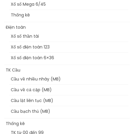
Xổ số Mega 6/45
Thống kê
Điện toán
Xổ số thần tài
Xổ số điện toán 123
Xổ số điện toán 6×36
TK Cầu
Cầu về nhiều nháy (MB)
Cầu về cả cặp (MB)
Cầu lật liên tục (MB)
Cầu bạch thủ (MB)
Thống kê
TK từ 00 đến 99