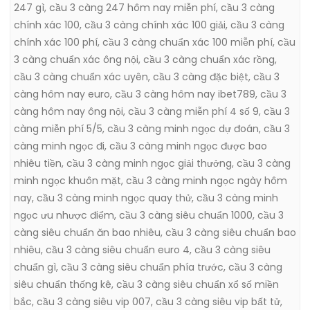
247 gì
,
cầu 3 càng 247 hôm nay miễn phí
,
cầu 3 càng
chính xác 100
,
cầu 3 càng chính xác 100 giải
,
cầu 3 càng
chính xác 100 phí
,
cầu 3 càng chuẩn xác 100 miễn phí
,
cầu
3 càng chuẩn xác ông nội
,
cầu 3 càng chuẩn xác rồng
,
cầu 3 càng chuẩn xác uyên
,
cầu 3 càng đặc biệt
,
cầu 3
càng hôm nay euro
,
cầu 3 càng hôm nay ibet789
,
cầu 3
càng hôm nay ông nội
,
cầu 3 càng miễn phí 4 số 9
,
cầu 3
càng miễn phí 5/5
,
cầu 3 càng minh ngọc dự đoán
,
cầu 3
càng minh ngọc đi
,
cầu 3 càng minh ngọc được bao
nhiêu tiền
,
cầu 3 càng minh ngọc giải thưởng
,
cầu 3 càng
minh ngọc khuôn mặt
,
cầu 3 càng minh ngọc ngày hôm
nay
,
cầu 3 càng minh ngọc quay thử
,
cầu 3 càng minh
ngọc ưu nhược điểm
,
cầu 3 càng siêu chuẩn 1000
,
cầu 3
càng siêu chuẩn ăn bao nhiêu
,
cầu 3 càng siêu chuẩn bao
nhiêu
,
cầu 3 càng siêu chuẩn euro 4
,
cầu 3 càng siêu
chuẩn gì
,
cầu 3 càng siêu chuẩn phía trước
,
cầu 3 càng
siêu chuẩn thống kê
,
cầu 3 càng siêu chuẩn xổ số miền
bắc
,
cầu 3 càng siêu vip 007
,
cầu 3 càng siêu vip bất tử
,