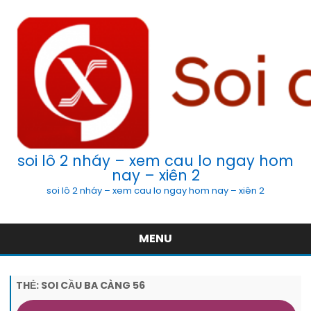
soi lô 2 nháy – xem cau lo ngay hom
nay – xiên 2
soi lô 2 nháy – xem cau lo ngay hom nay – xiên 2
MENU
Skip
to
content
THẺ:
SOI CẦU BA CÀNG 56