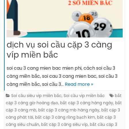
dịch vụ soi cầu cặp 3 càng
víp miền bắc
soi cau 3 cang mien bac mien phi, cách soi cầu 3
càng miền bắc, soi cau 3 cang mien bac, soi cầu 3
càng miền bắc, soi cầu 3…
Read more »
Soi cầu siêu vip miền bắc
,
Soi cầu vip miền bắc
bắt
cặp 3 càng giờ hoàng đạo
,
bắt cặp 3 càng hàng ngày
,
bắt
cặp 3 càng mb
,
bắt cặp 3 càng mb hàng ngày
,
bắt cặp 3
càng phát tài
,
bắt cặp 3 càng rồng bạch kim
,
bắt cặp 3
càng siêu chuẩn
,
bắt cặp 3 càng siêu víp
,
bắt cầu cặp 3