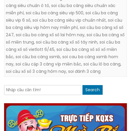
càng siêu chuẩn ô tô
,
soi cầu ba càng siêu chuẩn xác
miễn phí
,
soi cầu ba càng siêu vip 500
,
soi cầu ba càng
siêu vip 6 số
,
soi cầu ba càng siêu vip chuẩn nhất
,
soi cầu
ba càng siêu vip hôm nay miễn phí
,
soi cầu ba càng xổ số
247
,
soi cầu ba càng xổ số lai hôm nay
,
soi cầu ba càng xổ
số miền trung
,
soi cầu ba càng xổ số tây ninh
,
soi cầu ba
càng xổ số vietlott 6/45
,
soi cầu ba càng xổ số xổ miền
bắc
,
soi cầu ba càng xsmb
,
soi cau ba càng xsmb hom
nay
,
soi cầu cặp 3 càng víp miền bắc
,
soi cầu lô ba càng
,
soi cầu xổ số 3 càng hôm nay
,
soi đánh 3 càng
Search