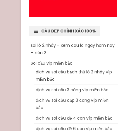
CẦU ĐẸP CHÍNH XÁC 100%
soi lô 2 nháy – xem cau lo ngay hom nay
– xiên 2
Soi cầu vip miền bắc
dịch vụ soi cầu bạch thủ lô 2 nháy víp
miền bắc
dịch vụ soi cầu 3 càng víp miền bắc
dịch vụ soi cầu cặp 3 càng víp miền
bắc
dịch vụ soi cầu đề 4 con víp miền bắc
dịch vụ soi cầu đề 6 con víp miền bắc