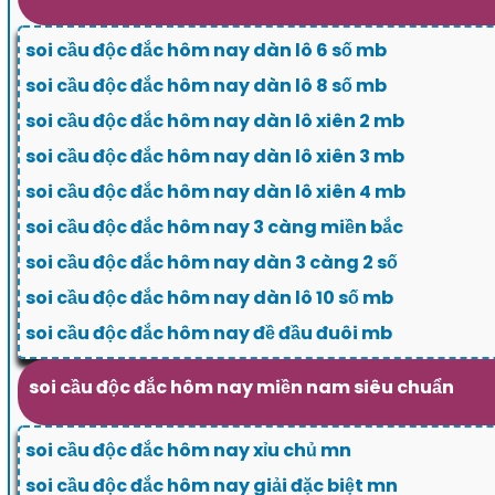
DỊCH VỤ SOI CẦU LÔ 10 CON VÍP
MIỀN BẮC
soi cầu độc đắc hôm nay dàn lô 6 số mb
soi cầu độc đắc hôm nay dàn lô 8 số mb
DỊCH VỤ SOI CẦU LÔ 4 CON VÍP
MIỀN BẮC
soi cầu độc đắc hôm nay dàn lô xiên 2 mb
soi cầu độc đắc hôm nay dàn lô xiên 3 mb
DỊCH VỤ SOI CẦU LÔ 6 CON VÍP
MIỀN BẮC
soi cầu độc đắc hôm nay dàn lô xiên 4 mb
soi cầu độc đắc hôm nay 3 càng miền bắc
soi cầu độc đắc hôm nay dàn 3 càng 2 số
soi cầu độc đắc hôm nay dàn lô 10 số mb
soi cầu độc đắc hôm nay đề đầu đuôi mb
soi cầu độc đắc hôm nay miền nam siêu chuẩn
soi cầu độc đắc hôm nay xỉu chủ mn
soi cầu độc đắc hôm nay giải đặc biệt mn