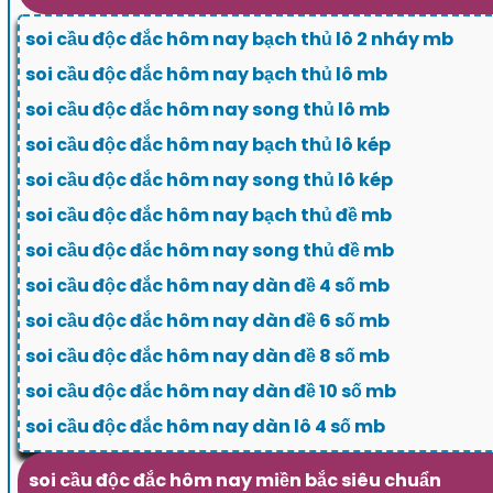
DỊCH VỤ SOI CẦU ĐỀ 4 CON VÍP
DỊCH VỤ SOI CẦU XIÊN 
/55
CẦU BẠCH THỦ (MB)
THỐNG KÊ ĐẦU – ĐUÔI
soi cầu độc đắc hôm nay bạch thủ lô 2 nháy mb
MIỀN BẮC
MIỀN BẮC
soi cầu độc đắc hôm nay bạch thủ lô mb
45
THỐNG KÊ ĐUÔI
DỊCH VỤ SOI CẦU ĐỀ 6 CON VÍP
DỊCH VỤ SOI CẦU XIÊN 
soi cầu độc đắc hôm nay song thủ lô mb
MIỀN BẮC
MIỀN BẮC
THỐNG KÊ ĐẦU
soi cầu độc đắc hôm nay bạch thủ lô kép
DỊCH VỤ SOI CẦU ĐỀ 8 CON VÍP
DỊCH VỤ SOI CẦU XIÊN 
THỐNG KÊ LÔ KÉP
soi cầu độc đắc hôm nay song thủ lô kép
MIỀN BẮC
MIỀN BẮC
THỐNG KÊ LÔ XIÊN
soi cầu độc đắc hôm nay bạch thủ đề mb
DỊCH VỤ SOI CẦU ĐỀ 10 CON VÍP
DỊCH VỤ SOI CẦU LÔ 
soi cầu độc đắc hôm nay song thủ đề mb
MIỀN BẮC
THỐNG KÊ LÔ GAN
VÍP MIỀN BẮC
soi cầu độc đắc hôm nay dàn đề 4 số mb
DỊCH VỤ SOI CẦU ĐỀ BẠCH THỦ
THỐNG KÊ ĐẦU ĐUÔI
DỊCH VỤ SOI CẦU LÔ 
soi cầu độc đắc hôm nay dàn đề 6 số mb
VÍP MIỀN BẮC
KÉP VÍP MIỀN BẮC
soi cầu độc đắc hôm nay dàn đề 8 số mb
DỊCH VỤ SOI CẦU ĐỀ ĐẦU ĐUÔI
soi cầu độc đắc hôm nay dàn đề 10 số mb
VÍP MIỀN BẮC
soi cầu độc đắc hôm nay dàn lô 4 số mb
DỊCH VỤ SOI CẦU ĐỀ SONG THỦ
VÍP MIỀN BẮC
soi cầu độc đắc hôm nay miền bắc siêu chuẩn