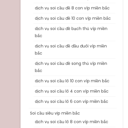
dịch vụ soi cầu đề 8 con víp miền bắc
dịch vụ soi cầu đề 10 con víp miền bắc
dịch vụ soi cầu đề bạch thủ víp miền
bắc
dịch vụ soi cầu đề đầu đuôi víp miền
bắc
dịch vụ soi cầu đề song thủ víp miền
bắc
dịch vụ soi cầu lô 10 con víp miền bắc
dịch vụ soi cầu lô 4 con víp miền bắc
dịch vụ soi cầu lô 6 con víp miền bắc
Soi cầu siêu vip miền bắc
dịch vụ soi cầu lô 8 con víp miền bắc