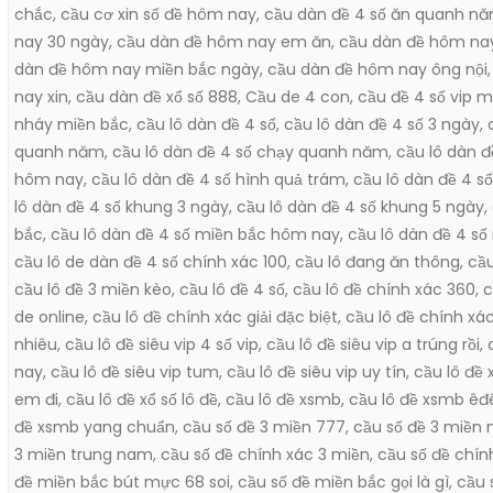
chắc
,
cầu cơ xin số đề hôm nay
,
cầu dàn đề 4 số ăn quanh n
nay 30 ngày
,
cầu dàn đề hôm nay em ăn
,
cầu dàn đề hôm na
dàn đề hôm nay miền bắc ngày
,
cầu dàn đề hôm nay ông nội
nay xin
,
cầu dàn đề xổ số 888
,
Cầu de 4 con
,
cầu đề 4 số vip m
nháy miền bắc
,
cầu lô dàn đề 4 số
,
cầu lô dàn đề 4 số 3 ngày
,
quanh năm
,
cầu lô dàn đề 4 số chạy quanh năm
,
cầu lô dàn đ
hôm nay
,
cầu lô dàn đề 4 số hình quả trám
,
cầu lô dàn đề 4 s
lô dàn đề 4 số khung 3 ngày
,
cầu lô dàn đề 4 số khung 5 ngày
,
bắc
,
cầu lô dàn đề 4 số miền bắc hôm nay
,
cầu lô dàn đề 4 s
cầu lô de dàn đề 4 số chính xác 100
,
cầu lô đang ăn thông
,
cầu
cầu lô đề 3 miền kèo
,
cầu lô đề 4 số
,
cầu lô đề chính xác 360
,
c
de online
,
cầu lô đề chính xác giải đặc biệt
,
cầu lô đề chính xá
nhiêu
,
cầu lô đề siêu vip 4 số vip
,
cầu lô đề siêu vip a trúng rồi
,
nay
,
cầu lô đề siêu vip tum
,
cầu lô đề siêu vip uy tín
,
cầu lô đề 
em đi
,
cầu lô đề xổ số lô đề
,
cầu lô đề xsmb
,
cầu lô đề xsmb êđ
đề xsmb yang chuẩn
,
cầu số đề 3 miền 777
,
cầu số đề 3 miền
3 miền trung nam
,
cầu số đề chính xác 3 miền
,
cầu số đề chí
đề miền bắc bút mực 68 soi
,
cầu số đề miền bắc gọi là gì
,
cầu 