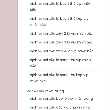
dịch vụ soi cầu lô bạch thủ víp miền
bắc
dịch vụ soi cầu lô bạch thủ kép víp
miền bắc
dịch vụ soi cầu xiên 2 lô víp miền bắc
dịch vụ soi cầu xiên 3 lô víp miền bắc
dịch vụ soi cầu xiên 4 lô víp miền bắc
dịch vụ soi cầu lô song thủ víp miền
bắc
dịch vụ soi cầu lô song thủ kép víp
miền bắc
Soi cầu vip miền trung
dịch vụ soi cầu bao lô víp miền trung
dịch vụ soi cầu cặp xíu chủ víp miền