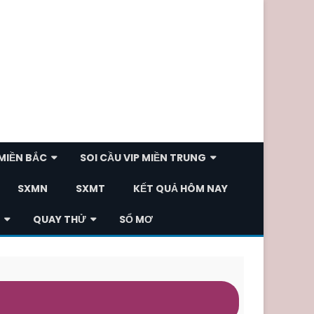
 MIỀN BẮC
SOI CẦU VIP MIỀN TRUNG
 CON VÍP
SXMN
SXMT
DỊCH VỤ SOI CẦU BAO LÔ VÍP
KẾT QUẢ HÔM NAY
MIỀN TRUNG
QUAY THỬ
SỔ MƠ
BẠCH THỦ
DỊCH VỤ SOI CẦU CẶP XÍU CHỦ
 TRUNG
QUAY THỬ VIETLOTT
VÍP MIỀN TRUNG
BẠCH THỦ
 NAM
QUAY THỬ XSMT
DỊCH VỤ SOI CẦU ĐẶC BIỆT VÍP
MIỀN TRUNG
 BẮC
QUAY THỬ XSMN