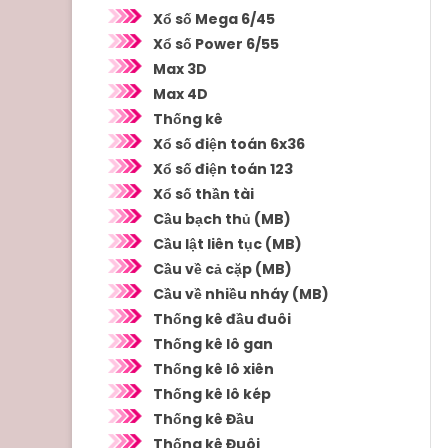
Xổ số Mega 6/45
Xổ số Power 6/55
Max 3D
Max 4D
Thống kê
Xổ số điện toán 6x36
Xổ số điện toán 123
Xổ số thần tài
Cầu bạch thủ (MB)
Cầu lật liên tục (MB)
Cầu về cả cặp (MB)
Cầu về nhiều nháy (MB)
Thống kê đầu đuôi
Thống kê lô gan
Thống kê lô xiên
Thống kê lô kép
Thống kê Đầu
Thống kê Đuôi