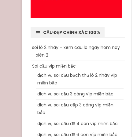
CẦU ĐẸP CHÍNH XÁC 100%
soi lô 2 nháy – xem cau lo ngay hom nay
– xiên 2
Soi cầu vip miền bắc
dịch vụ soi cầu bạch thủ lô 2 nháy víp
miền bắc
dịch vụ soi cầu 3 càng víp miền bắc
dịch vụ soi cầu cặp 3 càng víp miền
bắc
dịch vụ soi cầu đề 4 con víp miền bắc
dịch vụ soi cầu đề 6 con víp miền bắc