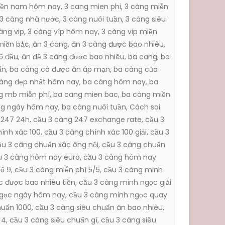
iền nam hôm nay
,
3 cang mien phi
,
3 càng miễn
3 càng nhà nước
,
3 càng nuôi tuần
,
3 càng siêu
àng vip
,
3 càng víp hôm nay
,
3 càng vip miền
miền bắc
,
ăn 3 càng
,
ăn 3 càng được bao nhiêu
,
ố đầu
,
ăn đề 3 càng được bao nhiêu
,
ba cang
,
ba
ẩn
,
ba càng có được ăn áp mạn
,
ba càng của
àng đẹp nhất hôm nay
,
ba càng hôm nay
,
ba
g mb miễn phí
,
ba cang mien bac
,
ba càng miền
ng ngày hôm nay
,
ba càng nuôi tuần
,
Cách soi
 247 24h
,
cầu 3 càng 247 exchange rate
,
cầu 3
ính xác 100
,
cầu 3 càng chính xác 100 giải
,
cầu 3
ầu 3 càng chuẩn xác ông nội
,
cầu 3 càng chuẩn
u 3 càng hôm nay euro
,
cầu 3 càng hôm nay
ố 9
,
cầu 3 càng miễn phí 5/5
,
cầu 3 càng minh
 được bao nhiêu tiền
,
cầu 3 càng minh ngọc giải
ngọc ngày hôm nay
,
cầu 3 càng minh ngọc quay
huẩn 1000
,
cầu 3 càng siêu chuẩn ăn bao nhiêu
,
 4
,
cầu 3 càng siêu chuẩn gì
,
cầu 3 càng siêu