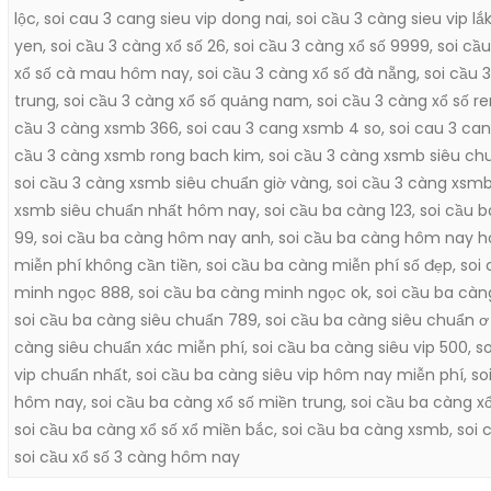
lộc
,
soi cau 3 cang sieu vip dong nai
,
soi cầu 3 càng sieu vip lắ
yen
,
soi cầu 3 càng xổ số 26
,
soi cầu 3 càng xổ số 9999
,
soi cầ
xổ số cà mau hôm nay
,
soi cầu 3 càng xổ số đà nẵng
,
soi cầu 3
trung
,
soi cầu 3 càng xổ số quảng nam
,
soi cầu 3 càng xổ số r
cầu 3 càng xsmb 366
,
soi cau 3 cang xsmb 4 so
,
soi cau 3 ca
cầu 3 càng xsmb rong bach kim
,
soi cầu 3 càng xsmb siêu ch
soi cầu 3 càng xsmb siêu chuẩn giờ vàng
,
soi cầu 3 càng xsm
xsmb siêu chuẩn nhất hôm nay
,
soi cầu ba càng 123
,
soi cầu 
99
,
soi cầu ba càng hôm nay anh
,
soi cầu ba càng hôm nay h
miễn phí không cần tiền
,
soi cầu ba càng miễn phí số đẹp
,
soi
minh ngọc 888
,
soi cầu ba càng minh ngọc ok
,
soi cầu ba cà
soi cầu ba càng siêu chuẩn 789
,
soi cầu ba càng siêu chuẩn ơ
càng siêu chuẩn xác miễn phí
,
soi cầu ba càng siêu vip 500
,
so
vip chuẩn nhất
,
soi cầu ba càng siêu vip hôm nay miễn phí
,
so
hôm nay
,
soi cầu ba càng xổ số miền trung
,
soi cầu ba càng xổ
soi cầu ba càng xổ số xổ miền bắc
,
soi cầu ba càng xsmb
,
soi
soi cầu xổ số 3 càng hôm nay