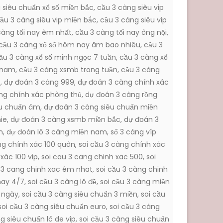
 siêu chuẩn xổ số miền bắc
,
cầu 3 càng siêu vip
ầu 3 càng siêu vip miền bắc
,
cầu 3 càng siêu vip
càng tối nay êm nhất
,
cầu 3 càng tối nay ông nội
,
cầu 3 càng xổ số hôm nay âm bao nhiêu
,
cầu 3
ầu 3 càng xổ số minh ngọc 7 tuần
,
cầu 3 càng xổ
 nam
,
cầu 3 càng xsmb trong tuần
,
cầu 3 càng
8
,
dự đoán 3 càng 999
,
dự đoán 3 càng chính xác
ng chính xác phòng thủ
,
dự đoán 3 càng rồng
êu chuẩn âm
,
dự đoán 3 càng siêu chuẩn miền
ie
,
dự đoán 3 càng xsmb miền bắc
,
dự đoán 3
n
,
dự đoán lô 3 càng miền nam
,
số 3 càng víp
ng chính xác 100 quân
,
soi cầu 3 càng chính xác
xác 100 vip
,
soi cau 3 cang chinh xac 500
,
soi
 3 cang chinh xac êm nhat
,
soi cầu 3 càng chinh
nay 4/7
,
soi cầu 3 càng lô đề
,
soi cầu 3 càng miền
0 ngày
,
soi cầu 3 càng siêu chuẩn 3 miền
,
soi cầu
soi cầu 3 càng siêu chuẩn euro
,
soi cầu 3 càng
g siêu chuẩn lô de vip
,
soi cầu 3 càng siêu chuẩn