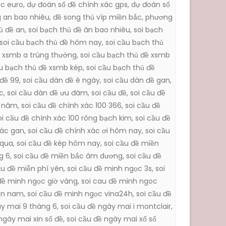
ác euro
,
dự đoán số đề chính xác gps
,
dự đoán số
 an bao nhiêu
,
đề song thủ víp miền bắc
,
phương
ủ đề an
,
soi bạch thủ đề ăn bao nhiêu
,
soi bạch
soi cầu bạch thủ đề hôm nay
,
soi cầu bạch thủ
ề xsmb a trúng thưởng
,
soi cầu bạch thủ đề xsmb
ầu bạch thủ đề xsmb kép
,
soi cầu bạch thủ đề
 đề 99
,
soi cầu dàn đề ê ngày
,
soi cầu dàn đề gan
,
c
,
soi cầu dàn đề ưu đàm
,
soi cầu đề
,
soi cầu đề
h năm
,
soi cầu đề chính xác 100 366
,
soi cầu đề
oi cầu đề chính xác 100 rông bạch kim
,
soi cầu đề
xác gan
,
soi cầu đề chính xác ơi hôm nay
,
soi cầu
 qua
,
soi cầu đề kép hôm nay
,
soi cầu đề miền
g 6
,
soi cầu đề miền bắc âm dương
,
soi cầu đề
ầu đề miễn phí yên
,
soi cầu đề minh ngọc 3s
,
soi
đề minh ngọc giờ vàng
,
soi cau đề minh ngoc
iền nam
,
soi cầu đề minh ngọc vina24h
,
soi cầu đề
ày mai 9 tháng 6
,
soi cầu đề ngày mai i montclair
,
ngày mai xin số đề
,
soi cầu đề ngày mai xổ số