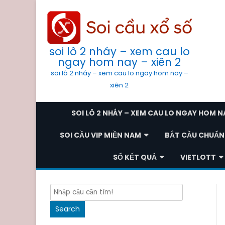
soi lô 2 nháy – xem cau lo
ngay hom nay – xiên 2
soi lô 2 nháy – xem cau lo ngay hom nay –
xiên 2
SOI LÔ 2 NHÁY – XEM CAU LO NGAY HOM NA
SOI CẦU VIP MIỀN NAM
BẮT CẦU CHUẨN
DỊCH VỤ SOI CẦU BAO LÔ VÍP
SỔ KẾT QUẢ
VIETLOTT
MIỀN NAM
SỔ KẾT QUẢ XSMT
XỔ SỐ VIETLOT
DỊCH VỤ SOI CẦU CẶP XÍU CHỦ
SỔ KẾT QUẢ XSMN
MAX 4D
VÍP MIỀN NAM
Search
SỔ KẾT QUẢ XSMB
MAX 3D
DỊCH VỤ SOI CẦU ĐẶC BIỆT VÍP