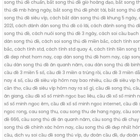
song thủ đề chuẩn
,
bắt song thủ đề giờ hoàng đạo
,
bắt song t
thủ đề mb hàng ngày
,
bắt song thủ đề phát tài
,
bắt song thủ đ
song thủ đề siêu víp
,
cách bắt dàn song thủ đề khung 5 ngày
,
2021
,
cách đánh dàn song thủ đề có lãi
,
cách đánh song thủ đ
song thủ đề
,
cách nuôi song thủ đề 3 ngày
,
cách soi cầu bạch 
dàn song thủ đề
,
cách soi song thủ đề miền bắc
,
cách tính so
bắc
,
cách tính stđ
,
cách tính stđ quay 4
,
cách tính tiền song 
đề dep nhat hom nay
,
cap dàn song thủ đề hom nay
,
cặp son
cầu dàn song thủ đề ăn quanh năm
,
cau dàn song thủ đề binh
cầu đề 3 miền 5 số
,
cầu đề 3 miền a trúng rồi
,
cầu đề 3 miền dẫ
nay 4 số
,
cầu đề siêu víp hôm nay bao nhiêu
,
cầu đề siêu vip 
cần thơ
,
cầu đề siêu víp hôm nay ra số gì
,
cầu đề song thủ
,
cầu
ăn giang
,
cầu đề xổ số minh ngọc bạc liêu
,
cầu đề xổ số minh n
xổ số minh ngoc êm
,
cầu đề xổ số minh ngoc internet
,
cầu đề 
ngoc rong
,
cau song thu
,
cau song thu de hang ngay
,
cầu son
đề 666
,
cầu song thủ đề ăn quanh năm
,
cầu song thủ đề chạ
song thủ đề chính xác hôm nay
,
cầu song thủ đề đẹp nhất h
cầu
,
dịch vụ soi cầu đề song thủ víp
,
dự đoán cầu đề
,
dự đoán 