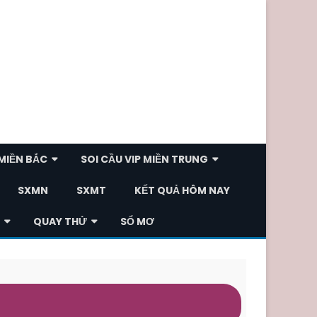
 MIỀN BẮC
SOI CẦU VIP MIỀN TRUNG
 CON VÍP
SXMN
SXMT
DỊCH VỤ SOI CẦU BAO LÔ VÍP
KẾT QUẢ HÔM NAY
MIỀN TRUNG
QUAY THỬ
SỔ MƠ
BẠCH THỦ
DỊCH VỤ SOI CẦU CẶP XÍU CHỦ
 TRUNG
QUAY THỬ VIETLOTT
VÍP MIỀN TRUNG
BẠCH THỦ
 NAM
QUAY THỬ XSMT
DỊCH VỤ SOI CẦU ĐẶC BIỆT VÍP
MIỀN TRUNG
 BẮC
QUAY THỬ XSMN