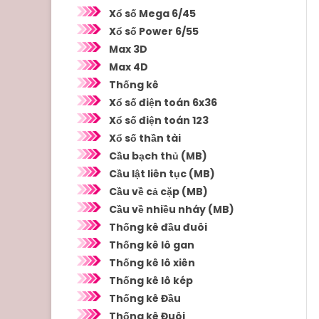
Xổ số Mega 6/45
Xổ số Power 6/55
Max 3D
Max 4D
Thống kê
Xổ số điện toán 6x36
Xổ số điện toán 123
Xổ số thần tài
Cầu bạch thủ (MB)
Cầu lật liên tục (MB)
Cầu về cả cặp (MB)
Cầu về nhiều nháy (MB)
Thống kê đầu đuôi
Thống kê lô gan
Thống kê lô xiên
Thống kê lô kép
Thống kê Đầu
Thống kê Đuôi