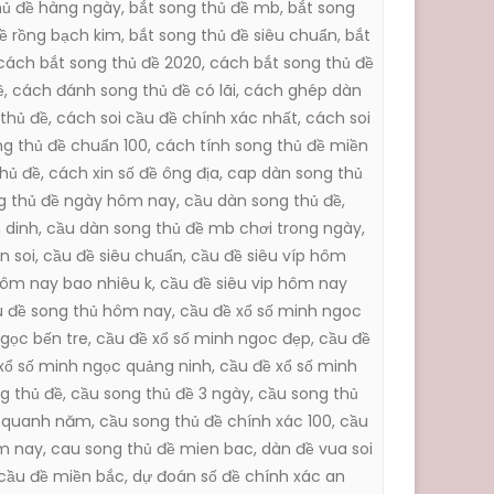
hủ đề hàng ngày
,
bắt song thủ đề mb
,
bắt song
ề rồng bạch kim
,
bắt song thủ đề siêu chuẩn
,
bắt
cách bắt song thủ đề 2020
,
cách bắt song thủ đề
ề
,
cách đánh song thủ đề có lãi
,
cách ghép dàn
thủ đề
,
cách soi cầu đề chính xác nhất
,
cách soi
ng thủ đề chuẩn 100
,
cách tính song thủ đề miền
thủ đề
,
cách xin số đề ông địa
,
cap dàn song thủ
g thủ đề ngày hôm nay
,
cầu dàn song thủ đề
,
 dinh
,
cầu dàn song thủ đề mb chơi trong ngày
,
n soi
,
cầu đề siêu chuẩn
,
cầu đề siêu víp hôm
hôm nay bao nhiêu k
,
cầu đề siêu vip hôm nay
 đề song thủ hôm nay
,
cầu đề xổ số minh ngoc
gọc bến tre
,
cầu đề xổ số minh ngoc đẹp
,
cầu đề
xổ số minh ngọc quảng ninh
,
cầu đề xổ số minh
g thủ đề
,
cầu song thủ đề 3 ngày
,
cầu song thủ
y quanh năm
,
cầu song thủ đề chính xác 100
,
cầu
ôm nay
,
cau song thủ đề mien bac
,
dàn đề vua soi
cầu đề miền bắc
,
dự đoán số đề chính xác an