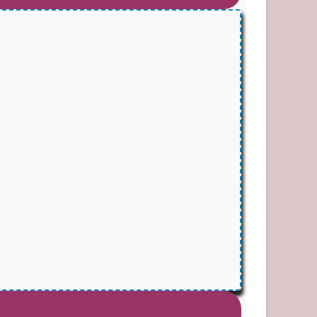
2 LÔ VÍP
DỊCH VỤ SOI CẦU GIẢI TÁM VÍP
QUAY THỬ XSMB
MIỀN TRUNG
3 LÔ VÍP
DỊCH VỤ SOI CẦU LÔ 3 SỐ VÍP
MIỀN TRUNG
4 LÔ VÍP
DỊCH VỤ SOI CẦU SỚ ĐẦU ĐUÔI
GIẢI 8 VÍP MIỀN TRUNG
SONG THỦ
DỊCH VỤ SOI CẦU SỚ ĐẦU ĐUÔI
GIẢI ĐẶC BIỆT VÍP MIỀN
TRUNG
SONG THỦ
DỊCH VỤ SOI CẦU SONG THỦ LÔ
VÍP MIỀN TRUNG
DỊCH VỤ SOI CẦU XÍU CHỦ VÍP
MIỀN TRUNG