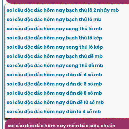
DỊCH VỤ SOI CẦU ĐỀ 4 CON VÍP
DỊCH VỤ SOI CẦU XIÊN 
/55
CẦU BẠCH THỦ (MB)
THỐNG KÊ ĐẦU – ĐUÔI
soi cầu độc đắc hôm nay bạch thủ lô 2 nháy mb
MIỀN BẮC
MIỀN BẮC
soi cầu độc đắc hôm nay bạch thủ lô mb
45
THỐNG KÊ ĐUÔI
DỊCH VỤ SOI CẦU ĐỀ 6 CON VÍP
DỊCH VỤ SOI CẦU XIÊN 
soi cầu độc đắc hôm nay song thủ lô mb
MIỀN BẮC
MIỀN BẮC
THỐNG KÊ ĐẦU
soi cầu độc đắc hôm nay bạch thủ lô kép
DỊCH VỤ SOI CẦU ĐỀ 8 CON VÍP
DỊCH VỤ SOI CẦU XIÊN 
THỐNG KÊ LÔ KÉP
soi cầu độc đắc hôm nay song thủ lô kép
MIỀN BẮC
MIỀN BẮC
THỐNG KÊ LÔ XIÊN
soi cầu độc đắc hôm nay bạch thủ đề mb
DỊCH VỤ SOI CẦU ĐỀ 10 CON VÍP
DỊCH VỤ SOI CẦU LÔ 
soi cầu độc đắc hôm nay song thủ đề mb
MIỀN BẮC
THỐNG KÊ LÔ GAN
VÍP MIỀN BẮC
soi cầu độc đắc hôm nay dàn đề 4 số mb
DỊCH VỤ SOI CẦU ĐỀ BẠCH THỦ
THỐNG KÊ ĐẦU ĐUÔI
DỊCH VỤ SOI CẦU LÔ 
soi cầu độc đắc hôm nay dàn đề 6 số mb
VÍP MIỀN BẮC
KÉP VÍP MIỀN BẮC
soi cầu độc đắc hôm nay dàn đề 8 số mb
DỊCH VỤ SOI CẦU ĐỀ ĐẦU ĐUÔI
soi cầu độc đắc hôm nay dàn đề 10 số mb
VÍP MIỀN BẮC
soi cầu độc đắc hôm nay dàn lô 4 số mb
DỊCH VỤ SOI CẦU ĐỀ SONG THỦ
VÍP MIỀN BẮC
soi cầu độc đắc hôm nay miền bắc siêu chuẩn