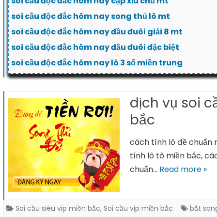
soi cầu độc đắc hôm nay cặp xỉu chủ mt
soi cầu độc đắc hôm nay song thủ lô mt
soi cầu độc đắc hôm nay đầu đuôi giải 8 mt
soi cầu độc đắc hôm nay đầu đuôi đặc biệt
soi cầu độc đắc hôm nay lô 3 số miền trung
dịch vụ soi 
bắc
cách tính lô đề chuẩn n
tính lô tô miền bắc, cá
chuẩn…
Read more »
Soi cầu siêu vip miền bắc
,
Soi cầu vip miền bắc
bắt son