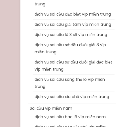
trung
dịch vụ soi cầu đặc biệt víp miền trung
dịch vụ soi cầu giải tám víp miền trung
dịch vụ soi cầu lô 3 số víp miền trung
dịch vụ soi cầu sớ đầu đuôi giải 8 víp
miền trung
dịch vụ soi cầu sớ đầu đuôi giải đặc biệt
víp miền trung
dịch vụ soi cầu song thủ lô víp miền
trung
dịch vụ soi cầu xíu chủ víp miền trung
Soi cầu vip miền nam
dịch vụ soi cầu bao lô víp miền nam