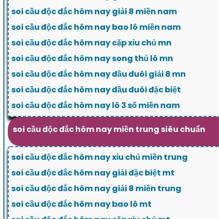
soi cầu độc đắc hôm nay giải 8 miền nam
soi cầu độc đắc hôm nay bao lô miền nam
soi cầu độc đắc hôm nay cặp xỉu chủ mn
soi cầu độc đắc hôm nay song thủ lô mn
soi cầu độc đắc hôm nay đầu đuôi giải 8 mn
soi cầu độc đắc hôm nay đầu đuôi đặc biệt
soi cầu độc đắc hôm nay lô 3 số miền nam
soi cầu độc đắc hôm nay miền trung siêu chuẩn
soi cầu độc đắc hôm nay xỉu chủ miền trung
soi cầu độc đắc hôm nay giải đặc biệt mt
soi cầu độc đắc hôm nay giải 8 miền trung
soi cầu độc đắc hôm nay bao lô mt