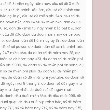
u số đề 3 miền ngày hôm nay
,
cầu số đề 3 miền
n
,
cầu số đề chính xác ôm
,
cầu số đề chính xác
bắc gọi là gì
,
cầu số đề miễn phí 24h
,
cầu số đề
line miền bắc
,
dàn đề 50 số miền bắc
,
dàn đề 64
50 so
,
dàn đề xsmb tối nay miền bắc bất bại
,
dàn
oi cầu đề đầu đuôi
,
du doan hom nay de ve bao
 ơi
,
dự đoán dàn đề hôm nay uy tín
,
dự đoán dàn
 đề xổ số power
,
dự đoán dàn đề xsmb chính xác
y 247 miền bắc
,
dự đoán số đề hôm nay 28
,
dự
đoán số đề hôm nay u23
,
dự đoán số đề miễn phí
iễn phí 9999
,
dự đoán số đề miễn phí ăn sáng
,
dự
n số đề miễn phí plus
,
dự đoán số đề miễn phí
 vip
,
dự đoán số đề miễn phí youtube
,
dự đoán số
 đề ngày mai 8 tháng 3
,
dự đoán số đề ngày mai
ày mai duy nhất
,
dự đoán số đề ngày mai i
ok
,
đánh đầu đuôi miền Bắc
,
đề đầu đuôi 096
,
đề
 đuôi quạt
,
đề đầu đuôi víp miền bắc
,
số đề hôm
nay 7/11
,
số đề hôm nay 7/2
,
số đề hôm nay 9/5
,