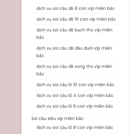
dịch vụ soi cầu đề 8 con víp miền bắc
dịch vụ soi cầu đề 10 con víp miền bắc
dịch vụ soi cầu đề bạch thủ víp miền
bắc
dịch vụ soi cầu đề đầu đuôi víp miền
bắc
dịch vụ soi cầu đề song thủ víp miền
bắc
dịch vụ soi cầu lô 10 con víp miền bắc
dịch vụ soi cầu lô 4 con víp miền bắc
dịch vụ soi cầu lô 6 con víp miền bắc
Soi cầu siêu vip miền bắc
dịch vụ soi cầu lô 8 con víp miền bắc