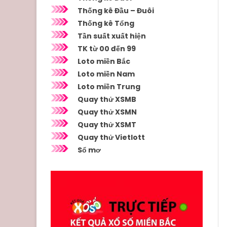
Thống kê Đầu – Đuôi
Thống kê Tổng
Tần suất xuất hiện
TK từ 00 đến 99
Loto miền Bắc
Loto miền Nam
Loto miền Trung
Quay thử XSMB
Quay thử XSMN
Quay thử XSMT
Quay thử Vietlott
Sổ mơ