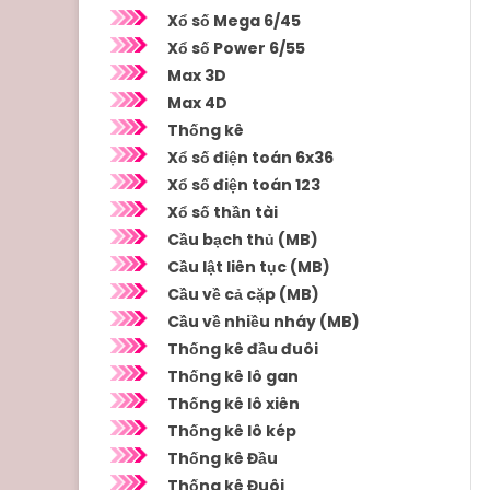
Xổ số Mega 6/45
Xổ số Power 6/55
Max 3D
Max 4D
Thống kê
Xổ số điện toán 6x36
Xổ số điện toán 123
Xổ số thần tài
Cầu bạch thủ (MB)
Cầu lật liên tục (MB)
Cầu về cả cặp (MB)
Cầu về nhiều nháy (MB)
Thống kê đầu đuôi
Thống kê lô gan
Thống kê lô xiên
Thống kê lô kép
Thống kê Đầu
Thống kê Đuôi