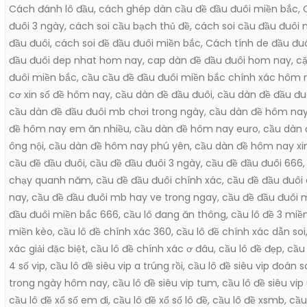
Cách đánh lô đầu
,
cách ghép dàn cầu đề đầu đuôi miền bắc
,
đuôi 3 ngày
,
cách soi cầu bạch thủ đề
,
cách soi cầu đầu đuôi 
đầu đuôi
,
cách soi đề đầu đuôi miền bắc
,
Cách tính de đầu đu
đầu đuôi dep nhat hom nay
,
cap dàn đề đầu đuôi hom nay
,
cặ
đuôi miền bắc
,
cầu cầu đề đầu đuôi miền bắc chính xác hôm 
cơ xin số đề hôm nay
,
cầu dàn đề đầu đuôi
,
cầu dàn đề đầu đ
cầu dàn đề đầu đuôi mb chơi trong ngày
,
cầu dàn đề hôm nay
đề hôm nay em ăn nhiều
,
cầu dàn đề hôm nay euro
,
cầu dàn 
ông nội
,
cầu dàn đề hôm nay phú yên
,
cầu dàn đề hôm nay xi
cầu đề đầu đuôi
,
cầu đề đầu đuôi 3 ngày
,
cầu đề đầu đuôi 666
chạy quanh năm
,
cầu đề đầu đuôi chính xác
,
cầu đề đầu đuôi 
nay
,
cầu đề đầu đuôi mb hay ve trong ngay
,
cầu đề đầu đuôi 
đầu đuôi miền bắc 666
,
cầu lô đang ăn thông
,
cầu lô đề 3 mi
miền kèo
,
cầu lô đề chính xác 360
,
cầu lô đề chính xác dẫn soi
xác giải đặc biệt
,
cầu lô đề chính xác ơ đâu
,
cầu lô đề đẹp
,
cầu
4 số vip
,
cầu lô đề siêu vip a trúng rồi
,
cầu lô đề siêu vip đoán s
trong ngày hôm nay
,
cầu lô đề siêu vip tum
,
cầu lô đề siêu vip 
cầu lô đề xổ số em đi
,
cầu lô đề xổ số lô đề
,
cầu lô đề xsmb
,
cầu