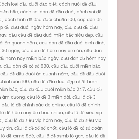
Cách loại đầu đuôi đặc biệt
,
cách nuôi đề đầu
miền bắc
,
cách soi dàn đề đầu đuôi
,
cách soi đề
ôi
,
cách tính đề đầu đuôi chuẩn 100
,
cap dàn đề
p đề đầu đuôi ngày hôm nay
,
cầu cầu đề đầu
nay
,
cầu cầu đề đầu đuôi miền bắc siêu đẹp
,
cầu
uôi ăn quanh năm
,
cau dàn đề đầu đuôi binh dinh
,
 30 ngày
,
cầu dàn đề hôm nay em ăn
,
cầu dàn
đề hôm nay miền bắc ngày
,
cầu dàn đề hôm nay
n
,
cầu dàn đề xổ số 888
,
cầu đầu đuôi miền bắc
,
,
cầu đề đầu đuôi ăn quanh năm
,
cầu đề đầu đuôi
chính xác 100
,
cầu đề đầu đuôi đẹp nhất hôm
miền bắc
,
cầu đề đầu đuôi miền bắc 247
,
cầu đề
ền âm dương
,
cầu lô đề 3 miền dài
,
cầu lô đề 3
,
cầu lô đề chính xác de online
,
cầu lô đề chính
 lô đề hôm nay âm bao nhiêu
,
cầu lô đề siêu vip
oi
,
cầu lô đề siêu vip hôm nay
,
cầu lô đề siêu vip
uy tín
,
cầu lô đề xổ số chốt
,
cầu lô đề xổ số đoán
,
 lô đề xsmb êđê
,
cầu lô đề xsmb lô gan
,
cầu lô đề