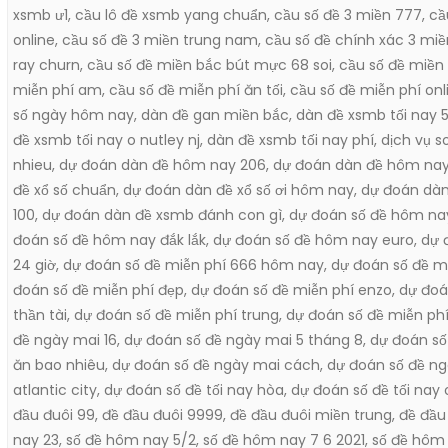
xsmb ư1
,
cầu lô đề xsmb yang chuẩn
,
cầu số đề 3 miền 777
,
cầ
online
,
cầu số đề 3 miền trung nam
,
cầu số đề chính xác 3 miề
ray churn
,
cầu số đề miền bắc bút mực 68 soi
,
cầu số đề miền 
miễn phí am
,
cầu số đề miễn phí ăn tối
,
cầu số đề miễn phí on
số ngày hôm nay
,
dàn đề gan miền bắc
,
dàn đề xsmb tối nay 
đề xsmb tối nay o nutley nj
,
dàn đề xsmb tối nay phí
,
dịch vụ s
nhieu
,
dự đoán dàn đề hôm nay 206
,
dự đoán dàn đề hôm nay
đề xổ số chuẩn
,
dự đoán dàn đề xổ số ơi hôm nay
,
dự đoán dàn
100
,
dự đoán dàn đề xsmb đánh con gì
,
dự đoán số đề hôm na
đoán số đề hôm nay đắk lắk
,
dự đoán số đề hôm nay euro
,
dự 
24 giờ
,
dự đoán số đề miễn phí 666 hôm nay
,
dự đoán số đề m
đoán số đề miễn phí đẹp
,
dự đoán số đề miễn phí enzo
,
dự đoá
thần tài
,
dự đoán số đề miễn phí trung
,
dự đoán số đề miễn phí
đề ngày mai 16
,
dự đoán số đề ngày mai 5 tháng 8
,
dự đoán số
ăn bao nhiêu
,
dự đoán số đề ngày mai cách
,
dự đoán số đề ng
atlantic city
,
dự đoán số đề tối nay hòa
,
dự đoán số đề tối nay 
đầu đuôi 99
,
đề đầu đuôi 9999
,
đề đầu đuôi miền trung
,
đề đầu
nay 23
,
số đề hôm nay 5/2
,
số đề hôm nay 7 6 2021
,
số đề hôm 