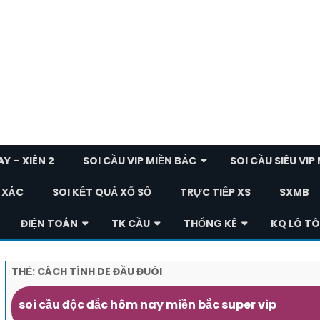
Skip
Y – XIÊN 2
SOI CẦU VIP MIỀN BẮC
to
SOI CẦU SIÊU VIP
content
 XÁC
SOI KẾT QUẢ XỔ SỐ
DỊCH VỤ SOI CẦU BẠCH THỦ LÔ
TRỰC TIẾP XS
DỊCH VỤ SOI CẦU LÔ 8
SXMB
2 NHÁY VÍP MIỀN BẮC
MIỀN BẮC
ĐIỆN TOÁN
TK CẦU
THỐNG KÊ
KQ LÔ TÔ
DỊCH VỤ SOI CẦU 3 CÀNG VÍP
DỊCH VỤ SOI CẦU LÔ 
T
XỔ SỐ THẦN TÀI
MIỀN BẮC
CẦU VỀ NHIỀU NHÁY (MB)
TK TỪ 00 ĐẾN 99
VÍP MIỀN BẮC
LOTO MIỀN
THẺ:
CÁCH TÍNH DE ĐẦU ĐUÔI
XỔ SỐ ĐIỆN TOÁN 123
DỊCH VỤ SOI CẦU CẶP 3 CÀNG
CẦU VỀ CẢ CẶP (MB)
TẦN SUẤT XUẤT HIỆN
DỊCH VỤ SOI CẦU LÔ 
LOTO MIỀN
VÍP MIỀN BẮC
KÉP VÍP MIỀN BẮC
soi cầu độc đắc hôm nay miền bắc super vip
XỔ SỐ ĐIỆN TOÁN 6×36
CẦU LẬT LIÊN TỤC (MB)
THỐNG KÊ TỔNG
LOTO MIỀN