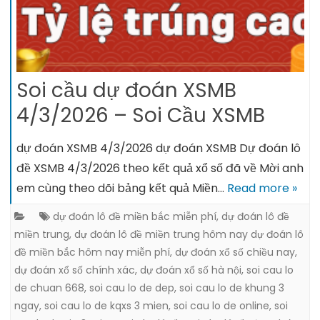
Soi cầu dự đoán XSMB
4/3/2026 – Soi Cầu XSMB
dự đoán XSMB 4/3/2026 dự đoán XSMB Dự đoán lô
đề XSMB 4/3/2026 theo kết quả xổ số đã về Mời anh
em cùng theo dõi bảng kết quả Miền…
Read more »
dự đoán lô đề miền bắc miễn phí
,
dự đoán lô đề
miền trung
,
dự đoán lô đề miền trung hôm nay dự đoán lô
đề miền bắc hôm nay miễn phí
,
dự đoán xổ số chiều nay
,
dự đoán xổ số chính xác
,
dự đoán xổ số hà nội
,
soi cau lo
de chuan 668
,
soi cau lo de dep
,
soi cau lo de khung 3
ngay
,
soi cau lo de kqxs 3 mien
,
soi cau lo de online
,
soi