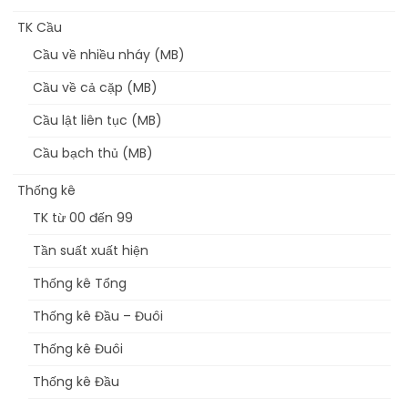
TK Cầu
Cầu về nhiều nháy (MB)
Cầu về cả cặp (MB)
Cầu lật liên tục (MB)
Cầu bạch thủ (MB)
Thống kê
TK từ 00 đến 99
Tần suất xuất hiện
Thống kê Tổng
Thống kê Đầu – Đuôi
Thống kê Đuôi
Thống kê Đầu