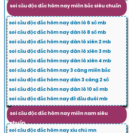
soi cầu độc đắc hôm nay miền bắc siêu chuẩn
soi cầu độc đắc hôm nay dàn lô 6 số mb
soi cầu độc đắc hôm nay dàn lô 8 số mb
soi cầu độc đắc hôm nay dàn lô xiên 2 mb
soi cầu độc đắc hôm nay dàn lô xiên 3 mb
soi cầu độc đắc hôm nay dàn lô xiên 4 mb
soi cầu độc đắc hôm nay 3 càng miền bắc
soi cầu độc đắc hôm nay dàn 3 càng 2 số
soi cầu độc đắc hôm nay dàn lô 10 số mb
soi cầu độc đắc hôm nay đề đầu đuôi mb
soi cầu độc đắc hôm nay miền nam siêu
chuẩn
soi cầu độc đắc hôm nay xỉu chủ mn