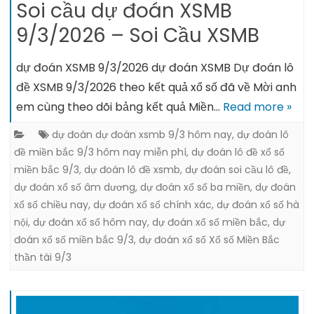
Soi cầu dự đoán XSMB
9/3/2026 – Soi Cầu XSMB
dự đoán XSMB 9/3/2026 dự đoán XSMB Dự đoán lô
đề XSMB 9/3/2026 theo kết quả xổ số đã về Mời anh
em cùng theo dõi bảng kết quả Miền…
Read more »
dự đoán dự đoán xsmb 9/3 hôm nay
,
dự đoán lô
đề miền bắc 9/3 hôm nay miễn phí
,
dự đoán lô đề xổ số
miền bắc 9/3
,
dự đoán lô đề xsmb
,
dự đoán soi cầu lô đề
,
dự đoán xổ số âm dương
,
dự đoán xổ số ba miền
,
dự đoán
xổ số chiều nay
,
dự đoán xổ số chính xác
,
dự đoán xổ số hà
nội
,
dự đoán xổ số hôm nay
,
dự đoán xổ số miền bắc
,
dự
đoán xổ số miền bắc 9/3
,
dự đoán xổ số Xổ số Miền Bắc
thần tài 9/3