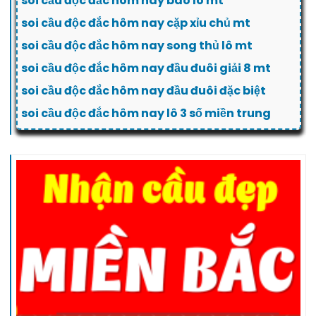
soi cầu độc đắc hôm nay bao lô mt
soi cầu độc đắc hôm nay cặp xỉu chủ mt
soi cầu độc đắc hôm nay song thủ lô mt
soi cầu độc đắc hôm nay đầu đuôi giải 8 mt
soi cầu độc đắc hôm nay đầu đuôi đặc biệt
soi cầu độc đắc hôm nay lô 3 số miền trung