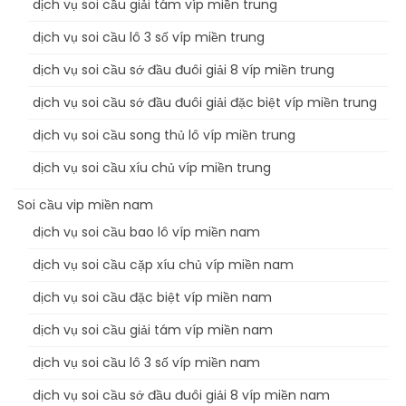
dịch vụ soi cầu giải tám víp miền trung
dịch vụ soi cầu lô 3 số víp miền trung
dịch vụ soi cầu sớ đầu đuôi giải 8 víp miền trung
dịch vụ soi cầu sớ đầu đuôi giải đặc biệt víp miền trung
dịch vụ soi cầu song thủ lô víp miền trung
dịch vụ soi cầu xíu chủ víp miền trung
Soi cầu vip miền nam
dịch vụ soi cầu bao lô víp miền nam
dịch vụ soi cầu cặp xíu chủ víp miền nam
dịch vụ soi cầu đặc biệt víp miền nam
dịch vụ soi cầu giải tám víp miền nam
dịch vụ soi cầu lô 3 số víp miền nam
dịch vụ soi cầu sớ đầu đuôi giải 8 víp miền nam