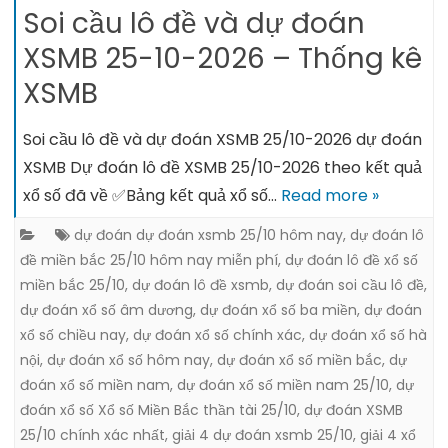
Soi cầu lô đề và dự đoán
XSMB 25-10-2026 – Thống kê
XSMB
Soi cầu lô đề và dự đoán XSMB 25/10-2026 dự đoán
XSMB Dự đoán lô đề XSMB 25/10-2026 theo kết quả
xổ số đã về ✅Bảng kết quả xổ số…
Read more »
dự đoán dự đoán xsmb 25/10 hôm nay
,
dự đoán lô
đề miền bắc 25/10 hôm nay miễn phí
,
dự đoán lô đề xổ số
miền bắc 25/10
,
dự đoán lô đề xsmb
,
dự đoán soi cầu lô đề
,
dự đoán xổ số âm dương
,
dự đoán xổ số ba miền
,
dự đoán
xổ số chiều nay
,
dự đoán xổ số chính xác
,
dự đoán xổ số hà
nội
,
dự đoán xổ số hôm nay
,
dự đoán xổ số miền bắc
,
dự
đoán xổ số miền nam
,
dự đoán xổ số miền nam 25/10
,
dự
đoán xổ số Xổ số Miền Bắc thần tài 25/10
,
dự đoán XSMB
25/10 chính xác nhất
,
giải 4 dự đoán xsmb 25/10
,
giải 4 xổ