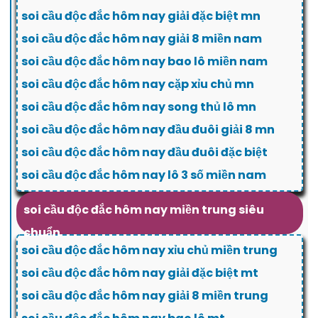
soi cầu độc đắc hôm nay giải đặc biệt mn
soi cầu độc đắc hôm nay giải 8 miền nam
soi cầu độc đắc hôm nay bao lô miền nam
soi cầu độc đắc hôm nay cặp xỉu chủ mn
soi cầu độc đắc hôm nay song thủ lô mn
soi cầu độc đắc hôm nay đầu đuôi giải 8 mn
soi cầu độc đắc hôm nay đầu đuôi đặc biệt
soi cầu độc đắc hôm nay lô 3 số miền nam
soi cầu độc đắc hôm nay miền trung siêu
chuẩn
soi cầu độc đắc hôm nay xỉu chủ miền trung
soi cầu độc đắc hôm nay giải đặc biệt mt
soi cầu độc đắc hôm nay giải 8 miền trung