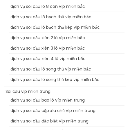
dịch vụ soi cầu lô 8 con víp miền bắc
dịch vụ soi cầu lô bạch thủ víp miền bắc
dịch vụ soi cầu lô bạch thủ kép víp miền bắc
dịch vụ soi cầu xiên 2 lô víp miền bắc
dịch vụ soi cầu xiên 3 lô víp miền bắc
dịch vụ soi cầu xiên 4 lô víp miền bắc
dịch vụ soi cầu lô song thủ víp miền bắc
dịch vụ soi cầu lô song thủ kép víp miền bắc
Soi cầu vip miền trung
dịch vụ soi cầu bao lô víp miền trung
dịch vụ soi cầu cặp xíu chủ víp miền trung
dịch vụ soi cầu đặc biệt víp miền trung