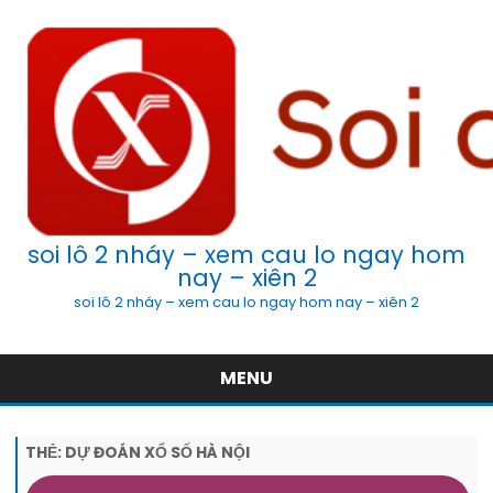
soi lô 2 nháy – xem cau lo ngay hom
nay – xiên 2
soi lô 2 nháy – xem cau lo ngay hom nay – xiên 2
MENU
Skip
to
content
THẺ:
DỰ ĐOÁN XỔ SỐ HÀ NỘI