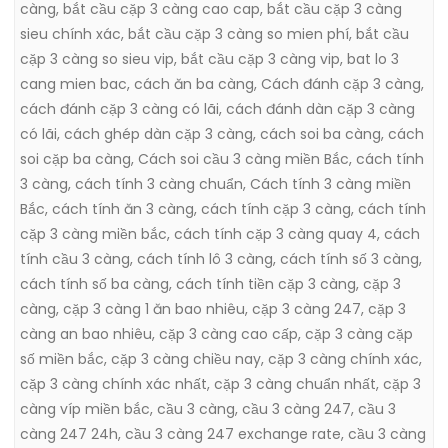
càng
,
bắt cầu cặp 3 càng cao cap
,
bắt cầu cặp 3 càng
sieu chính xác
,
bắt cầu cặp 3 càng so mien phí
,
bắt cầu
cặp 3 càng so sieu vip
,
bắt cầu cặp 3 càng vip
,
bat lo 3
cang mien bac
,
cách ăn ba càng
,
Cách đánh cặp 3 càng
,
cách đánh cặp 3 càng có lãi
,
cách đánh dàn cặp 3 càng
có lãi
,
cách ghép dàn cặp 3 càng
,
cách soi ba càng
,
cách
soi cặp ba càng
,
Cách soi cầu 3 càng miền Bắc
,
cách tính
3 càng
,
cách tính 3 càng chuẩn
,
Cách tính 3 càng miền
Bắc
,
cách tính ăn 3 càng
,
cách tính cặp 3 càng
,
cách tính
cặp 3 càng miền bắc
,
cách tính cặp 3 càng quay 4
,
cách
tính cầu 3 càng
,
cách tính lô 3 càng
,
cách tính số 3 càng
,
cách tính số ba càng
,
cách tính tiền cặp 3 càng
,
cặp 3
càng
,
cặp 3 càng 1 ăn bao nhiêu
,
cặp 3 càng 247
,
cặp 3
càng an bao nhiêu
,
cặp 3 càng cao cấp
,
cặp 3 càng cặp
số miền bắc
,
cặp 3 càng chiều nay
,
cặp 3 càng chính xác
,
cặp 3 càng chính xác nhất
,
cặp 3 càng chuẩn nhất
,
cặp 3
càng víp miền bắc
,
cầu 3 càng
,
cầu 3 càng 247
,
cầu 3
càng 247 24h
,
cầu 3 càng 247 exchange rate
,
cầu 3 càng