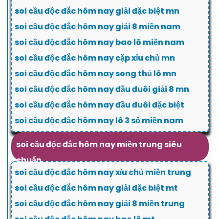
soi cầu độc đắc hôm nay giải đặc biệt mn
soi cầu độc đắc hôm nay giải 8 miền nam
soi cầu độc đắc hôm nay bao lô miền nam
soi cầu độc đắc hôm nay cặp xỉu chủ mn
soi cầu độc đắc hôm nay song thủ lô mn
soi cầu độc đắc hôm nay đầu đuôi giải 8 mn
soi cầu độc đắc hôm nay đầu đuôi đặc biệt
soi cầu độc đắc hôm nay lô 3 số miền nam
soi cầu độc đắc hôm nay miền trung siêu
chuẩn
soi cầu độc đắc hôm nay xỉu chủ miền trung
soi cầu độc đắc hôm nay giải đặc biệt mt
soi cầu độc đắc hôm nay giải 8 miền trung