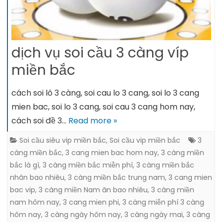
dịch vụ soi cầu 3 càng víp
miền bắc
cách soi lô 3 càng, soi cau lo 3 cang, soi lo 3 cang
mien bac, soi lo 3 cang, soi cau 3 cang hom nay,
cách soi đề 3…
Read more »
Soi cầu siêu vip miền bắc
,
Soi cầu vip miền bắc
3
càng miền bắc
,
3 cang mien bac hom nay
,
3 càng miền
bắc là gì
,
3 càng miền bắc miễn phí
,
3 càng miền bắc
nhân bao nhiêu
,
3 càng miền bắc trung nam
,
3 cang mien
bac vip
,
3 càng miền Nam ăn bao nhiêu
,
3 càng miền
nam hôm nay
,
3 cang mien phi
,
3 càng miễn phí 3 càng
hôm nay
,
3 càng ngày hôm nay
,
3 càng ngày mai
,
3 càng