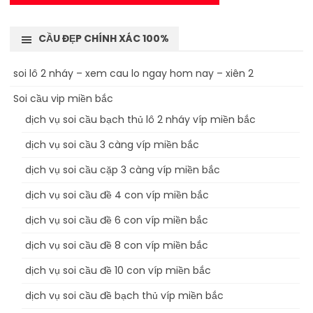
CẦU ĐẸP CHÍNH XÁC 100%
soi lô 2 nháy – xem cau lo ngay hom nay – xiên 2
Soi cầu vip miền bắc
dịch vụ soi cầu bạch thủ lô 2 nháy víp miền bắc
dịch vụ soi cầu 3 càng víp miền bắc
dịch vụ soi cầu cặp 3 càng víp miền bắc
dịch vụ soi cầu đề 4 con víp miền bắc
dịch vụ soi cầu đề 6 con víp miền bắc
dịch vụ soi cầu đề 8 con víp miền bắc
dịch vụ soi cầu đề 10 con víp miền bắc
dịch vụ soi cầu đề bạch thủ víp miền bắc