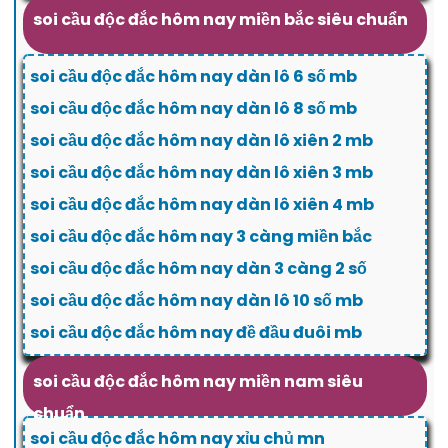
soi cầu độc đắc hôm nay miền bắc siêu chuẩn
soi cầu độc đắc hôm nay dàn lô 6 số mb
soi cầu độc đắc hôm nay dàn lô 8 số mb
soi cầu độc đắc hôm nay dàn lô xiên 2 mb
soi cầu độc đắc hôm nay dàn lô xiên 3 mb
soi cầu độc đắc hôm nay dàn lô xiên 4 mb
soi cầu độc đắc hôm nay 3 càng miền bắc
soi cầu độc đắc hôm nay dàn 3 càng 2 số
soi cầu độc đắc hôm nay dàn lô 10 số mb
soi cầu độc đắc hôm nay đề đầu đuôi mb
soi cầu độc đắc hôm nay miền nam siêu
chuẩn
soi cầu độc đắc hôm nay xỉu chủ mn