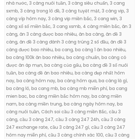
nhà nước
,
3 càng nuôi tuần
,
3 càng siêu chuẩn
,
3 cang
sxmb
,
3 càng trong lô đề
,
3 càng tuyệt mật
,
3 càng vip
,
3
càng víp hôm nay
,
3 càng vip miền bắc
,
3 cang win
,
3
càng xổ số miền bắc
,
3 cang xsmb
,
4 càng miền bắc
,
ăn 3
càng
,
ăn 3 càng được bao nhiêu
,
ăn ba càng
,
ăn đề 3
càng
,
ăn đề 3 càng đánh 3 càng trúng 2 số đầu
,
ăn đề 3
càng được bao nhiêu
,
ba cang
,
ba càng 1 ăn bao nhiêu
,
ba càng 100k ăn bao nhiêu
,
ba càng chuẩn
,
ba càng có
được ăn áp mạn
,
ba càng của gấu
,
ba càng đề 3 số nuôi
tuần
,
ba càng đề ăn bao nhiêu
,
ba càng đẹp nhất hôm
nay
,
ba càng hôm nay
,
ba càng hôm qua
,
ba càng là gì
,
ba càng lô
,
ba cang mb
,
ba càng mb miễn phí
,
ba cang
mien bac
,
ba càng miền bắc hôm nay
,
ba càng miền
nam
,
ba càng miền trung
,
ba càng ngày hôm nay
,
ba
càng nuôi tuần
,
Cách soi cầu 3 càng miền Bắc
,
cầu 3
càng
,
cầu 3 càng 247
,
cầu 3 càng 247 24h
,
cầu 3 càng
247 exchange rate
,
cầu 3 càng 247 gì
,
cầu 3 càng 247
hôm nay miễn phí
,
cầu 3 càng chính xác 100
,
cầu 3 càng