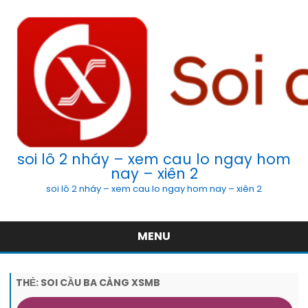
soi lô 2 nháy – xem cau lo ngay hom
nay – xiên 2
soi lô 2 nháy – xem cau lo ngay hom nay – xiên 2
MENU
Skip
to
content
THẺ:
SOI CẦU BA CÀNG XSMB