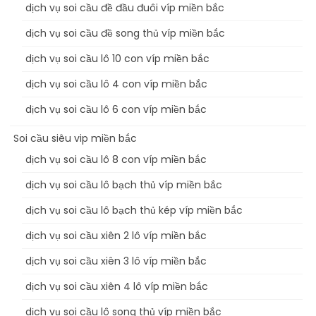
dịch vụ soi cầu đề đầu đuôi víp miền bắc
dịch vụ soi cầu đề song thủ víp miền bắc
dịch vụ soi cầu lô 10 con víp miền bắc
dịch vụ soi cầu lô 4 con víp miền bắc
dịch vụ soi cầu lô 6 con víp miền bắc
Soi cầu siêu vip miền bắc
dịch vụ soi cầu lô 8 con víp miền bắc
dịch vụ soi cầu lô bạch thủ víp miền bắc
dịch vụ soi cầu lô bạch thủ kép víp miền bắc
dịch vụ soi cầu xiên 2 lô víp miền bắc
dịch vụ soi cầu xiên 3 lô víp miền bắc
dịch vụ soi cầu xiên 4 lô víp miền bắc
dịch vụ soi cầu lô song thủ víp miền bắc