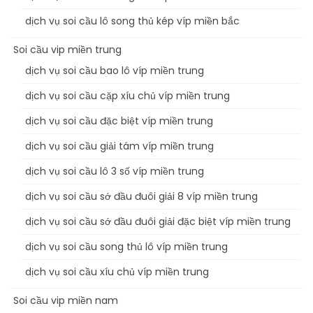
dịch vụ soi cầu lô song thủ kép víp miền bắc
Soi cầu vip miền trung
dịch vụ soi cầu bao lô víp miền trung
dịch vụ soi cầu cặp xíu chủ víp miền trung
dịch vụ soi cầu đặc biệt víp miền trung
dịch vụ soi cầu giải tám víp miền trung
dịch vụ soi cầu lô 3 số víp miền trung
dịch vụ soi cầu sớ đầu đuôi giải 8 víp miền trung
dịch vụ soi cầu sớ đầu đuôi giải đặc biệt víp miền trung
dịch vụ soi cầu song thủ lô víp miền trung
dịch vụ soi cầu xíu chủ víp miền trung
Soi cầu vip miền nam