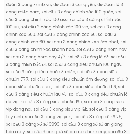
đoán 3 càng xsmb vn
,
dự đoán 3 càng yên
,
dự đoán lô 3
càng miền nam
,
soi cầu 3 càng chính xác 100 quân
,
soi
cầu 3 càng chính xác 100 usa
,
soi cầu 3 càng chính xác
100 ưu
,
soi cầu 3 càng chính xác 100 vip
,
soi cau 3 cang
chinh xac 500
,
soi cầu 3 càng chính xác 56
,
soi cau 3
cang chinh xac 60
,
soi cau 3 cang chinh xac êm nhat
,
soi
cầu 3 càng chinh xac khánh hòa
,
soi cầu 3 càng hôm nay
,
soi cau 3 cang hom nay 4/7
,
soi cầu 3 càng lô đề
,
soi cầu
3 càng miền bắc ưi
,
soi cầu 3 càng siêu chuẩn 100 ngày
,
soi cầu 3 càng siêu chuẩn 3 miền
,
soi cầu 3 càng siêu
chuẩn 777
,
soi cầu 3 càng siêu chuẩn âm dương
,
soi cầu 3
càng siêu chuẩn euro
,
soi cầu 3 càng siêu chuẩn khổ
,
soi
cầu 3 càng siêu chuẩn lâu về
,
soi cầu 3 càng siêu chuẩn lô
de vip
,
soi cầu 3 càng siêu chuẩn lộc
,
soi cau 3 cang sieu
vip dong nai
,
soi cầu 3 càng sieu vip lắk
,
soi cầu 3 càng vip
tây ninh
,
soi cầu 3 càng vip yen
,
soi cầu 3 càng xổ số 26
,
soi cầu 3 càng xổ số 9999
,
soi cầu 3 càng xổ số an giang
hôm nay
,
soi cầu 3 càng xổ số cà mau hôm nay
,
soi cầu 3