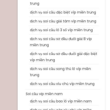
trung
dịch vụ soi cầu đặc biệt víp miền trung
dịch vụ soi cầu giải tám víp miền trung
dịch vụ soi cầu lô 3 số víp miền trung
dịch vụ soi cầu sớ đầu đuôi giải 8 víp
miền trung
dịch vụ soi cầu sớ đầu đuôi giải đặc biệt
víp miền trung
dịch vụ soi cầu song thủ lô víp miền
trung
dịch vụ soi cầu xíu chủ víp miền trung
Soi cầu vip miền nam
dịch vụ soi cầu bao lô víp miền nam