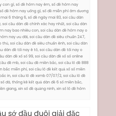
y con gì
,
số đề hôm nay êm
,
số đề hôm nay
số đề hôm nay uống gì
,
số đề miễn phí âm dương
 mai 6 tháng 6
,
số đề ngày mai 83
,
soi cầu dàn
0
,
soi cầu dàn đề chính xác hay nhất
,
soi cầu dàn
ôm nay bao nhiêu con
,
soi cầu dàn đề hôm nay o
 hôm nay ưu đãi
,
soi cầu dàn đề siêu chuẩn 247
,
o thủ
,
soi cầu dàn đề siêu chuẩn ênh
,
soi cầu dàn
ầu dàn đề tối nay ê tô
,
soi cầu dàn đề tối nay o
cầu dàn đề xổ số 99
,
soi cầu dàn đề xổ số online
 cầu đề mb
,
soi cầu đề miền bắc
,
soi cầu lô đề 888
ền bắc miễn phí
,
soi cầu lô đề kết quả xổ số miền
bắc in
,
soi cầu lô đề xsmb 07/07/2
,
soi cầu lô đề
 số đá
,
thống kê kết quả dàn đề 6 số miền bắc
,
tiền giang
,
xin số đề quảng ninh
,
xin số lô đề hôm
ầu sớ đầu đuôi giải đặc