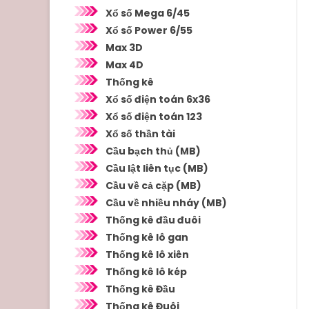
Xổ số Mega 6/45
Xổ số Power 6/55
Max 3D
Max 4D
Thống kê
Xổ số điện toán 6x36
Xổ số điện toán 123
Xổ số thần tài
Cầu bạch thủ (MB)
Cầu lật liên tục (MB)
Cầu về cả cặp (MB)
Cầu về nhiều nháy (MB)
Thống kê đầu đuôi
Thống kê lô gan
Thống kê lô xiên
Thống kê lô kép
Thống kê Đầu
Thống kê Đuôi