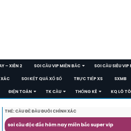
Skip
Y – XIÊN 2
SOI CẦU VIP MIỀN BẮC
to
SOI CẦU SIÊU VIP
content
 XÁC
SOI KẾT QUẢ XỔ SỐ
DỊCH VỤ SOI CẦU BẠCH THỦ LÔ
TRỰC TIẾP XS
DỊCH VỤ SOI CẦU LÔ 8
SXMB
2 NHÁY VÍP MIỀN BẮC
MIỀN BẮC
ĐIỆN TOÁN
TK CẦU
THỐNG KÊ
KQ LÔ TÔ
DỊCH VỤ SOI CẦU 3 CÀNG VÍP
DỊCH VỤ SOI CẦU LÔ 
T
XỔ SỐ THẦN TÀI
MIỀN BẮC
CẦU VỀ NHIỀU NHÁY (MB)
TK TỪ 00 ĐẾN 99
VÍP MIỀN BẮC
LOTO MIỀN
THẺ:
CẦU ĐỀ ĐẦU ĐUÔI CHÍNH XÁC
XỔ SỐ ĐIỆN TOÁN 123
DỊCH VỤ SOI CẦU CẶP 3 CÀNG
CẦU VỀ CẢ CẶP (MB)
TẦN SUẤT XUẤT HIỆN
DỊCH VỤ SOI CẦU LÔ 
LOTO MIỀN
VÍP MIỀN BẮC
KÉP VÍP MIỀN BẮC
soi cầu độc đắc hôm nay miền bắc super vip
XỔ SỐ ĐIỆN TOÁN 6×36
CẦU LẬT LIÊN TỤC (MB)
THỐNG KÊ TỔNG
LOTO MIỀN