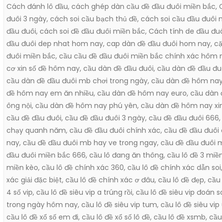
Cách đánh lô đầu
,
cách ghép dàn cầu đề đầu đuôi miền bắc
,
đuôi 3 ngày
,
cách soi cầu bạch thủ đề
,
cách soi cầu đầu đuôi 
đầu đuôi
,
cách soi đề đầu đuôi miền bắc
,
Cách tính de đầu đu
đầu đuôi dep nhat hom nay
,
cap dàn đề đầu đuôi hom nay
,
cặ
đuôi miền bắc
,
cầu cầu đề đầu đuôi miền bắc chính xác hôm 
cơ xin số đề hôm nay
,
cầu dàn đề đầu đuôi
,
cầu dàn đề đầu đ
cầu dàn đề đầu đuôi mb chơi trong ngày
,
cầu dàn đề hôm nay
đề hôm nay em ăn nhiều
,
cầu dàn đề hôm nay euro
,
cầu dàn 
ông nội
,
cầu dàn đề hôm nay phú yên
,
cầu dàn đề hôm nay xi
cầu đề đầu đuôi
,
cầu đề đầu đuôi 3 ngày
,
cầu đề đầu đuôi 666
chạy quanh năm
,
cầu đề đầu đuôi chính xác
,
cầu đề đầu đuôi 
nay
,
cầu đề đầu đuôi mb hay ve trong ngay
,
cầu đề đầu đuôi 
đầu đuôi miền bắc 666
,
cầu lô đang ăn thông
,
cầu lô đề 3 mi
miền kèo
,
cầu lô đề chính xác 360
,
cầu lô đề chính xác dẫn soi
xác giải đặc biệt
,
cầu lô đề chính xác ơ đâu
,
cầu lô đề đẹp
,
cầu
4 số vip
,
cầu lô đề siêu vip a trúng rồi
,
cầu lô đề siêu vip đoán s
trong ngày hôm nay
,
cầu lô đề siêu vip tum
,
cầu lô đề siêu vip 
cầu lô đề xổ số em đi
,
cầu lô đề xổ số lô đề
,
cầu lô đề xsmb
,
cầu