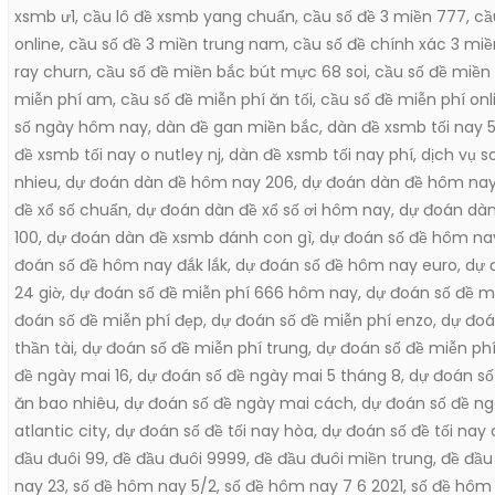
xsmb ư1
,
cầu lô đề xsmb yang chuẩn
,
cầu số đề 3 miền 777
,
cầ
online
,
cầu số đề 3 miền trung nam
,
cầu số đề chính xác 3 miề
ray churn
,
cầu số đề miền bắc bút mực 68 soi
,
cầu số đề miền 
miễn phí am
,
cầu số đề miễn phí ăn tối
,
cầu số đề miễn phí on
số ngày hôm nay
,
dàn đề gan miền bắc
,
dàn đề xsmb tối nay 
đề xsmb tối nay o nutley nj
,
dàn đề xsmb tối nay phí
,
dịch vụ s
nhieu
,
dự đoán dàn đề hôm nay 206
,
dự đoán dàn đề hôm nay
đề xổ số chuẩn
,
dự đoán dàn đề xổ số ơi hôm nay
,
dự đoán dàn
100
,
dự đoán dàn đề xsmb đánh con gì
,
dự đoán số đề hôm na
đoán số đề hôm nay đắk lắk
,
dự đoán số đề hôm nay euro
,
dự 
24 giờ
,
dự đoán số đề miễn phí 666 hôm nay
,
dự đoán số đề m
đoán số đề miễn phí đẹp
,
dự đoán số đề miễn phí enzo
,
dự đoá
thần tài
,
dự đoán số đề miễn phí trung
,
dự đoán số đề miễn phí
đề ngày mai 16
,
dự đoán số đề ngày mai 5 tháng 8
,
dự đoán số
ăn bao nhiêu
,
dự đoán số đề ngày mai cách
,
dự đoán số đề ng
atlantic city
,
dự đoán số đề tối nay hòa
,
dự đoán số đề tối nay 
đầu đuôi 99
,
đề đầu đuôi 9999
,
đề đầu đuôi miền trung
,
đề đầu
nay 23
,
số đề hôm nay 5/2
,
số đề hôm nay 7 6 2021
,
số đề hôm 