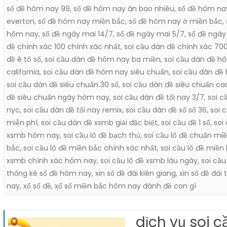
số đề hôm nay 99
,
số đề hôm nay ăn bao nhiêu
,
số đề hôm na
everton
,
số đề hôm nay miền bắc
,
số đề hôm nay ở miền bắc
,
hôm nay
,
số đề ngày mai 14/7
,
số đề ngày mai 5/7
,
số đề ngày
đề chính xác 100 chính xác nhất
,
soi cầu dàn đề chính xác 70
đề ê tô số
,
soi cầu dàn đề hôm nay ba miền
,
soi cầu dàn đề h
california
,
soi cầu dàn đề hôm nay siêu chuẩn
,
soi cầu dàn đề
soi cầu dàn đề siêu chuẩn 30 số
,
soi cầu dàn đề siêu chuẩn ca
đề siêu chuẩn ngày hôm nay
,
soi cầu dàn đề tối nay 3/7
,
soi c
nyc
,
soi cầu dàn đề tối nay remix
,
soi cầu dàn đề xổ số 36
,
soi 
miễn phí
,
soi cầu dàn đề xsmb giải đặc biệt
,
soi cầu đề 1 số
,
soi
xsmb hôm nay
,
soi cầu lô đề bạch thủ
,
soi cầu lô đề chuẩn mi
bắc
,
soi cầu lô đề miền bắc chính xác nhất
,
soi cầu lô đề miền 
xsmb chính xác hôm nay
,
soi cầu lô đề xsmb lâu ngày
,
soi cầu
thống kê số đề hôm nay
,
xin số đề đài kiên giang
,
xin số đề đài 
nay
,
xổ số đề
,
xổ số miền bắc hôm nay đánh đề con gì
dịch vụ soi c