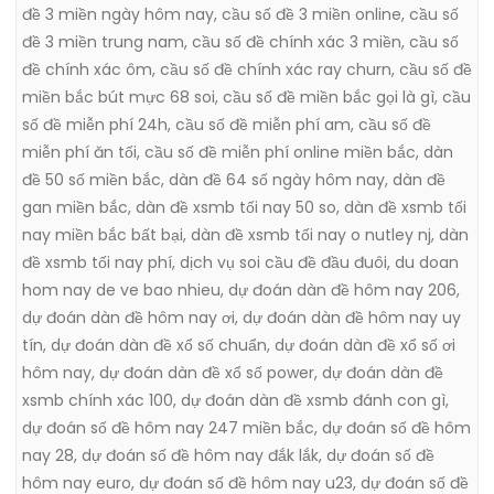
đề 3 miền ngày hôm nay
,
cầu số đề 3 miền online
,
cầu số
đề 3 miền trung nam
,
cầu số đề chính xác 3 miền
,
cầu số
đề chính xác ôm
,
cầu số đề chính xác ray churn
,
cầu số đề
miền bắc bút mực 68 soi
,
cầu số đề miền bắc gọi là gì
,
cầu
số đề miễn phí 24h
,
cầu số đề miễn phí am
,
cầu số đề
miễn phí ăn tối
,
cầu số đề miễn phí online miền bắc
,
dàn
đề 50 số miền bắc
,
dàn đề 64 số ngày hôm nay
,
dàn đề
gan miền bắc
,
dàn đề xsmb tối nay 50 so
,
dàn đề xsmb tối
nay miền bắc bất bại
,
dàn đề xsmb tối nay o nutley nj
,
dàn
đề xsmb tối nay phí
,
dịch vụ soi cầu đề đầu đuôi
,
du doan
hom nay de ve bao nhieu
,
dự đoán dàn đề hôm nay 206
,
dự đoán dàn đề hôm nay ơi
,
dự đoán dàn đề hôm nay uy
tín
,
dự đoán dàn đề xổ số chuẩn
,
dự đoán dàn đề xổ số ơi
hôm nay
,
dự đoán dàn đề xổ số power
,
dự đoán dàn đề
xsmb chính xác 100
,
dự đoán dàn đề xsmb đánh con gì
,
dự đoán số đề hôm nay 247 miền bắc
,
dự đoán số đề hôm
nay 28
,
dự đoán số đề hôm nay đắk lắk
,
dự đoán số đề
hôm nay euro
,
dự đoán số đề hôm nay u23
,
dự đoán số đề