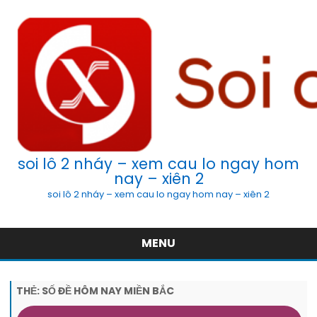
soi lô 2 nháy – xem cau lo ngay hom
nay – xiên 2
soi lô 2 nháy – xem cau lo ngay hom nay – xiên 2
MENU
Skip
to
content
THẺ:
SỐ ĐỀ HÔM NAY MIỀN BẮC