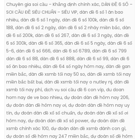
Chuyên gia soi cầu – Khẳng định chính xác
,
DÀN ĐỀ 6 SỐ –
SOI CẦU ĐỀ SIÊU CHUẨN – SIÊU VIP
,
dàn đề 6 số 1 ăn bao
nhiêu
,
dàn đề 6 số 1 ngày
,
dàn đề 6 số 100k
,
dàn đề 6 số
188
,
dàn đề 6 số 2 ngày
,
dàn đề 6 số 2 nháy miền bắc
,
dàn
đề 6 số 200k
,
dàn đề 6 số 267
,
dàn đề 6 số 3 ngày
,
dàn đề
6 số 300k
,
dàn đề 6 số 365
,
dàn đề 6 số 5 ngày
,
dàn đề 6 số
5-6
,
dàn đề 6 số 666
,
dàn đề 6 số 6789
,
dàn đề 6 số 799
dàn đề 6 số 88
,
dàn đề 6 số 888
,
dàn đề 6 số 99
,
dàn đề 6
số ăn bao nhiêu
,
dàn đề 64 số ngày hôm nay
,
dàn đề gan
miền bắc
,
dàn đề xsmb tối nay 50 so
,
dàn đề xsmb tối nay
miền bắc bất bại
,
dàn đề xsmb tối nay o nutley nj
,
dàn đề
xsmb tối nay phí
,
dịch vụ soi cầu đề 6 con víp
,
du doan
hom nay de ve bao nhieu
,
dự đoán dàn đề hôm nay 206
,
dự đoán dàn đề hôm nay ơi
,
dự đoán dàn đề hôm nay uy
tín
,
dự đoán dàn đề xổ số chuẩn
,
dự đoán dàn đề xổ số ơi
hôm nay
,
dự đoán dàn đề xổ số power
,
dự đoán dàn đề
xsmb chính xác 100
,
dự đoán dàn đề xsmb đánh con gì
,
dự đoán số đề hôm nay 247 miền bắc
,
dự đoán số đề hôm