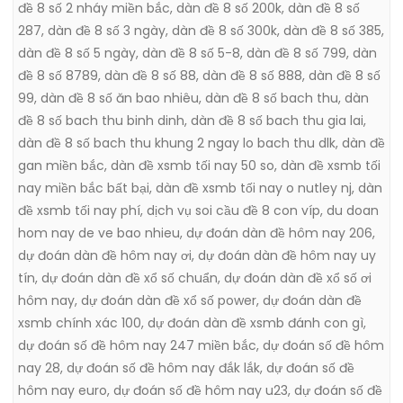
đề 8 số 2 nháy miền bắc
,
dàn đề 8 số 200k
,
dàn đề 8 số
287
,
dàn đề 8 số 3 ngày
,
dàn đề 8 số 300k
,
dàn đề 8 số 385
,
dàn đề 8 số 5 ngày
,
dàn đề 8 số 5-8
,
dàn đề 8 số 799
,
dàn
đề 8 số 8789
,
dàn đề 8 số 88
,
dàn đề 8 số 888
,
dàn đề 8 số
99
,
dàn đề 8 số ăn bao nhiêu
,
dàn đề 8 số bach thu
,
dàn
đề 8 số bach thu binh dinh
,
dàn đề 8 số bach thu gia lai
,
dàn đề 8 số bach thu khung 2 ngay lo bach thu dlk
,
dàn đề
gan miền bắc
,
dàn đề xsmb tối nay 50 so
,
dàn đề xsmb tối
nay miền bắc bất bại
,
dàn đề xsmb tối nay o nutley nj
,
dàn
đề xsmb tối nay phí
,
dịch vụ soi cầu đề 8 con víp
,
du doan
hom nay de ve bao nhieu
,
dự đoán dàn đề hôm nay 206
,
dự đoán dàn đề hôm nay ơi
,
dự đoán dàn đề hôm nay uy
tín
,
dự đoán dàn đề xổ số chuẩn
,
dự đoán dàn đề xổ số ơi
hôm nay
,
dự đoán dàn đề xổ số power
,
dự đoán dàn đề
xsmb chính xác 100
,
dự đoán dàn đề xsmb đánh con gì
,
dự đoán số đề hôm nay 247 miền bắc
,
dự đoán số đề hôm
nay 28
,
dự đoán số đề hôm nay đắk lắk
,
dự đoán số đề
hôm nay euro
,
dự đoán số đề hôm nay u23
,
dự đoán số đề