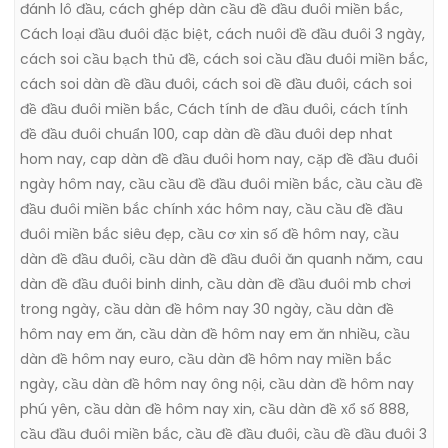
đánh lô đầu
,
cách ghép dàn cầu đề đầu đuôi miền bắc
,
Cách loại đầu đuôi đặc biệt
,
cách nuôi đề đầu đuôi 3 ngày
,
cách soi cầu bạch thủ đề
,
cách soi cầu đầu đuôi miền bắc
,
cách soi dàn đề đầu đuôi
,
cách soi đề đầu đuôi
,
cách soi
đề đầu đuôi miền bắc
,
Cách tính de đầu đuôi
,
cách tính
đề đầu đuôi chuẩn 100
,
cap dàn đề đầu đuôi dep nhat
hom nay
,
cap dàn đề đầu đuôi hom nay
,
cặp đề đầu đuôi
ngày hôm nay
,
cầu cầu đề đầu đuôi miền bắc
,
cầu cầu đề
đầu đuôi miền bắc chính xác hôm nay
,
cầu cầu đề đầu
đuôi miền bắc siêu đẹp
,
cầu cơ xin số đề hôm nay
,
cầu
dàn đề đầu đuôi
,
cầu dàn đề đầu đuôi ăn quanh năm
,
cau
dàn đề đầu đuôi binh dinh
,
cầu dàn đề đầu đuôi mb chơi
trong ngày
,
cầu dàn đề hôm nay 30 ngày
,
cầu dàn đề
hôm nay em ăn
,
cầu dàn đề hôm nay em ăn nhiều
,
cầu
dàn đề hôm nay euro
,
cầu dàn đề hôm nay miền bắc
ngày
,
cầu dàn đề hôm nay ông nội
,
cầu dàn đề hôm nay
phú yên
,
cầu dàn đề hôm nay xin
,
cầu dàn đề xổ số 888
,
cầu đầu đuôi miền bắc
,
cầu đề đầu đuôi
,
cầu đề đầu đuôi 3