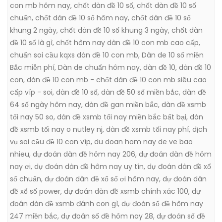
con mb hôm nay
,
chốt dàn đề 10 số
,
chốt dàn đề 10 số
chuẩn
,
chốt dàn đề 10 số hôm nay
,
chốt dàn đề 10 số
khung 2 ngày
,
chốt dàn đề 10 số khung 3 ngày
,
chốt dàn
đề 10 số là gì
,
chốt hôm nay dàn đề 10 con mb cao cấp
,
chuẩn soi cầu kqxs dàn đề 10 con mb
,
Dàn de 10 số miền
Bắc miễn phí
,
Dàn de chuẩn hôm nay
,
dàn đề 10
,
dàn đề 10
con
,
dàn đề 10 con mb - chốt dàn đề 10 con mb siêu cao
cấp víp - soi
,
dàn đề 10 số
,
dàn đề 50 số miền bắc
,
dàn đề
64 số ngày hôm nay
,
dàn đề gan miền bắc
,
dàn đề xsmb
tối nay 50 so
,
dàn đề xsmb tối nay miền bắc bất bại
,
dàn
đề xsmb tối nay o nutley nj
,
dàn đề xsmb tối nay phí
,
dịch
vụ soi cầu đề 10 con víp
,
du doan hom nay de ve bao
nhieu
,
dự đoán dàn đề hôm nay 206
,
dự đoán dàn đề hôm
nay ơi
,
dự đoán dàn đề hôm nay uy tín
,
dự đoán dàn đề xổ
số chuẩn
,
dự đoán dàn đề xổ số ơi hôm nay
,
dự đoán dàn
đề xổ số power
,
dự đoán dàn đề xsmb chính xác 100
,
dự
đoán dàn đề xsmb đánh con gì
,
dự đoán số đề hôm nay
247 miền bắc
,
dự đoán số đề hôm nay 28
,
dự đoán số đề