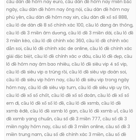
cầu dàn đề hôm nay euro
,
cầu dàn đề hôm nay miền bắc
ngày
,
cầu dàn đề hôm nay ông nội
,
cầu dàn đề hôm nay
phú yên
,
cầu dàn đề hôm nay xin
,
cầu dàn đề xổ số 888
,
cầu lô de dàn đề 8 số chính xác 100
,
cầu lô đang ăn thông
,
cầu lô đề 3 miền âm dương
,
cầu lô đề 3 miền dài
,
cầu lô đề
3 miền kèo
,
cầu lô đề chính xác 360
,
cầu lô đề chính xác
dẫn soi
,
cầu lô đề chính xác de online
,
cầu lô đề chính xác
giải đặc biệt
,
cầu lô đề chính xác ơ đâu
,
cầu lô đề đẹp
,
cầu
lô đề hôm nay âm bao nhiêu
,
cầu lô đề siêu vip 4 số vip
,
cầu lô đề siêu vip a trúng rồi
,
cầu lô đề siêu vip đoán soi
,
cầu lô đề siêu vip hôm nay
,
cầu lô đề siêu vip trong ngày
hôm nay
,
cầu lô đề siêu vip tum
,
cầu lô đề siêu vip uy tín
,
cầu lô đề xổ số chốt
,
cầu lô đề xổ số đoán
,
cầu lô đề xổ số
em đi
,
cầu lô đề xổ số lô đề
,
cầu lô đề xsmb
,
cầu lô đề
xsmb êđê
,
cầu lô đề xsmb lô gan
,
cầu lô đề xsmb ư1
,
cầu lô
đề xsmb yang chuẩn
,
cầu số đề 3 miền 777
,
cầu số đề 3
miền ngày hôm nay
,
cầu số đề 3 miền online
,
cầu số đề 3
miền trung nam
,
cầu số đề chính xác 3 miền
,
cầu số đề