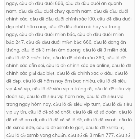
ngày
,
cầu đề đầu đuôi 666
,
cầu đề đầu đuôi ăn quanh
năm
,
cầu đề đầu đuôi chạy quanh năm
,
cầu đề đầu đuôi
chính xác
,
cầu đề đầu đuôi chính xác 100
,
cầu đề đầu đuôi
đẹp nhất hôm nay
,
cầu đề đầu đuôi mb hay ve trong
ngay
,
cầu đề đầu đuôi miền bắc
,
cầu đề đầu đuôi miền
bắc 247
,
cầu đề đầu đuôi miền bắc 666
,
cầu lô đang ăn
thông
,
cầu lô đề 3 miền âm dương
,
cầu lô đề 3 miền dài
,
cầu lô đề 3 miền kèo
,
cầu lô đề chính xác 360
,
cầu lô đề
chính xác dẫn soi
,
cầu lô đề chính xác de online
,
cầu lô đề
chính xác giải đặc biệt
,
cầu lô đề chính xác ơ đâu
,
cầu lô
đề đẹp
,
cầu lô đề hôm nay âm bao nhiêu
,
cầu lô đề siêu
vip 4 số vip
,
cầu lô đề siêu vip a trúng rồi
,
cầu lô đề siêu vip
đoán soi
,
cầu lô đề siêu vip hôm nay
,
cầu lô đề siêu vip
trong ngày hôm nay
,
cầu lô đề siêu vip tum
,
cầu lô đề siêu
vip uy tín
,
cầu lô đề xổ số chốt
,
cầu lô đề xổ số đoán
,
cầu lô
đề xổ số em đi
,
cầu lô đề xổ số lô đề
,
cầu lô đề xsmb
,
cầu lô
đề xsmb êđê
,
cầu lô đề xsmb lô gan
,
cầu lô đề xsmb ư1
,
cầu lô đề xsmb yang chuẩn
,
cầu số đề 3 miền 777
,
cầu số