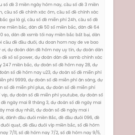
u số đề 3 miền ngày hôm nay
,
cầu số đề 3 miền
n
,
cầu số đề chính xác ôm
,
cầu số đề chính xác
bắc gọi là gì
,
cầu số đề miễn phí 24h
,
cầu số đề
line miền bắc
,
dàn đề 50 số miền bắc
,
dàn đề 64
50 so
,
dàn đề xsmb tối nay miền bắc bất bại
,
dàn
oi cầu đề đầu đuôi
,
du doan hom nay de ve bao
 ơi
,
dự đoán dàn đề hôm nay uy tín
,
dự đoán dàn
 đề xổ số power
,
dự đoán dàn đề xsmb chính xác
y 247 miền bắc
,
dự đoán số đề hôm nay 28
,
dự
đoán số đề hôm nay u23
,
dự đoán số đề miễn phí
iễn phí 9999
,
dự đoán số đề miễn phí ăn sáng
,
dự
n số đề miễn phí plus
,
dự đoán số đề miễn phí
 vip
,
dự đoán số đề miễn phí youtube
,
dự đoán số
 đề ngày mai 8 tháng 3
,
dự đoán số đề ngày mai
ày mai duy nhất
,
dự đoán số đề ngày mai i
ok
,
đánh đầu đuôi miền Bắc
,
đề đầu đuôi 096
,
đề
 đuôi quạt
,
đề đầu đuôi víp miền bắc
,
số đề hôm
nay 7/11
,
số đề hôm nay 7/2
,
số đề hôm nay 9/5
,