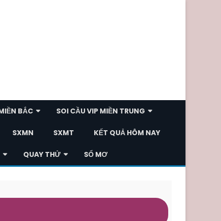
 MIỀN BẮC
SOI CẦU VIP MIỀN TRUNG
 CON VÍP
SXMN
SXMT
DỊCH VỤ SOI CẦU BAO LÔ VÍP
KẾT QUẢ HÔM NAY
MIỀN TRUNG
QUAY THỬ
SỔ MƠ
BẠCH THỦ
DỊCH VỤ SOI CẦU CẶP XÍU CHỦ
 TRUNG
QUAY THỬ VIETLOTT
VÍP MIỀN TRUNG
BẠCH THỦ
 NAM
QUAY THỬ XSMT
DỊCH VỤ SOI CẦU ĐẶC BIỆT VÍP
MIỀN TRUNG
 BẮC
QUAY THỬ XSMN