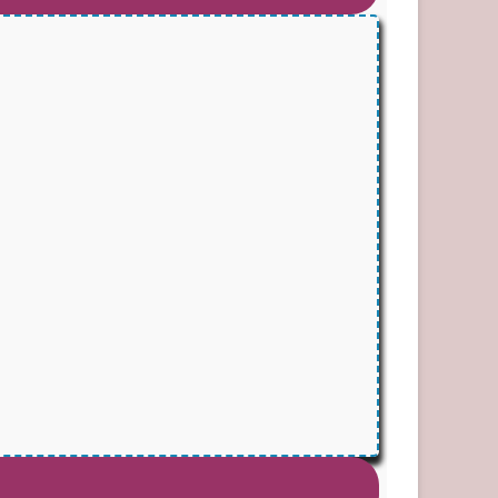
2 LÔ VÍP
DỊCH VỤ SOI CẦU GIẢI TÁM VÍP
QUAY THỬ XSMB
MIỀN TRUNG
3 LÔ VÍP
DỊCH VỤ SOI CẦU LÔ 3 SỐ VÍP
MIỀN TRUNG
4 LÔ VÍP
DỊCH VỤ SOI CẦU SỚ ĐẦU ĐUÔI
GIẢI 8 VÍP MIỀN TRUNG
SONG THỦ
DỊCH VỤ SOI CẦU SỚ ĐẦU ĐUÔI
GIẢI ĐẶC BIỆT VÍP MIỀN
TRUNG
SONG THỦ
DỊCH VỤ SOI CẦU SONG THỦ LÔ
VÍP MIỀN TRUNG
DỊCH VỤ SOI CẦU XÍU CHỦ VÍP
MIỀN TRUNG