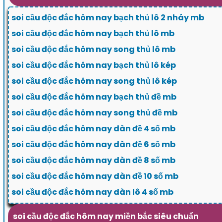
DỊCH VỤ SOI CẦU ĐỀ 4 CON VÍP
DỊCH VỤ SOI CẦU XIÊN 
/55
CẦU BẠCH THỦ (MB)
THỐNG KÊ ĐẦU – ĐUÔI
soi cầu độc đắc hôm nay bạch thủ lô 2 nháy mb
MIỀN BẮC
MIỀN BẮC
soi cầu độc đắc hôm nay bạch thủ lô mb
45
THỐNG KÊ ĐUÔI
DỊCH VỤ SOI CẦU ĐỀ 6 CON VÍP
DỊCH VỤ SOI CẦU XIÊN 
soi cầu độc đắc hôm nay song thủ lô mb
MIỀN BẮC
MIỀN BẮC
THỐNG KÊ ĐẦU
soi cầu độc đắc hôm nay bạch thủ lô kép
DỊCH VỤ SOI CẦU ĐỀ 8 CON VÍP
DỊCH VỤ SOI CẦU XIÊN 
THỐNG KÊ LÔ KÉP
soi cầu độc đắc hôm nay song thủ lô kép
MIỀN BẮC
MIỀN BẮC
THỐNG KÊ LÔ XIÊN
soi cầu độc đắc hôm nay bạch thủ đề mb
DỊCH VỤ SOI CẦU ĐỀ 10 CON VÍP
DỊCH VỤ SOI CẦU LÔ 
soi cầu độc đắc hôm nay song thủ đề mb
MIỀN BẮC
THỐNG KÊ LÔ GAN
VÍP MIỀN BẮC
soi cầu độc đắc hôm nay dàn đề 4 số mb
DỊCH VỤ SOI CẦU ĐỀ BẠCH THỦ
THỐNG KÊ ĐẦU ĐUÔI
DỊCH VỤ SOI CẦU LÔ 
soi cầu độc đắc hôm nay dàn đề 6 số mb
VÍP MIỀN BẮC
KÉP VÍP MIỀN BẮC
soi cầu độc đắc hôm nay dàn đề 8 số mb
DỊCH VỤ SOI CẦU ĐỀ ĐẦU ĐUÔI
soi cầu độc đắc hôm nay dàn đề 10 số mb
VÍP MIỀN BẮC
soi cầu độc đắc hôm nay dàn lô 4 số mb
DỊCH VỤ SOI CẦU ĐỀ SONG THỦ
VÍP MIỀN BẮC
soi cầu độc đắc hôm nay miền bắc siêu chuẩn