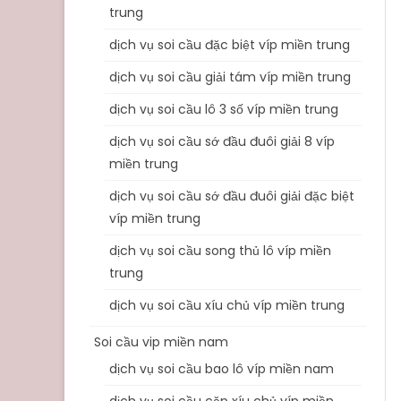
trung
dịch vụ soi cầu đặc biệt víp miền trung
dịch vụ soi cầu giải tám víp miền trung
dịch vụ soi cầu lô 3 số víp miền trung
dịch vụ soi cầu sớ đầu đuôi giải 8 víp
miền trung
dịch vụ soi cầu sớ đầu đuôi giải đặc biệt
víp miền trung
dịch vụ soi cầu song thủ lô víp miền
trung
dịch vụ soi cầu xíu chủ víp miền trung
Soi cầu vip miền nam
dịch vụ soi cầu bao lô víp miền nam