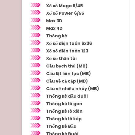
Xổ số Mega 6/45
Xổ số Power 6/55
Max 3D
Max 4D
Thống kê
Xổ số điện toán 6x36
Xổ số điện toán 123
Xổ số thần tài
Cầu bạch thủ (MB)
Cầu lật liên tục (MB)
Cầu về cả cặp (MB)
Cầu về nhiều nháy (MB)
Thống kê đầu đuôi
Thống kê lô gan
Thống kê lô xiên
Thống kê lô kép
Thống kê Đầu
Thống kê Đuôi