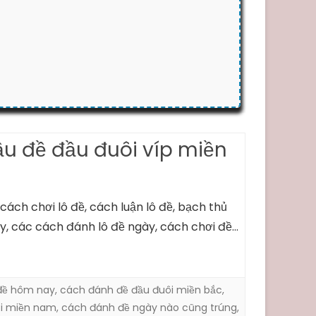
cầu đề đầu đuôi víp miền
cách chơi lô đề, cách luận lô đề, bạch thủ
ay, các cách đánh lô đề ngày, cách chơi đề…
đề hôm nay
,
cách đánh đề đầu đuôi miền bắc
,
ôi miền nam
,
cách đánh đề ngày nào cũng trúng
,