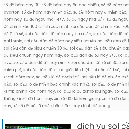
số đề hôm nay 99
,
số đề hôm nay ăn bao nhiêu
,
số đề hôm na
everton
,
số đề hôm nay miền bắc
,
số đề hôm nay ở miền bắc
,
hôm nay
,
số đề ngày mai 14/7
,
số đề ngày mai 5/7
,
số đề ngày
đề chính xác 100 chính xác nhất
,
soi cầu dàn đề chính xác 70
đề ê tô số
,
soi cầu dàn đề hôm nay ba miền
,
soi cầu dàn đề h
california
,
soi cầu dàn đề hôm nay siêu chuẩn
,
soi cầu dàn đề
soi cầu dàn đề siêu chuẩn 30 số
,
soi cầu dàn đề siêu chuẩn ca
đề siêu chuẩn ngày hôm nay
,
soi cầu dàn đề tối nay 3/7
,
soi c
nyc
,
soi cầu dàn đề tối nay remix
,
soi cầu dàn đề xổ số 36
,
soi 
miễn phí
,
soi cầu dàn đề xsmb giải đặc biệt
,
soi cầu đề 1 số
,
soi
xsmb hôm nay
,
soi cầu lô đề bạch thủ
,
soi cầu lô đề chuẩn mi
bắc
,
soi cầu lô đề miền bắc chính xác nhất
,
soi cầu lô đề miền 
xsmb chính xác hôm nay
,
soi cầu lô đề xsmb lâu ngày
,
soi cầu
thống kê số đề hôm nay
,
xin số đề đài kiên giang
,
xin số đề đài 
nay
,
xổ số đề
,
xổ số miền bắc hôm nay đánh đề con gì
dịch vụ soi 