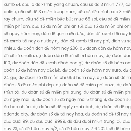
xsmb ư1
,
cầu lô đề xsmb yang chuẩn
,
cầu số đề 3 miền 777
,
cầ
online
,
cầu số đề 3 miền trung nam
,
cầu số đề chính xác 3 miề
ray churn
,
cầu số đề miền bắc bút mực 68 soi
,
cầu số đề miền 
miễn phí am
,
cầu số đề miễn phí ăn tối
,
cầu số đề miễn phí on
số ngày hôm nay
,
dàn đề gan miền bắc
,
dàn đề xsmb tối nay 
đề xsmb tối nay o nutley nj
,
dàn đề xsmb tối nay phí
,
dịch vụ s
nhieu
,
dự đoán dàn đề hôm nay 206
,
dự đoán dàn đề hôm nay
đề xổ số chuẩn
,
dự đoán dàn đề xổ số ơi hôm nay
,
dự đoán dàn
100
,
dự đoán dàn đề xsmb đánh con gì
,
dự đoán số đề hôm na
đoán số đề hôm nay đắk lắk
,
dự đoán số đề hôm nay euro
,
dự 
24 giờ
,
dự đoán số đề miễn phí 666 hôm nay
,
dự đoán số đề m
đoán số đề miễn phí đẹp
,
dự đoán số đề miễn phí enzo
,
dự đoá
thần tài
,
dự đoán số đề miễn phí trung
,
dự đoán số đề miễn phí
đề ngày mai 16
,
dự đoán số đề ngày mai 5 tháng 8
,
dự đoán số
ăn bao nhiêu
,
dự đoán số đề ngày mai cách
,
dự đoán số đề ng
atlantic city
,
dự đoán số đề tối nay hòa
,
dự đoán số đề tối nay 
đầu đuôi 99
,
đề đầu đuôi 9999
,
đề đầu đuôi miền trung
,
đề đầu
nay 23
,
số đề hôm nay 5/2
,
số đề hôm nay 7 6 2021
,
số đề hôm 