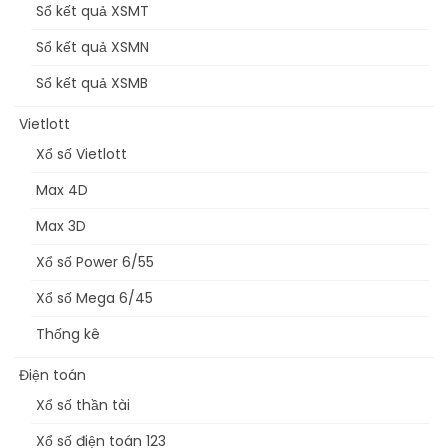
Sổ kết quả XSMT
Sổ kết quả XSMN
Sổ kết quả XSMB
Vietlott
Xổ số Vietlott
Max 4D
Max 3D
Xổ số Power 6/55
Xổ số Mega 6/45
Thống kê
Điện toán
Xổ số thần tài
Xổ số điện toán 123