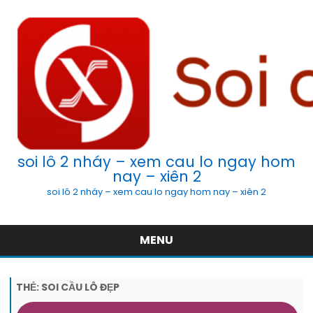
soi lô 2 nháy – xem cau lo ngay hom
nay – xiên 2
soi lô 2 nháy – xem cau lo ngay hom nay – xiên 2
MENU
Skip
to
content
THẺ:
SOI CẦU LÔ ĐẸP