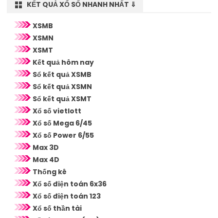
KẾT QUẢ XỔ SỐ NHANH NHẤT ⇓
XSMB
XSMN
XSMT
Kết quả hôm nay
Sổ kết quả XSMB
Sổ kết quả XSMN
Sổ kết quả XSMT
Xổ số vietlott
Xổ số Mega 6/45
Xổ số Power 6/55
Max 3D
Max 4D
Thống kê
Xổ số điện toán 6x36
Xổ số điện toán 123
Xổ số thần tài