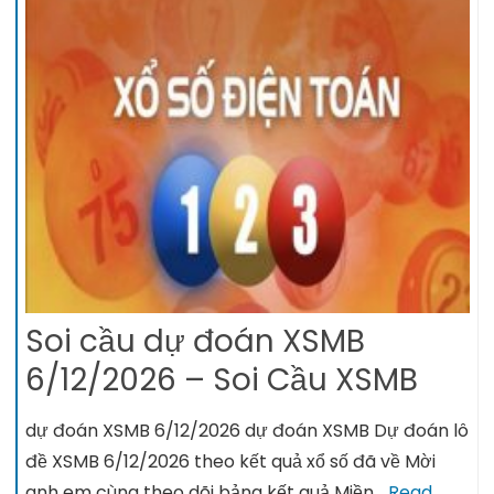
Soi cầu dự đoán XSMB
6/12/2026 – Soi Cầu XSMB
dự đoán XSMB 6/12/2026 dự đoán XSMB Dự đoán lô
đề XSMB 6/12/2026 theo kết quả xổ số đã về Mời
anh em cùng theo dõi bảng kết quả Miền…
Read