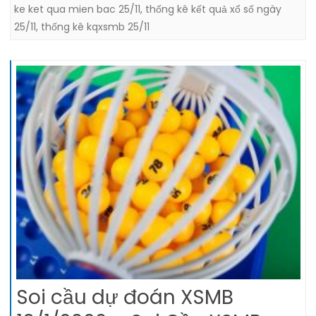
ke ket qua mien bac 25/11
,
thống kê kết quả xổ số ngày
25/11
,
thống kê kqxsmb 25/11
Soi cầu dự đoán XSMB