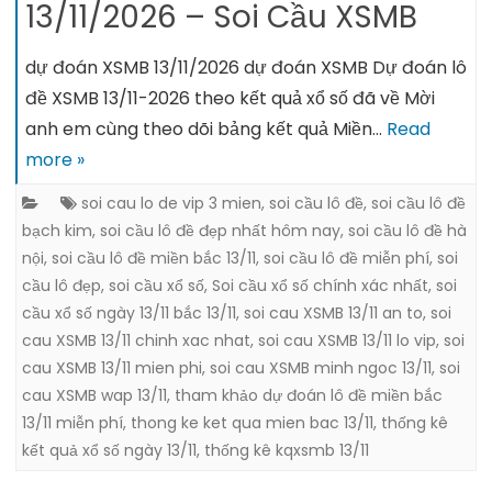
13/11/2026 – Soi Cầu XSMB
dự đoán XSMB 13/11/2026 dự đoán XSMB Dự đoán lô
đề XSMB 13/11-2026 theo kết quả xổ số đã về Mời
anh em cùng theo dõi bảng kết quả Miền…
Read
more »
soi cau lo de vip 3 mien
,
soi cầu lô đề
,
soi cầu lô đề
bạch kim
,
soi cầu lô đề đẹp nhất hôm nay
,
soi cầu lô đề hà
nội
,
soi cầu lô đề miền bắc 13/11
,
soi cầu lô đề miễn phí
,
soi
cầu lô đẹp
,
soi cầu xổ số
,
Soi cầu xổ số chính xác nhất
,
soi
cầu xổ số ngày 13/11 bắc 13/11
,
soi cau XSMB 13/11 an to
,
soi
cau XSMB 13/11 chinh xac nhat
,
soi cau XSMB 13/11 lo vip
,
soi
cau XSMB 13/11 mien phi
,
soi cau XSMB minh ngoc 13/11
,
soi
cau XSMB wap 13/11
,
tham khảo dự đoán lô đề miền bắc
13/11 miễn phí
,
thong ke ket qua mien bac 13/11
,
thống kê
kết quả xổ số ngày 13/11
,
thống kê kqxsmb 13/11