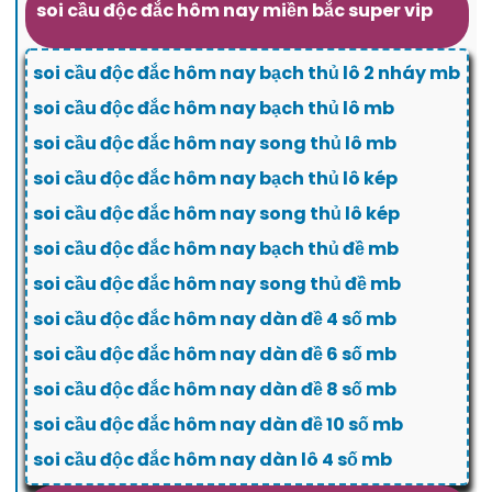
soi cầu độc đắc hôm nay miền bắc super vip
soi cầu độc đắc hôm nay bạch thủ lô 2 nháy mb
soi cầu độc đắc hôm nay bạch thủ lô mb
soi cầu độc đắc hôm nay song thủ lô mb
soi cầu độc đắc hôm nay bạch thủ lô kép
soi cầu độc đắc hôm nay song thủ lô kép
soi cầu độc đắc hôm nay bạch thủ đề mb
soi cầu độc đắc hôm nay song thủ đề mb
soi cầu độc đắc hôm nay dàn đề 4 số mb
soi cầu độc đắc hôm nay dàn đề 6 số mb
soi cầu độc đắc hôm nay dàn đề 8 số mb
soi cầu độc đắc hôm nay dàn đề 10 số mb
soi cầu độc đắc hôm nay dàn lô 4 số mb