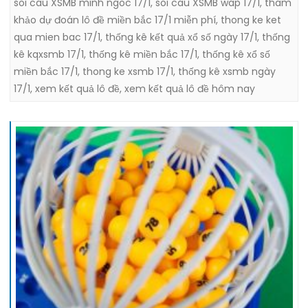
soi cau XSMB minh ngoc 17/1
,
soi cau XSMB wap 17/1
,
tham
khảo dự đoán lô đề miền bắc 17/1 miễn phí
,
thong ke ket
qua mien bac 17/1
,
thống kê kết quả xổ số ngày 17/1
,
thống
kê kqxsmb 17/1
,
thống kê miền bắc 17/1
,
thống kê xổ số
miền bắc 17/1
,
thong ke xsmb 17/1
,
thống kê xsmb ngày
17/1
,
xem kết quả lô đề
,
xem kết quả lô đề hôm nay