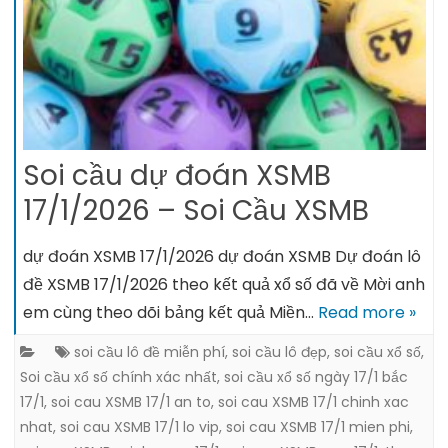
Soi cầu dự đoán XSMB
17/1/2026 – Soi Cầu XSMB
dự đoán XSMB 17/1/2026 dự đoán XSMB Dự đoán lô
đề XSMB 17/1/2026 theo kết quả xổ số đã về Mời anh
em cùng theo dõi bảng kết quả Miền…
Read more »
soi cầu lô đề miễn phí
,
soi cầu lô đẹp
,
soi cầu xổ số
,
Soi cầu xổ số chính xác nhất
,
soi cầu xổ số ngày 17/1 bắc
17/1
,
soi cau XSMB 17/1 an to
,
soi cau XSMB 17/1 chinh xac
nhat
,
soi cau XSMB 17/1 lo vip
,
soi cau XSMB 17/1 mien phi
,