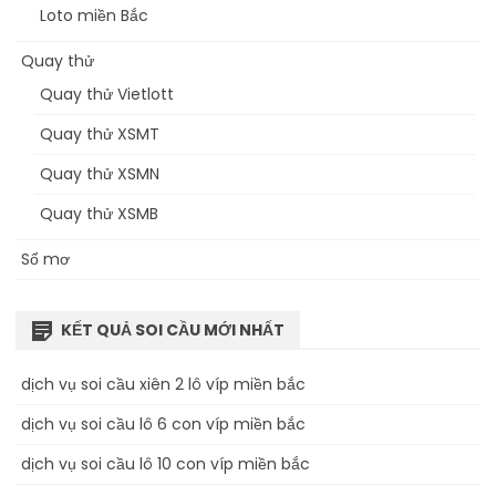
Loto miền Bắc
Quay thử
Quay thử Vietlott
Quay thử XSMT
Quay thử XSMN
Quay thử XSMB
Sổ mơ
KẾT QUẢ SOI CẦU MỚI NHẤT
dịch vụ soi cầu xiên 2 lô víp miền bắc
dịch vụ soi cầu lô 6 con víp miền bắc
dịch vụ soi cầu lô 10 con víp miền bắc