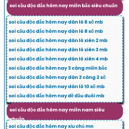
soi cầu độc đắc hôm nay miền bắc siêu chuẩn
soi cầu độc đắc hôm nay dàn lô 6 số mb
soi cầu độc đắc hôm nay dàn lô 8 số mb
soi cầu độc đắc hôm nay dàn lô xiên 2 mb
soi cầu độc đắc hôm nay dàn lô xiên 3 mb
soi cầu độc đắc hôm nay dàn lô xiên 4 mb
soi cầu độc đắc hôm nay 3 càng miền bắc
soi cầu độc đắc hôm nay dàn 3 càng 2 số
soi cầu độc đắc hôm nay dàn lô 10 số mb
soi cầu độc đắc hôm nay đề đầu đuôi mb
soi cầu độc đắc hôm nay miền nam siêu
chuẩn
soi cầu độc đắc hôm nay xỉu chủ mn