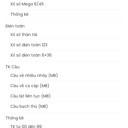
Xổ số Mega 6/45
Thống kê
Điện toán
Xổ số thần tài
Xổ số điện toán 123
Xổ số điện toán 6×36
TK Cầu
Cầu về nhiều nháy (MB)
Cầu về cả cặp (MB)
Cầu lật liên tục (MB)
Cầu bạch thủ (MB)
Thống kê
TK từ 00 đến 99