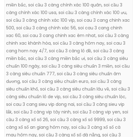
miền bắc
,
soi cầu 3 càng chính xác 100 quân
,
soi cầu 3
càng chính xác 100 usa
,
soi cầu 3 càng chính xác 100 ưu
,
soi cầu 3 càng chính xác 100 vip
,
soi cau 3 cang chinh xac
500
,
soi cầu 3 càng chính xác 56
,
soi cau 3 cang chinh
xac 60
,
soi cau 3 cang chinh xac êm nhat
,
soi cầu 3 càng
chinh xac khánh hòa
,
soi cầu 3 càng hôm nay
,
soi cau 3
cang hom nay 4/7
,
soi cầu 3 càng lô đề
,
soi cầu 3 càng
miền bắc
,
soi cầu 3 càng miền bắc ưi
,
soi cầu 3 càng siêu
chuẩn 100 ngày
,
soi cầu 3 càng siêu chuẩn 3 miền
,
soi cầu
3 càng siêu chuẩn 777
,
soi cầu 3 càng siêu chuẩn âm
dương
,
soi cầu 3 càng siêu chuẩn euro
,
soi cầu 3 càng
siêu chuẩn khổ
,
soi cầu 3 càng siêu chuẩn lâu về
,
soi cầu 3
càng siêu chuẩn lô de vip
,
soi cầu 3 càng siêu chuẩn lộc
,
soi cau 3 cang sieu vip dong nai
,
soi cầu 3 càng sieu vip
lắk
,
soi cầu 3 càng vip tây ninh
,
soi cầu 3 càng vip yen
,
soi
cầu 3 càng xổ số 26
,
soi cầu 3 càng xổ số 9999
,
soi cầu 3
càng xổ số an giang hôm nay
,
soi cầu 3 càng xổ số cà
mau hôm nay
,
soi cầu 3 càng xổ số đà nẵng
,
soi cầu 3