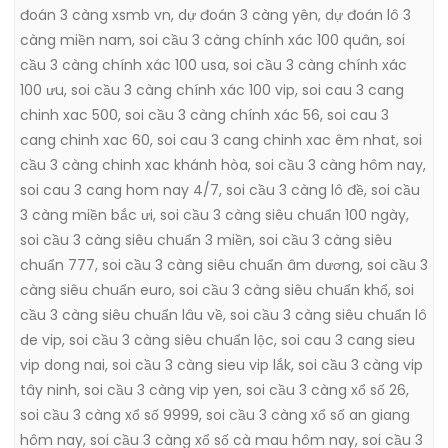
đoán 3 càng xsmb vn
,
dự đoán 3 càng yên
,
dự đoán lô 3
càng miền nam
,
soi cầu 3 càng chính xác 100 quân
,
soi
cầu 3 càng chính xác 100 usa
,
soi cầu 3 càng chính xác
100 ưu
,
soi cầu 3 càng chính xác 100 vip
,
soi cau 3 cang
chinh xac 500
,
soi cầu 3 càng chính xác 56
,
soi cau 3
cang chinh xac 60
,
soi cau 3 cang chinh xac êm nhat
,
soi
cầu 3 càng chinh xac khánh hòa
,
soi cầu 3 càng hôm nay
,
soi cau 3 cang hom nay 4/7
,
soi cầu 3 càng lô đề
,
soi cầu
3 càng miền bắc ưi
,
soi cầu 3 càng siêu chuẩn 100 ngày
,
soi cầu 3 càng siêu chuẩn 3 miền
,
soi cầu 3 càng siêu
chuẩn 777
,
soi cầu 3 càng siêu chuẩn âm dương
,
soi cầu 3
càng siêu chuẩn euro
,
soi cầu 3 càng siêu chuẩn khổ
,
soi
cầu 3 càng siêu chuẩn lâu về
,
soi cầu 3 càng siêu chuẩn lô
de vip
,
soi cầu 3 càng siêu chuẩn lộc
,
soi cau 3 cang sieu
vip dong nai
,
soi cầu 3 càng sieu vip lắk
,
soi cầu 3 càng vip
tây ninh
,
soi cầu 3 càng vip yen
,
soi cầu 3 càng xổ số 26
,
soi cầu 3 càng xổ số 9999
,
soi cầu 3 càng xổ số an giang
hôm nay
,
soi cầu 3 càng xổ số cà mau hôm nay
,
soi cầu 3