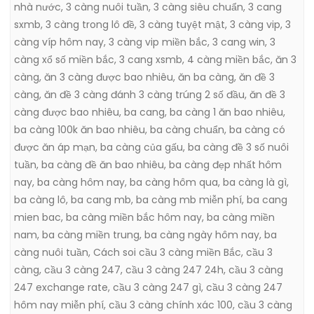
nhà nước
,
3 càng nuôi tuần
,
3 càng siêu chuẩn
,
3 cang
sxmb
,
3 càng trong lô đề
,
3 càng tuyệt mật
,
3 càng vip
,
3
càng víp hôm nay
,
3 càng vip miền bắc
,
3 cang win
,
3
càng xổ số miền bắc
,
3 cang xsmb
,
4 càng miền bắc
,
ăn 3
càng
,
ăn 3 càng được bao nhiêu
,
ăn ba càng
,
ăn đề 3
càng
,
ăn đề 3 càng đánh 3 càng trúng 2 số đầu
,
ăn đề 3
càng được bao nhiêu
,
ba cang
,
ba càng 1 ăn bao nhiêu
,
ba càng 100k ăn bao nhiêu
,
ba càng chuẩn
,
ba càng có
được ăn áp mạn
,
ba càng của gấu
,
ba càng đề 3 số nuôi
tuần
,
ba càng đề ăn bao nhiêu
,
ba càng đẹp nhất hôm
nay
,
ba càng hôm nay
,
ba càng hôm qua
,
ba càng là gì
,
ba càng lô
,
ba cang mb
,
ba càng mb miễn phí
,
ba cang
mien bac
,
ba càng miền bắc hôm nay
,
ba càng miền
nam
,
ba càng miền trung
,
ba càng ngày hôm nay
,
ba
càng nuôi tuần
,
Cách soi cầu 3 càng miền Bắc
,
cầu 3
càng
,
cầu 3 càng 247
,
cầu 3 càng 247 24h
,
cầu 3 càng
247 exchange rate
,
cầu 3 càng 247 gì
,
cầu 3 càng 247
hôm nay miễn phí
,
cầu 3 càng chính xác 100
,
cầu 3 càng