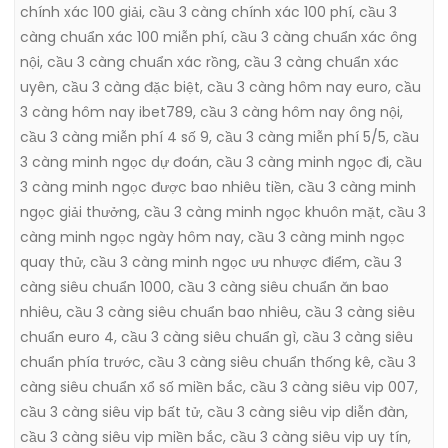
chính xác 100 giải
,
cầu 3 càng chính xác 100 phí
,
cầu 3
càng chuẩn xác 100 miễn phí
,
cầu 3 càng chuẩn xác ông
nội
,
cầu 3 càng chuẩn xác rồng
,
cầu 3 càng chuẩn xác
uyên
,
cầu 3 càng đặc biệt
,
cầu 3 càng hôm nay euro
,
cầu
3 càng hôm nay ibet789
,
cầu 3 càng hôm nay ông nội
,
cầu 3 càng miễn phí 4 số 9
,
cầu 3 càng miễn phí 5/5
,
cầu
3 càng minh ngọc dự đoán
,
cầu 3 càng minh ngọc đi
,
cầu
3 càng minh ngọc được bao nhiêu tiền
,
cầu 3 càng minh
ngọc giải thưởng
,
cầu 3 càng minh ngọc khuôn mặt
,
cầu 3
càng minh ngọc ngày hôm nay
,
cầu 3 càng minh ngọc
quay thử
,
cầu 3 càng minh ngọc ưu nhược điểm
,
cầu 3
càng siêu chuẩn 1000
,
cầu 3 càng siêu chuẩn ăn bao
nhiêu
,
cầu 3 càng siêu chuẩn bao nhiêu
,
cầu 3 càng siêu
chuẩn euro 4
,
cầu 3 càng siêu chuẩn gì
,
cầu 3 càng siêu
chuẩn phía trước
,
cầu 3 càng siêu chuẩn thống kê
,
cầu 3
càng siêu chuẩn xổ số miền bắc
,
cầu 3 càng siêu vip 007
,
cầu 3 càng siêu vip bất tử
,
cầu 3 càng siêu vip diễn đàn
,
cầu 3 càng siêu vip miền bắc
,
cầu 3 càng siêu vip uy tín
,