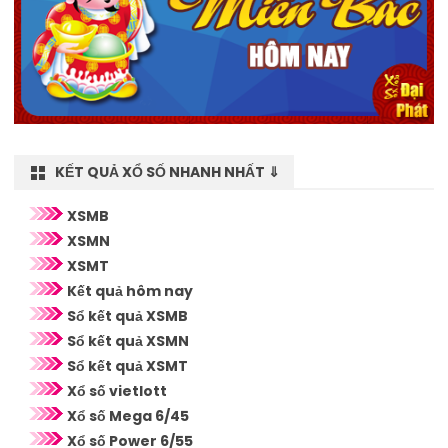
KẾT QUẢ XỔ SỐ NHANH NHẤT ⇓
XSMB
XSMN
XSMT
Kết quả hôm nay
Sổ kết quả XSMB
Sổ kết quả XSMN
Sổ kết quả XSMT
Xổ số vietlott
Xổ số Mega 6/45
Xổ số Power 6/55