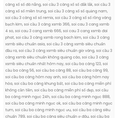
càng xổ số đà nẵng
,
soi cầu 3 càng xổ số đắk lắk
,
soi cầu 3
càng xổ số miền trung
,
soi cầu 3 càng xổ số quảng nam
,
soi cầu 3 càng xổ số remix
,
soi cầu 3 càng xổ số rồng vàng
bạch kim
,
soi cầu 3 càng xsmb 366
,
soi cau 3 cang xsmb
4 so
,
soi cau 3 cang xsmb 666
,
soi cau 3 cang xsmb đai
phat
,
soi cầu 3 càng xsmb rong bach kim
,
soi cầu 3 càng
xsmb siêu chuẩn asia
,
soi cầu 3 càng xsmb siêu chuẩn
đầu ra
,
soi cầu 3 càng xsmb siêu chuẩn giờ vàng
,
soi cầu 3
càng xsmb siêu chuẩn không quảng cáo
,
soi cầu 3 càng
xsmb siêu chuẩn nhất hôm nay
,
soi cầu ba càng 123
,
soi
cầu ba càng 56
,
soi cầu ba càng 88
,
soi cầu ba càng 99
,
soi cầu ba càng hôm nay anh
,
soi cầu ba càng hôm nay
hòa
,
soi cầu ba càng khung bất
,
soi cầu ba càng miễn phí
không cần tiền
,
soi cầu ba càng miễn phí số đẹp
,
soi cầu
ba càng minh ngọc 24h
,
soi cầu ba càng minh ngọc 888
,
soi cầu ba càng minh ngọc ok
,
soi cầu ba càng minh ngọc
tum
,
soi cầu ba càng minh ngọc ưu
,
soi cầu ba càng siêu
chuẩn 789
,
soi cầu ba càng siêu chuẩn ơ đâu
,
soi cầu ba