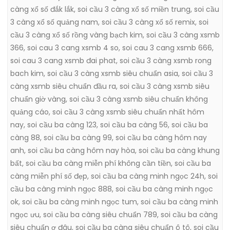
càng xổ số đắk lắk
,
soi cầu 3 càng xổ số miền trung
,
soi cầu
3 càng xổ số quảng nam
,
soi cầu 3 càng xổ số remix
,
soi
cầu 3 càng xổ số rồng vàng bạch kim
,
soi cầu 3 càng xsmb
366
,
soi cau 3 cang xsmb 4 so
,
soi cau 3 cang xsmb 666
,
soi cau 3 cang xsmb đai phat
,
soi cầu 3 càng xsmb rong
bach kim
,
soi cầu 3 càng xsmb siêu chuẩn asia
,
soi cầu 3
càng xsmb siêu chuẩn đầu ra
,
soi cầu 3 càng xsmb siêu
chuẩn giờ vàng
,
soi cầu 3 càng xsmb siêu chuẩn không
quảng cáo
,
soi cầu 3 càng xsmb siêu chuẩn nhất hôm
nay
,
soi cầu ba càng 123
,
soi cầu ba càng 56
,
soi cầu ba
càng 88
,
soi cầu ba càng 99
,
soi cầu ba càng hôm nay
anh
,
soi cầu ba càng hôm nay hòa
,
soi cầu ba càng khung
bất
,
soi cầu ba càng miễn phí không cần tiền
,
soi cầu ba
càng miễn phí số đẹp
,
soi cầu ba càng minh ngọc 24h
,
soi
cầu ba càng minh ngọc 888
,
soi cầu ba càng minh ngọc
ok
,
soi cầu ba càng minh ngọc tum
,
soi cầu ba càng minh
ngọc ưu
,
soi cầu ba càng siêu chuẩn 789
,
soi cầu ba càng
siêu chuẩn ơ đâu
,
soi cầu ba càng siêu chuẩn ô tô
,
soi cầu