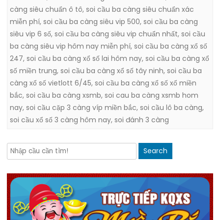
càng siêu chuẩn ô tô
,
soi cầu ba càng siêu chuẩn xác
miễn phí
,
soi cầu ba càng siêu vip 500
,
soi cầu ba càng
siêu vip 6 số
,
soi cầu ba càng siêu vip chuẩn nhất
,
soi cầu
ba càng siêu vip hôm nay miễn phí
,
soi cầu ba càng xổ số
247
,
soi cầu ba càng xổ số lai hôm nay
,
soi cầu ba càng xổ
số miền trung
,
soi cầu ba càng xổ số tây ninh
,
soi cầu ba
càng xổ số vietlott 6/45
,
soi cầu ba càng xổ số xổ miền
bắc
,
soi cầu ba càng xsmb
,
soi cau ba càng xsmb hom
nay
,
soi cầu cặp 3 càng víp miền bắc
,
soi cầu lô ba càng
,
soi cầu xổ số 3 càng hôm nay
,
soi đánh 3 càng
Search