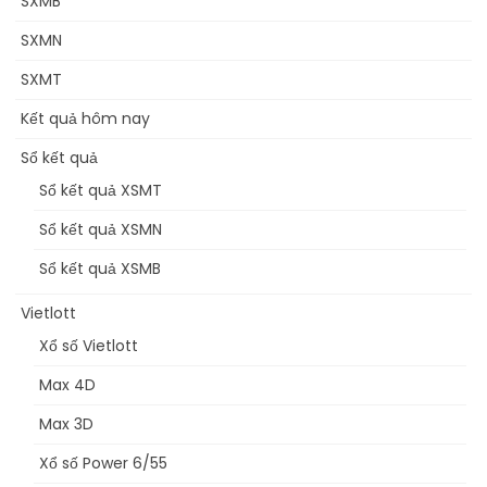
SXMB
SXMN
SXMT
Kết quả hôm nay
Sổ kết quả
Sổ kết quả XSMT
Sổ kết quả XSMN
Sổ kết quả XSMB
Vietlott
Xổ số Vietlott
Max 4D
Max 3D
Xổ số Power 6/55