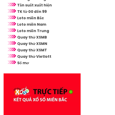
Tần suất xuất hiện
TK từ 00 đến 99
Loto miền Bắc
Loto miền Nam
Loto miền Trung
Quay thử XSMB
Quay thử XSMN
Quay thử XSMT
Quay thử Vietlott
Sổ mơ