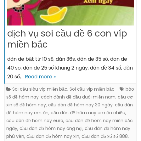
dịch vụ soi cầu đề 6 con víp
miền bắc
dàn de bất tử 10 số, dàn 36s, dàn de 35 số, dan de
40 so, dàn de 25 số khung 2 ngày, dàn đề 34 số, dàn
20 số,…
Read more »
Soi cầu siêu vip miền bắc
,
Soi cầu vip miền bắc
báo
số đề hôm nay
,
cách đánh đề đầu đuôi miền nam
,
cầu cơ
xin số đề hôm nay
,
cầu dàn đề hôm nay 30 ngày
,
cầu dàn
đề hôm nay em ăn
,
cầu dàn đề hôm nay em ăn nhiều
,
cầu dàn đề hôm nay euro
,
cầu dàn đề hôm nay miền bắc
ngày
,
cầu dàn đề hôm nay ông nội
,
cầu dàn đề hôm nay
phú yên
,
cầu dàn đề hôm nay xin
,
cầu dàn đề xổ số 888
,