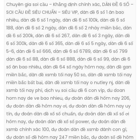
Chuyên gia soi cầu – Khẳng định chính xác
,
DÀN ĐỀ 6 SỐ –
SOI CẦU ĐỀ SIÊU CHUẨN – SIÊU VIP
,
dàn đề 6 số 1 ăn bao
nhiêu
,
dàn đề 6 số 1 ngày
,
dàn đề 6 số 100k
,
dàn đề 6 số
188
,
dàn đề 6 số 2 ngày
,
dàn đề 6 số 2 nháy miền bắc
,
dàn
đề 6 số 200k
,
dàn đề 6 số 267
,
dàn đề 6 số 3 ngày
,
dàn đề
6 số 300k
,
dàn đề 6 số 365
,
dàn đề 6 số 5 ngày
,
dàn đề 6 số
5-6
,
dàn đề 6 số 666
,
dàn đề 6 số 6789
,
dàn đề 6 số 799
dàn đề 6 số 88
,
dàn đề 6 số 888
,
dàn đề 6 số 99
,
dàn đề 6
số ăn bao nhiêu
,
dàn đề 64 số ngày hôm nay
,
dàn đề gan
miền bắc
,
dàn đề xsmb tối nay 50 so
,
dàn đề xsmb tối nay
miền bắc bất bại
,
dàn đề xsmb tối nay o nutley nj
,
dàn đề
xsmb tối nay phí
,
dịch vụ soi cầu đề 6 con víp
,
du doan
hom nay de ve bao nhieu
,
dự đoán dàn đề hôm nay 206
,
dự đoán dàn đề hôm nay ơi
,
dự đoán dàn đề hôm nay uy
tín
,
dự đoán dàn đề xổ số chuẩn
,
dự đoán dàn đề xổ số ơi
hôm nay
,
dự đoán dàn đề xổ số power
,
dự đoán dàn đề
xsmb chính xác 100
,
dự đoán dàn đề xsmb đánh con gì
,
dự đoán số đề hôm nay 247 miền bắc
,
dự đoán số đề hôm