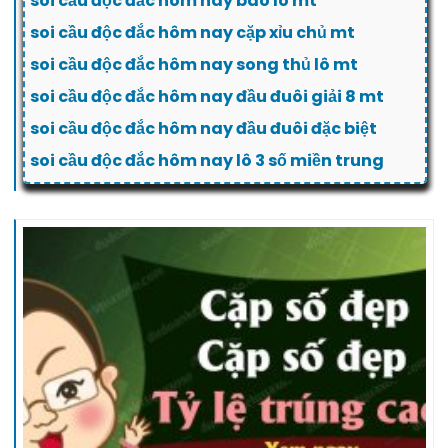
soi cầu độc đắc hôm nay bao lô mt
soi cầu độc đắc hôm nay cặp xỉu chủ mt
soi cầu độc đắc hôm nay song thủ lô mt
soi cầu độc đắc hôm nay đầu đuôi giải 8 mt
soi cầu độc đắc hôm nay đầu đuôi đặc biệt
soi cầu độc đắc hôm nay lô 3 số miền trung