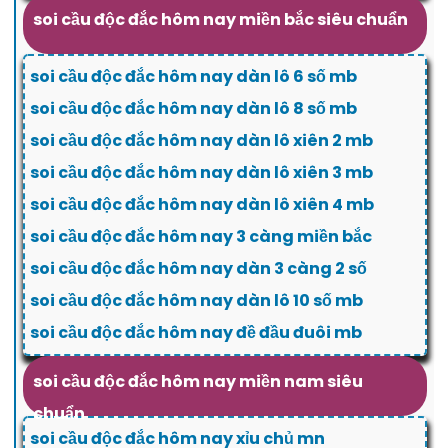
soi cầu độc đắc hôm nay miền bắc siêu chuẩn
soi cầu độc đắc hôm nay dàn lô 6 số mb
soi cầu độc đắc hôm nay dàn lô 8 số mb
soi cầu độc đắc hôm nay dàn lô xiên 2 mb
soi cầu độc đắc hôm nay dàn lô xiên 3 mb
soi cầu độc đắc hôm nay dàn lô xiên 4 mb
soi cầu độc đắc hôm nay 3 càng miền bắc
soi cầu độc đắc hôm nay dàn 3 càng 2 số
soi cầu độc đắc hôm nay dàn lô 10 số mb
soi cầu độc đắc hôm nay đề đầu đuôi mb
soi cầu độc đắc hôm nay miền nam siêu
chuẩn
soi cầu độc đắc hôm nay xỉu chủ mn