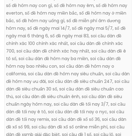
số đề hôm nay con gì
,
số đề hôm nay êm
,
số đề hôm nay
everton
,
số đề hôm nay miền bắc
,
số đề hôm nay ở miền
bắc
,
số đề hôm nay uống gì
,
số đề miễn phí âm dương
hôm nay
,
số đề ngày mai 14/7
,
số đề ngày mai 5/7
,
số đề
ngày mai 6 tháng 6
,
số đề ngày mai 83
,
soi cầu dàn đề
chính xác 100 chính xác nhất
,
soi cầu dàn đề chính xác
700
,
soi cầu dàn đề chính xác hay nhất
,
soi cầu dàn đề ê
tô số
,
soi cầu dàn đề hôm nay ba miền
,
soi cầu dàn đề
hôm nay bao nhiêu con
,
soi cầu dàn đề hôm nay o
california
,
soi cầu dàn đề hôm nay siêu chuẩn
,
soi cầu dàn
đề hôm nay ưu đãi
,
soi cầu dàn đề siêu chuẩn 247
,
soi cầu
dàn đề siêu chuẩn 30 số
,
soi cầu dàn đề siêu chuẩn cao
thủ
,
soi cầu dàn đề siêu chuẩn ênh
,
soi cầu dàn đề siêu
chuẩn ngày hôm nay
,
soi cầu dàn đề tối nay 3/7
,
soi cầu
dàn đề tối nay ê tô
,
soi cầu dàn đề tối nay o nyc
,
soi cầu
dàn đề tối nay remix
,
soi cầu dàn đề xổ số 36
,
soi cầu dàn
đề xổ số 99
,
soi cầu dàn đề xổ số online miễn phí
,
soi cầu
dàn đề xsmb giải đặc biệt
,
soi cầu đề 1 số
,
soi cầu lô
,
soi