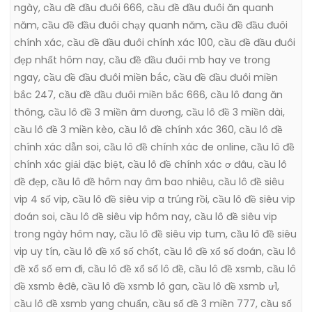
ngày
,
cầu đề đầu đuôi 666
,
cầu đề đầu đuôi ăn quanh
năm
,
cầu đề đầu đuôi chạy quanh năm
,
cầu đề đầu đuôi
chính xác
,
cầu đề đầu đuôi chính xác 100
,
cầu đề đầu đuôi
đẹp nhất hôm nay
,
cầu đề đầu đuôi mb hay ve trong
ngay
,
cầu đề đầu đuôi miền bắc
,
cầu đề đầu đuôi miền
bắc 247
,
cầu đề đầu đuôi miền bắc 666
,
cầu lô đang ăn
thông
,
cầu lô đề 3 miền âm dương
,
cầu lô đề 3 miền dài
,
cầu lô đề 3 miền kèo
,
cầu lô đề chính xác 360
,
cầu lô đề
chính xác dẫn soi
,
cầu lô đề chính xác de online
,
cầu lô đề
chính xác giải đặc biệt
,
cầu lô đề chính xác ơ đâu
,
cầu lô
đề đẹp
,
cầu lô đề hôm nay âm bao nhiêu
,
cầu lô đề siêu
vip 4 số vip
,
cầu lô đề siêu vip a trúng rồi
,
cầu lô đề siêu vip
đoán soi
,
cầu lô đề siêu vip hôm nay
,
cầu lô đề siêu vip
trong ngày hôm nay
,
cầu lô đề siêu vip tum
,
cầu lô đề siêu
vip uy tín
,
cầu lô đề xổ số chốt
,
cầu lô đề xổ số đoán
,
cầu lô
đề xổ số em đi
,
cầu lô đề xổ số lô đề
,
cầu lô đề xsmb
,
cầu lô
đề xsmb êđê
,
cầu lô đề xsmb lô gan
,
cầu lô đề xsmb ư1
,
cầu lô đề xsmb yang chuẩn
,
cầu số đề 3 miền 777
,
cầu số