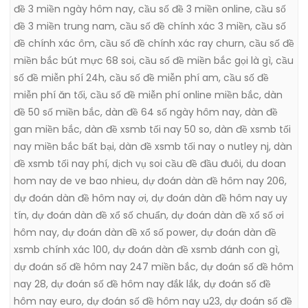
đề 3 miền ngày hôm nay
,
cầu số đề 3 miền online
,
cầu số
đề 3 miền trung nam
,
cầu số đề chính xác 3 miền
,
cầu số
đề chính xác ôm
,
cầu số đề chính xác ray churn
,
cầu số đề
miền bắc bút mực 68 soi
,
cầu số đề miền bắc gọi là gì
,
cầu
số đề miễn phí 24h
,
cầu số đề miễn phí am
,
cầu số đề
miễn phí ăn tối
,
cầu số đề miễn phí online miền bắc
,
dàn
đề 50 số miền bắc
,
dàn đề 64 số ngày hôm nay
,
dàn đề
gan miền bắc
,
dàn đề xsmb tối nay 50 so
,
dàn đề xsmb tối
nay miền bắc bất bại
,
dàn đề xsmb tối nay o nutley nj
,
dàn
đề xsmb tối nay phí
,
dịch vụ soi cầu đề đầu đuôi
,
du doan
hom nay de ve bao nhieu
,
dự đoán dàn đề hôm nay 206
,
dự đoán dàn đề hôm nay ơi
,
dự đoán dàn đề hôm nay uy
tín
,
dự đoán dàn đề xổ số chuẩn
,
dự đoán dàn đề xổ số ơi
hôm nay
,
dự đoán dàn đề xổ số power
,
dự đoán dàn đề
xsmb chính xác 100
,
dự đoán dàn đề xsmb đánh con gì
,
dự đoán số đề hôm nay 247 miền bắc
,
dự đoán số đề hôm
nay 28
,
dự đoán số đề hôm nay đắk lắk
,
dự đoán số đề
hôm nay euro
,
dự đoán số đề hôm nay u23
,
dự đoán số đề