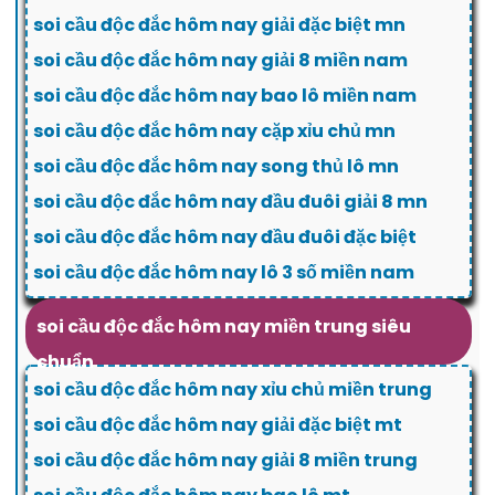
soi cầu độc đắc hôm nay giải đặc biệt mn
soi cầu độc đắc hôm nay giải 8 miền nam
soi cầu độc đắc hôm nay bao lô miền nam
soi cầu độc đắc hôm nay cặp xỉu chủ mn
soi cầu độc đắc hôm nay song thủ lô mn
soi cầu độc đắc hôm nay đầu đuôi giải 8 mn
soi cầu độc đắc hôm nay đầu đuôi đặc biệt
soi cầu độc đắc hôm nay lô 3 số miền nam
soi cầu độc đắc hôm nay miền trung siêu
chuẩn
soi cầu độc đắc hôm nay xỉu chủ miền trung
soi cầu độc đắc hôm nay giải đặc biệt mt
soi cầu độc đắc hôm nay giải 8 miền trung