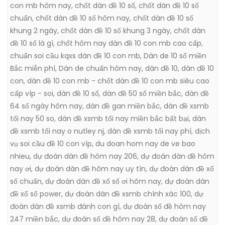
con mb hôm nay
,
chốt dàn đề 10 số
,
chốt dàn đề 10 số
chuẩn
,
chốt dàn đề 10 số hôm nay
,
chốt dàn đề 10 số
khung 2 ngày
,
chốt dàn đề 10 số khung 3 ngày
,
chốt dàn
đề 10 số là gì
,
chốt hôm nay dàn đề 10 con mb cao cấp
,
chuẩn soi cầu kqxs dàn đề 10 con mb
,
Dàn de 10 số miền
Bắc miễn phí
,
Dàn de chuẩn hôm nay
,
dàn đề 10
,
dàn đề 10
con
,
dàn đề 10 con mb - chốt dàn đề 10 con mb siêu cao
cấp víp - soi
,
dàn đề 10 số
,
dàn đề 50 số miền bắc
,
dàn đề
64 số ngày hôm nay
,
dàn đề gan miền bắc
,
dàn đề xsmb
tối nay 50 so
,
dàn đề xsmb tối nay miền bắc bất bại
,
dàn
đề xsmb tối nay o nutley nj
,
dàn đề xsmb tối nay phí
,
dịch
vụ soi cầu đề 10 con víp
,
du doan hom nay de ve bao
nhieu
,
dự đoán dàn đề hôm nay 206
,
dự đoán dàn đề hôm
nay ơi
,
dự đoán dàn đề hôm nay uy tín
,
dự đoán dàn đề xổ
số chuẩn
,
dự đoán dàn đề xổ số ơi hôm nay
,
dự đoán dàn
đề xổ số power
,
dự đoán dàn đề xsmb chính xác 100
,
dự
đoán dàn đề xsmb đánh con gì
,
dự đoán số đề hôm nay
247 miền bắc
,
dự đoán số đề hôm nay 28
,
dự đoán số đề