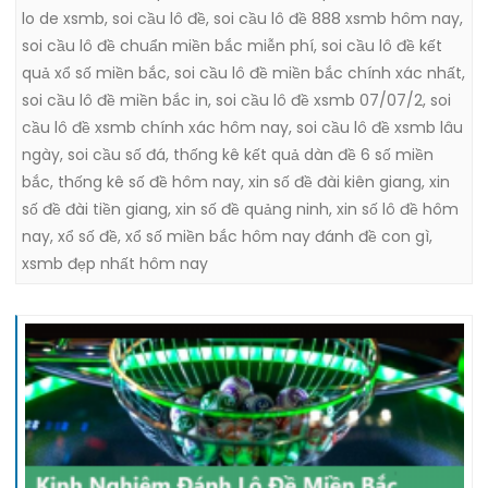
lo de xsmb
,
soi cầu lô đề
,
soi cầu lô đề 888 xsmb hôm nay
,
soi cầu lô đề chuẩn miền bắc miễn phí
,
soi cầu lô đề kết
quả xổ số miền bắc
,
soi cầu lô đề miền bắc chính xác nhất
,
soi cầu lô đề miền bắc in
,
soi cầu lô đề xsmb 07/07/2
,
soi
cầu lô đề xsmb chính xác hôm nay
,
soi cầu lô đề xsmb lâu
ngày
,
soi cầu số đá
,
thống kê kết quả dàn đề 6 số miền
bắc
,
thống kê số đề hôm nay
,
xin số đề đài kiên giang
,
xin
số đề đài tiền giang
,
xin số đề quảng ninh
,
xin số lô đề hôm
nay
,
xổ số đề
,
xổ số miền bắc hôm nay đánh đề con gì
,
xsmb đẹp nhất hôm nay