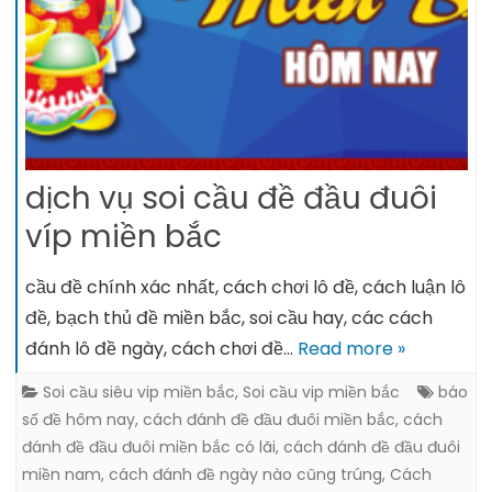
dịch vụ soi cầu đề đầu đuôi
víp miền bắc
cầu đề chính xác nhất, cách chơi lô đề, cách luận lô
đề, bạch thủ đề miền bắc, soi cầu hay, các cách
đánh lô đề ngày, cách chơi đề…
Read more »
Soi cầu siêu vip miền bắc
,
Soi cầu vip miền bắc
báo
số đề hôm nay
,
cách đánh đề đầu đuôi miền bắc
,
cách
đánh đề đầu đuôi miền bắc có lãi
,
cách đánh đề đầu đuôi
miền nam
,
cách đánh đề ngày nào cũng trúng
,
Cách