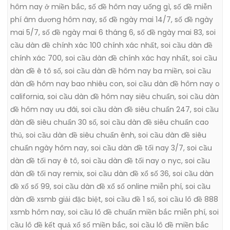
hôm nay ở miền bắc
,
số đề hôm nay uống gì
,
số đề miễn
phí âm dương hôm nay
,
số đề ngày mai 14/7
,
số đề ngày
mai 5/7
,
số đề ngày mai 6 tháng 6
,
số đề ngày mai 83
,
soi
cầu dàn đề chính xác 100 chính xác nhất
,
soi cầu dàn đề
chính xác 700
,
soi cầu dàn đề chính xác hay nhất
,
soi cầu
dàn đề ê tô số
,
soi cầu dàn đề hôm nay ba miền
,
soi cầu
dàn đề hôm nay bao nhiêu con
,
soi cầu dàn đề hôm nay o
california
,
soi cầu dàn đề hôm nay siêu chuẩn
,
soi cầu dàn
đề hôm nay ưu đãi
,
soi cầu dàn đề siêu chuẩn 247
,
soi cầu
dàn đề siêu chuẩn 30 số
,
soi cầu dàn đề siêu chuẩn cao
thủ
,
soi cầu dàn đề siêu chuẩn ênh
,
soi cầu dàn đề siêu
chuẩn ngày hôm nay
,
soi cầu dàn đề tối nay 3/7
,
soi cầu
dàn đề tối nay ê tô
,
soi cầu dàn đề tối nay o nyc
,
soi cầu
dàn đề tối nay remix
,
soi cầu dàn đề xổ số 36
,
soi cầu dàn
đề xổ số 99
,
soi cầu dàn đề xổ số online miễn phí
,
soi cầu
dàn đề xsmb giải đặc biệt
,
soi cầu đề 1 số
,
soi cầu lô đề 888
xsmb hôm nay
,
soi cầu lô đề chuẩn miền bắc miễn phí
,
soi
cầu lô đề kết quả xổ số miền bắc
,
soi cầu lô đề miền bắc