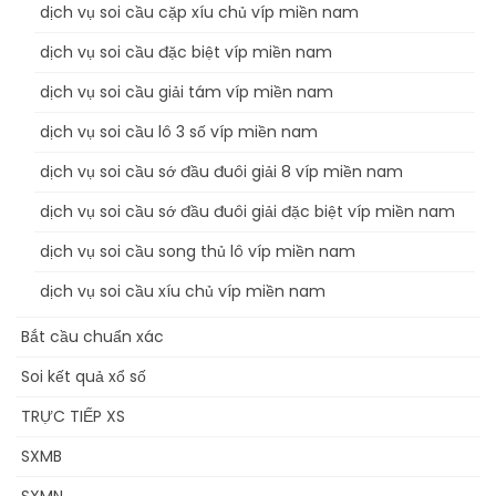
dịch vụ soi cầu cặp xíu chủ víp miền nam
dịch vụ soi cầu đặc biệt víp miền nam
dịch vụ soi cầu giải tám víp miền nam
dịch vụ soi cầu lô 3 số víp miền nam
dịch vụ soi cầu sớ đầu đuôi giải 8 víp miền nam
dịch vụ soi cầu sớ đầu đuôi giải đặc biệt víp miền nam
dịch vụ soi cầu song thủ lô víp miền nam
dịch vụ soi cầu xíu chủ víp miền nam
Bắt cầu chuẩn xác
Soi kết quả xổ số
TRỰC TIẾP XS
SXMB
SXMN