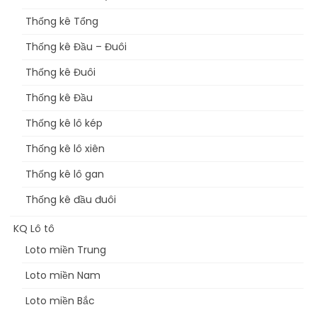
Thống kê Tổng
Thống kê Đầu – Đuôi
Thống kê Đuôi
Thống kê Đầu
Thống kê lô kép
Thống kê lô xiên
Thống kê lô gan
Thống kê đầu đuôi
KQ Lô tô
Loto miền Trung
Loto miền Nam
Loto miền Bắc