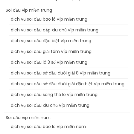
Soi cầu vip miền trung
dịch vụ soi cầu bao lô víp miền trung
dịch vụ soi cầu cặp xíu chủ víp miền trung
dịch vụ soi cầu đặc biệt víp miền trung
dịch vụ soi cầu giải tám víp miền trung
dịch vụ soi cầu lô 3 số víp miền trung
dịch vụ soi cầu sớ đầu đuôi giải 8 víp miền trung
dịch vụ soi cầu sớ đầu đuôi giải đặc biệt víp miền trung
dịch vụ soi cầu song thủ lô víp miền trung
dịch vụ soi cầu xíu chủ víp miền trung
Soi cầu vip miền nam
dịch vụ soi cầu bao lô víp miền nam