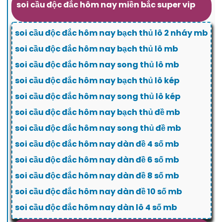
soi cầu độc đắc hôm nay miền bắc super vip
soi cầu độc đắc hôm nay bạch thủ lô 2 nháy mb
soi cầu độc đắc hôm nay bạch thủ lô mb
soi cầu độc đắc hôm nay song thủ lô mb
soi cầu độc đắc hôm nay bạch thủ lô kép
soi cầu độc đắc hôm nay song thủ lô kép
soi cầu độc đắc hôm nay bạch thủ đề mb
soi cầu độc đắc hôm nay song thủ đề mb
soi cầu độc đắc hôm nay dàn đề 4 số mb
soi cầu độc đắc hôm nay dàn đề 6 số mb
soi cầu độc đắc hôm nay dàn đề 8 số mb
soi cầu độc đắc hôm nay dàn đề 10 số mb
soi cầu độc đắc hôm nay dàn lô 4 số mb