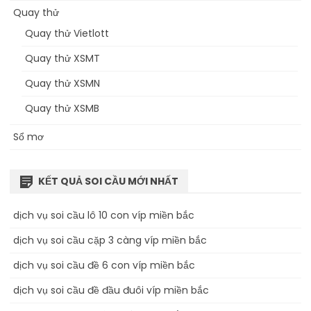
Quay thử
Quay thử Vietlott
Quay thử XSMT
Quay thử XSMN
Quay thử XSMB
Sổ mơ
KẾT QUẢ SOI CẦU MỚI NHẤT
dịch vụ soi cầu lô 10 con víp miền bắc
dịch vụ soi cầu cặp 3 càng víp miền bắc
dịch vụ soi cầu đề 6 con víp miền bắc
dịch vụ soi cầu đề đầu đuôi víp miền bắc