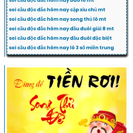
soi cầu độc đắc hôm nay bao lô mt
soi cầu độc đắc hôm nay cặp xỉu chủ mt
soi cầu độc đắc hôm nay song thủ lô mt
soi cầu độc đắc hôm nay đầu đuôi giải 8 mt
soi cầu độc đắc hôm nay đầu đuôi đặc biệt
soi cầu độc đắc hôm nay lô 3 số miền trung