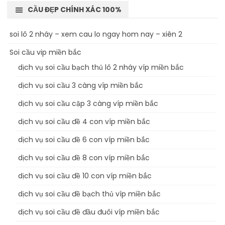
CẦU ĐẸP CHÍNH XÁC 100%
soi lô 2 nháy – xem cau lo ngay hom nay – xiên 2
Soi cầu vip miền bắc
dịch vụ soi cầu bạch thủ lô 2 nháy víp miền bắc
dịch vụ soi cầu 3 càng víp miền bắc
dịch vụ soi cầu cặp 3 càng víp miền bắc
dịch vụ soi cầu đề 4 con víp miền bắc
dịch vụ soi cầu đề 6 con víp miền bắc
dịch vụ soi cầu đề 8 con víp miền bắc
dịch vụ soi cầu đề 10 con víp miền bắc
dịch vụ soi cầu đề bạch thủ víp miền bắc
dịch vụ soi cầu đề đầu đuôi víp miền bắc