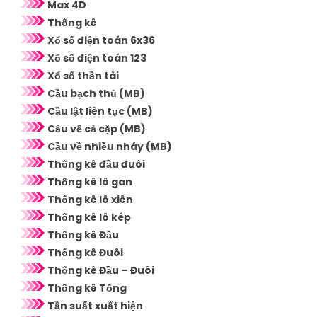
Max 4D
Thống kê
Xổ số điện toán 6x36
Xổ số điện toán 123
Xổ số thần tài
Cầu bạch thủ (MB)
Cầu lật liên tục (MB)
Cầu về cả cặp (MB)
Cầu về nhiều nháy (MB)
Thống kê đầu đuôi
Thống kê lô gan
Thống kê lô xiên
Thống kê lô kép
Thống kê Đầu
Thống kê Đuôi
Thống kê Đầu – Đuôi
Thống kê Tổng
Tần suất xuất hiện