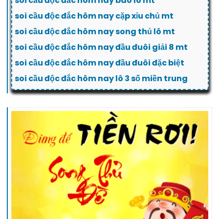
soi cầu độc đắc hôm nay bao lô mt
soi cầu độc đắc hôm nay cặp xỉu chủ mt
soi cầu độc đắc hôm nay song thủ lô mt
soi cầu độc đắc hôm nay đầu đuôi giải 8 mt
soi cầu độc đắc hôm nay đầu đuôi đặc biệt
soi cầu độc đắc hôm nay lô 3 số miền trung