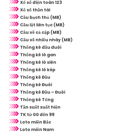
Xổ số điện toán 123
Xổ số thần tài
Cầu bạch thủ (MB)
Cầu lật liên tục (MB)
Cầu về cả cặp (MB)
Cầu về nhiều nháy (MB)
Thống kê đầu đuôi
Thống kê lô gan
Thống kê lô xiên
Thống kê lô kép
Thống kê Đầu
Thống kê Đuôi
Thống kê Đầu – Đuôi
Thống kê Tổng
Tần suất xuất hiện
TK từ 00 đến 99
Loto miền Bắc
Loto miền Nam