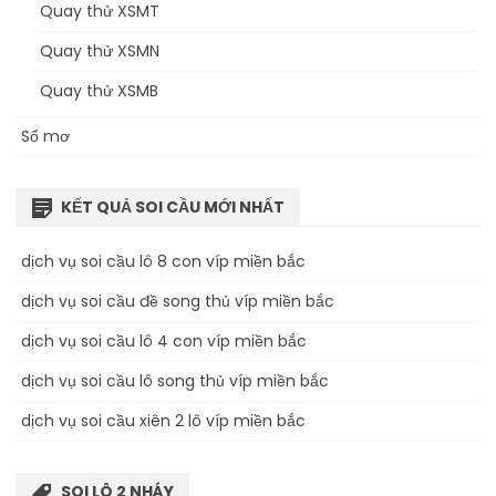
Quay thử XSMT
Quay thử XSMN
Quay thử XSMB
Sổ mơ
KẾT QUẢ SOI CẦU MỚI NHẤT
dịch vụ soi cầu lô 8 con víp miền bắc
dịch vụ soi cầu đề song thủ víp miền bắc
dịch vụ soi cầu lô 4 con víp miền bắc
dịch vụ soi cầu lô song thủ víp miền bắc
dịch vụ soi cầu xiên 2 lô víp miền bắc
SOI LÔ 2 NHÁY