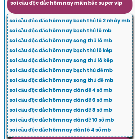
soi cầu độc đắc hôm nay miền bắc super vip
soi cầu độc đắc hôm nay bạch thủ lô 2 nháy mb
soi cầu độc đắc hôm nay bạch thủ lô mb
soi cầu độc đắc hôm nay song thủ lô mb
soi cầu độc đắc hôm nay bạch thủ lô kép
soi cầu độc đắc hôm nay song thủ lô kép
soi cầu độc đắc hôm nay bạch thủ đề mb
soi cầu độc đắc hôm nay song thủ đề mb
soi cầu độc đắc hôm nay dàn đề 4 số mb
soi cầu độc đắc hôm nay dàn đề 6 số mb
soi cầu độc đắc hôm nay dàn đề 8 số mb
soi cầu độc đắc hôm nay dàn đề 10 số mb
soi cầu độc đắc hôm nay dàn lô 4 số mb