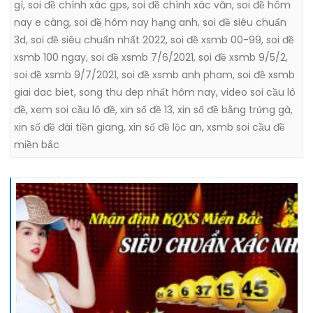
gì
,
soi đề chính xác gps
,
soi đề chính xác văn
,
soi đề hôm
nay e càng
,
soi đề hôm nay hạng anh
,
soi đề siêu chuẩn
3d
,
soi đề siêu chuẩn nhất 2022
,
soi đề xsmb 00-99
,
soi đề
xsmb 100 ngay
,
soi đề xsmb 7/6/2021
,
soi đề xsmb 9/5/2
,
soi đề xsmb 9/7/2021
,
soi đề xsmb anh pham
,
soi đề xsmb
giai dac biet
,
song thu dep nhất hôm nay
,
video soi cầu lô
đề
,
xem soi cầu lô đề
,
xin số đề 13
,
xin số đề bằng trứng gà
,
xin số đề đài tiền giang
,
xin số đề lộc an
,
xsmb soi cầu đề
miền bắc