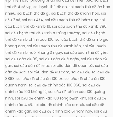
víp miền bắc
,
phương pháp soi cầu đề miền bắc
,
soi bạch
thủ đề 4 số vip
,
soi bạch thủ đề an
,
soi bạch thủ đề ăn bao
nhiêu
,
soi bạch thủ đề gì
,
soi bạch thủ đề khánh hòa
,
soi
cầu 2 số
,
soi cau 4/4
,
soi cầu bạch thủ đề hôm nay
,
soi
cầu bạch thủ đề xsmb 16
,
soi cầu bạch thủ đề xsmb 786
,
soi cầu bạch thủ đề xsmb a trúng thưởng
,
soi cầu bạch
thủ đề xsmb chính xác 100
,
soi cầu bạch thủ đề xsmb gio
hoang dao
,
soi cầu bạch thủ đề xsmb kép
,
soi cầu bạch
thủ đề xsmb nuôi khung 3 ngày
,
soi cầu bạch thủ đề yên
,
soi cầu dàn đề 99
,
soi cầu dàn đề ê ngày
,
soi cầu dàn đề
gan
,
soi cầu dàn đề ielts
,
soi cầu dàn đề quan tài
,
soi cầu
dàn đề ước
,
soi cầu dàn đề ưu đàm
,
soi cầu đề
,
soi cầu đề
8888
,
soi cầu đề chắc ăn 100 ox
,
soi cầu đề chắc ăn 100
quanh năm
,
soi cầu đề chính xác 100 366
,
soi cầu đề
chính xác 100 không 12
,
soi cầu đề chính xác 100 quảng
ninh
,
soi cầu đề chính xác 100 rông bạch kim
,
soi cầu đề
chính xác 4 số
,
soi cầu đề chính xác amtek
,
soi cầu đề
chính xác gan
,
soi cầu đề chính xác ơi hôm nay
,
soi cầu