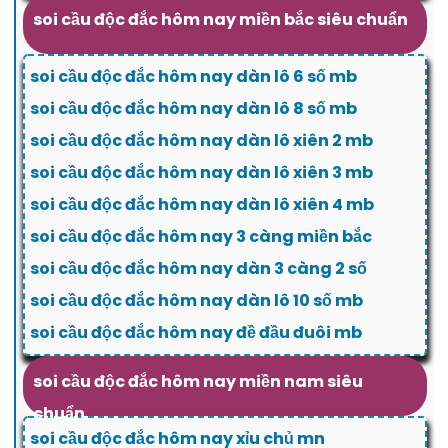
soi cầu độc đắc hôm nay miền bắc siêu chuẩn
soi cầu độc đắc hôm nay dàn lô 6 số mb
soi cầu độc đắc hôm nay dàn lô 8 số mb
soi cầu độc đắc hôm nay dàn lô xiên 2 mb
soi cầu độc đắc hôm nay dàn lô xiên 3 mb
soi cầu độc đắc hôm nay dàn lô xiên 4 mb
soi cầu độc đắc hôm nay 3 càng miền bắc
soi cầu độc đắc hôm nay dàn 3 càng 2 số
soi cầu độc đắc hôm nay dàn lô 10 số mb
soi cầu độc đắc hôm nay đề đầu đuôi mb
soi cầu độc đắc hôm nay miền nam siêu
chuẩn
soi cầu độc đắc hôm nay xỉu chủ mn