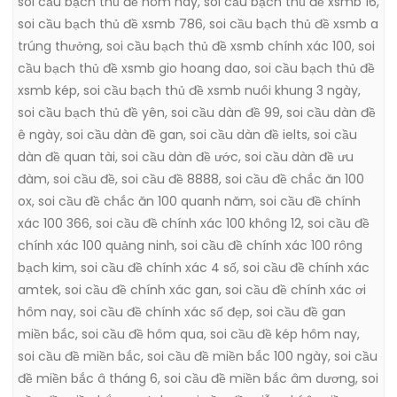
soi cầu bạch thủ đề hôm nay
,
soi cầu bạch thủ đề xsmb 16
,
soi cầu bạch thủ đề xsmb 786
,
soi cầu bạch thủ đề xsmb a
trúng thưởng
,
soi cầu bạch thủ đề xsmb chính xác 100
,
soi
cầu bạch thủ đề xsmb gio hoang dao
,
soi cầu bạch thủ đề
xsmb kép
,
soi cầu bạch thủ đề xsmb nuôi khung 3 ngày
,
soi cầu bạch thủ đề yên
,
soi cầu dàn đề 99
,
soi cầu dàn đề
ê ngày
,
soi cầu dàn đề gan
,
soi cầu dàn đề ielts
,
soi cầu
dàn đề quan tài
,
soi cầu dàn đề ước
,
soi cầu dàn đề ưu
đàm
,
soi cầu đề
,
soi cầu đề 8888
,
soi cầu đề chắc ăn 100
ox
,
soi cầu đề chắc ăn 100 quanh năm
,
soi cầu đề chính
xác 100 366
,
soi cầu đề chính xác 100 không 12
,
soi cầu đề
chính xác 100 quảng ninh
,
soi cầu đề chính xác 100 rông
bạch kim
,
soi cầu đề chính xác 4 số
,
soi cầu đề chính xác
amtek
,
soi cầu đề chính xác gan
,
soi cầu đề chính xác ơi
hôm nay
,
soi cầu đề chính xác số đẹp
,
soi cầu đề gan
miền bắc
,
soi cầu đề hôm qua
,
soi cầu đề kép hôm nay
,
soi cầu đề miền bắc
,
soi cầu đề miền bắc 100 ngày
,
soi cầu
đề miền bắc â tháng 6
,
soi cầu đề miền bắc âm dương
,
soi