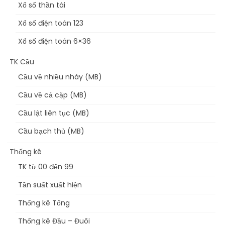
Xổ số thần tài
Xổ số điện toán 123
Xổ số điện toán 6×36
TK Cầu
Cầu về nhiều nháy (MB)
Cầu về cả cặp (MB)
Cầu lật liên tục (MB)
Cầu bạch thủ (MB)
Thống kê
TK từ 00 đến 99
Tần suất xuất hiện
Thống kê Tổng
Thống kê Đầu – Đuôi