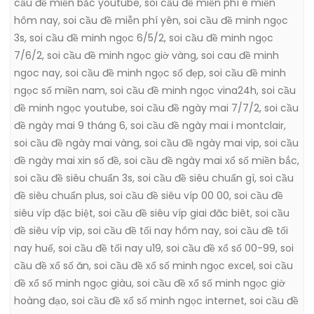
cầu đề miền bắc youtube
,
soi cầu đề miễn phí ê miền
hôm nay
,
soi cầu đề miễn phí yên
,
soi cầu đề minh ngọc
3s
,
soi cầu đề minh ngọc 6/5/2
,
soi cầu đề minh ngọc
7/6/2
,
soi cầu đề minh ngọc giờ vàng
,
soi cau đề minh
ngoc nay
,
soi cầu đề minh ngọc số đẹp
,
soi cầu đề minh
ngọc số miền nam
,
soi cầu đề minh ngọc vina24h
,
soi cầu
đề minh ngọc youtube
,
soi cầu đề ngày mai 7/7/2
,
soi cầu
đề ngày mai 9 tháng 6
,
soi cầu đề ngày mai i montclair
,
soi cầu đề ngày mai vàng
,
soi cầu đề ngày mai vip
,
soi cầu
đề ngày mai xin số đề
,
soi cầu đề ngày mai xổ số miền bắc
,
soi cầu đề siêu chuẩn 3s
,
soi cầu đề siêu chuẩn gì
,
soi cầu
đề siêu chuẩn plus
,
soi cầu đề siêu víp 00 00
,
soi cầu đề
siêu víp đặc biệt
,
soi cầu đề siêu víp giai đăc biêt
,
soi cầu
đề siêu víp vip
,
soi cầu đề tối nay hôm nay
,
soi cầu đề tối
nay huế
,
soi cầu đề tối nay u19
,
soi cầu đề xổ số 00-99
,
soi
cầu đề xổ số ăn
,
soi cầu đề xổ số minh ngọc excel
,
soi cầu
đề xổ số minh ngọc giàu
,
soi cầu đề xổ số minh ngọc giờ
hoàng đạo
,
soi cầu đề xổ số minh ngọc internet
,
soi cầu đề