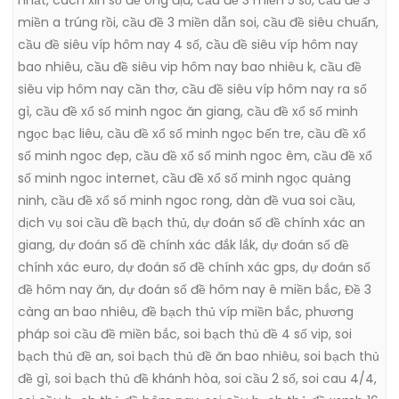
nhất
,
cách xin số đề ông địa
,
cầu đề 3 miền 5 số
,
cầu đề 3
miền a trúng rồi
,
cầu đề 3 miền dẫn soi
,
cầu đề siêu chuẩn
,
cầu đề siêu víp hôm nay 4 số
,
cầu đề siêu víp hôm nay
bao nhiêu
,
cầu đề siêu vip hôm nay bao nhiêu k
,
cầu đề
siêu vip hôm nay cần thơ
,
cầu đề siêu víp hôm nay ra số
gì
,
cầu đề xổ số minh ngoc ăn giang
,
cầu đề xổ số minh
ngọc bạc liêu
,
cầu đề xổ số minh ngọc bến tre
,
cầu đề xổ
số minh ngoc đẹp
,
cầu đề xổ số minh ngoc êm
,
cầu đề xổ
số minh ngoc internet
,
cầu đề xổ số minh ngọc quảng
ninh
,
cầu đề xổ số minh ngoc rong
,
dàn đề vua soi cầu
,
dịch vụ soi cầu đề bạch thủ
,
dự đoán số đề chính xác an
giang
,
dự đoán số đề chính xác đắk lắk
,
dự đoán số đề
chính xác euro
,
dự đoán số đề chính xác gps
,
dự đoán số
đề hôm nay ăn
,
dự đoán số đề hôm nay ê miền bắc
,
Đề 3
càng an bao nhiêu
,
đề bạch thủ víp miền bắc
,
phương
pháp soi cầu đề miền bắc
,
soi bạch thủ đề 4 số vip
,
soi
bạch thủ đề an
,
soi bạch thủ đề ăn bao nhiêu
,
soi bạch thủ
đề gì
,
soi bạch thủ đề khánh hòa
,
soi cầu 2 số
,
soi cau 4/4
,