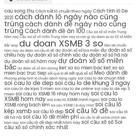
cau song thu
Cách tính lô De
Cách bắt lô chuẩn theo ngày
cách đánh lô ngày nào cũng
2021
trúng
cách đánh đề ngày nào cũng
trúng
Cách đánh đề ăn 100
Cầu soi xổ số miền Trung
hôm nay
Cầu soi xổ số miền Trung hôm nay ra con gì
du doan xo so Xổ số Miền
du doan XSMB 3 so
Bắc wap
Dàn de chuẩn
dự đoán xổ số
dự đoán xổ số ba miền
hôm nay
dự đoán soi cầu lô đề
chiều nay
dự đoán xổ số chính xác
dự đoán xổ số hà nội
dự đoán xổ số miền
dự đoán xổ số hôm nay
bắc
ket xo so mien bac
ket xo so
dự đoán xổ số âm dương
Mẹo đánh đề
mien bac truc tiep
kết quả xổ số
kết quả lô đề
soi cau lo de chuan 668
Phương pháp tính lô chuẩn đánh hàng ngày
soi cau lo de dep
soi cau lo de khung 3 ngay
soi cau lo de kqxs 3 mien
soi cau lo de online
soi cau lo de vip 3
soi cau lo
soi cau lo XSMB 16 nhay hom nay
mien
XSMB hom nay
soi cau lo
soi cau lo XSMB minh ngoc
soi cầu lô
XSMB rong bach kim
soi cau XSMB 1 lo duy nhat
soi cầu lô đề
kép xsmb
soi cầu lô đẹp
soi cầu lô
soi cầu lô đề miễn phí
đề hà nội
soi cầu lô đề xsmb chính xác
soi cầu xổ số
Soi
soi cầu lô đề đẹp nhất hôm nay
hôm nay
cầu xổ số chính xác nhất