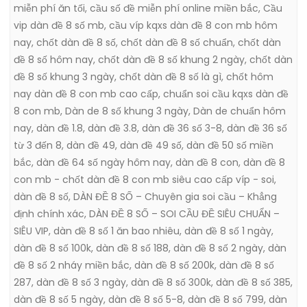
miễn phí ăn tối
,
cầu số đề miễn phí online miền bắc
,
Cầu
vip dàn đề 8 số mb
,
cầu víp kqxs dàn đề 8 con mb hôm
nay
,
chốt dàn đề 8 số
,
chốt dàn đề 8 số chuẩn
,
chốt dàn
đề 8 số hôm nay
,
chốt dàn đề 8 số khung 2 ngày
,
chốt dàn
đề 8 số khung 3 ngày
,
chốt dàn đề 8 số là gì
,
chốt hôm
nay dàn đề 8 con mb cao cấp
,
chuẩn soi cầu kqxs dàn đề
8 con mb
,
Dàn de 8 số khung 3 ngày
,
Dàn de chuẩn hôm
nay
,
dàn đề 1.8
,
dàn đề 3.8
,
dàn đề 36 số 3-8
,
dàn đề 36 số
từ 3 đến 8
,
dàn đề 49
,
dàn đề 49 số
,
dàn đề 50 số miền
bắc
,
dàn đề 64 số ngày hôm nay
,
dàn đề 8 con
,
dàn đề 8
con mb - chốt dàn đề 8 con mb siêu cao cấp víp - soi
,
dàn đề 8 số
,
DÀN ĐỀ 8 SỐ – Chuyên gia soi cầu – Khẳng
định chính xác
,
DÀN ĐỀ 8 SỐ – SOI CẦU ĐỀ SIÊU CHUẨN –
SIÊU VIP
,
dàn đề 8 số 1 ăn bao nhiêu
,
dàn đề 8 số 1 ngày
,
dàn đề 8 số 100k
,
dàn đề 8 số 188
,
dàn đề 8 số 2 ngày
,
dàn
đề 8 số 2 nháy miền bắc
,
dàn đề 8 số 200k
,
dàn đề 8 số
287
,
dàn đề 8 số 3 ngày
,
dàn đề 8 số 300k
,
dàn đề 8 số 385
,
dàn đề 8 số 5 ngày
,
dàn đề 8 số 5-8
,
dàn đề 8 số 799
,
dàn