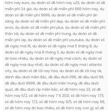
hôm nay euro
,
dự đoán số đề hôm nay u23
,
dự đoán số đề
miễn phí 24 giờ
,
dự đoán số đề miễn phí 666 hôm nay
,
dự
đoán số đề miễn phí 9999
,
dự đoán số đề miễn phí ăn
sáng
,
dự đoán số đề miễn phí đẹp
,
dự đoán số đề miễn phí
enzo
,
dự đoán số đề miễn phí plus
,
dự đoán số đề miễn phí
thần tài
,
dự đoán số đề miễn phí trung
,
dự đoán số đề
miễn phí vip
,
dự đoán số đề miễn phí youtube
,
dự đoán số
đề ngày mai 16
,
dự đoán số đề ngày mai 5 tháng 8
,
dự
đoán số đề ngày mai 8 tháng 3
,
dự đoán số đề ngày mai
ăn bao nhiêu
,
dự đoán số đề ngày mai cách
,
dự đoán số
đề ngày mai duy nhất
,
dự đoán số đề ngày mai i atlantic
city
,
dự đoán số đề tối nay hòa
,
dự đoán số đề tối nay ok
,
đánh đầu đuôi miền Bắc
,
đề đầu đuôi 096
,
đề đầu đuôi 99
,
đề đầu đuôi 9999
,
đề đầu đuôi miền trung
,
đề đầu đuôi
quạt
,
đề đầu đuôi víp miền bắc
,
số đề hôm nay 23
,
số đề
hôm nay 5/2
,
số đề hôm nay 7 6 2021
,
số đề hôm nay 7/11
,
số đề hôm nay 7/2
,
số đề hôm nay 9/5
,
số đề hôm nay 99
,
số đề hôm nay ăn bao nhiêu
,
số đề hôm nay con gì
,
số đề