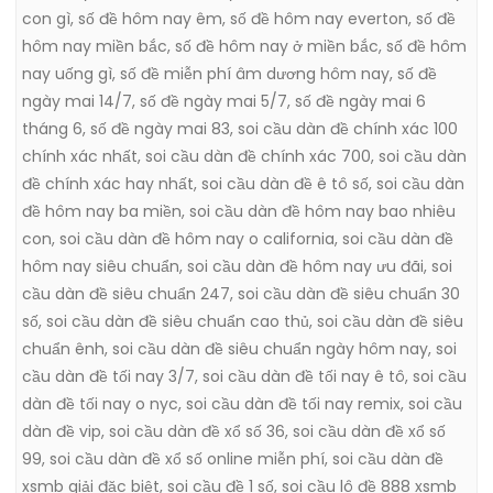
con gì
,
số đề hôm nay êm
,
số đề hôm nay everton
,
số đề
hôm nay miền bắc
,
số đề hôm nay ở miền bắc
,
số đề hôm
nay uống gì
,
số đề miễn phí âm dương hôm nay
,
số đề
ngày mai 14/7
,
số đề ngày mai 5/7
,
số đề ngày mai 6
tháng 6
,
số đề ngày mai 83
,
soi cầu dàn đề chính xác 100
chính xác nhất
,
soi cầu dàn đề chính xác 700
,
soi cầu dàn
đề chính xác hay nhất
,
soi cầu dàn đề ê tô số
,
soi cầu dàn
đề hôm nay ba miền
,
soi cầu dàn đề hôm nay bao nhiêu
con
,
soi cầu dàn đề hôm nay o california
,
soi cầu dàn đề
hôm nay siêu chuẩn
,
soi cầu dàn đề hôm nay ưu đãi
,
soi
cầu dàn đề siêu chuẩn 247
,
soi cầu dàn đề siêu chuẩn 30
số
,
soi cầu dàn đề siêu chuẩn cao thủ
,
soi cầu dàn đề siêu
chuẩn ênh
,
soi cầu dàn đề siêu chuẩn ngày hôm nay
,
soi
cầu dàn đề tối nay 3/7
,
soi cầu dàn đề tối nay ê tô
,
soi cầu
dàn đề tối nay o nyc
,
soi cầu dàn đề tối nay remix
,
soi cầu
dàn đề vip
,
soi cầu dàn đề xổ số 36
,
soi cầu dàn đề xổ số
99
,
soi cầu dàn đề xổ số online miễn phí
,
soi cầu dàn đề
xsmb giải đặc biệt
,
soi cầu đề 1 số
,
soi cầu lô đề 888 xsmb