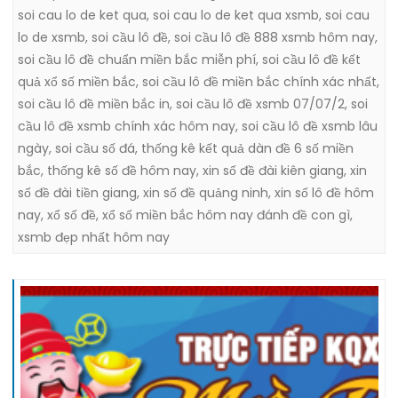
soi cau lo de ket qua
,
soi cau lo de ket qua xsmb
,
soi cau
lo de xsmb
,
soi cầu lô đề
,
soi cầu lô đề 888 xsmb hôm nay
,
soi cầu lô đề chuẩn miền bắc miễn phí
,
soi cầu lô đề kết
quả xổ số miền bắc
,
soi cầu lô đề miền bắc chính xác nhất
,
soi cầu lô đề miền bắc in
,
soi cầu lô đề xsmb 07/07/2
,
soi
cầu lô đề xsmb chính xác hôm nay
,
soi cầu lô đề xsmb lâu
ngày
,
soi cầu số đá
,
thống kê kết quả dàn đề 6 số miền
bắc
,
thống kê số đề hôm nay
,
xin số đề đài kiên giang
,
xin
số đề đài tiền giang
,
xin số đề quảng ninh
,
xin số lô đề hôm
nay
,
xổ số đề
,
xổ số miền bắc hôm nay đánh đề con gì
,
xsmb đẹp nhất hôm nay