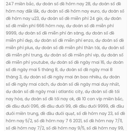
247 miền bắc
,
dự đoán số đề hôm nay 28
,
dự đoán số đề
hôm nay đắk lắk
,
dự đoán số đề hôm nay euro
,
dự đoán số
đề hôm nay u23
,
dự đoán số đề miễn phí 24 giờ
,
dự đoán
số đề miễn phí 666 hôm nay
,
dự đoán số đề miễn phí
9999
,
dự đoán số đề miễn phí ăn sáng
,
dự đoán số đề
miễn phí đẹp
,
dự đoán số đề miễn phí enzo
,
dự đoán số đề
miễn phí plus
,
dự đoán số đề miễn phí thần tài
,
dự đoán số
đề miễn phí trung
,
dự đoán số đề miễn phí vip
,
dự đoán số
đề miễn phí youtube
,
dự đoán số đề ngày mai 16
,
dự đoán
số đề ngày mai 5 tháng 8
,
dự đoán số đề ngày mai 8
tháng 3
,
dự đoán số đề ngày mai ăn bao nhiêu
,
dự đoán
số đề ngày mai cách
,
dự đoán số đề ngày mai duy nhất
,
dự đoán số đề ngày mai i atlantic city
,
dự đoán số đề tối
nay hòa
,
dự đoán số đề tối nay ok
,
đề 10 con víp miền bắc
,
đề đầu đuôi 096
,
đề đầu đuôi 99
,
đề đầu đuôi 9999
,
đề đầu
đuôi miền trung
,
đề đầu đuôi quạt
,
số đề hôm nay 23
,
số đề
hôm nay 5/2
,
số đề hôm nay 7 6 2021
,
số đề hôm nay 7/11
,
số đề hôm nay 7/2
,
số đề hôm nay 9/5
,
số đề hôm nay 99
,