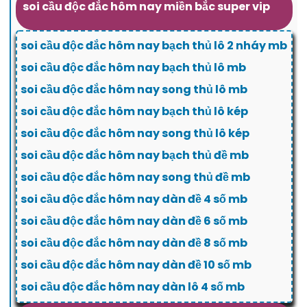
soi cầu độc đắc hôm nay miền bắc super vip
soi cầu độc đắc hôm nay bạch thủ lô 2 nháy mb
soi cầu độc đắc hôm nay bạch thủ lô mb
soi cầu độc đắc hôm nay song thủ lô mb
soi cầu độc đắc hôm nay bạch thủ lô kép
soi cầu độc đắc hôm nay song thủ lô kép
soi cầu độc đắc hôm nay bạch thủ đề mb
soi cầu độc đắc hôm nay song thủ đề mb
soi cầu độc đắc hôm nay dàn đề 4 số mb
soi cầu độc đắc hôm nay dàn đề 6 số mb
soi cầu độc đắc hôm nay dàn đề 8 số mb
soi cầu độc đắc hôm nay dàn đề 10 số mb
soi cầu độc đắc hôm nay dàn lô 4 số mb