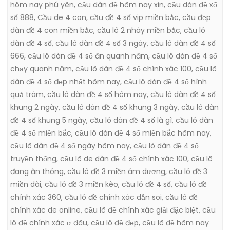
hôm nay phú yên
,
cầu dàn đề hôm nay xin
,
cầu dàn đề xổ
số 888
,
Cầu de 4 con
,
cầu đề 4 số vip miền bắc
,
cầu đẹp
dàn đề 4 con miền bắc
,
cầu lô 2 nháy miền bắc
,
cầu lô
dàn đề 4 số
,
cầu lô dàn đề 4 số 3 ngày
,
cầu lô dàn đề 4 số
666
,
cầu lô dàn đề 4 số ăn quanh năm
,
cầu lô dàn đề 4 số
chạy quanh năm
,
cầu lô dàn đề 4 số chính xác 100
,
cầu lô
dàn đề 4 số đẹp nhất hôm nay
,
cầu lô dàn đề 4 số hình
quả trám
,
cầu lô dàn đề 4 số hôm nay
,
cầu lô dàn đề 4 số
khung 2 ngày
,
cầu lô dàn đề 4 số khung 3 ngày
,
cầu lô dàn
đề 4 số khung 5 ngày
,
cầu lô dàn đề 4 số là gì
,
cầu lô dàn
đề 4 số miền bắc
,
cầu lô dàn đề 4 số miền bắc hôm nay
,
cầu lô dàn đề 4 số ngày hôm nay
,
cầu lô dàn đề 4 số
truyền thống
,
cầu lô de dàn đề 4 số chính xác 100
,
cầu lô
đang ăn thông
,
cầu lô đề 3 miền âm dương
,
cầu lô đề 3
miền dài
,
cầu lô đề 3 miền kèo
,
cầu lô đề 4 số
,
cầu lô đề
chính xác 360
,
cầu lô đề chính xác dẫn soi
,
cầu lô đề
chính xác de online
,
cầu lô đề chính xác giải đặc biệt
,
cầu
lô đề chính xác ơ đâu
,
cầu lô đề đẹp
,
cầu lô đề hôm nay