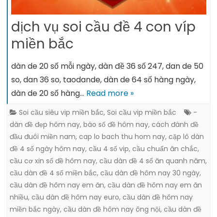
dịch vụ soi cầu đề 4 con víp
miền bắc
dàn de 20 số mỗi ngày, dàn đề 36 số 247, dan de 50
so, dan 36 so, taodande, dàn de 64 số hàng ngày,
dàn de 20 số hàng…
Read more »
Soi cầu siêu vip miền bắc
,
Soi cầu vip miền bắc
-
dàn đề đẹp hôm nay
,
báo số đề hôm nay
,
cách đánh đề
đầu đuôi miền nam
,
cap lo bach thu hom nay
,
cặp lô dàn
đề 4 số ngày hôm nay
,
cầu 4 số vip
,
cầu chuẩn ăn chắc
,
cầu cơ xin số đề hôm nay
,
cầu dàn đề 4 số ăn quanh năm
,
cầu dàn đề 4 số miền bắc
,
cầu dàn đề hôm nay 30 ngày
,
cầu dàn đề hôm nay em ăn
,
cầu dàn đề hôm nay em ăn
nhiều
,
cầu dàn đề hôm nay euro
,
cầu dàn đề hôm nay
miền bắc ngày
,
cầu dàn đề hôm nay ông nội
,
cầu dàn đề