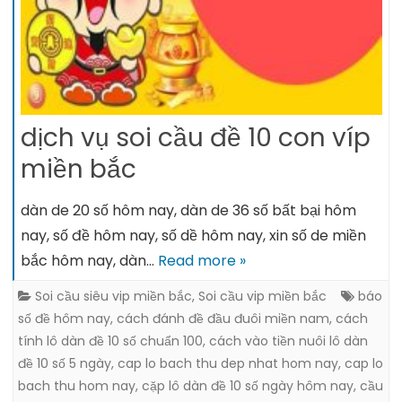
dịch vụ soi cầu đề 10 con víp
miền bắc
dàn de 20 số hôm nay, dàn de 36 số bất bại hôm
nay, số đề hôm nay, số dề hôm nay, xin số de miền
bắc hôm nay, dàn…
Read more »
Soi cầu siêu vip miền bắc
,
Soi cầu vip miền bắc
báo
số đề hôm nay
,
cách đánh đề đầu đuôi miền nam
,
cách
tính lô dàn đề 10 số chuẩn 100
,
cách vào tiền nuôi lô dàn
đề 10 số 5 ngày
,
cap lo bach thu dep nhat hom nay
,
cap lo
bach thu hom nay
,
cặp lô dàn đề 10 số ngày hôm nay
,
cầu