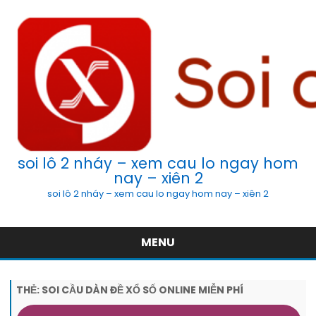
soi lô 2 nháy – xem cau lo ngay hom
nay – xiên 2
soi lô 2 nháy – xem cau lo ngay hom nay – xiên 2
MENU
Skip
to
content
THẺ:
SOI CẦU DÀN ĐỀ XỔ SỐ ONLINE MIỄN PHÍ