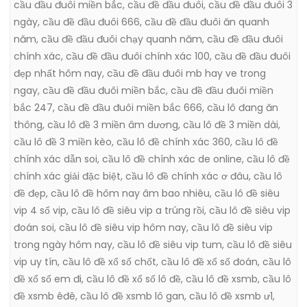
cầu đầu đuôi miền bắc
,
cầu đề đầu đuôi
,
cầu đề đầu đuôi 3
ngày
,
cầu đề đầu đuôi 666
,
cầu đề đầu đuôi ăn quanh
năm
,
cầu đề đầu đuôi chạy quanh năm
,
cầu đề đầu đuôi
chính xác
,
cầu đề đầu đuôi chính xác 100
,
cầu đề đầu đuôi
đẹp nhất hôm nay
,
cầu đề đầu đuôi mb hay ve trong
ngay
,
cầu đề đầu đuôi miền bắc
,
cầu đề đầu đuôi miền
bắc 247
,
cầu đề đầu đuôi miền bắc 666
,
cầu lô đang ăn
thông
,
cầu lô đề 3 miền âm dương
,
cầu lô đề 3 miền dài
,
cầu lô đề 3 miền kèo
,
cầu lô đề chính xác 360
,
cầu lô đề
chính xác dẫn soi
,
cầu lô đề chính xác de online
,
cầu lô đề
chính xác giải đặc biệt
,
cầu lô đề chính xác ơ đâu
,
cầu lô
đề đẹp
,
cầu lô đề hôm nay âm bao nhiêu
,
cầu lô đề siêu
vip 4 số vip
,
cầu lô đề siêu vip a trúng rồi
,
cầu lô đề siêu vip
đoán soi
,
cầu lô đề siêu vip hôm nay
,
cầu lô đề siêu vip
trong ngày hôm nay
,
cầu lô đề siêu vip tum
,
cầu lô đề siêu
vip uy tín
,
cầu lô đề xổ số chốt
,
cầu lô đề xổ số đoán
,
cầu lô
đề xổ số em đi
,
cầu lô đề xổ số lô đề
,
cầu lô đề xsmb
,
cầu lô
đề xsmb êđê
,
cầu lô đề xsmb lô gan
,
cầu lô đề xsmb ư1
,