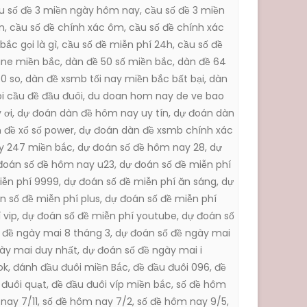
u số đề 3 miền ngày hôm nay
,
cầu số đề 3 miền
n
,
cầu số đề chính xác ôm
,
cầu số đề chính xác
bắc gọi là gì
,
cầu số đề miễn phí 24h
,
cầu số đề
line miền bắc
,
dàn đề 50 số miền bắc
,
dàn đề 64
50 so
,
dàn đề xsmb tối nay miền bắc bất bại
,
dàn
oi cầu đề đầu đuôi
,
du doan hom nay de ve bao
 ơi
,
dự đoán dàn đề hôm nay uy tín
,
dự đoán dàn
 đề xổ số power
,
dự đoán dàn đề xsmb chính xác
y 247 miền bắc
,
dự đoán số đề hôm nay 28
,
dự
đoán số đề hôm nay u23
,
dự đoán số đề miễn phí
iễn phí 9999
,
dự đoán số đề miễn phí ăn sáng
,
dự
n số đề miễn phí plus
,
dự đoán số đề miễn phí
 vip
,
dự đoán số đề miễn phí youtube
,
dự đoán số
 đề ngày mai 8 tháng 3
,
dự đoán số đề ngày mai
ày mai duy nhất
,
dự đoán số đề ngày mai i
ok
,
đánh đầu đuôi miền Bắc
,
đề đầu đuôi 096
,
đề
 đuôi quạt
,
đề đầu đuôi víp miền bắc
,
số đề hôm
nay 7/11
,
số đề hôm nay 7/2
,
số đề hôm nay 9/5
,