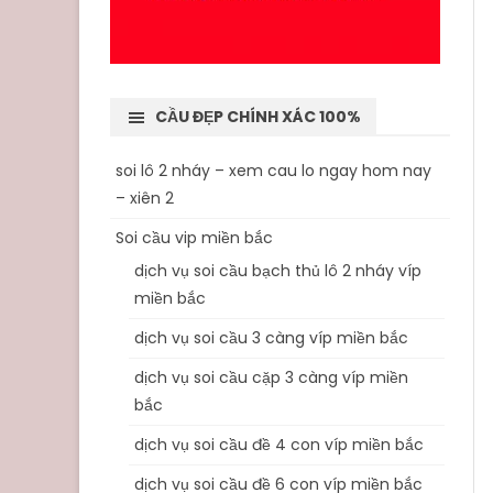
CẦU ĐẸP CHÍNH XÁC 100%
soi lô 2 nháy – xem cau lo ngay hom nay
– xiên 2
Soi cầu vip miền bắc
dịch vụ soi cầu bạch thủ lô 2 nháy víp
miền bắc
dịch vụ soi cầu 3 càng víp miền bắc
dịch vụ soi cầu cặp 3 càng víp miền
bắc
dịch vụ soi cầu đề 4 con víp miền bắc
dịch vụ soi cầu đề 6 con víp miền bắc