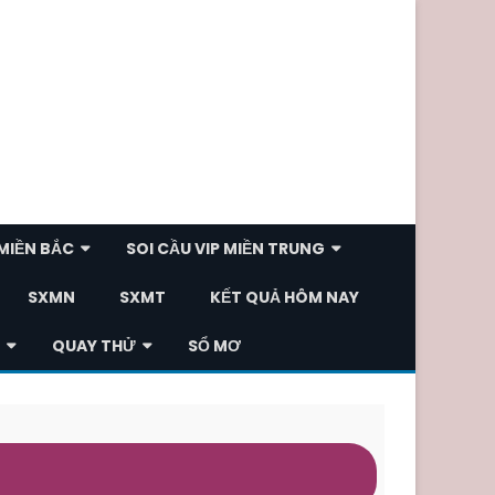
 MIỀN BẮC
SOI CẦU VIP MIỀN TRUNG
 CON VÍP
SXMN
SXMT
DỊCH VỤ SOI CẦU BAO LÔ VÍP
KẾT QUẢ HÔM NAY
MIỀN TRUNG
QUAY THỬ
SỔ MƠ
BẠCH THỦ
DỊCH VỤ SOI CẦU CẶP XÍU CHỦ
 TRUNG
QUAY THỬ VIETLOTT
VÍP MIỀN TRUNG
BẠCH THỦ
 NAM
QUAY THỬ XSMT
DỊCH VỤ SOI CẦU ĐẶC BIỆT VÍP
MIỀN TRUNG
 BẮC
QUAY THỬ XSMN