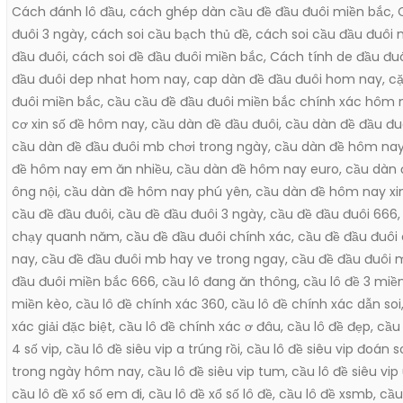
Cách đánh lô đầu
,
cách ghép dàn cầu đề đầu đuôi miền bắc
,
đuôi 3 ngày
,
cách soi cầu bạch thủ đề
,
cách soi cầu đầu đuôi 
đầu đuôi
,
cách soi đề đầu đuôi miền bắc
,
Cách tính de đầu đu
đầu đuôi dep nhat hom nay
,
cap dàn đề đầu đuôi hom nay
,
cặ
đuôi miền bắc
,
cầu cầu đề đầu đuôi miền bắc chính xác hôm 
cơ xin số đề hôm nay
,
cầu dàn đề đầu đuôi
,
cầu dàn đề đầu đ
cầu dàn đề đầu đuôi mb chơi trong ngày
,
cầu dàn đề hôm nay
đề hôm nay em ăn nhiều
,
cầu dàn đề hôm nay euro
,
cầu dàn 
ông nội
,
cầu dàn đề hôm nay phú yên
,
cầu dàn đề hôm nay xi
cầu đề đầu đuôi
,
cầu đề đầu đuôi 3 ngày
,
cầu đề đầu đuôi 666
chạy quanh năm
,
cầu đề đầu đuôi chính xác
,
cầu đề đầu đuôi 
nay
,
cầu đề đầu đuôi mb hay ve trong ngay
,
cầu đề đầu đuôi 
đầu đuôi miền bắc 666
,
cầu lô đang ăn thông
,
cầu lô đề 3 mi
miền kèo
,
cầu lô đề chính xác 360
,
cầu lô đề chính xác dẫn soi
xác giải đặc biệt
,
cầu lô đề chính xác ơ đâu
,
cầu lô đề đẹp
,
cầu
4 số vip
,
cầu lô đề siêu vip a trúng rồi
,
cầu lô đề siêu vip đoán s
trong ngày hôm nay
,
cầu lô đề siêu vip tum
,
cầu lô đề siêu vip 
cầu lô đề xổ số em đi
,
cầu lô đề xổ số lô đề
,
cầu lô đề xsmb
,
cầu