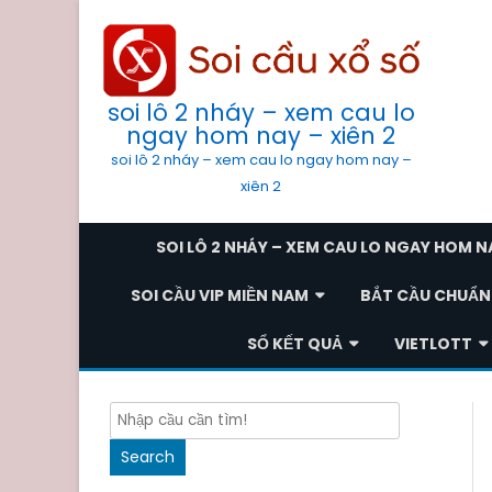
soi lô 2 nháy – xem cau lo
ngay hom nay – xiên 2
soi lô 2 nháy – xem cau lo ngay hom nay –
xiên 2
SOI LÔ 2 NHÁY – XEM CAU LO NGAY HOM NA
SOI CẦU VIP MIỀN NAM
BẮT CẦU CHUẨN
DỊCH VỤ SOI CẦU BAO LÔ VÍP
SỔ KẾT QUẢ
VIETLOTT
MIỀN NAM
SỔ KẾT QUẢ XSMT
XỔ SỐ VIETLOT
DỊCH VỤ SOI CẦU CẶP XÍU CHỦ
SỔ KẾT QUẢ XSMN
MAX 4D
VÍP MIỀN NAM
Search
SỔ KẾT QUẢ XSMB
MAX 3D
DỊCH VỤ SOI CẦU ĐẶC BIỆT VÍP