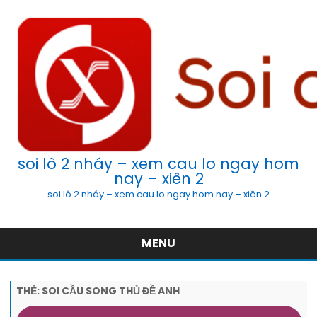
soi lô 2 nháy – xem cau lo ngay hom
nay – xiên 2
soi lô 2 nháy – xem cau lo ngay hom nay – xiên 2
MENU
Skip
to
content
THẺ:
SOI CẦU SONG THỦ ĐỀ ANH