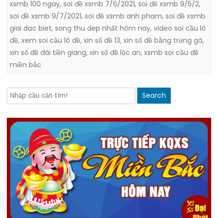
xsmb 100 ngay
,
soi đề xsmb 7/6/2021
,
soi đề xsmb 9/5/2
,
soi đề xsmb 9/7/2021
,
soi đề xsmb anh pham
,
soi đề xsmb
giai dac biet
,
song thu dep nhất hôm nay
,
video soi cầu lô
đề
,
xem soi cầu lô đề
,
xin số đề 13
,
xin số đề bằng trứng gà
,
xin số đề đài tiền giang
,
xin số đề lộc an
,
xsmb soi cầu đề
miền bắc
Search