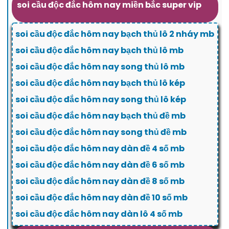
soi cầu độc đắc hôm nay miền bắc super vip
soi cầu độc đắc hôm nay bạch thủ lô 2 nháy mb
soi cầu độc đắc hôm nay bạch thủ lô mb
soi cầu độc đắc hôm nay song thủ lô mb
soi cầu độc đắc hôm nay bạch thủ lô kép
soi cầu độc đắc hôm nay song thủ lô kép
soi cầu độc đắc hôm nay bạch thủ đề mb
soi cầu độc đắc hôm nay song thủ đề mb
soi cầu độc đắc hôm nay dàn đề 4 số mb
soi cầu độc đắc hôm nay dàn đề 6 số mb
soi cầu độc đắc hôm nay dàn đề 8 số mb
soi cầu độc đắc hôm nay dàn đề 10 số mb
soi cầu độc đắc hôm nay dàn lô 4 số mb