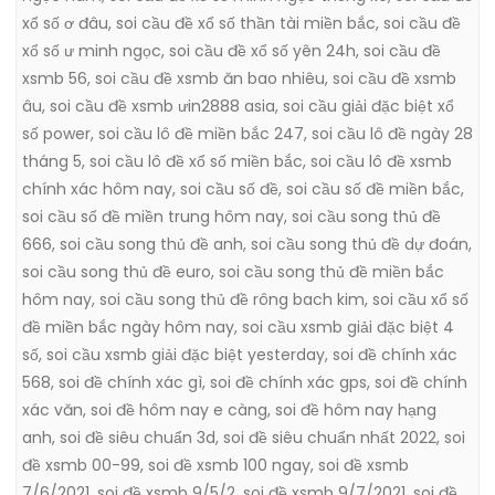
xổ số ơ đâu
,
soi cầu đề xổ số thần tài miền bắc
,
soi cầu đề
xổ số ư minh ngọc
,
soi cầu đề xổ số yên 24h
,
soi cầu đề
xsmb 56
,
soi cầu đề xsmb ăn bao nhiêu
,
soi cầu đề xsmb
âu
,
soi cầu đề xsmb ưin2888 asia
,
soi cầu giải đặc biệt xổ
số power
,
soi cầu lô đề miền bắc 247
,
soi cầu lô đề ngày 28
tháng 5
,
soi cầu lô đề xổ số miền bắc
,
soi cầu lô đề xsmb
chính xác hôm nay
,
soi cầu số đề
,
soi cầu số đề miền bắc
,
soi cầu số đề miền trung hôm nay
,
soi cầu song thủ đề
666
,
soi cầu song thủ đề anh
,
soi cầu song thủ đề dự đoán
,
soi cầu song thủ đề euro
,
soi cầu song thủ đề miền bắc
hôm nay
,
soi cầu song thủ đề rông bach kim
,
soi cầu xổ số
đề miền bắc ngày hôm nay
,
soi cầu xsmb giải đặc biệt 4
số
,
soi cầu xsmb giải đặc biệt yesterday
,
soi đề chính xác
568
,
soi đề chính xác gì
,
soi đề chính xác gps
,
soi đề chính
xác văn
,
soi đề hôm nay e càng
,
soi đề hôm nay hạng
anh
,
soi đề siêu chuẩn 3d
,
soi đề siêu chuẩn nhất 2022
,
soi
đề xsmb 00-99
,
soi đề xsmb 100 ngay
,
soi đề xsmb
7/6/2021
,
soi đề xsmb 9/5/2
,
soi đề xsmb 9/7/2021
,
soi đề