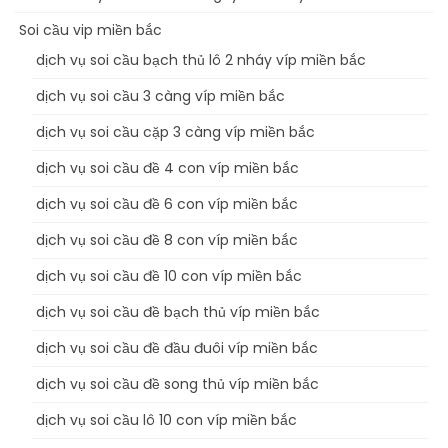
Soi cầu vip miền bắc
dịch vụ soi cầu bạch thủ lô 2 nháy víp miền bắc
dịch vụ soi cầu 3 càng víp miền bắc
dịch vụ soi cầu cặp 3 càng víp miền bắc
dịch vụ soi cầu đề 4 con víp miền bắc
dịch vụ soi cầu đề 6 con víp miền bắc
dịch vụ soi cầu đề 8 con víp miền bắc
dịch vụ soi cầu đề 10 con víp miền bắc
dịch vụ soi cầu đề bạch thủ víp miền bắc
dịch vụ soi cầu đề đầu đuôi víp miền bắc
dịch vụ soi cầu đề song thủ víp miền bắc
dịch vụ soi cầu lô 10 con víp miền bắc