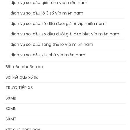
dịch vụ soi cầu giải tám víp miền nam
dịch vụ soi cầu lô 3 số víp miền nam
dịch vụ soi cầu sớ đầu đuôi giải 8 víp miền nam
dịch vụ soi cầu sớ đầu đuôi giải đặc biệt víp miền nam
dịch vụ soi cầu song thủ lô víp miền nam
dịch vụ soi cầu xíu chủ víp miền nam
Bắt cầu chuẩn xác
Soi kết quả xổ số
TRỰC TIẾP XS
SXMB
SXMN
SXMT
Kết quả hôm nay