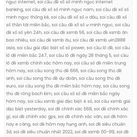
ngọc internet
,
soi cầu đề xổ số minh ngọc internet
banking
,
soi cầu đề xổ số minh ngọc nam
,
soi cầu đề xổ số
minh ngọc thống kê
,
soi cầu đề xổ số ơ đâu
,
soi cầu đề xổ
số thần tài miền bắc
,
soi cầu đề xổ số ư minh ngọc
,
soi cầu
đề xổ số yên 24h
,
soi cầu đề xsmb 56
,
soi cầu đề xsmb ăn
bao nhiêu
,
soi cầu đề xsmb âu
,
soi cầu đề xsmb ưin2888
asia
,
soi cầu giải đặc biệt xổ số power
,
soi cầu lô đề
,
soi cầu
lô đề miền bắc 247
,
soi cầu lô đề ngày 28 tháng 5
,
soi cầu
lô đề xsmb chính xác hôm nay
,
soi cầu số đề miền trung
hôm nay
,
soi cầu song thủ đề 666
,
soi cầu song thủ đề
anh
,
soi cầu song thủ đề dự đoán
,
soi cầu song thủ đề
euro
,
soi cầu song thủ đề miền bắc hôm nay
,
soi cầu song
thủ đề rông bach kim
,
soi cầu xổ số đề miền bắc ngày
hôm nay
,
soi cầu xsmb giải đặc biệt 4 số
,
soi cầu xsmb giải
đặc biệt yesterday
,
soi đề chính xác 568
,
soi đề chính xác
gì
,
soi đề chính xác gps
,
soi đề chính xác văn
,
soi đề hôm
nay e càng
,
soi đề hôm nay hạng anh
,
soi đề siêu chuẩn
3d
,
soi đề siêu chuẩn nhất 2022
,
soi đề xsmb 00-99
,
soi đề