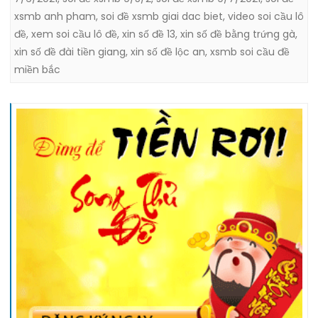
xsmb anh pham
,
soi đề xsmb giai dac biet
,
video soi cầu lô
đề
,
xem soi cầu lô đề
,
xin số đề 13
,
xin số đề bằng trứng gà
,
xin số đề đài tiền giang
,
xin số đề lộc an
,
xsmb soi cầu đề
miền bắc