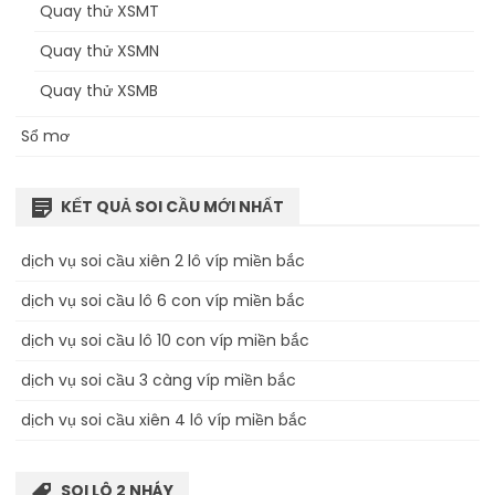
Quay thử XSMT
Quay thử XSMN
Quay thử XSMB
Sổ mơ
KẾT QUẢ SOI CẦU MỚI NHẤT
dịch vụ soi cầu xiên 2 lô víp miền bắc
dịch vụ soi cầu lô 6 con víp miền bắc
dịch vụ soi cầu lô 10 con víp miền bắc
dịch vụ soi cầu 3 càng víp miền bắc
dịch vụ soi cầu xiên 4 lô víp miền bắc
SOI LÔ 2 NHÁY