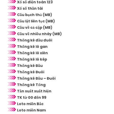
Xổ số điện toán 123
Xổ số thần tài
Cầu bạch thủ (MB)
Cầu lật liên tục (MB)
Cầu về cả cặp (MB)
Cầu về nhiều nháy (MB)
Thống kê đầu đuôi
Thống kê lô gan
Thống kê lô xiên
Thống kê lô kép
Thống kê Đầu
Thống kê Đuôi
Thống kê Đầu – Đuôi
Thống kê Tổng
Tần suất xuất hiện
TK từ 00 đến 99
Loto miền Bắc
Loto miền Nam