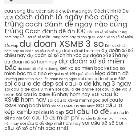
cau song thu
Cách tính lô De
Cách bắt lô chuẩn theo ngày
cách đánh lô ngày nào cũng
2021
trúng
cách đánh đề ngày nào cũng
trúng
Cách đánh đề ăn 100
Cầu soi xổ số miền Trung
hôm nay
Cầu soi xổ số miền Trung hôm nay ra con gì
du doan xo so Xổ số Miền
du doan XSMB 3 so
Bắc wap
Dàn de chuẩn
dự đoán xổ số
dự đoán xổ số ba miền
hôm nay
dự đoán soi cầu lô đề
chiều nay
dự đoán xổ số chính xác
dự đoán xổ số hà nội
dự đoán xổ số miền
dự đoán xổ số hôm nay
bắc
ket xo so mien bac
ket xo so
dự đoán xổ số âm dương
Mẹo đánh đề
mien bac truc tiep
kết quả xổ số
kết quả lô đề
soi cau lo de chuan 668
Phương pháp tính lô chuẩn đánh hàng ngày
soi cau lo de dep
soi cau lo de khung 3 ngay
soi cau lo de kqxs 3 mien
soi cau lo de online
soi cau lo de vip 3
soi cau lo
soi cau lo XSMB 16 nhay hom nay
mien
XSMB hom nay
soi cau lo
soi cau lo XSMB minh ngoc
soi cầu lô
XSMB rong bach kim
soi cau XSMB 1 lo duy nhat
soi cầu lô đề
kép xsmb
soi cầu lô đẹp
soi cầu lô
soi cầu lô đề miễn phí
đề hà nội
soi cầu lô đề xsmb chính xác
soi cầu xổ số
Soi
soi cầu lô đề đẹp nhất hôm nay
hôm nay
cầu xổ số chính xác nhất