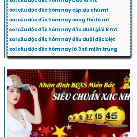
soi cầu độc đắc hôm nay bao lô mt
soi cầu độc đắc hôm nay cặp xỉu chủ mt
soi cầu độc đắc hôm nay song thủ lô mt
soi cầu độc đắc hôm nay đầu đuôi giải 8 mt
soi cầu độc đắc hôm nay đầu đuôi đặc biệt
soi cầu độc đắc hôm nay lô 3 số miền trung