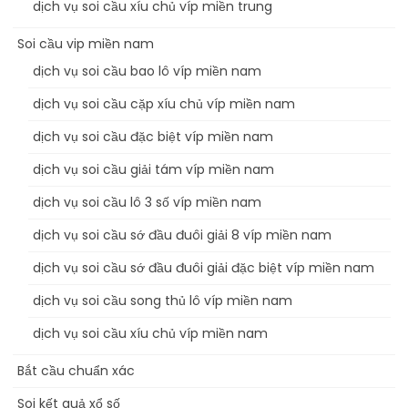
dịch vụ soi cầu xíu chủ víp miền trung
Soi cầu vip miền nam
dịch vụ soi cầu bao lô víp miền nam
dịch vụ soi cầu cặp xíu chủ víp miền nam
dịch vụ soi cầu đặc biệt víp miền nam
dịch vụ soi cầu giải tám víp miền nam
dịch vụ soi cầu lô 3 số víp miền nam
dịch vụ soi cầu sớ đầu đuôi giải 8 víp miền nam
dịch vụ soi cầu sớ đầu đuôi giải đặc biệt víp miền nam
dịch vụ soi cầu song thủ lô víp miền nam
dịch vụ soi cầu xíu chủ víp miền nam
Bắt cầu chuẩn xác
Soi kết quả xổ số