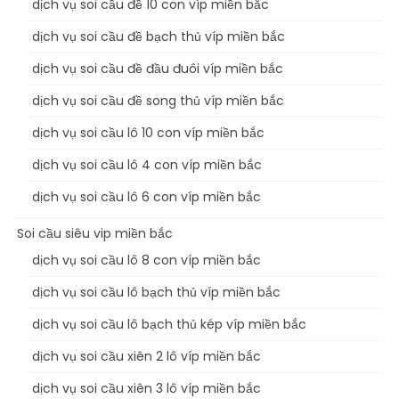
dịch vụ soi cầu đề 10 con víp miền bắc
dịch vụ soi cầu đề bạch thủ víp miền bắc
dịch vụ soi cầu đề đầu đuôi víp miền bắc
dịch vụ soi cầu đề song thủ víp miền bắc
dịch vụ soi cầu lô 10 con víp miền bắc
dịch vụ soi cầu lô 4 con víp miền bắc
dịch vụ soi cầu lô 6 con víp miền bắc
Soi cầu siêu vip miền bắc
dịch vụ soi cầu lô 8 con víp miền bắc
dịch vụ soi cầu lô bạch thủ víp miền bắc
dịch vụ soi cầu lô bạch thủ kép víp miền bắc
dịch vụ soi cầu xiên 2 lô víp miền bắc
dịch vụ soi cầu xiên 3 lô víp miền bắc