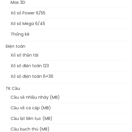
Max 3D
Xổ số Power 6/55
Xổ số Mega 6/45
Thống kê
Điện toán
Xổ số thần tài
Xổ số điện toán 123
Xổ số điện toán 6×36
TK Cầu
Cầu về nhiều nháy (MB)
Cầu về cả cặp (MB)
Cầu lật liên tục (MB)
Cầu bạch thủ (MB)