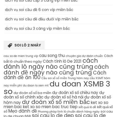
dịch vụ soi cầu cặp 3 càng víp miền bắc
dịch vụ soi cầu đề 6 con víp miền bắc
dịch vụ soi cầu đề đầu đuôi víp miền bắc
dịch vụ soi cầu 3 càng víp miền bắc
SOI LÔ 2 NHÁY
cau song thu
Cách
cau so de mien trung víp
chuyên gia dự đoán chuẩn
cách
Cách tính lô De 2021
bắt lô chuẩn theo ngày
đánh lô ngày nào cũng trúng
cách
đánh đề ngày nào cũng trúng
Cách
đánh đề ăn 100
Cầu soi xổ số miền Trung hôm nay
cầu XSMT hôm
du doan XSMB 3
nay miễn phí
du doan lo xien mt
so
dự đoán xổ số chiều nay
dự
dự đoán xổ số ba miền
đoán xổ số chính xác
dự đoán xổ số hà nội
dự đoán xổ số
dự đoán xổ số miền bắc
hôm nay
ket xo so
mien bac
ket xo so mien bac truc tiep
kết quả xổ
kết quả lô đề
Mẹo đánh đề
số
soi cau
Phương pháp tính lô chuẩn đánh hàng ngày
soi cau lo de dep
soi cau lo de
lo de chuan 668