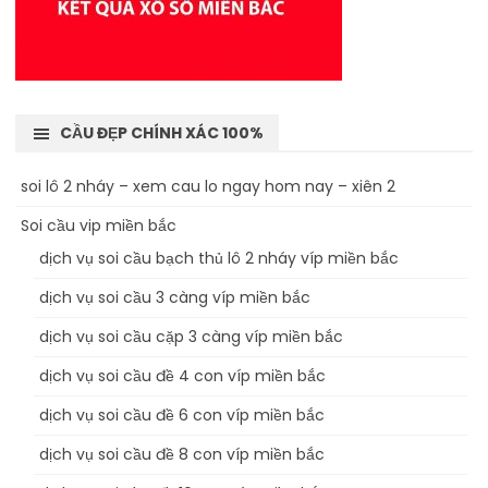
CẦU ĐẸP CHÍNH XÁC 100%
soi lô 2 nháy – xem cau lo ngay hom nay – xiên 2
Soi cầu vip miền bắc
dịch vụ soi cầu bạch thủ lô 2 nháy víp miền bắc
dịch vụ soi cầu 3 càng víp miền bắc
dịch vụ soi cầu cặp 3 càng víp miền bắc
dịch vụ soi cầu đề 4 con víp miền bắc
dịch vụ soi cầu đề 6 con víp miền bắc
dịch vụ soi cầu đề 8 con víp miền bắc