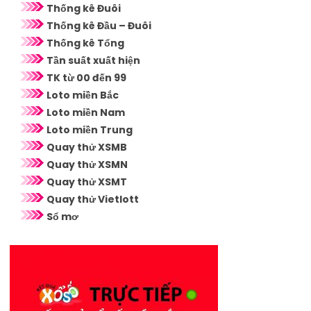
Thống kê Đuôi
Thống kê Đầu – Đuôi
Thống kê Tổng
Tần suất xuất hiện
TK từ 00 đến 99
Loto miền Bắc
Loto miền Nam
Loto miền Trung
Quay thử XSMB
Quay thử XSMN
Quay thử XSMT
Quay thử Vietlott
Sổ mơ