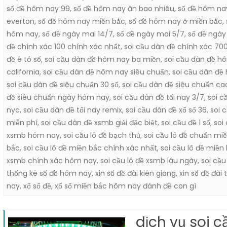
số đề hôm nay 99
,
số đề hôm nay ăn bao nhiêu
,
số đề hôm na
everton
,
số đề hôm nay miền bắc
,
số đề hôm nay ở miền bắc
,
hôm nay
,
số đề ngày mai 14/7
,
số đề ngày mai 5/7
,
số đề ngày
đề chính xác 100 chính xác nhất
,
soi cầu dàn đề chính xác 70
đề ê tô số
,
soi cầu dàn đề hôm nay ba miền
,
soi cầu dàn đề h
california
,
soi cầu dàn đề hôm nay siêu chuẩn
,
soi cầu dàn đề
soi cầu dàn đề siêu chuẩn 30 số
,
soi cầu dàn đề siêu chuẩn ca
đề siêu chuẩn ngày hôm nay
,
soi cầu dàn đề tối nay 3/7
,
soi c
nyc
,
soi cầu dàn đề tối nay remix
,
soi cầu dàn đề xổ số 36
,
soi 
miễn phí
,
soi cầu dàn đề xsmb giải đặc biệt
,
soi cầu đề 1 số
,
soi
xsmb hôm nay
,
soi cầu lô đề bạch thủ
,
soi cầu lô đề chuẩn mi
bắc
,
soi cầu lô đề miền bắc chính xác nhất
,
soi cầu lô đề miền 
xsmb chính xác hôm nay
,
soi cầu lô đề xsmb lâu ngày
,
soi cầu
thống kê số đề hôm nay
,
xin số đề đài kiên giang
,
xin số đề đài 
nay
,
xổ số đề
,
xổ số miền bắc hôm nay đánh đề con gì
dịch vụ soi 