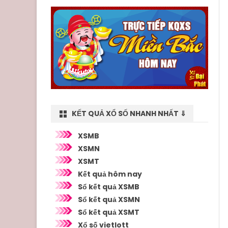
MIỀN NAM
XỔ SỐ POWER 6
DỊCH VỤ SOI CẦU GIẢI TÁM VÍP
XỔ SỐ MEGA 6/
MIỀN NAM
THỐNG KÊ
DỊCH VỤ SOI CẦU LÔ 3 SỐ VÍP
MIỀN NAM
DỊCH VỤ SOI CẦU SỚ ĐẦU ĐUÔI
GIẢI 8 VÍP MIỀN NAM
KẾT QUẢ XỔ SỐ NHANH NHẤT ⇓
DỊCH VỤ SOI CẦU SỚ ĐẦU ĐUÔI
XSMB
GIẢI ĐẶC BIỆT VÍP MIỀN NAM
XSMN
DỊCH VỤ SOI CẦU SONG THỦ LÔ
XSMT
VÍP MIỀN NAM
Kết quả hôm nay
Sổ kết quả XSMB
DỊCH VỤ SOI CẦU XÍU CHỦ VÍP
Sổ kết quả XSMN
MIỀN NAM
Sổ kết quả XSMT
Xổ số vietlott