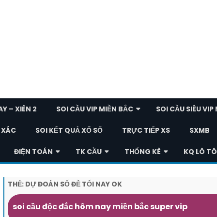
Skip
Y – XIÊN 2
SOI CẦU VIP MIỀN BẮC
to
SOI CẦU SIÊU VIP
content
 XÁC
SOI KẾT QUẢ XỔ SỐ
DỊCH VỤ SOI CẦU BẠCH THỦ LÔ
TRỰC TIẾP XS
DỊCH VỤ SOI CẦU LÔ 8
SXMB
2 NHÁY VÍP MIỀN BẮC
MIỀN BẮC
ĐIỆN TOÁN
TK CẦU
THỐNG KÊ
KQ LÔ TÔ
DỊCH VỤ SOI CẦU 3 CÀNG VÍP
DỊCH VỤ SOI CẦU LÔ 
T
XỔ SỐ THẦN TÀI
MIỀN BẮC
CẦU VỀ NHIỀU NHÁY (MB)
TK TỪ 00 ĐẾN 99
VÍP MIỀN BẮC
LOTO MIỀN
THẺ:
DỰ ĐOÁN SỐ ĐỀ TỐI NAY OK
XỔ SỐ ĐIỆN TOÁN 123
DỊCH VỤ SOI CẦU CẶP 3 CÀNG
CẦU VỀ CẢ CẶP (MB)
TẦN SUẤT XUẤT HIỆN
DỊCH VỤ SOI CẦU LÔ 
LOTO MIỀN
VÍP MIỀN BẮC
KÉP VÍP MIỀN BẮC
soi cầu độc đắc hôm nay miền bắc super vip
XỔ SỐ ĐIỆN TOÁN 6×36
CẦU LẬT LIÊN TỤC (MB)
THỐNG KÊ TỔNG
LOTO MIỀN