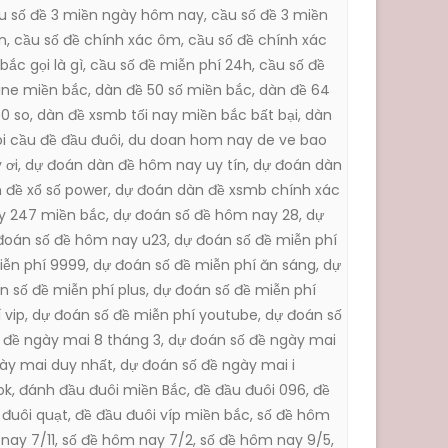
u số đề 3 miền ngày hôm nay
,
cầu số đề 3 miền
n
,
cầu số đề chính xác ôm
,
cầu số đề chính xác
bắc gọi là gì
,
cầu số đề miễn phí 24h
,
cầu số đề
line miền bắc
,
dàn đề 50 số miền bắc
,
dàn đề 64
50 so
,
dàn đề xsmb tối nay miền bắc bất bại
,
dàn
oi cầu đề đầu đuôi
,
du doan hom nay de ve bao
 ơi
,
dự đoán dàn đề hôm nay uy tín
,
dự đoán dàn
 đề xổ số power
,
dự đoán dàn đề xsmb chính xác
y 247 miền bắc
,
dự đoán số đề hôm nay 28
,
dự
đoán số đề hôm nay u23
,
dự đoán số đề miễn phí
iễn phí 9999
,
dự đoán số đề miễn phí ăn sáng
,
dự
n số đề miễn phí plus
,
dự đoán số đề miễn phí
 vip
,
dự đoán số đề miễn phí youtube
,
dự đoán số
 đề ngày mai 8 tháng 3
,
dự đoán số đề ngày mai
ày mai duy nhất
,
dự đoán số đề ngày mai i
ok
,
đánh đầu đuôi miền Bắc
,
đề đầu đuôi 096
,
đề
 đuôi quạt
,
đề đầu đuôi víp miền bắc
,
số đề hôm
nay 7/11
,
số đề hôm nay 7/2
,
số đề hôm nay 9/5
,