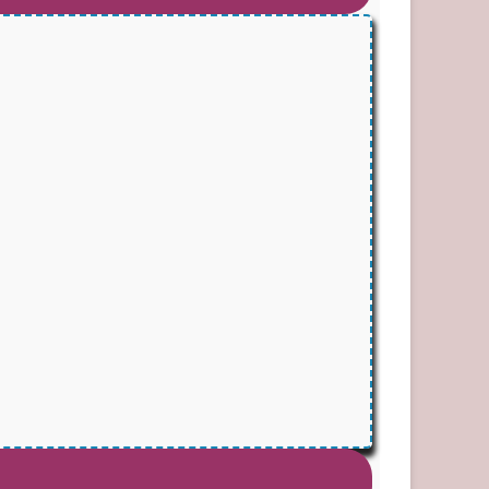
2 LÔ VÍP
DỊCH VỤ SOI CẦU GIẢI TÁM VÍP
QUAY THỬ XSMB
MIỀN TRUNG
3 LÔ VÍP
DỊCH VỤ SOI CẦU LÔ 3 SỐ VÍP
MIỀN TRUNG
4 LÔ VÍP
DỊCH VỤ SOI CẦU SỚ ĐẦU ĐUÔI
GIẢI 8 VÍP MIỀN TRUNG
SONG THỦ
DỊCH VỤ SOI CẦU SỚ ĐẦU ĐUÔI
GIẢI ĐẶC BIỆT VÍP MIỀN
TRUNG
SONG THỦ
DỊCH VỤ SOI CẦU SONG THỦ LÔ
VÍP MIỀN TRUNG
DỊCH VỤ SOI CẦU XÍU CHỦ VÍP
MIỀN TRUNG