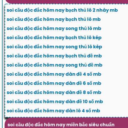
DỊCH VỤ SOI CẦU ĐỀ 4 CON VÍP
DỊCH VỤ SOI CẦU XIÊN 
/55
CẦU BẠCH THỦ (MB)
THỐNG KÊ ĐẦU – ĐUÔI
soi cầu độc đắc hôm nay bạch thủ lô 2 nháy mb
MIỀN BẮC
MIỀN BẮC
soi cầu độc đắc hôm nay bạch thủ lô mb
45
THỐNG KÊ ĐUÔI
DỊCH VỤ SOI CẦU ĐỀ 6 CON VÍP
DỊCH VỤ SOI CẦU XIÊN 
soi cầu độc đắc hôm nay song thủ lô mb
MIỀN BẮC
MIỀN BẮC
THỐNG KÊ ĐẦU
soi cầu độc đắc hôm nay bạch thủ lô kép
DỊCH VỤ SOI CẦU ĐỀ 8 CON VÍP
DỊCH VỤ SOI CẦU XIÊN 
THỐNG KÊ LÔ KÉP
soi cầu độc đắc hôm nay song thủ lô kép
MIỀN BẮC
MIỀN BẮC
THỐNG KÊ LÔ XIÊN
soi cầu độc đắc hôm nay bạch thủ đề mb
DỊCH VỤ SOI CẦU ĐỀ 10 CON VÍP
DỊCH VỤ SOI CẦU LÔ 
soi cầu độc đắc hôm nay song thủ đề mb
MIỀN BẮC
THỐNG KÊ LÔ GAN
VÍP MIỀN BẮC
soi cầu độc đắc hôm nay dàn đề 4 số mb
DỊCH VỤ SOI CẦU ĐỀ BẠCH THỦ
THỐNG KÊ ĐẦU ĐUÔI
DỊCH VỤ SOI CẦU LÔ 
soi cầu độc đắc hôm nay dàn đề 6 số mb
VÍP MIỀN BẮC
KÉP VÍP MIỀN BẮC
soi cầu độc đắc hôm nay dàn đề 8 số mb
DỊCH VỤ SOI CẦU ĐỀ ĐẦU ĐUÔI
soi cầu độc đắc hôm nay dàn đề 10 số mb
VÍP MIỀN BẮC
soi cầu độc đắc hôm nay dàn lô 4 số mb
DỊCH VỤ SOI CẦU ĐỀ SONG THỦ
VÍP MIỀN BẮC
soi cầu độc đắc hôm nay miền bắc siêu chuẩn