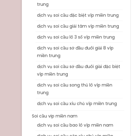
trung
dịch vụ soi cầu đặc biệt víp miền trung
dịch vụ soi cầu giải tám víp miền trung
dịch vụ soi cầu lô 3 số víp miền trung
dịch vụ soi cầu sớ đầu đuôi giải 8 víp
miền trung
dịch vụ soi cầu sớ đầu đuôi giải đặc biệt
víp miền trung
dịch vụ soi cầu song thủ lô víp miền
trung
dịch vụ soi cầu xíu chủ víp miền trung
Soi cầu vip miền nam
dịch vụ soi cầu bao lô víp miền nam