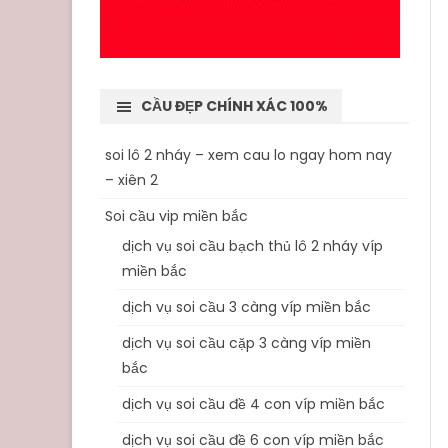
CẦU ĐẸP CHÍNH XÁC 100%
soi lô 2 nháy – xem cau lo ngay hom nay
– xiên 2
Soi cầu vip miền bắc
dịch vụ soi cầu bạch thủ lô 2 nháy víp
miền bắc
dịch vụ soi cầu 3 càng víp miền bắc
dịch vụ soi cầu cặp 3 càng víp miền
bắc
dịch vụ soi cầu đề 4 con víp miền bắc
dịch vụ soi cầu đề 6 con víp miền bắc