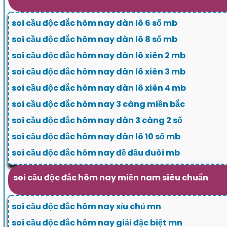
DỊCH VỤ SOI CẦU LÔ 10 CON VÍP
MIỀN BẮC
soi cầu độc đắc hôm nay dàn lô 6 số mb
soi cầu độc đắc hôm nay dàn lô 8 số mb
DỊCH VỤ SOI CẦU LÔ 4 CON VÍP
MIỀN BẮC
soi cầu độc đắc hôm nay dàn lô xiên 2 mb
soi cầu độc đắc hôm nay dàn lô xiên 3 mb
DỊCH VỤ SOI CẦU LÔ 6 CON VÍP
MIỀN BẮC
soi cầu độc đắc hôm nay dàn lô xiên 4 mb
soi cầu độc đắc hôm nay 3 càng miền bắc
soi cầu độc đắc hôm nay dàn 3 càng 2 số
soi cầu độc đắc hôm nay dàn lô 10 số mb
soi cầu độc đắc hôm nay đề đầu đuôi mb
soi cầu độc đắc hôm nay miền nam siêu chuẩn
soi cầu độc đắc hôm nay xỉu chủ mn
soi cầu độc đắc hôm nay giải đặc biệt mn